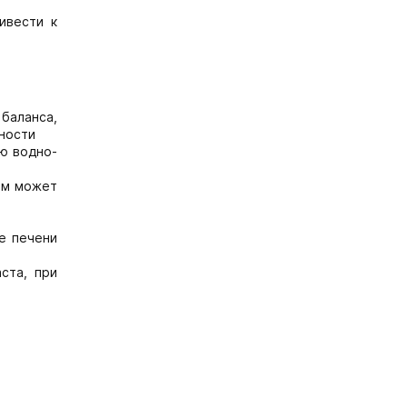
ивести к
баланса,
ности
ю водно-
ном может
е печени
ста, при