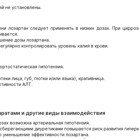
ей не установлены.
ени лозартан следует применять в низких дозах. При цирроз
ивается.
шение дозы лозартана.
егулярно контролировать уровень калия в крови.
ортостатическая гипотензия.
еки лица, губ, глотки и/или языка), крапивница.
ктивности АЛТ.
аратами и другие виды взаимодействия
зах возможна артериальная гипотензия.
йсберегающими диуретиками повышается риск развития гиперк
 уменьшение эффективности лозартана.