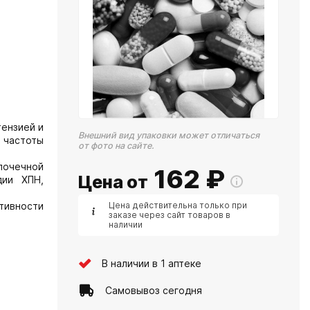
тензией и
Внешний вид упаковки может отличаться
 частоты
от фото на сайте.
почечной
162
₽
Цена от
дии ХПН,
тивности
Цена действительна только при
заказе через сайт товаров в
наличии
В наличии в 1 аптеке
Самовывоз сегодня