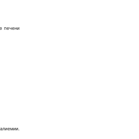
е печени
алиемии.