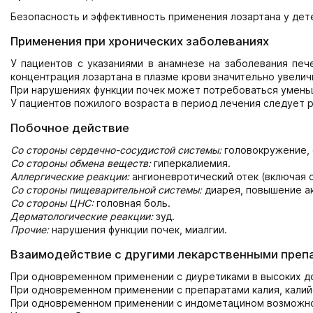
Безопасность и эффективность применения лозартана у дет
Применения при хронических заболеваниях
У пациентов с указаниями в анамнезе на заболевания печ
концентрация лозартана в плазме крови значительно увелич
При нарушениях функции почек может потребоваться умень
У пациентов пожилого возраста в период лечения следует р
Побочное действие
Со стороны сердечно-сосудистой системы:
головокружение, 
Со стороны обмена веществ:
гиперкалиемия.
Аллергические реакции:
ангионевротический отек (включая от
Со стороны пищеварительной системы:
диарея, повышение а
Со стороны ЦНС:
головная боль.
Дерматологические реакции:
зуд.
Прочие:
нарушения функции почек, миалгии.
Взаимодействие с другими лекарственными преп
При одновременном применении с диуретиками в высоких до
При одновременном применении с препаратами калия, кали
При одновременном применении с индометацином возможно