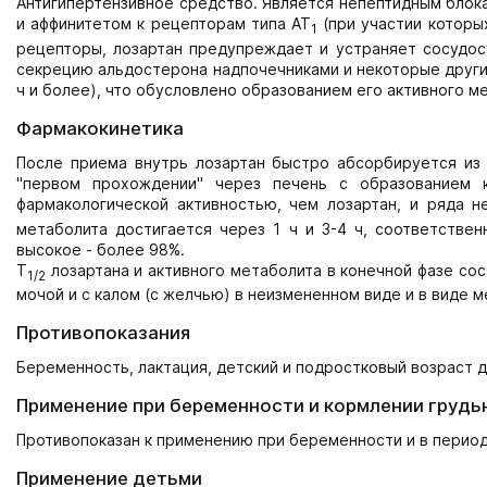
Антигипертензивное средство. Является непептидным блока
и аффинитетом к рецепторам типа AT
(при участии которых
1
рецепторы, лозартан предупреждает и устраняет сосудос
секрецию альдостерона надпочечниками и некоторые другие
ч и более), что обусловлено образованием его активного м
Фармакокинетика
После приема внутрь лозартан быстро абсорбируется из
"первом прохождении" через печень с образованием 
фармакологической активностью, чем лозартан, и ряда н
метаболита достигается через 1 ч и 3-4 ч, соответствен
высокое - более 98%.
T
лозартана и активного метаболита в конечной фазе сост
1/2
мочой и с калом (с желчью) в неизмененном виде и в виде м
Противопоказания
Беременность, лактация, детский и подростковый возраст д
Применение при беременности и кормлении грудь
Противопоказан к применению при беременности и в период
Применение детьми