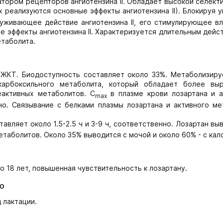
тором рецепторов ангиотензина II. Обладает высокой селек
 реализуются основные эффекты ангиотензина II). Блокируя 
уживающее действие ангиотензина II, его стимулирующее вл
 эффекты ангиотензина II. Характеризуется длительным дейс
етаболита.
 ЖКТ. Биодоступность составляет около 33%. Метаболизиру
карбоксильного метаболита, который обладает более вы
еактивных метаболитов. C
в плазме крови лозартана и а
max
но. Связывание с белками плазмы лозартана и активного ме
авляет около 1.5-2.5 ч и 3-9 ч, соответственно. Лозартан вы
етаболитов. Около 35% выводится с мочой и около 60% - с кал
о 18 лет, повышенная чувствительность к лозартану.
ю
 лактации.