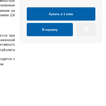
тивностью
указанные
ияние на
Купить в 1 клик
твием (24
В корзину
ется при
раженной
ктивного
таболита
водится с
ом.