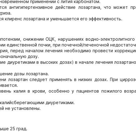
дновременном применении с лития карбонатом.
ся антигипертензивное действие лозартана, что может пр
риза.
 клиренс лозартана и уменьшается его эффективность.
потензии, снижении ОЦК, нарушениях водно-электролитного 
ии единственной почки, при почечной/печеночной недостаточ
трия, перед началом лечения необходимо провести коррекци
воначальную дозу.
ие диуретиками в высоких дозах) в начале лечения лозарта
шение дозы лозартана.
ени лозартан следует применять в низких дозах. При цирроз
ивается.
вень калия в крови, особенно у пациентов пожилого возра
 калийсберегающими диуретиками.
ей не установлены.
ыше 25 град.