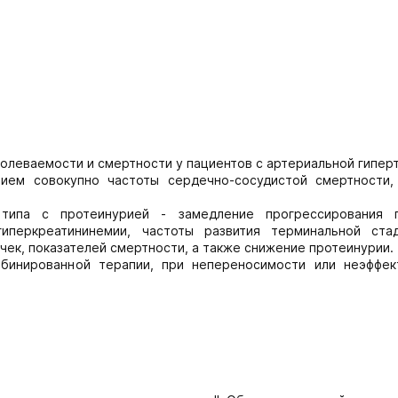
леваемости и смертности у пациентов с артериальной гипер
ием совокупно частоты сердечно-сосудистой смертности,
ипа с протеинурией - замедление прогрессирования 
иперкреатининемии, частоты развития терминальной ста
ек, показателей смертности, а также снижение протеинурии.
мбинированной терапии, при непереносимости или неэффек