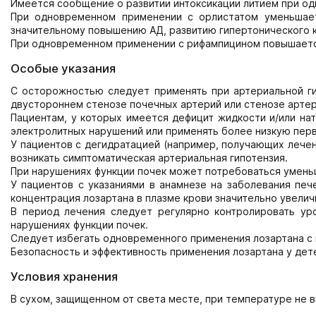
Имеется сообщение о развитии интоксикации литием при о
При одновременном применении с орлистатом уменьшает
значительному повышению АД, развитию гипертонического к
При одновременном применении с рифампицином повышается
Особые указания
С осторожностью следует применять при артериальной ги
двустороннем стенозе почечных артерий или стенозе артер
Пациентам, у которых имеется дефицит жидкости и/или на
электролитных нарушений или применять более низкую пер
У пациентов с дегидратацией (например, получающих лечен
возникать симптоматическая артериальная гипотензия.
При нарушениях функции почек может потребоваться умень
У пациентов с указаниями в анамнезе на заболевания печ
концентрация лозартана в плазме крови значительно увелич
В период лечения следует регулярно контролировать уро
нарушениях функции почек.
Следует избегать одновременного применения лозартана с
Безопасность и эффективность применения лозартана у дет
Условия хранения
В сухом, защищенном от света месте, при температуре не в