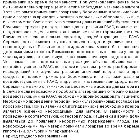
применении во время беременности. При установлении факта бе
быть немедленно прекращено и, если необходимо, назначена альтерн
Хотя нет опыта применения лозартана у беременных, доклинические 
прием лозартана приводит к развитию серьезных эмбриональных и н
или потомства. Считается, что механизм данных явлений обусловлен 
Почечная перфузия у плода, зависящая от развития РААС, появляетс
плода возрастает, если лозартан применяется во втором или треть
Применение лекарственных средств, воздействующих на РАА
беременности снижает функцию почек плода и увеличивает з
новорожденных. Развитие олигогидрамниона может быть ассоции
деформациями скелета. Возможные нежелательные явления у ново
черепа, анурию, артериальную гипотензию, почечную недостаточнос
Указанные выше нежелательные реакции обычно обусловлены 
воздействующих на РААС, во втором и третьем триместрах беремен
исследований по изучению развития аномалий плода после при
средств в первом триместре беременности не выявили различ
воздействующими на РААС, и другими гипотензивными средствами.
беременным важно оптимизировать возможные исходы для матери и 
В случае если невозможно подобрать альтернативную терапию взам
воздействующими на РААС, необходимо проинформировать пациентку
Необходимо проведение периодических ультразвуковых исследован
пространства. При выявлении олигогидрамниона необходимо прекрат
является жизненно необходимым для матери. В зависимости 
проведение соответствующих тестов плода. Пациентки и врачи долж
выявляться до появления необратимых повреждений плода. Н
новорожденными, чьи матери принимали лозартан во время береме
гипотензии, олигурии и гиперкалиемии.
Период грудного вскармливания