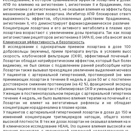
АПФ по влиянию на ангиотензин I, ангиотензин II и брадикинин, по
ангиотензина I и ангиотензина II, не оказывая влияния на эффекты б
механизмом действия лозартана. Ингибитор АПФ блокировал ответн
выраженность эффектов, обусловленных действием брадикинина,
ангиотензин II, что демонстрирует фармакодинамическое различие
Концентрации лозартана и его активного метаболита в плазме кро
лозартана возрастают с увеличением дозы препарата. Так как лоза
антагонистами рецепторов ангиотензина II (АРА II), они оба вносят вк
Клиническая эффективность и безопасность
В исследовании с однократным приемом лозартана в дозе 100
добровольцы (мужчины), прием препарата внутрь в условиях выс
скорость клубочковой фильтрации (СКФ), эффективный почечный
Лозартан обладал натрийуретическим эффектом, который был более
видимому, не был связан с подавлением ранней реабсорбции натри
Лозартан также вызывал преходящее увеличение выделения мочевой
У пациентов с артериальной гипертензией, протеинурией (не мен
принимающих лозартан в течение 8 недель в дозе 50 мг с постепен
достоверное снижение протеинурии (на 42 %), фракционной экскреци
данных пациентов лозартан стабилизировал СКФ и уменьшал фильтр
У женщин в постменопаузальном периоде с артериальной гипертензие
течение 4 недель, не было выявлено влияния терапии на почечный и 
Лозартан не влияет на вегетативные рефлексы и не обладае
концентрации норадреналина в плазме крови.
У пациентов с артериальной гипертензией лозартан в дозах до 150 
изменений концентрации триглицеридов натощак, общего холе
высокой плотности. В тех же дозах лозартан не оказывал влияния на
В клиническое исследование HEAAL (по оценке влияния высокой и низк
лечения пациентов с хронической сердечной недостаточностью 