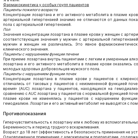
Фармакокинетика у особых групп пациентов
Пациенты пожилого возраста
Концентрации лозартана и его активного метаболита в плазме кров
артериальной гипертензией значимо не отличаются от данных пок
пола с артериальной гипертензией.
Пол
Значения концентрации лозартана в плазме крови у женщин с артери
соответствующие значения у мужчин с артериальной гипертензией
мужчин и женщин не различались. Это явное фармакокинетическ
клинического значения.
Пациенты с нарушением функции печени
При приеме лозартана внутрь пациентами с легким и умеренным алк
лозартана и его активного метаболита в плазме крови оказались со
молодых здоровых добровольцев мужского пола.
Пациенты с нарушением функции почек
Концентрации лозартана в плазме крови у пациентов с клиренс
отличались от таковых у пациентов с неизмененной функцией поч
время» (AUC) лозартана у пациентов, находящихся на гемодиализ
сравнению с AUC лозартана у пациентов с нормальной функцией поче
плазме крови не изменялись у пациентов с нарушением функции
гемодиализе. Лозартан и его активный метаболит не выводятся с п
Противопоказания
Гиперчувствительность к лозартану или к любому из вспомогательны
Беременность и период грудного вскармливания.
Возраст до 18 лет (эффективность и безопасность применения не уст
Одновременное применение с алискиреном и препаратами, содержащ