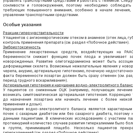
управлять транспортными средствами и работать с техникой. Следу
сонливости и головокружения, поэтому необходимо соблюдать
требующих повышенного внимания, особенно в начале лечения,
управлении транспортными средствами.
Особые указания
Реакции гиперчувствительности
У пациентов с ангионевротическим отеком в анамнезе (отек лица, губ
контроль применения препарата (см. раздел «Побочное действие»).
Эмбриотоксичность
Применение лекарственных средств, воздействующих на РА
беременности снижает функцию почек плода и увеличивает з
новорожденных. Развитие олигогидрамниона может быть ассоции
деформациями скелета. Возможные нежелательные явления у ново
черепа, анурию, артериальную гипотензию, почечную недостаточнос
факта беременности лозартан должен быть сразу отменен (см. ра
период грудного вскармливания»).
Артериальная гипотензия и нарушение водно-электролитного баланс
У пациентов со сниженным ОЦК (например, получающих лечени
возникать симптоматическая артериальная гипотензия. Коррекцию
до назначения лозартана или начинать лечение с более низкой
применения и дозы»).
Нарушение водно-электролитного баланса является характерным
почек с сахарным диабетом или без сахарного диабета, поэтому
данными пациентами. В клинических исследованиях с участием па
протеинурией количество случаев развития гиперкалиемии было боль
в группе, принимавшей плацебо. Несколько пациентов прекр
гиперкалиемией (см. раздел «Побочное действие»).