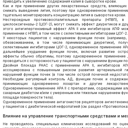
приводить к увеличению содержания калия в сыворотке крови.
Как и при применении других лекарственных средств, влияющих
снижать выведение лития, поэтому при одновременном применении
тщательно мониторировать концентрацию лития в сыворотке крови.
Нестероидные противовоспалительные препараты (НПВП), в
циклооксигеназы-2 (ЦОГ-2), могут снижать эффект диуретиков и др
этого антигипертензивный эффект АРА II или ингибиторов АПФ м
применении с НПВП, в том числе с селективными ингибиторами ЦОГ-2.
У некоторых пациентов с нарушением функции почек (например,
обезвоживанием, в том числе принимающих диуретики), пол
селективными ингибиторами ЦОГ-2, одновременное применение АРА
дальнейшее ухудшение функции почек, включая развитие остр
эффекты обычно обратимы, поэтому одновременное применение 
проводиться с осторожностью у пациентов с нарушением функции по
Двойная блокада РААС с применением АРА II, ингибиторов АП
ассоциирована с повышенным риском развития артериальной ги
нарушений функции почек (в том числе острой почечной недостат
Необходим регулярный контроль АД, функции почек и содержани
принимающих одновременно лозартан и другие лекарстве
Одновременное применение АРА II с препаратами, содержащими али
сахарным диабетом и/или с умеренным или тяжелым нарушением функ
площади поверхности тела).
Одновременное применение антагонистов рецепторов ангиотензина 
у пациентов с диабетической нефропатией (см. раздел «Противопоказ
Влияние на управление транспортными средствами и м
Не проводилось специальных клинических исследований по оцен