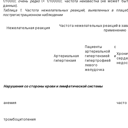
1/1000);
очень редко
(< 1/10000);
частота неизвестна
(не может быт
данных).
Таблица 1. Частота нежелательных реакций, выявленных в плацеб
пострегистрационном наблюдении
Частота нежелательных реакций в зав
Нежелательная реакция
применению
Пациенты с
артериальной
Хрони
Артериальная
гипертензией и
серде
гипертензия
гипертрофией
недос
левого
желудочка
Нарушения со стороны крови и лимфатической системы
анемия
часто
тромбоцитопения