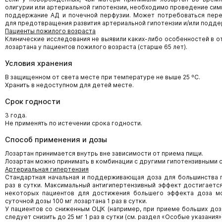
олигурии или артериальной гипотензии, необходимо проведение сим
поддержание АД и почечной перфузии. Может потребоваться пере
для предотвращения развития артериальной гипотензии и/или подде
Пациенты пожилого возраста
Клинические исследования не выявили каких-либо особенностей в о
лозартана у пациентов пожилого возраста (старше 65 лет).
Условия хранения
В защищенном от света месте при температуре не выше 25 ºС.
Хранить в недоступном для детей месте.
Срок годности
3 года.
Не применять по истечении срока годности.
Способ применения и дозы
Лозартан принимается внутрь вне зависимости от приема пищи.
Лозартан можно принимать в комбинации с другими гипотензивными 
Артериальная гипертензия
Стандартная начальная и поддерживающая доза для большинства п
раз в сутки. Максимальный антигипертензивный эффект достигается
некоторых пациентов для достижения большего эффекта доза м
суточной дозы 100 мг лозартана 1 раз в сутки.
У пациентов со сниженным ОЦК (например, при приеме больших доз
следует снизить до 25 мг 1 раз в сутки (см. раздел «Особые указания»)