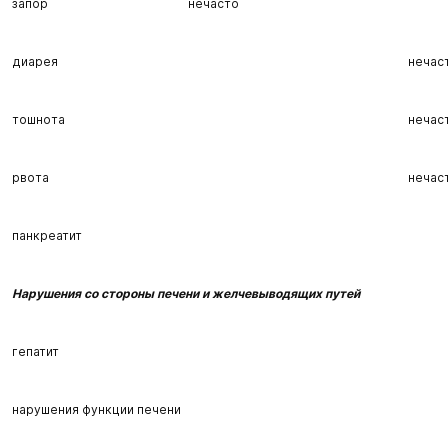
запор
нечасто
диарея
нечас
тошнота
нечас
рвота
нечас
панкреатит
Нарушения со стороны печени и желчевыводящих путей
гепатит
нарушения функции печени