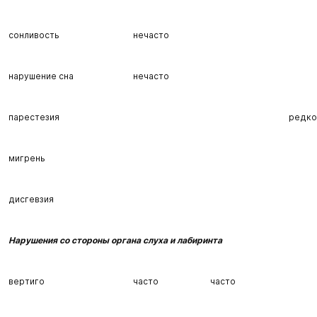
сонливость
нечасто
нарушение сна
нечасто
парестезия
редко
мигрень
дисгевзия
Нарушения со стороны органа слуха и лабиринта
вертиго
часто
часто