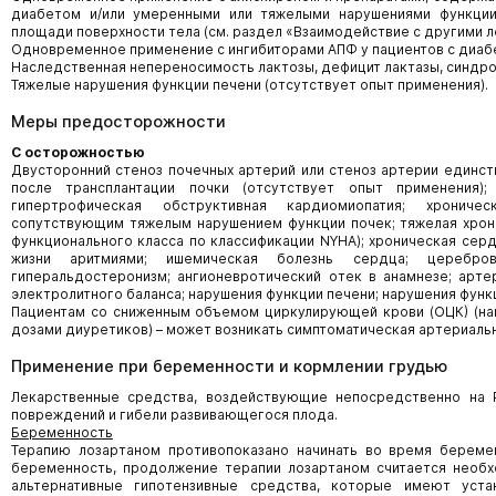
диабетом и/или умеренными или тяжелыми нарушениями функции
площади поверхности тела (см. раздел «Взаимодействие с другими 
Одновременное применение с ингибиторами АПФ у пациентов с диаб
Наследственная непереносимость лактозы, дефицит лактазы, синдр
Тяжелые нарушения функции печени (отсутствует опыт применения).
Меры предосторожности
С осторожностью
Двусторонний стеноз почечных артерий или стеноз артерии единств
после трансплантации почки (отсутствует опыт применения);
гипертрофическая обструктивная кардиомиопатия; хрониче
сопутствующим тяжелым нарушением функции почек; тяжелая хрони
функционального класса по классификации NYHA); хроническая се
жизни аритмиями; ишемическая болезнь сердца; цереброва
гиперальдостеронизм; ангионевротический отек в анамнезе; арте
электролитного баланса; нарушения функции печени; нарушения функ
Пациентам со сниженным объемом циркулирующей крови (ОЦК) (н
дозами диуретиков) – может возникать симптоматическая артериальн
Применение при беременности и кормлении грудью
Лекарственные средства, воздействующие непосредственно на Р
повреждений и гибели развивающегося плода.
Беременность
Терапию лозартаном противопоказано начинать во время береме
беременность, продолжение терапии лозартаном считается необх
альтернативные гипотензивные средства, которые имеют уста