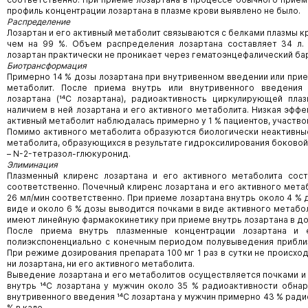
профиль концентрации лозартана в плазме крови выявлено не было.
Распределение
Лозартан и его активный метаболит связываются с белками плазмы к
чем на 99 %. Объем распределения лозартана составляет 34 л. 
лозартан практически не проникает через гематоэнцефалический ба
Биотрансформация
Примерно 14 % дозы лозартана при внутривенном введении или прие
метаболит. После приема внутрь или внутривенного введения
лозартана (¹⁴С лозартана), радиоактивность циркулирующей пла
наличием в ней лозартана и его активного метаболита. Низкая эфф
активный метаболит наблюдалась примерно у 1 % пациентов, участво
Помимо активного метаболита образуются биологически неактивные
метаболита, образующихся в результате гидроксилирования боковой
– N-2-тетразол-глюкуронид.
Элиминация
Плазменный клиренс лозартана и его активного метаболита сос
соответственно. Почечный клиренс лозартана и его активного мета
26 мл/мин соответственно. При приеме лозартана внутрь около 4 %
виде и около 6 % дозы выводится почками в виде активного метабол
имеют линейную фармакокинетику при приеме внутрь лозартана в доз
После приема внутрь плазменные концентрации лозартана и 
полиэкспоненциально с конечным периодом полувыведения приблиз
При режиме дозирования препарата 100 мг 1 раз в сутки не происхо
ни лозартана, ни его активного метаболита.
Выведение лозартана и его метаболитов осуществляется почками и 
внутрь ¹⁴C лозартана у мужчин около 35 % радиоактивности обнар
внутривенного введения ¹⁴С лозартана у мужчин примерно 43 % ради
% в кале.