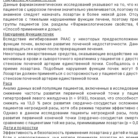
Данные фармакокинетических исследований указывают на то, что ко
пациентов с циррозом печени значительно увеличивается, поэтому п
анамнезе следует назначать лозартан в более низкой дозе. Отс
пациентов с тяжелыми нарушениями функции печени, поэтому пре
группы пациентов (см. разделы «Фармакологические свойства, Ф
«Способ применения и дозы»).
Нарушение функции почек
Вследствие ингибирования РААС у некоторых предрасположенн
функции почек, включая развитие почечной недостаточности. Дан
возвращаться к норме после прекращения лечения.
Некоторые лекарственные средства, оказывающие воздействие на 
мочевины в крови и сывороточного креатинина у пациентов с двуст
стенозом почечной артерии единственной почки. Сообщалось о 
приеме лозартана. Подобные нарушения функции почек могут 
Лозартан должен применяться с осторожностью у пациентов с двуст
стенозом почечной артерии единственной почки.
Раса
Анализ данных всей популяции пациентов, включенных в исследовани
снижение частоты развития первичной конечной точки у паци
гипертрофией левого желудочка (n = 9193), показал, что способнос
снижать на 13,0 % риск развития сердечно-сосудистых осложнени
пациентов негроидной расы, хотя оба режима терапии эффективно с
Однако в данном исследовании пациенты негроидной расы, полу
развития первичной конечной точки (сердечно-сосудистая смертн
сравнению с пациентами той же расы, принимавшими лозартан (р = 0,0
Дети и подростки
Эффективность и безопасность применения лозартана у детей и подр
Если у новорожденных, чьи матери принимали лозартан во врем