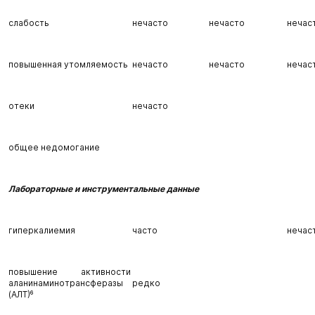
слабость
нечасто
нечасто
нечас
повышенная утомляемость
нечасто
нечасто
нечас
отеки
нечасто
общее недомогание
Лабораторные и инструментальные данные
гиперкалиемия
часто
нечас
повышение активности
аланинаминотрансферазы
редко
(АЛТ)⁶