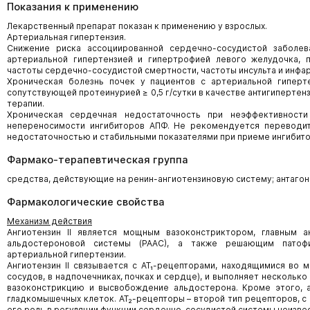
Показания к применению
Лекарственный препарат показан к применению у взрослых.
Артериальная гипертензия.
Снижение риска ассоциированной сердечно-сосудистой заболе
артериальной гипертензией и гипертрофией левого желудочка,
частоты сердечно-сосудистой смертности, частоты инсульта и инфа
Хроническая болезнь почек у пациентов с артериальной гиперт
сопутствующей протеинурией ≥ 0,5 г/сутки в качестве антигипертен
терапии.
Хроническая сердечная недостаточность при неэффективност
непереносимости ингибиторов АПФ. Не рекомендуется переводит
недостаточностью и стабильными показателями при приеме ингибит
Фармако-терапевтическая группа
средства, действующие на ренин-ангиотензиновую систему; антагони
Фармакологические свойства
Механизм действия
Ангиотензин II является мощным вазоконстриктором, главным а
альдостероновой системы (РААС), а также решающим патофи
артериальной гипертензии.
Ангиотензин II связывается с АТ₁-рецепторами, находящимися во м
сосудов, в надпочечниках, почках и сердце), и выполняет нескольк
вазоконстрикцию и высвобождение альдостерона. Кроме этого, ан
гладкомышечных клеток. АТ₂-рецепторы – второй тип рецепторов, с 
его роль в регуляции функции сердечно-сосудистой системы неизвес