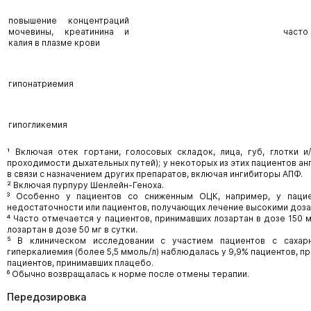
повышение концентраций
мочевины, креатинина и
часто
калия в плазме крови
гипонатриемия
гипогликемия
¹ Включая отек гортани, голосовых складок, лица, губ, глотки 
проходимости дыхательных путей); у некоторых из этих пациентов а
в связи с назначением других препаратов, включая ингибиторы АПФ.
² Включая пурпуру Шенлейн-Геноха.
³ Особенно у пациентов со сниженным ОЦК, например, у паци
недостаточности или пациентов, получающих лечение высокими доза
⁴ Часто отмечается у пациентов, принимавших лозартан в дозе 150 м
лозартан в дозе 50 мг в сутки.
⁵ В клиническом исследовании с участием пациентов с саха
гиперкалиемия (более 5,5 ммоль/л) наблюдалась у 9,9% пациентов, пр
пациентов, принимавших плацебо.
⁶ Обычно возвращалась к норме после отмены терапии.
Передозировка