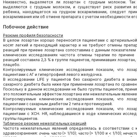
Неизвестно, выделяется ли лозартан с грудным молоком. Так
выделяются с грудным молоком, и существует риск развития в
ребенка, находящегося на грудном вскармливании, следует при
вскармливания или об отмене препарата с учетом необходимости его
Побочное действие
Резюме профиля безопасности
В целом лозартан хорошо переносится пациентами с артериальной
носят легкий и преходящий характер и не требуют отмены препар
реакций при приеме лозартана сопоставима с данным показателем
клинических исследованиях частота отмены терапии по причине
реакций составила 2,3 % в группе пациентов, принимавших лозартан, 
плацебо.
Контролируемые клинические исследования показали, что лоз
пациентами с АГ и гипертрофией левого желудочка.
В исследовании LIFE у пациентов без сахарного диабета в анам
сахарного диабета была ниже при применении лозартана по сравнени
Поскольку в данном исследовании не было группы пациентов, прини
это положительным эффектом лозартана или нежелательным явление
Контролируемые клинические исследования показали, что лоз
пациентами с сахарным диабетом 2 типа и протеинурией.
Контролируемые клинические исследования показали, что лоз
пациентами с ХСН. НЯ, наблюдавшиеся в ходе клинических исслед
группы пациентов.
Табличное резюме нежелательных реакций
Частота нежелательных явлений определялась в соответствии с 
здравоохранения:
очень часто
(> 1/10);
часто
(> 1/100 и < 1/10);
нечаст