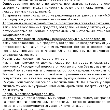
Одновременное применение других препаратов, которые спосо
сыворотке крови, может привести к развитию гиперкалиемии (с
лекарственными средствами»).
Во время лечения лозартаном не рекомендуется принимать калийс
или содержащие калий заменители пищевой соли.
Аортальный или митральный стеноз, гипертрофическая обструктивн
Как и все лекарственные средства, обладающие вазодилатирующим д
осторожностью пациентам с аортальным или митральным стенозо
кардиомиопатией.
Ишемическая болезнь сердца и цереброваскулярные заболевания
Как и все лекарственные средства, обладающие вазодилатирующим д
осторожностью пациентам с ишемической болезнью сердца или
поскольку чрезмерное снижение АД у данной группы пациентов
миокарда или инсульта.
Хроническая сердечная недостаточность
Как и при применении других лекарственных средств, оказываю
хронической сердечной недостаточностью и с или без нарушения ф
тяжелой артериальной гипотензии или острого нарушения функции по
Так как отсутствует достаточный опыт применения лозартана у пац
сопутствующим тяжелым нарушением функции почек, у пациентов 
(IV функционального класса по классификации NYHA), а также у па
симптоматическими угрожающими жизни аритмиями, лозартан следуе
данных групп.
Первичный гиперальдостеронизм
Так как у пациентов с первичным гиперальдостеронизмом, как прави
на терапию гипотензивными средствами, которые действуют п
лозартана не рекомендуется у данной группы пациентов.
Нарушение функции печени