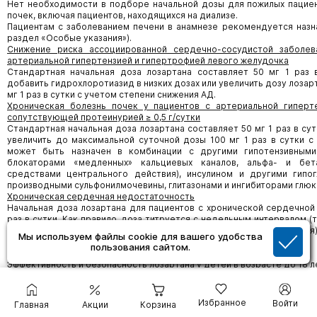
Нет необходимости в подборе начальной дозы для пожилых пациен
почек, включая пациентов, находящихся на диализе.
Пациентам с заболеванием печени в анамнезе рекомендуется назна
раздел «Особые указания»).
Снижение риска ассоциированной сердечно-сосудистой заболе
артериальной гипертензией и гипертрофией левого желудочка
Стандартная начальная доза лозартана составляет 50 мг 1 раз
добавить гидрохлоротиазид в низких дозах или увеличить дозу лоза
мг 1 раз в сутки с учетом степени снижения АД.
Хроническая болезнь почек у пациентов с артериальной гиперт
сопутствующей протеинурией ≥ 0,5 г/сутки
Стандартная начальная доза лозартана составляет 50 мг 1 раз в су
увеличить до максимальной суточной дозы 100 мг 1 раз в сутки с
может быть назначен в комбинации с другими гипотензивными
блокаторами «медленных» кальциевых каналов, альфа- и бета
средствами центрального действия), инсулином и другими гипо
производными сульфонилмочевины, глитазонами и ингибиторами глюк
Хроническая сердечная недостаточность
Начальная доза лозартана для пациентов с хронической сердечной 
раз в сутки. Как правило, доза титруется с недельным интервалом (то 
сутки, 100 мг/сутки, до максимальной (только для данного показания) 
Мы используем файлы cookie для вашего удобства
от индивидуальной переносимости.
пользования сайтом.
Дети
Эффективность и безопасность лозартана у детей в возрасте до 18 л
Форма выпуска
Избранное
Войти
Главная
Акции
Корзина
Таблетки, покрытые пленочной оболочкой 12,5 мг, 50 мг и 100 мг.