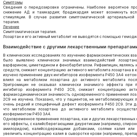
Симптомы
Сведения о передозировке ограничены. Наиболее вероятное пр
снижение АД и тахикардия; брадикардия может возникнуть всле
стимуляции. В случае развития симптоматической артериальной
терапия.
Лечение
Симптоматическая терапия.
Лозартан и его активный метаболит не выводятся с помощью гемоди
Взаимодействие с другими лекарственными препаратами
В клинических исследованиях по изучению фармакокинетических вз
было выявлено клинически значимых взаимодействий лозартан
варфарином, циметидином и фенобарбиталом. Рифампицин, являясь
средств, снижает концентрацию активного метаболита лозартана в к
изучено применение двух ингибиторов изофермента Р450 3А4: кеток
влиял на метаболизм лозартана до активного метаболита посл
Эритромицин не оказывал клинически значимого эффекта при п
ингибитор изофермента Р450 2С9, снижает концентрацию акти
фармакодинамическая значимость одновременного применения лоза
2С9 не изучена. Показано, что у пациентов, не метаболизирующих 
очень редкий и специфичный дефект изофермента Р450 2С9. Эти д
что метаболизм лозартана до активного метаболита осуществ
изоферментом Р450 3А4.
Одновременное применение лозартана, как и других лекарственных с
его эффекты, с калийсберегающими диуретиками (например, спирон
амилоридом), калийсодержащими добавками, солями калия или
увеличить концентрацию калия в сыворотке крови (например, преп