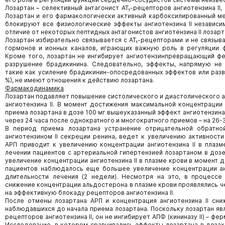
Лозартан – селективный антагонист АТ₁-рецепторов ангиотензина II
Лозартан и его фармакологически активный карбоксилированный ме
блокируют все физиологические эффекты ангиотензина II независим
отличие от некоторых пептидных антагонистов ангиотензина II лозар
Лозартан избирательно связывается с АТ₁-рецепторами и не связыв
гормонов и ионных каналов, играющих важную роль в регуляции 
Кроме того, лозартан не ингибирует ангиотензинпревращающий ферм
разрушение брадикинина. Следовательно, эффекты, напрямую не 
такие как усиление брадикинин-опосредованных эффектов или развит
%), не имеют отношения к действию лозартана.
Фармакодинамика
Лозартан подавляет повышение систолического и диастолического а
ангиотензина II. В момент достижения максимальной концентрации 
приема лозартана в дозе 100 мг вышеуказанный эффект ангиотензина I
через 24 часа после однократного и многократного приемов – на 26-
В период приема лозартана устранение отрицательной обратно
ангиотензином II секреции ренина, ведет к увеличению активности
АРП приводит к увеличению концентрации ангиотензина II в плазм
лечении пациентов с артериальной гипертензией лозартаном в дозе
увеличение концентрации ангиотензина II в плазме крови в момент 
пациентов наблюдалось еще большее увеличение концентрации анг
длительности лечения (2 недели). Несмотря на это, в процессе
снижение концентрации альдостерона в плазме крови проявлялись че
на эффективную блокаду рецепторов ангиотензина II.
После отмены лозартана АРП и концентрация ангиотензина II сни
наблюдавшихся до начала приема лозартана. Поскольку лозартан яв
рецепторов ангиотензина II, он не ингибирует АПФ (кининазу II) – ф
Исследование, в котором сравнивались эффекты лозартана в дозах 