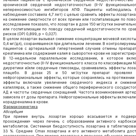
хронической сердечной недостаточностью (II-IV функциональн
непереносимостью ингибиторов АПФ. Пациенты наблюдались 
наблюдения составила 4,7 лет) с целью сравнить эффекты лозартана в
на снижение смертности от всех причин или госпитализации по пов
исследование показало, что лозартан в дозе 150 мг/сутки значительн
или госпитализации по поводу сердечной недостаточности по сра
рисков (ОР) 0,899, р = 0,027).
В целом лозартан вызывал снижение концентрации мочевой кислоты 
0,4 мг/дл), сохранявшееся при длительном лечении. В контролируем
пациентов с артериальной гипертензией случаев отмены препарат
креатинина или содержания калия в сыворотке крови не зарегистрир
В 12-недельном параллельном исследовании, в которое вклю
недостаточностью (II-IV функционального класса по классификации 
диуретики и/или сердечные гликозиды, сравнивались эффекты лозарт
плацебо. В дозах 25 и 50 мг/сутки препарат проявлял 
нейрогормональные эффекты, которые сохранялись на протяжении 
эффекты включали увеличение сердечного индекса и снижени
капиллярах, а также снижение общего периферического сосудисто
АД и частоты сердечных сокращений. Частота возникновения артер
зависела от дозы препарата. Нейрогормональные эффекты включали
норадреналина в крови.
Фармакокинетика
Абсорбция
При приеме внутрь лозартан хорошо всасывается и подвер
прохождении» через печень с образованием активного карбокси
метаболитов. Системная биодоступность лозартана в таблетирова
33 %. Средние Cmax лозартана и его активного метаболита дост
соответственно. При приеме лозартана в процессе обычного приема