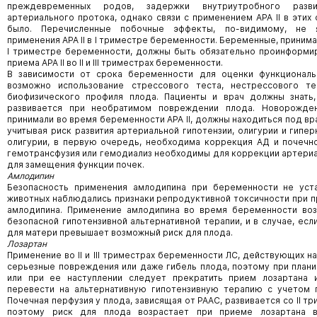
преждевременных родов, задержки внутриутробного разв
артериального протока, однако связи с применением АРА II в этих
было. Перечисленные побочные эффекты, по-видимому, не 
применения АРА II в I триместре беременности. Беременные, принима
I триместре беременности, должны быть обязательно проинформи
приема АРА II во II и III триместрах беременности.
В зависимости от срока беременности для оценки функциональ
возможно использование стрессового теста, нестрессового т
биофизического профиля плода. Пациенты и врач должны знать,
развивается при необратимом повреждении плода. Новорожде
принимали во время беременности АРА II, должны находиться под 
учитывая риск развития артериальной гипотензии, олигурии и гипер
олигурии, в первую очередь, необходима коррекция АД и почечн
гемотрансфузия или гемодиализ необходимы для коррекции артериа
для замещения функции почек.
Амлодипин
Безопасность применения амлодипина при беременности не уста
животных наблюдались признаки репродуктивной токсичности при п
амлодипина. Применение амлодипина во время беременности воз
безопасной гипотензивной альтернативной терапии, и в случае, есл
для матери превышает возможный риск для плода.
Лозартан
Применение во II и III триместрах беременности ЛС, действующих н
серьезные повреждения или даже гибель плода, поэтому при план
или при ее наступлении следует прекратить прием лозартана и
перевести на альтернативную гипотензивную терапию с учетом 
Почечная перфузия у плода, зависящая от РААС, развивается со II т
поэтому риск для плода возрастает при приеме лозартана во