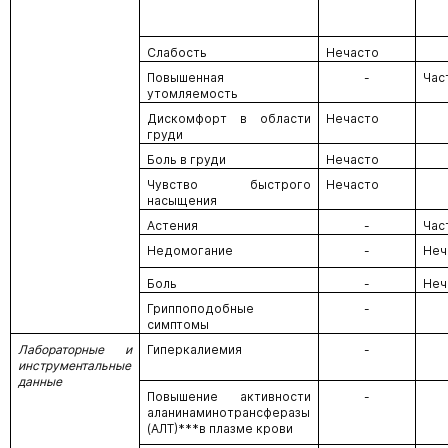
Слабость
Нечасто
Повышенная
-
Час
утомляемость
Дискомфорт в области
Нечасто
груди
Боль в груди
Нечасто
Чувство быстрого
Нечасто
насыщения
Астения
-
Час
Недомогание
-
Неч
Боль
-
Неч
Гриппоподобные
-
симптомы
Лабораторные и
Гиперкалиемия
-
инструментальные
данные
Повышение активности
-
аланинаминотрансферазы
(АЛТ)***в плазме крови