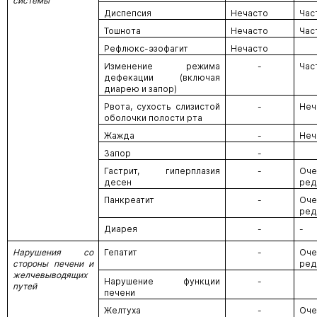
системы
Диспепсия
Нечасто
Час
Тошнота
Нечасто
Час
Рефлюкс-эзофагит
Нечасто
Изменение режима
-
Час
дефекации (включая
диарею и запор)
Рвота, сухость слизистой
-
Неч
оболочки полости рта
Жажда
-
Неч
Запор
-
Гастрит, гиперплазия
-
Оче
десен
ред
Панкреатит
-
Оче
ред
Диарея
-
-
Нарушения со
Гепатит
-
Оче
стороны печени и
ред
желчевыводящих
Нарушение функции
-
путей
печени
Желтуха
-
Оче