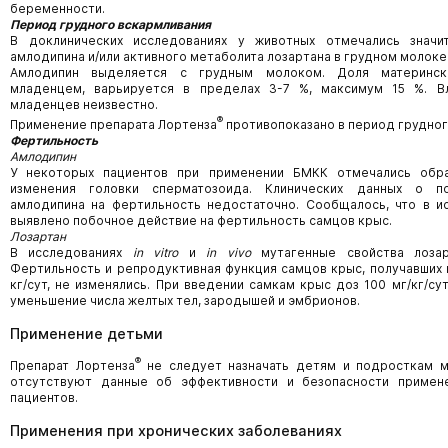
беременности.
Период грудного вскармливания
В доклинических исследованиях у животных отмечались значи
амлодипина и/или активного метаболита лозартана в грудном молоке
Амлодипин выделяется с грудным молоком. Доля материнск
младенцем, варьируется в пределах 3-7 %, максимум 15 %. В
младенцев неизвестно.
®
Применение препарата Лортенза
противопоказано в период грудног
Фертильность
Амлодипин
У некоторых пациентов при применении БМКК отмечались обр
изменения головки сперматозоида. Клинических данных о по
амлодипина на фертильность недостаточно. Сообщалось, что в и
выявлено побочное действие на фертильность самцов крыс.
Лозартан
В исследованиях
in vitro
и
in vivo
мутагенные свойства лозар
Фертильность и репродуктивная функция самцов крыс, получавших 
кг/сут, не изменялись. При введении самкам крыс доз 100 мг/кг/с
уменьшение числа желтых тел, зародышей и эмбрионов.
Применение детьми
®
Препарат Лортенза
не следует назначать детям и подросткам м
отсутствуют данные об эффективности и безопасности примен
пациентов.
Применения при хронических заболеваниях