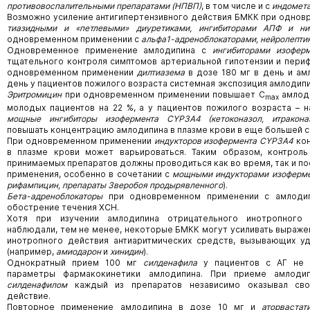
противовоспалительными препаратами (НПВП)
, в том числе и с
индомет
Возможно усиление антигипертензивного действия БМКК при однов
тиазидными и «петлевыми» диуретиками, ингибиторами АПФ и ни
одновременном применении с
альфа1-адреноблокаторами, нейролепти
Одновременное применение амлодипина с
ингибиторами изофер
тщательного контроля симптомов артериальной гипотензии и периф
одновременном применении
дилтиазема
в дозе 180 мг в день и ам
день у пациентов пожилого возраста системная экспозиция амлодипи
Эритромицин
при одновременном применении повышает C
амлоди
max
молодых пациентов на 22 %, а у пациентов пожилого возраста – н
мощные ингибиторы изофермента
CYP
3A
4 (кетоконазол, итракона
повышать концентрацию амлодипина в плазме крови в еще большей с
При одновременном применении
индукторов
изофермента
CYP3A4
кон
в плазме крови может варьироваться. Таким образом, контрол
принимаемых препаратов должны проводиться как во время, так и п
применения, особенно в сочетании с
мощными
индукторами
изоферм
рифампицин,
препараты Зверобоя продырявленного
).
Бета-адреноблокаторы
при одновременном применении с амлодип
обострение течения ХСН.
Хотя при изучении амлодипина отрицательного инотропного
наблюдали, тем не менее, некоторые БМКК могут усиливать выраже
инотропного действия антиаритмических средств, вызывающих у
(например,
амиодарон
и
хинидин
).
Однократный прием 100 мг
силденафила
у пациентов с АГ не о
параметры фармакокинетики амлодипина. При приеме амлоди
силденафилом
каждый из препаратов независимо оказывал свое
действие.
Повторное применение амлодипина в дозе 10 мг и
аторвастат