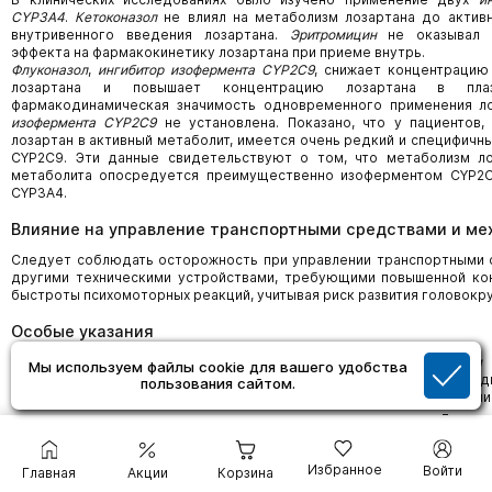
CYP3A4
.
Кетоконазол
не влиял на метаболизм лозартана до актив
внутривенного введения лозартана.
Эритромицин
не оказывал к
эффекта на фармакокинетику лозартана при приеме внутрь.
Флуконазол
,
ингибитор изофермента
CYP
2C
9
, снижает концентрацию
лозартана и повышает концентрацию лозартана в пла
фармакодинамическая значимость одновременного применения л
изофермента
CYP
2C
9
не установлена. Показано, что у пациентов
лозартан в активный метаболит, имеется очень редкий и специфич
CYP2C9. Эти данные свидетельствуют о том, что метаболизм ло
метаболита опосредуется преимущественно изоферментом CYP2C
CYP3A4.
Влияние на управление транспортными средствами и м
Следует соблюдать осторожность при управлении транспортными 
другими техническими устройствами, требующими повышенной ко
быстроты психомоторных реакций, учитывая риск развития головокр
Особые указания
Пациенты со сниженным ОЦК или с выраженным аортальным стенозом
Мы используем файлы cookie для вашего удобства
У пациентов со сниженным ОЦК (например, при приеме высоких доз 
пользования сайтом.
диарее, рвоте и других состояниях, приводящих к гиповолем
аортальным стенозом в начале терапии препаратом Лортен
симптоматическая артериальная гипотензия. Коррекцию таких 
проводить до начала терапии или начинать лечение с более н
Избранное
Войти
®
Главная
Акции
Корзина
Лортенза
. Для пациентов, чья суточная доза лозартана составл