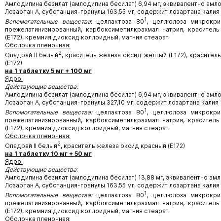
Амлодипина безилат (амлодипина бесилат) 6,94 мг, эквивалентно амло
Лозартан А, субстанция-гранулы 163,55 мг, содержит лозартана калия 
1
Вспомогательные вещества
: целлактоза 80
, целлюлоза микрокри
прежелатинизированный, карбоксиметилкрахмал натрия, красител
(Е172), кремния диоксид коллоидный, магния стеарат
Оболочка пленочная:
2
Опадрай II белый
, краситель железа оксид желтый (Е172), красител
(Е172)
на 1 таблетку 5 мг + 100 мг
Ядро:
Действующие вещества:
Амлодипина безилат (амлодипина бесилат) 6,94 мг, эквивалентно амло
Лозартан А, субстанция-гранулы 327,10 мг, содержит лозартана калия 
1
Вспомогательные вещества:
целлактоза 80
, целлюлоза микрокри
прежелатинизированный, карбоксиметилкрахмал натрия, красител
(Е172), кремния диоксид коллоидный, магния стеарат
Оболочка пленочная:
2
Опадрай II белый
, краситель железа оксид красный (Е172)
на 1 таблетку 10 мг + 50 мг
Ядро:
Действующие вещества
:
Амлодипина безилат (амлодипина бесилат) 13,88 мг, эквивалентно амл
Лозартан А, субстанция-гранулы 163,55 мг, содержит лозартана калия 
1
Вспомогательные вещества:
целлактоза 80
, целлюлоза микрокри
прежелатинизированный, карбоксиметилкрахмал натрия, красител
(Е172), кремния диоксид коллоидный, магния стеарат
Оболочка пленочная: