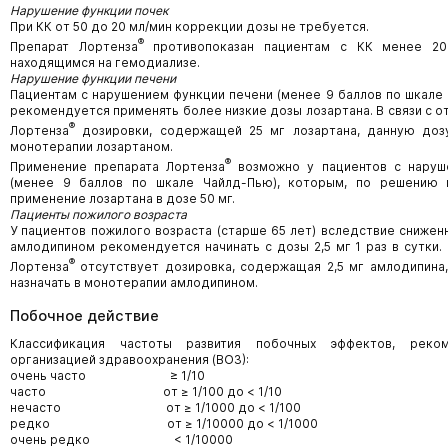
Нарушение функции почек
При КК от 50 до 20 мл/мин коррекции дозы не требуется.
®
Препарат Лортенза
противопоказан пациентам с КК менее 20 
находящимся на гемодиализе.
Нарушение функции печени
Пациентам с нарушением функции печени (менее 9 баллов по шкале
рекомендуется применять более низкие дозы лозартана. В связи с о
®
Лортенза
дозировки, содержащей 25 мг лозартана, данную дозу
монотерапии лозартаном.
®
Применение препарата Лортенза
возможно у пациентов с наруш
(менее 9 баллов по шкале Чайлд-Пью), которым, по решению 
применение лозартана в дозе 50 мг.
Пациенты пожилого возраста
У пациентов пожилого возраста (старше 65 лет) вследствие сниже
амлодипином рекомендуется начинать с дозы 2,5 мг 1 раз в сутки.
®
Лортенза
отсутствует дозировка, содержащая 2,5 мг амлодипина
назначать в монотерапии амлодипином.
Побочное действие
Классификация частоты развития побочных эффектов, реко
организацией здравоохранения (ВОЗ):
очень часто ≥ 1/10
часто от ≥ 1/100 до < 1/10
нечасто от ≥ 1/1000 до < 1/100
редко от ≥ 1/10000 до < 1/1000
очень редко < 1/10000