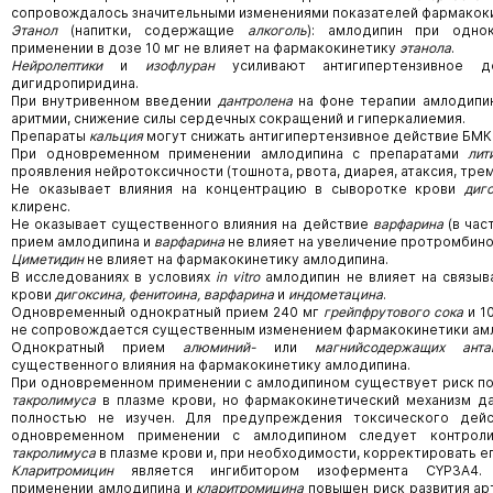
сопровождалось значительными изменениями показателей фармакоки
Этанол
(напитки, содержащие
алкоголь
): амлодипин при одно
применении в дозе 10 мг не влияет на фармакокинетику
этанола
.
Нейролептики
и
изофлуран
усиливают антигипертензивное де
дигидропиридина.
При внутривенном введении
дантролена
на фоне терапии амлодипи
аритмии, снижение силы сердечных сокращений и гиперкалиемия.
Препараты
кальция
могут снижать антигипертензивное действие БМК
При одновременном применении амлодипина с препаратами
лит
проявления нейротоксичности (тошнота, рвота, диарея, атаксия, тремо
Не оказывает влияния на концентрацию в сыворотке крови
диг
клиренс.
Не оказывает существенного влияния на действие
варфарина
(в час
прием амлодипина и
варфарина
не влияет на увеличение протромбино
Циметидин
не влияет на фармакокинетику амлодипина.
В исследованиях в условиях
in
vitro
амлодипин не влияет на связыв
крови
дигоксина, фенитоина, варфарина
и
индометацина
.
Одновременный однократный прием 240 мг
грейпфрутового сока
и 1
не сопровождается существенным изменением фармакокинетики ам
Однократный прием
алюминий-
или
магнийсодержащих анта
существенного влияния на фармакокинетику амлодипина.
При одновременном применении с амлодипином существует риск п
такролимуса
в плазме крови, но фармакокинетический механизм д
полностью не изучен. Для предупреждения токсического дей
одновременном применении с амлодипином следует контроли
такролимуса
в плазме крови и, при необходимости, корректировать ег
Кларитромицин
является ингибитором изофермента CYP3A4.
применении амлодипина и
кларитромицина
повышен риск развития ар