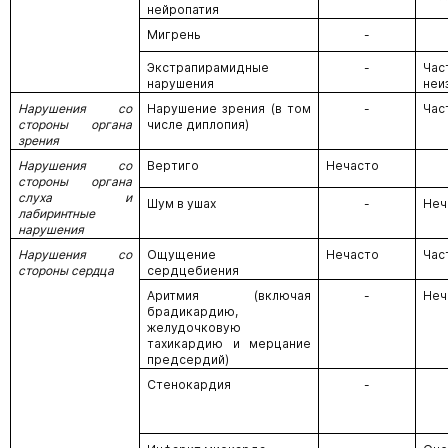
нейропатия
Мигрень
-
Экстрапирамидные
-
Час
нарушения
неи
Нарушения со
Нарушение зрения (в том
-
Час
стороны органа
числе диплопия)
зрения
Нарушения со
Вертиго
Нечасто
стороны органа
слуха и
Шум в ушах
-
Неч
лабиринтные
нарушения
Нарушения со
Ощущение
Нечасто
Час
стороны сердца
сердцебиения
Аритмия (включая
-
Неч
брадикардию,
желудочковую
тахикардию и мерцание
предсердий)
Стенокардия
-