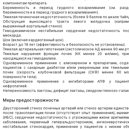
компонентам препарата.
Беременность и период грудного вскармливания (см. раз
беременности и в период грудного вскармливания»).
Тяжелая печеночная недостаточность (более 9 баллов по шкале Чайл
Обструкция выносящего тракта левого желудочка (наприм
выраженный аортальный стеноз).
Гемодинамически нестабильная сердечная недостаточность по
миокарда.
Шок (включая кардиогенный шок).
Возраст до 18 лет (эффективность и безопасность не установлены).
Тяжелая артериальная гипотензия (систолическое АД менее 90 мм рт. 
Тяжелые нарушения функции почек (КК менее 20 мл/мин), при
находящихся на гемодиализе.
Одновременное применение с алискиреном и препаратами, соде
пациентов с сахарным диабетом и/или умеренными или тяжелыми
почек (скорость клубочковой фильтрации (СКФ) менее 60 мл
поверхности тела).
Одновременное применение с ингибиторами АПФ у пациент
нефропатией.
Непереносимость лактозы, дефицит лактазы, синдром глюкозо-гала
Меры предосторожности
Двусторонний стеноз почечных артерий или стеноз артерии единств
после трансплантации почки (отсутствует опыт применения), ишем
(ИБС), сердечная недостаточность с угрожающими жизни аритмиям
заболевания, первичный гиперальдостеронизм, ангионевротичес
нестабильная стенокардия, применение у пациентов с низким о