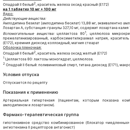
2
Опадрай II белый
, краситель железа оксид красный (Е172)
на 1 таблетку 10 мг + 100 мг
Ядро
:
Действующие вещества:
Амлодипина безилат (амлодипина бесилат) 13,88 мг, эквивалентно амл
Лозартан А, субстанция-гранулы 327,10 мг, содержит лозартана калия 
1
Вспомогательные вещества:
целлактоза 80
, целлюлоза микрокри
прежелатинизированный, карбоксиметилкрахмал натрия, красител
(Е172), кремния диоксид коллоидный, магния стеарат
Оболочка пленочная:
2
Опадрай II белый
, краситель железа оксид желтый (Е172)
1
Целлактоза 80: лактозы моногидрат, целлюлоза.
2
Опадрай II белый: поливиниловый спирт, титана диоксид (E171), макро
Условия отпуска
Отпускается по рецепту
Показания к применению
Артериальная гипертензия (пациентам, которым показана ком
амлодипином и лозартаном).
Фармако-терапевтическая группа
гипотензивное средство комбинированное (блокатор «медленных»
ангиотензина II рецепторов антагонист)