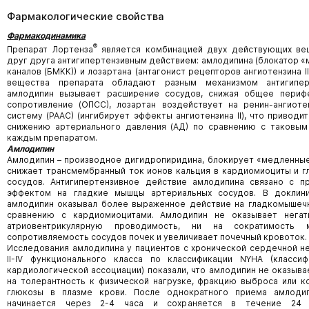
Фармакологические свойства
Фармакодинамика
®
Препарат Лортенза
является комбинацией двух действующих в
друг друга антигипертензивным действием: амлодипина (блокатор 
каналов (БМКК)) и лозартана (антагонист рецепторов ангиотензина II
вещества препарата обладают разным механизмом антигиперт
амлодипин вызывает расширение сосудов, снижая общее периф
сопротивление (ОПСС), лозартан воздействует на ренин-ангиот
систему (РААС) (ингибирует эффекты ангиотензина II), что привод
снижению артериального давления (АД) по сравнению с таковым
каждым препаратом.
Амлодипин
Амлодипин – производное дигидропиридина, блокирует «медленные
снижает трансмембранный ток ионов кальция в кардиомиоциты и 
сосудов. Антигипертензивное действие амлодипина связано с 
эффектом на гладкие мышцы артериальных сосудов. В доклини
амлодипин оказывал более выраженное действие на гладкомышеч
сравнению с кардиомиоцитами. Амлодипин не оказывает негат
атриовентрикулярную проводимость, ни на сократимость 
сопротивляемость сосудов почек и увеличивает почечный кровоток.
Исследования амлодипина у пациентов с хронической сердечной н
II-IV функционального класса по классификации NYHA (класси
кардиологической ассоциации) показали, что амлодипин не оказыва
на толерантность к физической нагрузке, фракцию выброса или к
глюкозы в плазме крови. После однократного приема амлоди
начинается через 2-4 часа и сохраняется в течение 24 