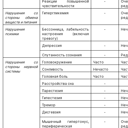
Реакции повышенной
-
Оче
чувствительности
ред
Нарушения со
Гипергликемия
-
Оче
стороны обмена
ред
веществ и питания
Нарушения
Бессонница, лабильность
-
Неч
психики
настроения (включая
тревогу)
Депрессия
-
Неч
Спутанность сознания
-
Ред
Нарушения со
Головокружение
Часто
Час
стороны нервной
Сонливость
Нечасто
Час
системы
Головная боль
Часто
Час
Расстройства сна
-
Парестезия
-
Неч
Гипестезия
-
Неч
Тремор
-
Неч
Дисгевзия
-
Неч
Мышечный гипертонус,
-
Оче
периферическая
ред