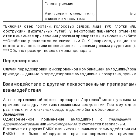
Гипонатриемия
-
Увеличение массы тела,
-
Неч
снижение массы тела
*Включая отек гортани, голосовых связок, лица, губ, глотки и/и
обструкции дыхательных путей), у некоторых пациентов отмечал
отек в анамнезе при лечении другими препаратами, включая ингибит
**Особенно у пациентов со сниженным ОЦК (например, у пациенто
недостаточностью или после лечения высокими дозами диуретиков).
***Обычно проходит после отмены препарата.
Передозировка
Случаи передозировки фиксированной комбинацией амлодипин/лоза
приведены данные о передозировке амлодипина и лозартана, приним
Взаимодействие с другими лекарственными препаратами
взаимодействия
®
Антигипертензивный эффект препарата Лортенза
может усиливать
применении с другими гипотензивными средствами. Поэтому одн
различных гипотензивных средств должно быть обосновано.
Амлодипин
Одновременное применение амлодипина с
тиазидными 
адреноблокаторами
или
ингибиторами АПФ
считается безопасным.
В отличие от других БМКК клинически значимого взаимодействия амл
БМКК) не было обнаружено при одновременном примен