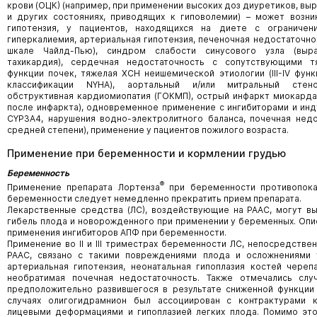
крови (ОЦК) (например, при применении высоких доз диуретиков, вы
и других состояниях, приводящих к гиповолемии) – может возни
гипотензия, у пациентов, находящихся на диете с ограничен
гиперкалиемия, артериальная гипотензия, печеночная недостаточно
шкале Чайлд-Пью), синдром слабости синусового узла (выра
тахикардия), сердечная недостаточность с сопутствующими 
функции почек, тяжелая ХСН неишемической этиологии (III-IV фун
классификации NYHA), аортальный и/или митральный стено
обструктивная кардиомиопатия (ГОКМП), острый инфаркт миокарда 
после инфаркта), одновременное применение с ингибиторами и ин
CYP3A4, нарушения водно-электролитного баланса, почечная недо
средней степени), применение у пациентов пожилого возраста.
Применение при беременности и кормлении грудью
Беременность
®
Применение препарата Лортенза
при беременности противопоказ
беременности следует немедленно прекратить прием препарата.
Лекарственные средства (ЛС), воздействующие на РААС, могут в
гибель плода и новорожденного при применении у беременных. Опи
применения ингибиторов АПФ при беременности.
Применение во II и III триместрах беременности ЛС, непосредств
РААС, связано с такими повреждениями плода и осложнениями 
артериальная гипотензия, неонатальная гипоплазия костей черепа
необратимая почечная недостаточность. Также отмечались случ
предположительно развившегося в результате сниженной функции 
случаях олигогидрамнион был ассоциирован с контрактурами к
лицевыми деформациями и гипоплазией легких плода. Помимо это