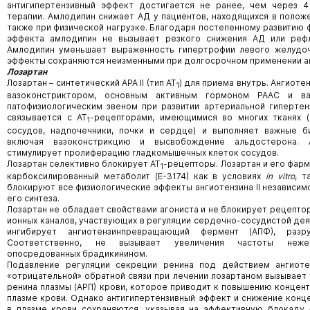
антигипертензивный эффект достигается не ранее, чем через 4
терапии. Амлодипин снижает АД у пациентов, находящихся в положе
также при физической нагрузке. Благодаря постепенному развитию
эффекта амлодипин не вызывает резкого снижения АД или рефл
Амлодипин уменьшает выраженность гипертрофии левого желудоч
эффекты сохраняются неизменными при долгосрочном применении а
Лозартан
Лозартан – синтетический АРА II (тип АТ
) для приема внутрь. Ангиоте
1
вазоконстриктором, основным активным гормоном РААС и 
патофизиологическим звеном при развитии артериальной гипертензи
связывается с АТ
-рецепторами, имеющимися во многих тканях (
1
сосудов, надпочечники, почки и сердце) и выполняет важные б
включая вазоконстрикцию и высвобождение альдостерона. А
стимулирует пролиферацию гладкомышечных клеток сосудов.
Лозартан селективно блокирует АТ
-рецепторы. Лозартан и его фар
1
карбоксилированный метаболит (Е-3174) как в условиях
in vitro
, т
блокируют все физиологические эффекты ангиотензина II независимо
его синтеза.
Лозартан не обладает свойствами агониста и не блокирует рецепто
ионных каналов, участвующих в регуляции сердечно-сосудистой дея
ингибирует ангиотензинпревращающий фермент (АПФ), разр
Соответственно, не вызывает увеличения частоты нежел
опосредованных брадикинином.
Подавление регуляции секреции ренина под действием ангиотен
«отрицательной» обратной связи при лечении лозартаном вызывает
ренина плазмы (АРП) крови, которое приводит к повышению концентр
плазме крови. Однако антигипертензивный эффект и снижение конц
в плазме крови сохраняются, указывая на эффективную блокаду 