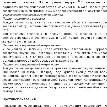
14
кишечник с желчью. После приема внутрь
С лозартана у
радиоактивности обнаруживается в моче и 58 % – в кале. После вну
лозартана у мужчин примерно 43 % радиоактивности обнаруживается в
Фармакокинетика особых групп пациентов
Пациенты пожилого возраста
Концентрации лозартана и его активного метаболита в плазме кров
возраста с АГ существенно не отличаются от данных показателей у м
Пол
Концентрации лозартана в плазме крови у женщин с АГ 
соответствующие значения у мужчин с АГ. Концентрации активного
женщин не отличались.
Пациенты с нарушением функции печени
У пациентов с легким и среднетяжелым алкогольным циррозо
лозартана внутрь концентрации лозартана и его активного мета
увеличились в 5 и 1,7 раз соответственно (в сравнении с аналог
молодых здоровых добровольцев мужского пола).
Пациенты с нарушением функции почек
Концентрация лозартана в плазме крови не изменяется у пациентов 
(КК) более 10 мл/мин. Площадь под кривой «концентрация-врем
пациентов, находящихся на гемодиализе, была примерно в 2 раза в
лозартана у пациентов с нормальной функцией почек. Концентрации 
плазме крови не изменялись у пациентов с нарушением функции п
находящихся на гемодиализе. Лозартан и его активный метаболит 
гемодиализа.
Противопоказания
Повышенная чувствительность к действующим веществам и/