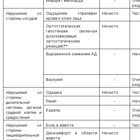
Инфаркт миокарда
-
Оче
ред
Нарушения
со
Ощущение «прилива»
Нечасто
Час
стороны сосудов
крови к коже лица
Ортостатическая
Нечасто
гипотензия (включая
дозозависимые
ортостатические
реакции)**
Выраженное снижение АД
-
Неч
Васкулит
-
Оче
ред
Нарушения со
Одышка
Нечасто
Час
стороны
Ринит
-
Неч
дыхательной
системы, органов
Кашель
-
Оче
грудной клетки и
ред
средостения
Нарушения со
Боль в животе
-
Час
стороны
Дискомфорт в области
Нечасто
пищеварительной
живота