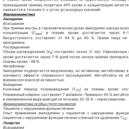
прекращения приема лозартана АРП крови и концентрация ангиотен
снижаются в течение 3-х суток до исходных значений.
Фармакокинетика
Амлодипин
Всасывание
При приеме внутрь в терапевтических дозах амлодипин хорошо вса
концентрация (C
) в плазме крови достигается через 6-1
max
биодоступность составляет от 64 % до 80 %. Прием пищи не 
амлодипина.
Распределение
Объем распределения (V
) составляет около 21 л/кг. Равновесные
d
крови достигаются через 7-8 дней после начала приема препарата
плазмы крови – 98 %.
Метаболизм
Амлодипин подвергается медленному, но активному метаболизму в 
значимого эффекта «первичного прохождения». Метаболиты не о
фармакологической активностью.
Выведение
Конечный период полувыведения (Т
) из плазмы крови сост
1/2
Плазменный клиренс составляет 7 мл/мин/кг. Примерно 60 % метабол
в неизмененном виде выводится почками, 20-25 % – через кишечник.
Фармакокинетика особых групп пациентов
Пациенты с нарушением функции печени
Опыт применения амлодипина у пациентов с нарушением функции
пациентов с нарушением функции печени отмечается удлинение Т
.
1/2
Лозартан
Всасывание