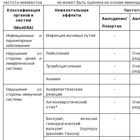
частота неизвестна не может быть оценена на основе имеющих
Классификация
Нежелательные
Частот
органов и
эффекты
Амлодипин/
Ам
систем
Лозартан
(
MedDRA
)
Инфекционные и
Инфекция мочевых путей
-
паразитарные
заболевания
Нарушения со
Лейкопения
-
Оче
стороны крови и
ред
лимфатической
Тромбоцитопения
-
Оче
системы
ред
Анемия
-
Нарушения со
Анафилактические
-
стороны иммунной
реакции
системы
Ангионевротический
-
Оче
отек*
ред
Васкулит, включая
-
геморрагический
васкулит (пурпура
Шенлейн-Геноха)