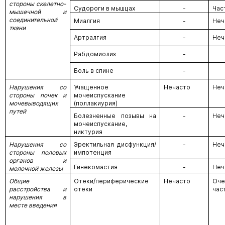
стороны скелетно-
Судороги в мышцах
-
Час
мышечной и
соединительной
Миалгия
-
Неч
ткани
Артралгия
-
Неч
Рабдомиолиз
-
Боль в спине
-
Нарушения
со
Учащенное
Нечасто
Неч
стороны почек и
мочеиспускание
мочевыводящих
(поллакиурия)
путей
Болезненные позывы на
-
Неч
мочеиспускание,
никтурия
Нарушения со
Эректильная дисфункция/
-
Неч
стороны половых
импотенция
органов и
Гинекомастия
-
Неч
молочной железы
Общие
Отеки/периферические
Нечасто
Оче
расстройства и
отеки
час
нарушения в
месте введения