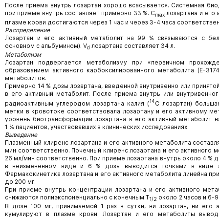
После приема внутрь лозартан хорошо всасывается. Системная био
при приеме внутрь составляет примерно 33 %. C
лозартана и его 
max
плазме крови достигаются через 1 час и через 3-4 часа соответстве
Распределение
Лозартан и его активный метаболит на 99 % связываются с бел
основном с альбумином). V
лозартана составляет 34 л.
d
Метаболизм
Лозартан подвергается метаболизму при «первичном прохожд
образованием активного карбоксилированного метаболита (Е-3174
метаболитов.
Примерно 14 % дозы лозартана, введенной внутривенно или принято
в его активный метаболит. После приема внутрь или внутривенно
14
радиоактивным углеродом лозартана калия (
С лозартан) больша
метки в кровотоке соответствовала лозартану и его активному ме
уровень биотрансформации лозартана в его активный метаболит 
1 % пациентов, участвовавших в клинических исследованиях.
Выведение
Плазменный клиренс лозартана и его активного метаболита составля
мин соответственно. Почечный клиренс лозартана и его активного ме
26 мл/мин соответственно. При приеме лозартана внутрь около 4 % 
в неизмененном виде и 6 % дозы выводится почками в виде а
Фармакокинетика лозартана и его активного метаболита линейна при
до 200 мг.
При приеме внутрь концентрации лозартана и его активного мета
снижаются полиэкспоненциально с конечным Т
около 2 часов и 6-
1/2
В дозе 100 мг, принимаемой 1 раз в сутки, ни лозартан, ни его 
кумулируют в плазме крови. Лозартан и его метаболиты вывод