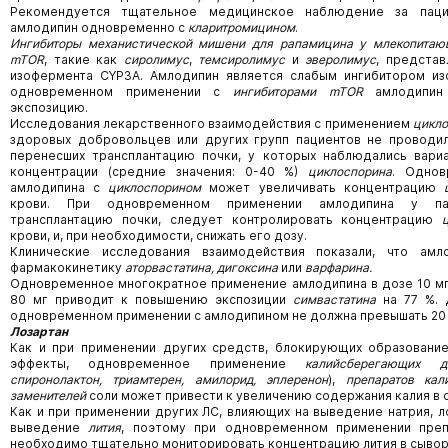
Рекомендуется тщательное медицинское наблюдение за паци
амлодипин одновременно с
кларитромицином
.
Ингибиторы механистической мишени для рапамицина у млекопитаю
mTOR
, такие как
сиролимус
,
темсиролимус
и
эверолимус
, предста
изофермента CYP3A. Амлодипин является слабым ингибитором из
одновременном применении с
ингибиторами
mTOR
амлодипин
экспозицию.
Исследования лекарственного взаимодействия с применением
цикло
здоровых добровольцев или других групп пациентов не проводил
перенесших трансплантацию почки, у которых наблюдались вари
концентрации (средние значения: 0-40 %)
циклоспорина
. Однов
амлодипина с
циклоспорином
может увеличивать концентрацию
крови. При одновременном применении амлодипина у пац
трансплантацию почки, следует контролировать концентрацию
крови, и, при необходимости, снижать его дозу.
Клинические исследования взаимодействия показали, что ам
фармакокинетику
аторвастатина, дигоксина
или
варфарина.
Одновременное многократное применение амлодипина в дозе 10 м
80 мг приводит к повышению экспозиции
симвастатина
на 77 %.
одновременном применении с амлодипином не должна превышать 20 мг
Лозартан
Как и при применении других средств, блокирующих образование 
эффекты, одновременное применение
калийсберегающих ди
спиронолактон, триамтерен, амилорид, эплеренон
),
препаратов кал
заменителей
соли может привести к увеличению содержания калия в 
Как и при применении других ЛС, влияющих на выведение натрия, 
выведение
лития
, поэтому при одновременном применении пре
необходимо тщательно мониторировать концентрацию лития в сывор