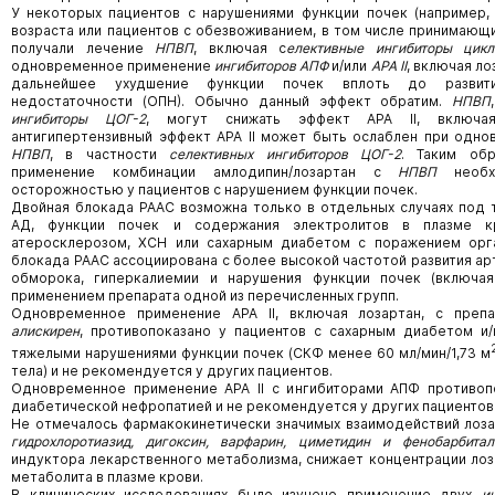
У некоторых пациентов с нарушениями функции почек (например,
возраста или пациентов с обезвоживанием, в том числе принимающ
получали лечение
НПВП
, включая с
елективные ингибиторы цикл
одновременное применение
ингибиторов АПФ
и/или
АРА
II
, включая ло
дальнейшее ухудшение функции почек вплоть до развит
недостаточности (ОПН). Обычно данный эффект обратим.
НПВП
ингибиторы ЦОГ-2
, могут снижать эффект АРА II, включая
антигипертензивный эффект АРА II может быть ослаблен при одн
НПВП
, в частности
селективных ингибиторов ЦОГ-2
. Таким обр
применение комбинации амлодипин/лозартан с
НПВП
необх
осторожностью у пациентов с нарушением функции почек.
Двойная блокада РААС возможна только в отдельных случаях под
АД, функции почек и содержания электролитов в плазме к
атеросклерозом, ХСН или сахарным диабетом с поражением орг
блокада РААС ассоциирована с более высокой частотой развития ар
обморока, гиперкалиемии и нарушения функции почек (включа
применением препарата одной из перечисленных групп.
Одновременное применение АРА II, включая лозартан, с преп
алискирен
, противопоказано у пациентов с сахарным диабетом и
тяжелыми нарушениями функции почек (СКФ менее 60 мл/мин/1,73 м
тела) и не рекомендуется у других пациентов.
Одновременное применение АРА II с ингибиторами АПФ противоп
диабетической нефропатией и не рекомендуется у других пациентов
Не отмечалось фармакокинетически значимых взаимодействий лозар
гидрохлоротиазид, дигоксин, варфарин, циметидин и фенобарбитал
индуктора лекарственного метаболизма, снижает концентрации лоз
метаболита в плазме крови.
В клинических исследованиях было изучено применение двух
и