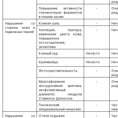
ред
Повышение активности
-
Оче
«печеночных» ферментов
ред
в плазме крови
Нарушения со
Кожная сыпь
-
Неч
стороны кожи и
Алопеция, пурпура,
-
Неч
подкожных тканей
изменение цвета кожи,
повышенное
потоотделение,
экзантема
Кожный зуд
Нечасто
Неч
Крапивница
Нечасто
Неч
Фоточувствительность
-
Оче
ред
Мультиформная
-
Оче
экссудативная эритема,
ред
эксфолиативный
дерматит, синдром
Стивенса-Джонсона
Токсический
-
Час
эпидермальный некролиз
неи
Нарушения со
Отеки лодыжек
-
Час