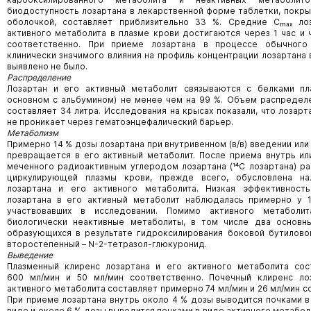
биодоступность лозартана в лекарственной форме таблетки, покр
оболочкой, составляет приблизительно 33 %. Средние Сₘₐₓ ло
активного метаболита в плазме крови достигаются через 1 час и 
соответственно. При приеме лозартана в процессе обычног
клинически значимого влияния на профиль концентрации лозартана 
выявлено не было.
Распределение
Лозартан и его активный метаболит связываются с белками пл
основном с альбумином) не менее чем на 99 %. Объем распредел
составляет 34 литра. Исследования на крысах показали, что лозарт
не проникает через гематоэнцефалический барьер.
Метаболизм
Примерно 14 % дозы лозартана при внутривенном (в/в) введении или
превращается в его активный метаболит. После приема внутрь ил
меченного радиоактивным углеродом лозартана (¹⁴С лозартана) р
циркулирующей плазмы крови, прежде всего, обусловлена н
лозартана и его активного метаболита. Низкая эффективност
лозартана в его активный метаболит наблюдалась примерно у 1
участвовавших в исследовании. Помимо активного метаболи
биологически неактивные метаболиты, в том числе два основны
образующихся в результате гидроксилирования боковой бутилово
второстепенный – N-2-тетразол-глюкуронид.
Выведение
Плазменный клиренс лозартана и его активного метаболита сос
600 мл/мин и 50 мл/мин соответственно. Почечный клиренс ло
активного метаболита составляет примерно 74 мл/мин и 26 мл/мин с
При приеме лозартана внутрь около 4 % дозы выводится почками 
виде и около 6 % дозы выводится почками в виде активного метаболи