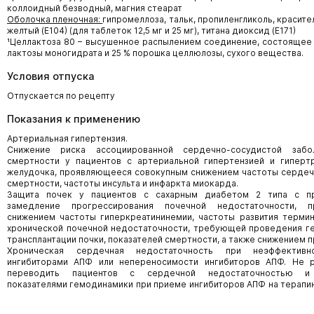
коллоидный безводный, магния стеарат
Оболочка пленочная:
гипромеллоза, тальк, пропиленгликоль, красит
желтый (Е104) (для таблеток 12,5 мг и 25 мг), титана диоксид (Е171)
¹Целлактоза 80 – высушенное распылением соединение, состоящее 
лактозы моногидрата и 25 % порошка целлюлозы, сухого вещества.
Условия отпуска
Отпускается по рецепту
Показания к применению
Артериальная гипертензия.
Снижение риска ассоциированной сердечно-сосудистой забо
смертности у пациентов с артериальной гипертензией и гиперт
желудочка, проявляющееся совокупным снижением частоты сердеч
смертности, частоты инсульта и инфаркта миокарда.
Защита почек у пациентов с сахарным диабетом 2 типа с п
замедление прогрессирования почечной недостаточности, п
снижением частоты гиперкреатининемии, частоты развития терми
хронической почечной недостаточности, требующей проведения г
трансплантации почки, показателей смертности, а также снижением 
Хроническая сердечная недостаточность при неэффективн
ингибиторами АПФ или непереносимости ингибиторов АПФ. Не 
переводить пациентов с сердечной недостаточностью и
показателями гемодинамики при приеме ингибиторов АПФ на терап