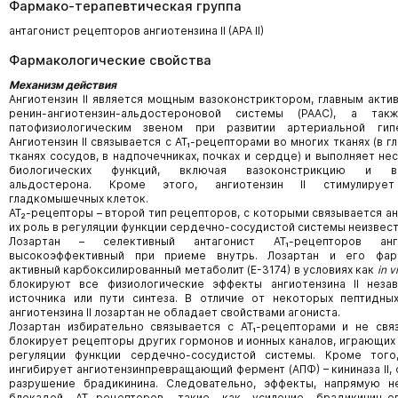
Фармако-терапевтическая группа
антагонист рецепторов ангиотензина II (АРА II)
Фармакологические свойства
Механизм действия
Ангиотензин II является мощным вазоконстриктором, главным акт
ренин-ангиотензин-альдостероновой системы (РААС), а та
патофизиологическим звеном при развитии артериальной гипе
Ангиотензин II связывается с AT₁-рецепторами во многих тканях (в 
тканях сосудов, в надпочечниках, почках и сердце) и выполняет не
биологических функций, включая вазоконстрикцию и вы
альдостерона. Кроме этого, ангиотензин II стимулирует
гладкомышечных клеток.
АТ₂-рецепторы – второй тип рецепторов, с которыми связывается анг
их роль в регуляции функции сердечно-сосудистой системы неизвест
Лозартан – селективный антагонист АТ₁-рецепторов анги
высокоэффективный при приеме внутрь. Лозартан и его фар
активный карбоксилированный метаболит (Е-3174) в условиях как
in v
блокируют все физиологические эффекты ангиотензина II неза
источника или пути синтеза. В отличие от некоторых пептидных
ангиотензина II лозартан не обладает свойствами агониста.
Лозартан избирательно связывается с АТ₁-рецепторами и не свя
блокирует рецепторы других гормонов и ионных каналов, играющих
регуляции функции сердечно-сосудистой системы. Кроме того
ингибирует ангиотензинпревращающий фермент (АПФ) – кининаза II,
разрушение брадикинина. Следовательно, эффекты, напрямую н
блокадой АТ₁-рецепторов, такие как усиление брадикинин-о