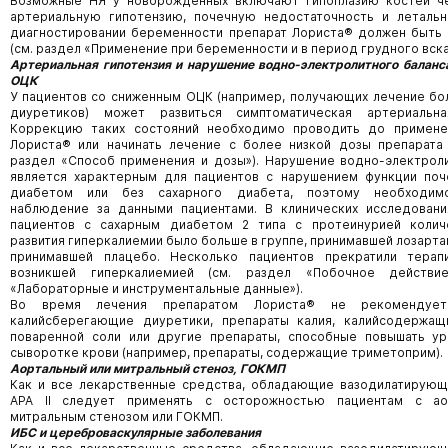
Возможные НЯ у новорожденных включают гипоплазию костей че
артериальную гипотензию, почечную недостаточность и летальн
диагностировании беременности препарат Лориста® должен быть 
(см. раздел «Применение при беременности и в период грудного вск
Артериальная гипотензия и нарушение водно-электролитного баланс
ОЦК
У пациентов со сниженным ОЦК (например, получающих лечение б
диуретиков) может развиться симптоматическая артериальна
Коррекцию таких состояний необходимо проводить до примене
Лориста® или начинать лечение с более низкой дозы препарата 
раздел «Способ применения и дозы»). Нарушение водно-электрол
является характерным для пациентов с нарушением функции поч
диабетом или без сахарного диабета, поэтому необходим
наблюдение за данными пациентами. В клинических исследовани
пациентов с сахарным диабетом 2 типа с протеинурией колич
развития гиперкалиемии было больше в группе, принимавшей лозартан
принимавшей плацебо. Несколько пациентов прекратили тера
возникшей гиперкалиемией (см. раздел «Побочное действие
«Лабораторные и инструментальные данные»).
Во время лечения препаратом Лориста® не рекомендует
калийсберегающие диуретики, препараты калия, калийсодержащ
поваренной соли или другие препараты, способные повышать ур
сыворотке крови (например, препараты, содержащие триметоприм).
Аортальный или митральный стеноз,
ГОКМП
Как и все лекарственные средства, обладающие вазодилатирующ
АРА II следует применять с осторожностью пациентам с ао
митральным стенозом или ГОКМП.
ИБС и цереброваскулярные заболевания