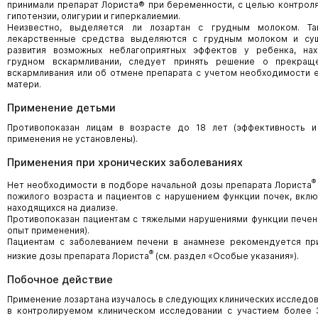
принимали препарат Лориста® при беременности, с целью контрол
гипотензии, олигурии и гиперкалиемии.
Неизвестно, выделяется ли лозартан с грудным молоком. Т
лекарственные средства выделяются с грудным молоком и су
развития возможных неблагоприятных эффектов у ребенка, на
грудном вскармливании, следует принять решение о прекращ
вскармливания или об отмене препарата с учетом необходимости 
матери.
Применение детьми
Противопоказан лицам в возрасте до 18 лет (эффективность и
применения не установлены).
Применения при хронических заболеваниях
®
Нет необходимости в подборе начальной дозы препарата Лориста
пожилого возраста и пациентов с нарушением функции почек, вклю
находящихся на диализе.
Противопоказан пациентам с тяжелыми нарушениями функции печен
опыт применения).
Пациентам с заболеванием печени в анамнезе рекомендуется пр
®
низкие дозы препарата Лориста
(см. раздел «Особые указания»).
Побочное действие
Применение лозартана изучалось в следующих клинических исследов
в контролируемом клиническом исследовании с участием более 