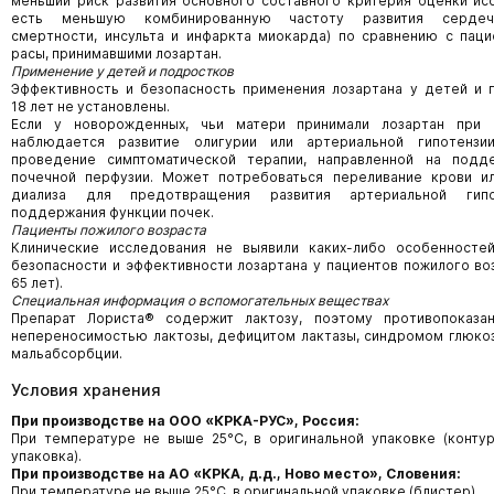
меньший риск развития основного составного критерия оценки ис
есть меньшую комбинированную частоту развития сердечн
смертности, инсульта и инфаркта миокарда) по сравнению с пац
расы, принимавшими лозартан.
Применение у детей и подростков
Эффективность и безопасность применения лозартана у детей и 
18 лет не установлены.
Если у новорожденных, чьи матери принимали лозартан при 
наблюдается развитие олигурии или артериальной гипотензи
проведение симптоматической терапии, направленной на под
почечной перфузии. Может потребоваться переливание крови и
диализа для предотвращения развития артериальной гипо
поддержания функции почек.
Пациенты пожилого возраста
Клинические исследования не выявили каких-либо особенносте
безопасности и эффективности лозартана у пациентов пожилого во
65 лет).
Специальная информация о вспомогательных веществах
Препарат Лориста® содержит лактозу, поэтому противопоказа
непереносимостью лактозы, дефицитом лактазы, синдромом глюко
мальабсорбции.
Условия хранения
При производстве на ООО «КРКА-РУС», Россия:
При температуре не выше 25°С, в оригинальной упаковке (конту
упаковка).
При производстве на АО «КРКА, д.д., Ново место», Словения:
При температуре не выше 25°С, в оригинальной упаковке (блистер).