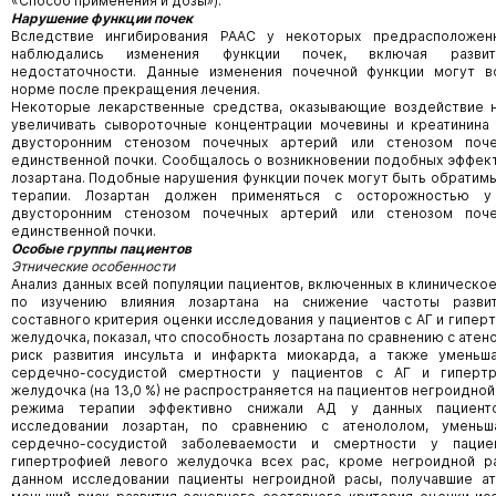
«Способ применения и дозы»).
Нарушение функции почек
Вследствие ингибирования РААС у некоторых предрасположен
наблюдались изменения функции почек, включая развит
недостаточности. Данные изменения почечной функции могут в
норме после прекращения лечения.
Некоторые лекарственные средства, оказывающие воздействие н
увеличивать сывороточные концентрации мочевины и креатинина 
двусторонним стенозом почечных артерий или стенозом поч
единственной почки. Сообщалось о возникновении подобных эффек
лозартана. Подобные нарушения функции почек могут быть обратим
терапии. Лозартан должен применяться с осторожностью у
двусторонним стенозом почечных артерий или стенозом поч
единственной почки.
Особые группы пациентов
Этнические особенности
Анализ данных всей популяции пациентов, включенных в клиническо
по изучению влияния лозартана на снижение частоты разви
составного критерия оценки исследования у пациентов с АГ и гипер
желудочка, показал, что способность лозартана по сравнению с атен
риск развития инсульта и инфаркта миокарда, а также уменьша
сердечно-сосудистой смертности у пациентов с АГ и гиперт
желудочка (на 13,0 %) не распространяется на пациентов негроидной
режима терапии эффективно снижали АД у данных пациент
исследовании лозартан, по сравнению с атенололом, уменьш
сердечно-сосудистой заболеваемости и смертности у паци
гипертрофией левого желудочка всех рас, кроме негроидной р
данном исследовании пациенты негроидной расы, получавшие ат