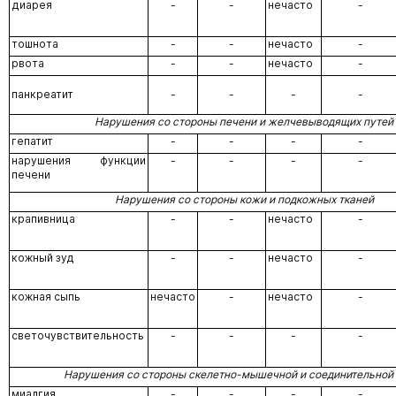
диарея
-
-
нечасто
-
тошнота
-
-
нечасто
-
рвота
-
-
нечасто
-
панкреатит
-
-
-
-
Нарушения со стороны печени и желчевыводящих путей
гепатит
-
-
-
-
нарушения функции
-
-
-
-
печени
Нарушения со стороны кожи и подкожных тканей
крапивница
-
-
нечасто
-
кожный зуд
-
-
нечасто
-
кожная сыпь
нечасто
-
нечасто
-
светочувствительность
-
-
-
-
Нарушения со стороны скелетно-мышечной и соединительной 
миалгия
-
-
-
-