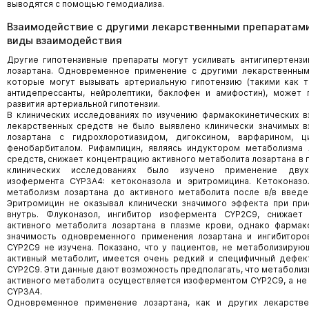
выводятся с помощью гемодиализа.
Взаимодействие с другими лекарственными препаратами
виды взаимодействия
Другие гипотензивные препараты могут усиливать антигипертенз
лозартана. Одновременное применение c другими лекарственным
которые могут вызывать артериальную гипотензию (такими как т
антидепрессанты, нейролептики, баклофен и амифостин), может 
развития артериальной гипотензии.
В клинических исследованиях по изучению фармакокинетических 
лекарственных средств не было выявлено клинически значимых в
лозартана с гидрохлоротиазидом, дигоксином, варфарином, 
фенобарбиталом. Рифампицин, являясь индуктором метаболизма 
средств, снижает концентрацию активного метаболита лозартана в п
клинических исследованиях было изучено применение двух
изофермента CYP3А4: кетоконазола и эритромицина. Кетоконазо
метаболизм лозартана до активного метаболита после в/в введе
Эритромицин не оказывал клинически значимого эффекта при при
внутрь. Флуконазол, ингибитор изофермента CYP2С9, снижает
активного метаболита лозартана в плазме крови, однако фармак
значимость одновременного применения лозартана и ингибиторо
CYP2С9 не изучена. Показано, что у пациентов, не метаболизирую
активный метаболит, имеется очень редкий и специфичный дефек
CYP2С9. Эти данные дают возможность предполагать, что метаболиз
активного метаболита осуществляется изоферментом CYP2С9, а н
CYP3А4.
Одновременное применение лозартана, как и других лекарстве