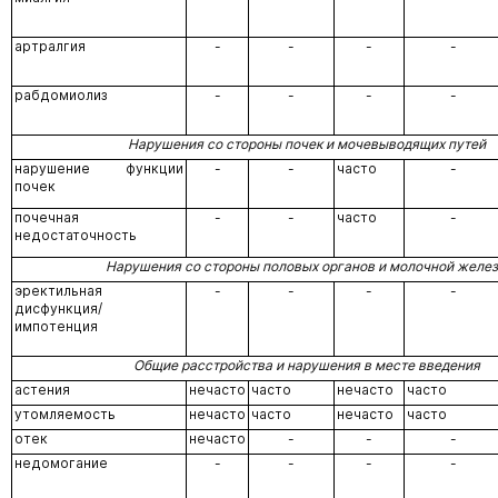
артралгия
-
-
-
-
рабдомиолиз
-
-
-
-
Нарушения со стороны почек и мочевыводящих путей
нарушение функции
-
-
часто
-
почек
почечная
-
-
часто
-
недостаточность
Нарушения со стороны половых органов и молочной желе
эректильная
-
-
-
-
дисфункция/
импотенция
Общие расстройства и нарушения в месте введения
астения
нечасто
часто
нечасто
часто
утомляемость
нечасто
часто
нечасто
часто
отек
нечасто
-
-
-
недомогание
-
-
-
-