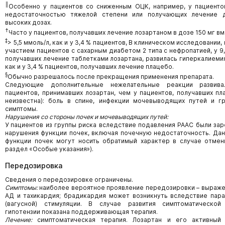
║
Особенно у пациентов со сниженным ОЦК, например, у пациенто
недостаточностью тяжелой степени или получающих лечение 
высоких дозах.
†
Часто у пациентов, получавших лечение лозартаном в дозе 150 мг вм
‡
> 5,5 ммоль/л, как и у 3,4 % пациентов, В клиническом исследовании
участием пациентов с сахарным диабетом 2 типа с нефропатией, у 9,
получавших лечение таблетками лозартана, развилась гиперкалиемия 
как и у 3,4 % пациентов, получавших лечение плацебо.
§
Обычно разрешалось после прекращения применения препарата.
Следующие дополнительные нежелательные реакции развив
пациентов, принимавших лозартан, чем у пациентов, получавших пл
неизвестна): боль в спине, инфекции мочевыводящих путей и г
симптомы.
Нарушения со стороны почек и мочевыводящих путей:
У пациентов из группы риска вследствие подавления РААС были за
нарушения функции почек, включая почечную недостаточность. Да
функции почек могут носить обратимый характер в случае отмен
раздел «Особые указания»).
Передозировка
Сведения о передозировке ограничены.
Симптомы:
наиболее вероятное проявление передозировки – выраж
АД и тахикардия; брадикардия может возникнуть вследствие пар
(вагусной) стимуляции. В случае развития симптоматической
гипотензии показана поддерживающая терапия.
Лечение:
симптоматическая терапия. Лозартан и его активный