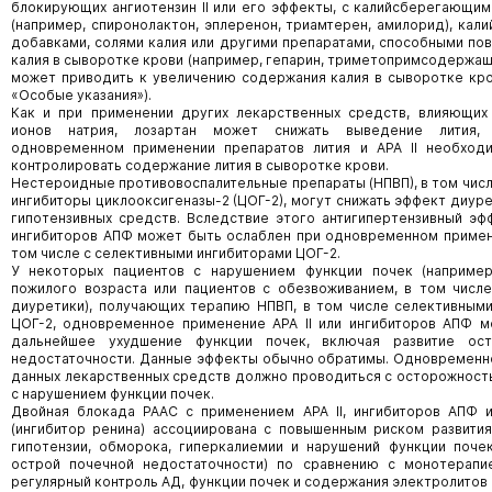
блокирующих ангиотензин II или его эффекты, с калийсберегающи
(например, спиронолактон, эплеренон, триамтерен, амилорид), ка
добавками, солями калия или другими препаратами, способными по
калия в сыворотке крови (например, гепарин, триметопримсодержащ
может приводить к увеличению содержания калия в сыворотке кро
«Особые указания»).
Как и при применении других лекарственных средств, влияющих
ионов натрия, лозартан может снижать выведение лития,
одновременном применении препаратов лития и АРА II необход
контролировать содержание лития в сыворотке крови.
Нестероидные противовоспалительные препараты (НПВП), в том чис
ингибиторы циклооксигеназы-2 (ЦОГ-2), могут снижать эффект диуре
гипотензивных средств. Вследствие этого антигипертензивный эфф
ингибиторов АПФ может быть ослаблен при одновременном примен
том числе с селективными ингибиторами ЦОГ-2.
У некоторых пациентов с нарушением функции почек (например
пожилого возраста или пациентов с обезвоживанием, в том числ
диуретики), получающих терапию НПВП, в том числе селективным
ЦОГ-2, одновременное применение АРА II или ингибиторов АПФ м
дальнейшее ухудшение функции почек, включая развитие ос
недостаточности. Данные эффекты обычно обратимы. Одновременн
данных лекарственных средств должно проводиться с осторожност
с нарушением функции почек.
Двойная блокада РААС с применением АРА II, ингибиторов АПФ и
(ингибитор ренина) ассоциирована с повышенным риском развити
гипотензии, обморока, гиперкалиемии и нарушений функции поче
острой почечной недостаточности) по сравнению с монотерапи
регулярный контроль АД, функции почек и содержания электролитов 