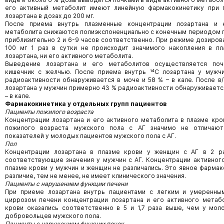
его активный метаболит имеют линейную фармакокинетику при 
лозартана в дозах до 200 мг.
После приема внутрь плазменные концентрации лозартана и 
метаболита снижаются полиэкспоненциально с конечным периодом
приблизительно 2 и 6-9 часов соответственно. При режиме дозиров
100 мг 1 раз в сутки не происходит значимого накопления в пл
лозартана, ни его активного метаболита.
Выведение лозартана и его метаболитов осуществляется по
кишечник с желчью. После приема внутрь ¹⁴С лозартана у мужч
радиоактивности обнаруживается в моче и 58 % – в кале. После в/
лозартана у мужчин примерно 43 % радиоактивности обнаруживается
– в кале.
Фармакокинетика у отдельных групп пациентов
Пациенты пожилого возраста
Концентрации лозартана и его активного метаболита в плазме кро
пожилого возраста мужского пола с АГ значимо не отличаю
показателей у молодых пациентов мужского пола с АГ.
Пол
Концентрации лозартана в плазме крови у женщин с АГ в 2 р
соответствующие значения у мужчин с АГ. Концентрации активног
плазме крови у мужчин и женщин не различались. Это явное фарма
различие, тем не менее, не имеет клинического значения.
Пациенты с нарушением функции печени
При приеме лозартана внутрь пациентами с легким и умеренны
циррозом печени концентрации лозартана и его активного метаб
крови оказались соответственно в 5 и 1,7 раза выше, чем у мо
добровольцев мужского пола.
Пациенты с нарушением функции почек