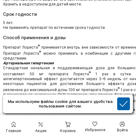
Хранить в недоступном для детей месте.
Срок годности
5 лет.
Не применять препарат по истечении срока годности.
Способ применения и дозы
®
Препарат Лориста
принимается внутрь вне зависимости от времен
®
Препарат Лориста
можно принимать в комбинации с другими г
средствами.
Артериальная гипертензия
Стандартная начальная и поддерживающая доза для большинс
®
составляет 50 мг препарата Лориста
1 раз в сутки. М
антигипертензивный эффект достигается через 3-6 недель от нач
некоторых пациентов для достижения большего эффекта доз
®
увеличена до максимальной дозы 100 мг препарата Лориста
1 раз в с
У пациентов со сниженным ОЦК (например, при приеме больших д
®
начальную дозу препарата Лориста
следует снизить до 25 мг 1 ра
Мы используем файлы cookie для вашего удобства
раздел «Особые указания»).
пользования сайтом.
®
Нет необходимости в подборе начальной дозы препарата Лориста
пожилого возраста и пациентов с нарушением функции почек, вклю
находящихся на диализе.
Пациентам с заболеванием печени в анамнезе рекомендуется пр
Избранное
Войти
Главная
Акции
Корзина
®
низкие дозы препарата Лориста
(см. раздел «Особые указания»).