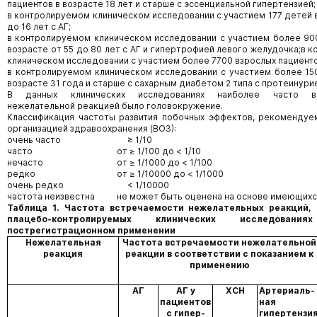
пациентов в возрасте 18 лет и старше с эссенциальной гипертензией;
в контролируемом клиническом исследовании с участием 177 детей в
до 16 лет с АГ;
в контролируемом клиническом исследовании с участием более 90
возрасте от 55 до 80 лет с АГ и гипертрофией левого желудочка;в 
клиническом исследовании с участием более 7700 взрослых пациенто
в контролируемом клиническом исследовании с участием более 15
возрасте 31 года и старше с сахарным диабетом 2 типа с протеинури
В данных клинических исследованиях наиболее часто в
нежелательной реакцией было головокружение.
Классификация частоты развития побочных эффектов, рекомендуе
организацией здравоохранения (ВОЗ):
очень часто
≥ 1/10
часто
от ≥ 1/100 до < 1/10
нечасто
от ≥ 1/1000 до < 1/100
редко
от ≥ 1/10000 до < 1/1000
очень редко
< 1/10000
частота неизвестна
не может быть оценена на основе имеющихс
Таблица
1. Частота встречаемости нежелательных реакций,
плацебо-контролируемых клинических исследова
пострегистрационном применении
Нежелательная
Частота встречаемости нежелательной
реакция
реакции в соответствии с показанием к
применению
АГ
АГ у
ХСН
Артериаль-
пациентов
ная
с гипер-
гипертензи