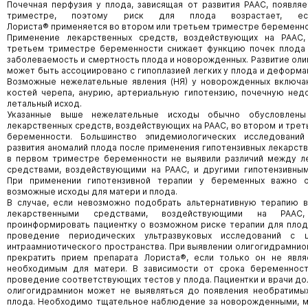
Почечная перфузия у плода, зависящая от развития РААС, появля
триместре, поэтому риск для плода возрастает, ес
Лориста® применяется во втором или третьем триместре беременно
Применение лекарственных средств, воздействующих на РААС
третьем триместре беременности снижает функцию почек плода 
заболеваемость и смертность плода и новорожденных. Развитие ол
может быть ассоциировано с гипоплазией легких у плода и деформа
Возможные нежелательные явления (НЯ) у новорожденных включа
костей черепа, анурию, артериальную гипотензию, почечную нед
летальный исход.
Указанные выше нежелательные исходы обычно обусловлены
лекарственных средств, воздействующих на РААС, во втором и тре
беременности. Большинство эпидемиологических исследовани
развития аномалий плода после применения гипотензивных лекарст
в первом триместре беременности не выявили различий между л
средствами, воздействующими на РААС, и другими гипотензивным
При применении гипотензивной терапии у беременных важно о
возможные исходы для матери и плода.
В случае, если невозможно подобрать альтернативную терапию в
лекарственными средствами, воздействующими на РААС,
проинформировать пациентку о возможном риске терапии для пло
проведение периодических ультразвуковых исследований с 
интраамниотического пространства. При выявлении олигогидрамни
прекратить прием препарата Лориста®, если только он не явля
необходимым для матери. В зависимости от срока беременнос
проведение соответствующих тестов у плода. Пациентки и врачи дол
олигогидрамнион может не выявляться до появления необратимы
плода. Необходимо тщательное наблюдение за новорожденными, м