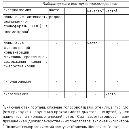
Лабораторные и инструментальные данные
гиперкалиемия
часто
-
†
‡
нечасто
часто
повышение активности
редко
-
-
-
аланинамино-
трансферазы (АЛТ) в
§
плазме крови
повышение
-
-
часто
-
сывороточной
концентрации
мочевины, креатинина и
содержания калия в
сыворотке крови
гипонатриемия
-
-
-
-
гипогликемия
-
-
-
часто
*
Включая отек гортани, сужение голосовой щели, отек лица, губ, гло
(что приводит к нарушению проходимости дыхательных путей), у нек
пациентов ангионевротический отек был зарегистрирован ра
применением других лекарственных препаратов, включая ингибиторы
**
Включая геморрагический васкулит (болезнь Шенлейна-Геноха).