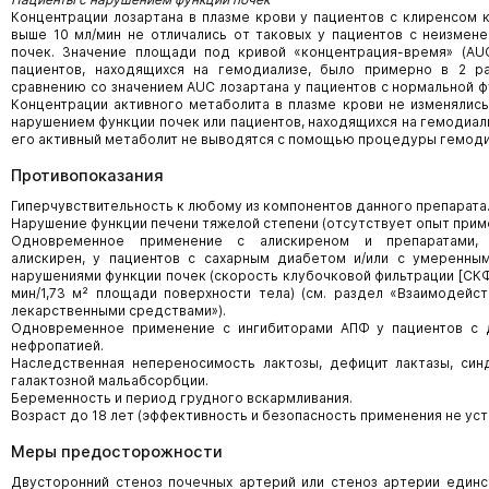
Концентрации лозартана в плазме крови у пациентов с клиренсом к
выше 10 мл/мин не отличались от таковых у пациентов с неизмен
почек. Значение площади под кривой «концентрация-время» (AUC
пациентов, находящихся на гемодиализе, было примерно в 2 р
сравнению со значением AUC лозартана у пациентов с нормальной ф
Концентрации активного метаболита в плазме крови не изменялись
нарушением функции почек или пациентов, находящихся на гемодиали
его активный метаболит не выводятся с помощью процедуры гемоди
Противопоказания
Гиперчувствительность к любому из компонентов данного препарата
Нарушение функции печени тяжелой степени (отсутствует опыт прим
Одновременное применение с алискиреном и препаратами,
алискирен, у пациентов с сахарным диабетом и/или с умеренны
нарушениями функции почек (скорость клубочковой фильтрации [СКФ
мин/1,73 м² площади поверхности тела) (см. раздел «Взаимодейс
лекарственными средствами»).
Одновременное применение с ингибиторами АПФ у пациентов с 
нефропатией.
Наследственная непереносимость лактозы, дефицит лактазы, син
галактозной мальабсорбции.
Беременность и период грудного вскармливания.
Возраст до 18 лет (эффективность и безопасность применения не уст
Меры предосторожности
Двусторонний стеноз почечных артерий или стеноз артерии единс