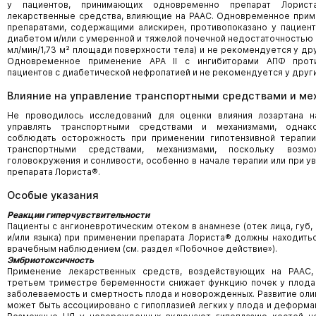
у пациентов, принимающих одновременно препарат Лорис
лекарственные средства, влияющие на РААС. Одновременное приме
препаратами, содержащими алискирен, противопоказано у пациен
диабетом и/или c умеренной и тяжелой почечной недостаточностью
мл/мин/1,73 м² площади поверхности тела) и не рекомендуется у дру
Одновременное применение АРА II c ингибиторами АПФ прот
пациентов с диабетической нефропатией и не рекомендуется у други
Влияние на управление транспортными средствами и м
Не проводилось исследований для оценки влияния лозартана н
управлять транспортными средствами и механизмами, однак
соблюдать осторожность при применении гипотензивной терапии
транспортными средствами, механизмами, поскольку возмо
головокружения и сонливости, особенно в начале терапии или при у
препарата Лориста®.
Особые указания
Реакции гиперчувствительности
Пациенты с ангионевротическим отеком в анамнезе (отек лица, губ, 
и/или языка) при применении препарата Лориста® должны находить
врачебным наблюдением (см. раздел «Побочное действие»).
Эмбриотоксичность
Применение лекарственных средств, воздействующих на РААС
третьем триместре беременности снижает функцию почек у плода
заболеваемость и смертность плода и новорожденных. Развитие ол
может быть ассоциировано с гипоплазией легких у плода и деформа