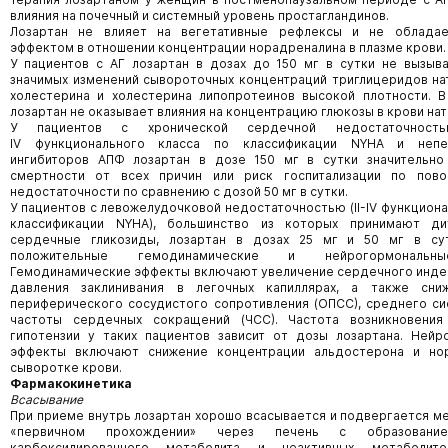
влияния на почечный и системный уровень простагландинов.
Лозартан не влияет на вегетативные рефлексы и не облада
эффектом в отношении концентрации норадреналина в плазме крови.
У пациентов с АГ лозартан в дозах до 150 мг в сутки не вызыв
значимых изменений сывороточных концентраций триглицеридов н
холестерина и холестерина липопротеинов высокой плотности. В
лозартан не оказывает влияния на концентрацию глюкозы в крови на
У пациентов с хронической сердечной недостаточность
IV функционального класса по классификации NYHA и непе
ингибиторов АПФ лозартан в дозе 150 мг в сутки значительно
смертности от всех причин или риск госпитализации по пов
недостаточности по сравнению с дозой 50 мг в сутки.
У пациентов с левожелудочковой недостаточностью (II-IV функциона
классификации NYHA), большинство из которых принимают ди
сердечные гликозиды, лозартан в дозах 25 мг и 50 мг в су
положительные гемодинамические и нейрогормональн
Гемодинамические эффекты включают увеличение сердечного инде
давления заклинивания в легочных капиллярах, а также сн
периферического сосудистого сопротивления (ОПСС), среднего с
частоты сердечных сокращений (ЧСС). Частота возникновения
гипотензии у таких пациентов зависит от дозы лозартана. Нейр
эффекты включают снижение концентрации альдостерона и но
сыворотке крови.
Фармакокинетика
Всасывание
При приеме внутрь лозартан хорошо всасывается и подвергается м
«первичном прохождении» через печень с образование
карбоксилированного метаболита и неактивных метаболито