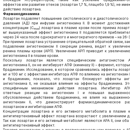
эффектов или развитие отеков (лозартан 1,7 %, плацебо 1,9 %), не им
действию лозартана.
Фармакодинамика
Лозартан подавляет повышение систолического и диастолического
давления (АД) при инфузии ангиотензина II. В момент достижени
концентрации (Cₘₐₓ) лозартана в плазме крови после приема лозарт
мг вышеуказанный эффект ангиотензина II подавляется приблизител
через 24 часа после однократного и многократного приемов – на 26-
При приеме лозартана устранение отрицательной обратной связи, з
подавлении ангиотензином II секреции ренина, ведет к увеличе
ренина плазмы крови (АРП). Увеличение АРП приводит к увеличени
ангиотензина II в плазме крови.
Поскольку лозартан является специфическим антагонистом 
ангиотензина II, он не ингибирует АПФ (кининазу II) – фермент, котор
брадикинин. Исследование, в котором сравнивались эффекты лозарт
мг и 100 мг с эффектами ингибитора АПФ по влиянию на ангиотензин I,
и брадикинин, показало, что лозартан блокирует эффекты анг
ангиотензина II, не оказывая влияния на эффекты брадикинина. Э
специфичным механизмом действия лозартана. Ингибитор АП
ответные реакции на ангиотензин I и повышал выраженнос
обусловленных действием брадикинина, не влияя на выраженно
ангиотензин II, что демонстрирует фармакодинамическое р
лозартаном и ингибиторами АПФ.
Концентрации лозартана и его активного метаболита в плазме к
антигипертензивный эффект лозартана возрастают с увеличением д
Так как лозартан и его активный метаболит являются АРА II, они оба
антигипертензивный эффект.
Терапия лозартаном у женщин в постменопаузальном периоде с А