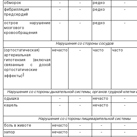
обморок
-
-
редко
-
фибрилляция
-
-
редко
-
предсердий
острое нарушение
-
-
редко
-
мозгового
кровообращения
Нарушения со стороны сосудов
(ортостатическая)
нечасто
-
часто
часто
артериальная
гипотензия (включая
связанные с дозой
ортостатические
║
эффекты)
Нарушения со стороны дыхательной системы, органов грудной клетки 
одышка
-
-
нечасто
-
кашель
-
-
нечасто
-
Нарушения со стороны пищеварительной системы
боль в животе
нечасто
-
-
-
запор
нечасто
-
-
-