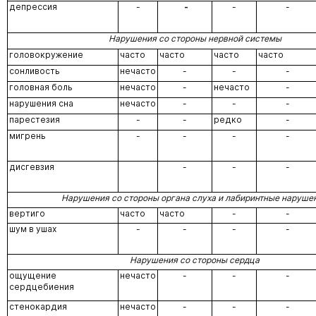
депрессия
-
-
-
-
Нарушения со стороны нервной системы
головокружение
часто
часто
часто
часто
сонливость
нечасто
-
-
-
головная боль
нечасто
-
нечасто
-
нарушения сна
нечасто
-
-
-
парестезия
-
-
редко
-
мигрень
-
-
-
-
дисгевзия
-
-
-
Нарушения со стороны органа слуха и лабиринтные наруше
вертиго
часто
часто
-
-
шум в ушах
-
-
-
-
Нарушения со стороны сердца
ощущение
нечасто
-
-
-
сердцебиения
стенокардия
нечасто
-
-
-