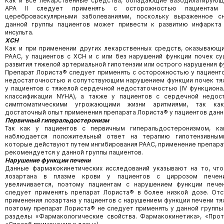
Как и все лекарственные средства, обладающие вазодилатирующ
АРА II следует применять с осторожностью пациента
цереброваскулярными заболеваниями, поскольку выраженное 
данной группы пациентов может привести к развитию инфаркта
инсульта.
ХСН
Как и при применении других лекарственных средств, оказывающ
РААС, у пациентов с ХСН и с или без нарушений функции почек с
развития тяжелой артериальной гипотензии или острого нарушения ф
Препарат Лориста® следует применять с осторожностью у пациент
недостаточностью и сопутствующим нарушением функции почек тя
у пациентов с тяжелой сердечной недостаточностью (IV функциона
классификации NYHA), а также у пациентов с сердечной недос
симптоматическими угрожающими жизни аритмиями, так как
достаточный опыт применения препарата Лориста® у пациентов данн
Первичный гиперальдостеронизм
Так как у пациентов с первичным гиперальдостеронизмом, ка
наблюдается положительный ответ на терапию гипотензивным
которые действуют путем ингибирования РААС, применение препара
рекомендуется у данной группы пациентов.
Нарушение функции печени
Данные фармакокинетических исследований указывают на то, что
лозартана в плазме крови у пациентов с циррозом печени
увеличивается, поэтому пациентам с нарушением функции пече
следует применять препарат Лориста® в более низкой дозе. Отс
применения лозартана у пациентов с нарушением функции печени тя
поэтому препарат Лориста® не следует применять у данной группы 
разделы «Фармакологические свойства. Фармакокинетика», «Прот