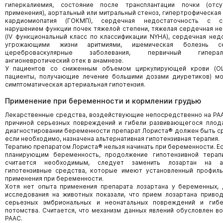
гиперкалиемия, состояние после трансплантации почки (отс
применения), аортальный или митральный стеноз, гипертрофическая
кардиомиопатия (ГОКМП), сердечная недостаточность с с
нарушением функции почек тяжелой степени, тяжелая сердечная н
(IV функциональный класс по классификации NYHA), сердечная нед
угрожающими жизни аритмиями, ишемическая болезнь се
цереброваскулярные заболевания, первичный гиперальд
ангионевротический отек в анамнезе.
У пациентов со сниженным объемом циркулирующей крови (ОЦ
пациенты, получающие лечение большими дозами диуретиков) мо
симптоматическая артериальная гипотензия.
Применение при беременности и кормлении грудью
Лекарственные средства, воздействующие непосредственно на РАА
причиной серьезных повреждений и гибели развивающегося плода
диагностировании беременности препарат Лориста® должен быть ср
если необходимо, назначена альтернативная гипотензивная терапия.
Терапию препаратом Лориста® нельзя начинать при беременности. Ес
планирующим беременность, продолжение гипотензивной терап
считается необходимым, следует заменить лозартан на ал
гипотензивные средства, которые имеют установленный профиль
применения при беременности.
Хотя нет опыта применения препарата лозартана у беременных, 
исследования на животных показали, что прием лозартана приво
серьезных эмбриональных и неонатальных повреждений и гиб
потомства. Считается, что механизм данных явлений обусловлен в
РААС.