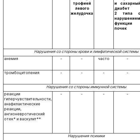
трофией
и сахарны
левого
диабет
желудочка
2 типа 
нарушение
функции
почек
Нарушения со стороны крови и лимфатической системы
анемия
-
-
часто
-
тромбоцитопения
-
-
-
-
Нарушения со стороны иммунной системы
реакции
-
-
-
-
гиперчувствительности,
анафилактические
реакции,
ангионевротический
отек* и васкулит**
Нарушения психики