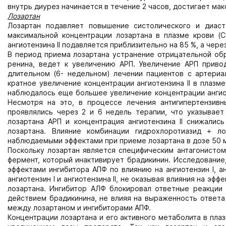
внутрь диурез начинается в течение 2 часов, достигает мак
Лозартан
Лозартан подавляет повышение систолического и диаст
максимальной концентрации лозартана в плазме крови (
ангиотензина II подавляется приблизительно на 85 %, а чере
В период приема лозартана устранение отрицательной обр
ренина, ведет к увеличению АРП. Увеличение АРП привод
длительном (6- недельном) лечении пациентов с артериа
кратное увеличение концентрации ангиотензина II в плазм
наблюдалось еще большее увеличение концентрации ангиоте
Несмотря на это, в процессе лечения антигипертензив
проявлялись через 2 и 6 недель терапии, что указывает
лозартана АРП и концентрация ангиотензина II снижалис
лозартана. Влияние комбинации гидрохлоротиазид + л
наблюдаемыми эффектами при приеме лозартана в дозе 50 м
Поскольку лозартан является специфическим антагонистом A
фермент, который инактивирует брадикинин. Исследование,
эффектами ингибитора АПФ по влиянию на ангиотензин I, ан
ангиотензин I и ангиотензина II, не оказывая влияния на 
лозартана. Ингибитор АЛФ блокировал ответные реакции 
действием брадикинина, не влияя на выраженность ответа 
между лозартаном и ингибиторами АПФ.
Концентрации лозартана и его активного метаболита в пла