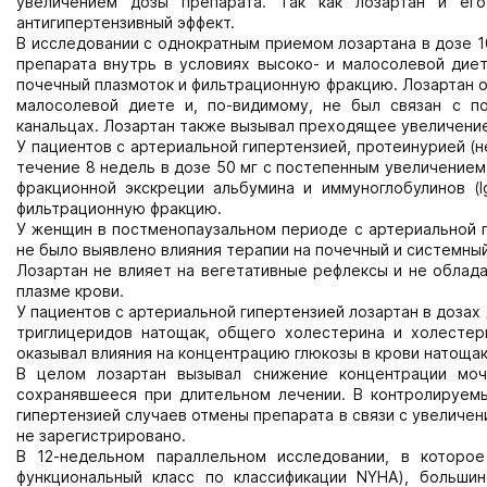
увеличением дозы препарата. Так как лозартан и ег
антигипертензивный эффект.
В исследовании с однократным приемом лозартана в дозе 1
препарата внутрь в условиях высоко- и малосолевой диет
почечный плазмоток и фильтрационную фракцию. Лозартан 
малосолевой диете и, по-видимому, не был связан с п
канальцах. Лозартан также вызывал преходящее увеличени
У пациентов с артериальной гипертензией, протеинурией (н
течение 8 недель в дозе 50 мг с постепенным увеличением
фракционной экскреции альбумина и иммуноглобулинов (
фильтрационную фракцию.
У женщин в постменопаузальном периоде с артериальной ги
не было выявлено влияния терапии на почечный и системны
Лозартан не влияет на вегетативные рефлексы и не облад
плазме крови.
У пациентов с артериальной гипертензией лозартан в дозах
триглицеридов натощак, общего холестерина и холестер
оказывал влияния на концентрацию глюкозы в крови натощак
В целом лозартан вызывал снижение концентрации моче
сохранявшееся при длительном лечении. В контролируемы
гипертензией случаев отмены препарата в связи с увеличе
не зарегистрировано.
В 12-недельном параллельном исследовании, в которое
функциональный класс по классификации NYHA), большин