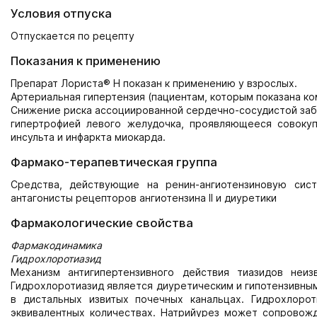
Условия отпуска
Отпускается по рецепту
Показания к применению
Препарат Лориста® Н показан к применению у взрослых.
Артериальная гипертензия (пациентам, которым показана к
Снижение риска ассоциированной сердечно-сосудистой забо
гипертрофией левого желудочка, проявляющееся совоку
инсульта и инфаркта миокарда.
Фармако-терапевтическая группа
Средства, действующие на ренин-ангиотензиновую систем
антагонисты рецепторов ангиотензина II и диуретики
Фармакологические свойства
Фармакодинамика
Гидрохлоротиазид
Механизм антигипертензивного действия тиазидов неи
Гидрохлоротиазид является диуретическим и гипотензивны
в дистальных извитых почечных канальцах. Гидрохлоро
эквивалентных количествах. Натрийурез может сопровожд