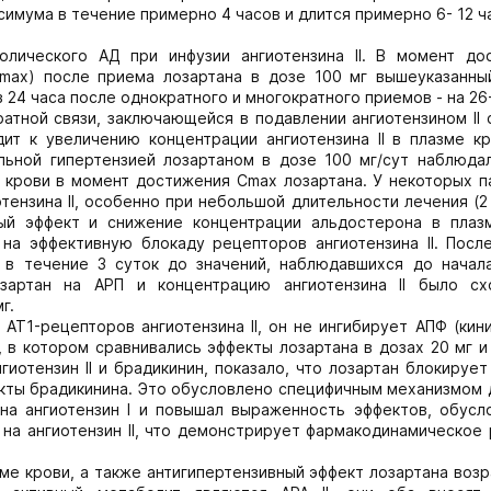
симума в течение примерно 4 часов и длится примерно 6- 12 ч
олического АД при инфузии ангиотензина II. В момент до
Сmах) после приема лозартана в дозе 100 мг вышеуказанны
з 24 часа после однократного и многократного приемов - на 26
атной связи, заключающейся в подавлении ангиотензином II 
ит к увеличению концентрации ангиотензина II в плазме кр
льной гипертензией лозартаном в дозе 100 мг/сут наблюдал
е крови в момент достижения Сmах лозартана. У некоторых 
нзина II, особенно при небольшой длительности лечения (2
ный эффект и снижение концентрации альдостерона в плаз
 на эффективную блокаду рецепторов ангиотензина II. Посл
ь в течение 3 суток до значений, наблюдавшихся до начал
озартан на АРП и концентрацию ангиотензина II было с
г.
T1-рецепторов ангиотензина II, он не ингибирует АПФ (кинин
 в котором сравнивались эффекты лозартана в дозах 20 мг и
гиотензин II и брадикинин, показало, что лозартан блокируе
эффекты брадикинина. Это обусловлено специфичным механизмом
на ангиотензин I и повышал выраженность эффектов, обусл
на ангиотензин II, что демонстрирует фармакодинамическое
зме крови, а также антигипертензивный эффект лозартана воз