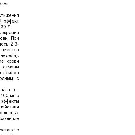
асов.
стижения
й эффект
-39 %.
секреции
ови. При
ось 2-3-
пациентов
 недели).
ме крови
е отмены
а приема
ходным с
аза II) -
 100 мг с
т эффекты
 действия
овленных
 различие
растают с