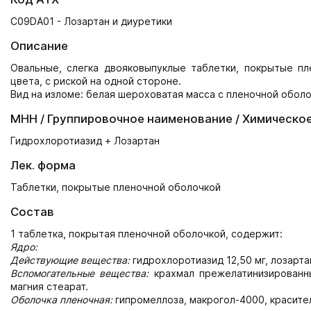
C09DA01 - Лозартан и диуретики
Описание
Овальные, слегка двояковыпуклые таблетки, покрытые п
цвета, с риской на одной стороне.
Вид на изломе: белая шероховатая масса с пленочной оболо
МНН / Группировочное наименование / Химическо
Гидрохлоротиазид + Лозартан
Лек. форма
Таблетки, покрытые пленочной оболочкой
Состав
1 таблетка, покрытая пленочной оболочкой, содержит:
Ядро:
Действующие вещества:
гидрохлоротиазид 12,50 мг, лозартан
Вспомогательные вещества:
крахмал прежелатинизированны
магния стеарат.
Оболочка пленочная:
гипромеллоза, макрогол-4000, краситель