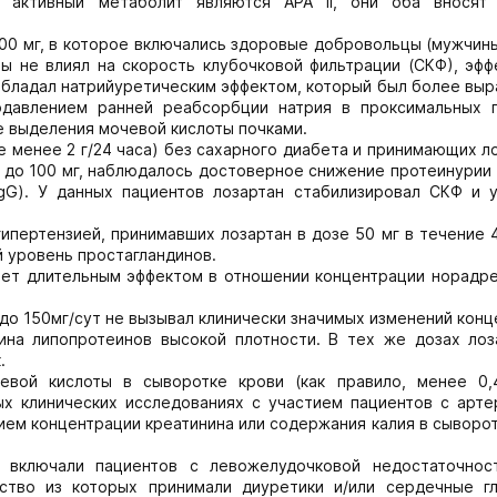
о активный метаболит являются АРА II, они оба вносят
00 мг, в которое включались здоровые добровольцы (мужчин
ы не влиял на скорость клубочковой фильтрации (СКФ), эфф
обладал натрийуретическим эффектом, который был более выр
одавлением ранней реабсорбции натрия в проксимальных 
е выделения мочевой кислоты почками.
е менее 2 г/24 часа) без сахарного диабета и принимающих л
 до 100 мг, наблюдалось достоверное снижение протеинурии 
IgG). У данных пациентов лозартан стабилизировал СКФ и 
пертензией, принимавших лозартан в дозе 50 мг в течение 
й уровень простагландинов.
ает длительным эффектом в отношении концентрации норадре
 до 150мг/сут не вызывал клинически значимых изменений кон
ина липопротеинов высокой плотности. В тех же дозах лоз
.
вой кислоты в сыворотке крови (как правило, менее 0,4
х клинических исследованиях с участием пациентов с арте
нием концентрации креатинина или содержания калия в сыворо
 включали пациентов с левожелудочковой недостаточность
ство из которых принимали диуретики и/или сердечные гл