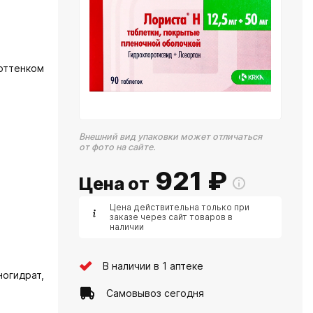
оттенком
Внешний вид упаковки может отличаться
от фото на сайте.
921
₽
Цена от
Цена действительна только при
заказе через сайт товаров в
наличии
В наличии в 1 аптеке
огидрат,
Самовывоз сегодня