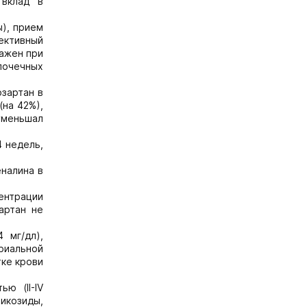
 вклад в
ы), прием
ективный
ажен при
почечных
озартан в
(на 42%),
уменьшал
4 недель,
налина в
центрации
артан не
 мг/дл),
риальной
тке крови
ю (II-IV
икозиды,