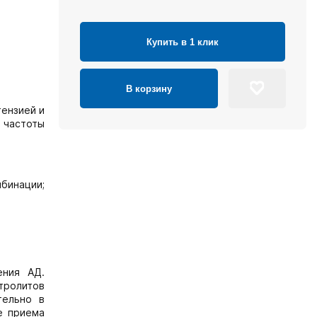
Купить в 1 клик
В корзину
тензией и
 частоты
бинации;
ения АД.
тролитов
тельно в
е приема