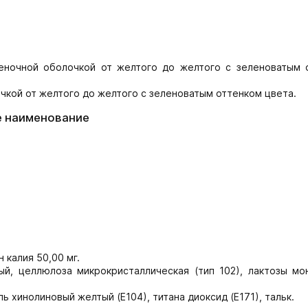
леночной оболочкой от желтого до желтого с зеленоватым 
чкой от желтого до желтого с зеленоватым оттенком цвета.
е наименование
 калия 50,00 мг.
й, целлюлоза микрокристаллическая (тип 102), лактозы мон
 хинолиновый желтый (Е104), титана диоксид (Е171), тальк.