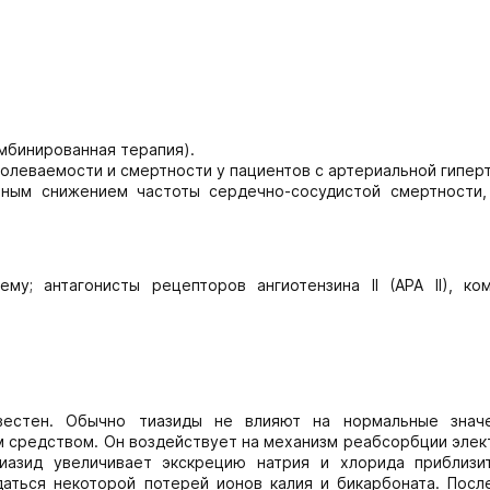
омбинированная терапия).
леваемости и смертности у пациентов с артериальной гипер
пным снижением частоты сердечно-сосудистой смертности,
у; антагонисты рецепторов ангиотензина II (АРА II), ком
звестен. Обычно тиазиды не влияют на нормальные знач
м средством. Он воздействует на механизм реабсорбции элек
тиазид увеличивает экскрецию натрия и хлорида приблизи
аться некоторой потерей ионов калия и бикарбоната. Посл