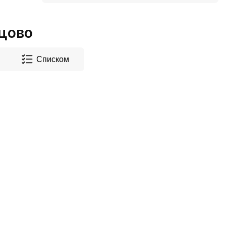
цово
Списком