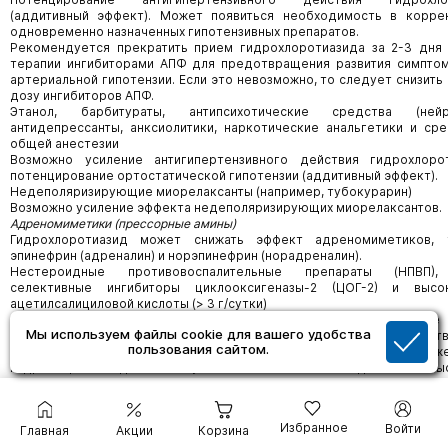
(аддитивный эффект). Может появиться необходимость в корре
одновременно назначенных гипотензивных препаратов.
Рекомендуется прекратить прием гидрохлоротиазида за 2-3 дня
терапии ингибиторами АПФ для предотвращения развития симпто
артериальной гипотензии. Если это невозможно, то следует снизить
дозу ингибиторов АПФ.
Этанол, барбитураты, антипсихотические средства (нейро
антидепрессанты, анксиолитики, наркотические анальгетики и ср
общей анестезии
Возможно усиление антигипертензивного действия гидрохлоро
потенцирование ортостатической гипотензии (аддитивный эффект).
Недеполяризирующие миорелаксанты (например, тубокурарин)
Возможно усиление эффекта недеполяризирующих миорелаксантов.
Адреномиметики (прессорные амины)
Гидрохлоротиазид может снижать эффект адреномиметиков, 
эпинефрин (адреналин) и норэпинефрин (норадреналин).
Нестероидные противовоспалительные препараты (НПВП),
селективные ингибиторы циклооксигеназы-2 (ЦОГ-2) и выс
ацетилсалициловой кислоты (> 3 г/сутки)
НПВП могут снижать диуретическое и антигипертензивное
Мы используем файлы cookie для вашего удобства
гидрохлоротиазида. При одновременном применении сущест
пользования сайтом.
развития острой почечной недостаточности вследствие сниж
Гидрохлоротиазид может усиливать токсическое действие вы
салицилатов на центральную нервную систему.
Гипогликемические средства для приема внутрь и инсулин
Тиазидные диуретики влияют на толерантность к глюкозе (возможн
Избранное
Войти
Главная
Акции
Корзина
гипергликемии) и снижают эффективность гипогликемических сред
потребоваться коррекция дозы гипогликемических средств).