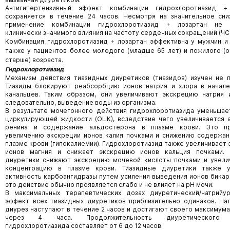
Антигипертензивный эффект комбинации гидрохлоротиазид +
сохраняется в течение 24 часов. Несмотря на значительное сн
применение комбинации гидрохлоротиазид + лозартан не 
клинически значимого влияния на частоту сердечных сокращений (ЧС
Комбинация гидрохлоротиазид + лозартан эффективна у мужчин и
также у пациентов более молодого (младше 65 лет) и пожилого (о
старше) возраста.
Гидрохлоротиазид
Механизм действия тиазидных диуретиков (тиазидов) изучен не 
Тиазиды блокируют реабсорбцию ионов натрия и хлора в начале
канальцев. Таким образом, они увеличивают экскрецию натрия 
следовательно, выведение воды из организма.
В результате мочегонного действия гидрохлоротиазида уменьша
циркулирующей жидкости (ОЦК), вследствие чего увеличивается 
ренина и содержание альдостерона в плазме крови. Это п
увеличению экскреции ионов калия почками и снижению содержан
плазме крови (гипокалиемии). Гидрохлоротиазид также увеличивает
ионов магния и снижает экскрецию ионов кальция почками. 
диуретики снижают экскрецию мочевой кислоты почками и увели
концентрацию в плазме крови. Тиазидные диуретики также 
активность карбоангидразы путем усиления выведения ионов бикар
это действие обычно проявляется слабо и не влияет на pH мочи.
В максимальных терапевтических дозах диуретический/натрийур
эффект всех тиазидных диуретиков приблизительно одинаков. На
диурез наступают в течение 2 часов и достигают своего максимум
через 4 часа. Продолжительность диуретического 
гидрохлоротиазида составляет от 6 до 12 часов.