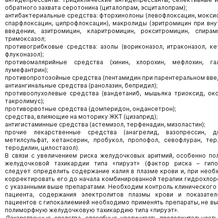
обратного захвата серотонина (циталопрам, эсциталопрам);
антибактериальные средства: фторхинолоны (левофлоксацин, мокси
спарфлоксацин, ципрофлоксацин), макролиды (эритромицин при вн
введении, азитромицин, кларитромицин, рокситромицин, спирам
тримоксазол;
противогрибковые средства: азолы (вориконазол, итраконазол, ке
флуконазол);
противомалярийные средства (хинин, хлорохин, мефлохин, гал
лумефантрин);
противопротозойные средства (пентамидин при парентеральном вве
антиангинальные средства (ранолазин, бепридил);
противоопухолевые средства (вандетаниб, мышьяка триоксид, окс
такролимус);
противорвотные средства (домперидон, ондансетрон);
средства, влияющие на моторику ЖКТ (цизаприд);
антигистаминные средства (астемизол, терфенадин, мизоластин);
прочие лекарственные средства (анагрелид, вазопрессин, д
метилсульфат, кетансерин, пробукол, пропофол, севофлуран, тер
теродилин, цилостазол).
В связи с увеличением риска желудочковых аритмий, особенно п
желудочковой тахикардии типа «пируэт» (фактор риска – гипок
следует определить содержание калия в плазме крови и, при необ
корректировать его до начала комбинированной терапии гидрохло
с указанными выше препаратами. Необходим контроль клинического
пациента, содержания электролитов плазмы крови и показател
пациентов с гипокалиемией необходимо применять препараты, не 
полиморфную желудочковую тахикардию типа «пируэт».
Лекарственные средства, способные увеличивать продолжительность