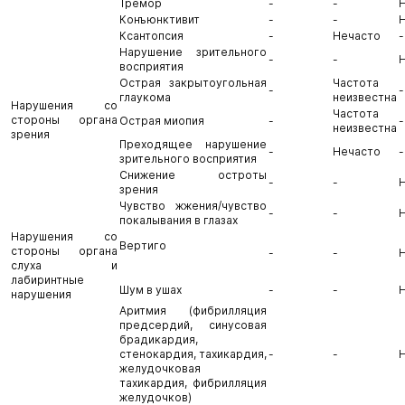
Тремор
-
-
Конъюнктивит
-
-
Ксантопсия
-
Нечасто
-
Нарушение зрительного
-
-
восприятия
Острая закрытоугольная
Частота
-
-
глаукома
неизвестна
Нарушения со
Частота
стороны органа
Острая миопия
-
-
неизвестна
зрения
Преходящее нарушение
-
Нечасто
-
зрительного восприятия
Снижение остроты
-
-
зрения
Чувство жжения/чувство
-
-
покалывания в глазах
Нарушения со
Вертиго
стороны органа
-
-
слуха и
лабиринтные
Шум в ушах
-
-
нарушения
Аритмия (фибрилляция
предсердий, синусовая
брадикардия,
стенокардия, тахикардия,
-
-
желудочковая
тахикардия, фибрилляция
желудочков)