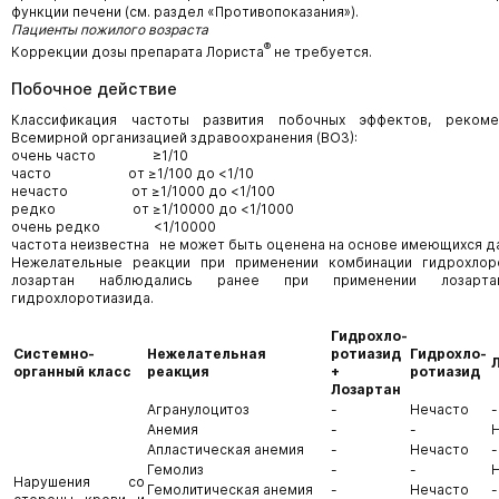
функции печени (см. раздел «Противопоказания»).
Пациенты пожилого возраста
®
Коррекции дозы препарата Лориста
не требуется.
Побочное действие
Классификация частоты развития побочных эффектов, рекоме
Всемирной организацией здравоохранения (ВОЗ):
очень часто ≥1/10
часто от ≥1/100 до <1/10
нечасто от ≥1/1000 до <1/100
редко от ≥1/10000 до <1/1000
очень редко <1/10000
частота неизвестна не может быть оценена на основе имеющихся д
Нежелательные реакции при применении комбинации гидрохлор
лозартан наблюдались ранее при применении лозарта
гидрохлоротиазида.
Гидрохло-
Системно-
Нежелательная
ротиазид
Гидрохло-
органный класс
реакция
+
ротиазид
Лозартан
Агранулоцитоз
-
Нечасто
-
Анемия
-
-
Апластическая анемия
-
Нечасто
-
Гемолиз
-
-
Нарушения со
Гемолитическая анемия
-
Нечасто
-