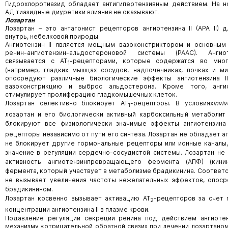
Гидрохлоротиазид обладает антигипертензивным действием. На 
АД тиазидные диуретики влияния не оказывают.
Лозартан
Лозартан – это антагонист рецепторов ангиотензина II (АРА II) 
внутрь, небелковой природы.
Ангиотензин II является мощным вазоконстриктором и основным
ренин-ангиотензин-альдостероновой системы (РААС). Ангио
связывается с АТ
-рецепторами, которые содержатся во мног
1
(например, гладких мышцах сосудов, надпочечниках, почках и м
опосредуют различные биологические эффекты ангиотензина II
вазоконстрикцию и выброс альдостерона. Кроме того, ангио
стимулирует пролиферацию гладкомышечных клеток.
Лозартан селективно блокирует АТ
-рецепторы. В условиях
inviv
1
лозартан и его биологически активный карбоксильный метаболит 
блокируют все физиологически значимые эффекты ангиотензина 
рецепторы независимо от пути его синтеза. Лозартан не обладает а
не блокирует другие гормональные рецепторы или ионные канал
значение в регуляции сердечно-сосудистой системы. Лозартан не
активность ангиотензинпревращающего фермента (АПФ) (кинин
фермента, который участвует в метаболизме брадикинина. Соответс
не вызывает увеличения частоты нежелательных эффектов, опос
брадикинином.
Лозартан косвенно вызывает активацию АТ
-рецепторов за счет
2
концентрации ангиотензина II в плазме крови.
Подавление регуляции секреции ренина под действием ангиотен
механизму «отрицательной обратной связи» при лечении лозартано