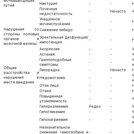
мочевыводящих
Никтурия
-
-
путей
Почечная
-
Нечасто
недостаточность
Учащенное
-
-
мочеиспускание
Нарушения со
Снижение либидо
-
-
стороны половых
Эректильная дисфункция/
органов и
-
-
импотенция
молочной железы
Анорексия
-
-
Астения
-
-
Гриппоподобные
-
-
симптомы
Общие
Лихорадка
-
Нечасто
расстройства и
нарушения в
Недомогание
-
-
месте введения
Отек лица
-
-
Отеки
-
-
Повышенная
-
-
утомляемость
Гиперкалиемия
Редко
-
Гипогликемия
-
-
Гипонатриемия
-
-
Незначительное
снижение гемоглобина и
-
-