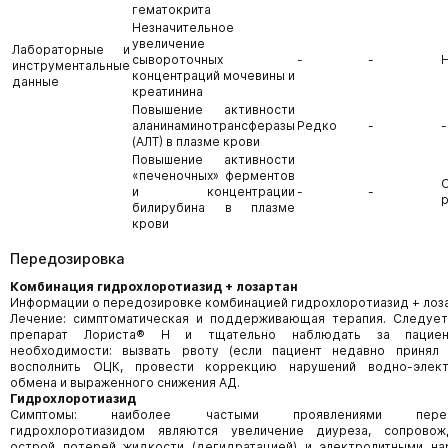
гематокрита
Незначительное
увеличение
Лабораторные и
сывороточных
-
-
инструментальные
концентраций мочевины и
данные
креатинина
Повышение активности
аланинаминотрансферазы
Редко
-
-
(АЛТ) в плазме крови
Повышение активности
«печеночных» ферментов
и концентрации
-
-
билирубина в плазме
крови
Передозировка
Комбинация гидрохлоротиазид + лозартан
Информации о передозировке комбинацией гидрохлоротиазид + лоза
Лечение: симптоматическая и поддерживающая терапия. Следует
препарат Лориста® Н и тщательно наблюдать за пациен
необходимости: вызвать рвоту (если пациент недавно принял п
восполнить ОЦК, провести коррекцию нарушений водно-элект
обмена и выраженного снижения АД.
Гидрохлоротиазид
Симптомы: наиболее частыми проявлениями передо
гидрохлоротиазидом являются увеличение диуреза, сопрово
острой потерей жидкости (дегидратацией) и электролитными на