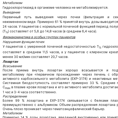
Метаболизм
Гидрохлоротиазид в организме человека не метаболизируется.
Выведение
Первичный путь выведения через почки (фильтрация и се
неизмененном виде. Примерно 61 % принятой внутрь дозы выводится
24 часов. У пациентов с нормальной почечной функцией период пол
(Т
) составляет от 5,6 до 14,8 часов (в среднем 6,4 часа).
½
Фармакокинетика в особых группах пациентов
Нарушения функции почек
У пациентов с умеренной почечной недостаточностью Т
гидрохло
½
составляет в среднем 11,5 часов, а у пациентов с клиренсом креат
менее 30 мл/мин составляет 20,7 часов.
Лозартан
Всасывание
После приема внутрь лозартан хорошо всасывается и под
метаболизму при «первичном прохождении» через печень с обр
активного карбоксильного метаболита (ЕXP-3174) и неактивных ме
Системная биодоступность составляет примерно 33 %. Средние 
С
в плазме крови лозартана и его активного метаболита достига
max
1 час и 3-4 часа соответственно.
Распределение
Более 99 % лозартана и EXP-3174 связывается с белками плаз
преимущественно с альбумином. Объем распределения лозартана р
Очень плохо проникает через гематоэнцефалический барьер.
Метаболизм
Примерно 14 % дозы лозартана, введенной внутривенно или принят