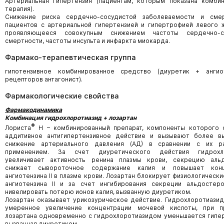
Артериальная гипертензия (пациентам, которым показана комби
терапия).
Снижение риска сердечно-сосудистой заболеваемости и сме
пациентов с артериальной гипертензией и гипертрофией левого 
проявляющееся совокупным снижением частоты сердечно-с
смертности, частоты инсульта и инфаркта миокарда.
Фармако-терапевтическая группа
гипотензивное комбинированное средство (диуретик + ангиот
рецепторов антагонист).
Фармакологические свойства
Фармакодинамика
Комбинация гидрохлоротиазид + лозартан
®
Лориста
Н – комбинированный препарат, компоненты которого 
аддитивное антигипертензивное действие и вызывают более в
снижение артериального давления (АД) в сравнении с их р
применением. За счет диуретического действия гидрохло
увеличивает активность ренина плазмы крови, секрецию альд
снижает сывороточное содержание калия и повышает конц
ангиотензина II в плазме крови. Лозартан блокирует физиологическ
ангиотензина II и за счет ингибирования секреции альдостер
нивелировать потерю ионов калия, вызванную диуретиком.
Лозартан оказывает урикозурическое действие. Гидрохлоротиази
умеренное увеличение концентрации мочевой кислоты, при п
лозартана одновременно с гидрохлоротиазидом уменьшается гипе
вызванная диуретиком.