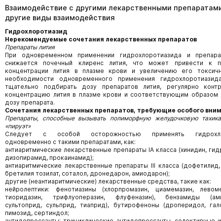
Взаимодействие с другими лекарственными препаратами
другие виды взаимодействия
Гидрохлоротиазид
Нерекомендуемые сочетания лекарственных препаратов
Препараты лития
При одновременном применении гидрохлоротиазида и препара
снижается почечный клиренс лития, что может привести к 
концентрации лития в плазме крови и увеличению его токсичн
необходимости одновременного применения гидрохлоротиазид
тщательно подбирать дозу препаратов лития, регулярно контр
концентрацию лития в плазме крови и соответствующим образом
дозу препарата.
Сочетания лекарственных препаратов, требующие особого вни
Препараты, способные вызывать полиморфную желудочковую тахик
«пируэт»
Следует с особой осторожностью применять гидрохло
одновременно с такими препаратами, как:
антиаритмические лекарственные препараты IA класса (хинидин, гид
дизопирамид, прокаинамид);
антиаритмические лекарственные препараты III класса (дофетилид,
бретилия тозилат, соталол, дронедарон, амиодарон);
другие (неантиаритмические) лекарственные средства, такие как:
нейролептики: фенотиазины (хлорпромазин, циамемазин, левоме
тиоридазин, трифлуоперазин, флуфеназин), бензамиды (ами
сультоприд, сульприд, тиаприд), бутирофеноны (дроперидол, гал
пимозид, сертиндол;
антидепрессанты: трициклические антидепрессанты, селективные 