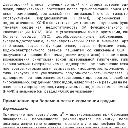
Двусторонний стеноз почечных артерий или стеноз артерии еди
почки, гиперкалиемия, состояния после трансплантации почки (о
опыт применения), аортальный или митральный стеноз, гипертр
обструктивная кардиомиопатия (ГОКМП), хроническая с
недостаточность (ХСН) с сопутствующим тяжелым нарушением функ
тяжелая сердечная недостаточность (IV функционального 
классификации NYHA), ХСН с угрожающими жизни аритмиями, иш
болезнь сердца (ИБС), цереброваскулярные заболевания, 
гиперальдостеронизм, ангионевротический отек в анамнезе, ар
гипотензия, нарушения функции печени, нарушения функции почек,
водно-электролитного баланса, пациентам со сниженным ОЦК (
получающим лечение большими дозами диуретиков) в связи с во
возникновения симптоматической артериальной гипотензии, гип
гипонатриемия, гиперкальциемия, одновременное применение лек
препаратов, которые могут вызывать полиморфную желудочковую 
типа «пируэт» или увеличивать продолжительность интервала Q
одновременное применение лекарственных препаратов, способны
гипокалиемию, сердечных гликозидов, аллергические реакции на пе
анамнезе, гиперпаратиреоз, гиперурикемия, подагра, немеланомны
(НМРК) в анамнезе (см. раздел «Особые указания»).
Применение при беременности и кормлении грудью
Беременность
®
Применение препарата Лориста
Н противопоказано при беременн
планировании беременности рекомендуется пациентку пер
альтернативную гипотензивную терапию с учетом профиля безоп