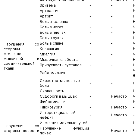
Эритема
-
-
Артралгия
-
-
Артрит
-
-
Боль в коленях
-
-
Боль в ногах
-
-
Боль в плечах
-
-
Боль в руках
-
-
Боль в спине
-
-
Нарушения со
Коксалгия
-
-
стороны
скелетно-
Миалгия
-
-
мышечной и
Мышечная слабость
-
-
соединительной
Припухлость суставов
-
-
ткани
Рабдомиолиз
-
-
Скелетно-мышечные
-
-
боли
Скованность
-
-
Судороги в мышцах
-
Нечасто
Фибромиалгия
-
-
Глюкозурия
-
Нечасто
-
Интерстициальный
-
Нечасто
-
нефрит
Инфекции мочевых путей
-
-
Нарушения со
Нарушение функции
стороны почек и
-
Нечасто
почек