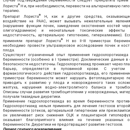
случае подтверждения беременности следует прекратить прием 
®
Лориста
Н и, при необходимости, перевести на альтернативную гип
терапию.
®
Препарат Лориста
Н, как и другие средства, оказывающи
воздействие на РААС, может вызывать нежелательные явлени
(нарушение функции почек, замедление окостенения костей чер
олигогидрамнион) и неонатальные токсические эффекты (
недостаточность, артериальную гипотензию, гиперкалиемию). Е
®
применяли препарат Лориста
Н во II-III триместрах беремен
необходимо провести ультразвуковое исследование почек и кос
плода.
Существует ограниченный опыт применения гидрохлоротиазида
беременности (особенно в I триместре). Доклинические данные в
безопасности недостаточны. Гидрохлоротиазид проникает через пл
барьер, определяется в пуповинной крови. С учетом м
фармакологического действия гидрохлоротиазида, его применение в
триместрах беременности может нарушать фетоплацентарную п
приводить к развитию у плода и новорожденного таких осложн
желтуха, нарушения водно-электролитного баланса и тромбоц
Описаны случаи развития тромбоцитопении у новорожденных, мате
получали тиазидные диуретики.
Применение гидрохлоротиазида во время беременности противо
Гидрохлоротиазид нельзя применять для лечения гестозов второ
беременности (отеков, артериальной гипертензии или преэклампсии
он увеличивает риск снижения ОЦК и плацентарной гипоперфуз
оказывает благоприятного влияния на течение указанных о
беременности. Диуретики не предотвращают развитие гестозов.
Период грудного вскармливания