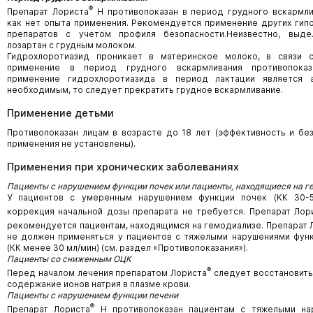
®
Препарат Лориста
Н противопоказан в период грудного вскармли
как нет опыта применения. Рекомендуется применение других гип
препаратов с учетом профиля безопасности.Неизвестно, выде
лозартан с грудным молоком.
Гидрохлоротиазид проникает в материнское молоко, в связи 
применение в период грудного вскармливания противопоказ
применение гидрохлоротиазида в период лактации является 
необходимым, то следует прекратить грудное вскармливание.
Применение детьми
Противопоказан лицам в возрасте до 18 лет (эффективность и бе
применения не установлены).
Применения при хронических заболеваниях
Пациенты с нарушением функции почек или пациенты, находящиеся на г
У пациентов с умеренным нарушением функции почек (КК 30-5
коррекция начальной дозы препарата не требуется. Препарат Лор
рекомендуется пациентам, находящимся на гемодиализе. Препарат 
не должен применяться у пациентов с тяжелыми нарушениями фун
(КК менее 30 мл/мин) (см. раздел «Противопоказания»).
Пациенты со сниженным ОЦК
®
Перед началом лечения препаратом Лориста
следует восстановить
содержание ионов натрия в плазме крови.
Пациенты с нарушением функции печени
®
Препарат Лориста
Н противопоказан пациентам с тяжелыми на