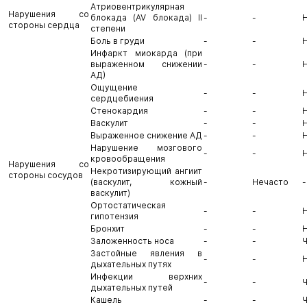
Атриовентрикулярная
Нарушения со
блокада (AV блокада) II
-
-
стороны сердца
степени
Боль в груди
-
-
Инфаркт миокарда (при
выраженном снижении
-
-
АД)
Ощущение
-
-
сердцебиения
Стенокардия
-
-
Васкулит
-
-
Выраженное снижение АД
-
-
Нарушение мозгового
-
-
кровообращения
Нарушения со
Некротизирующий ангиит
стороны сосудов
(васкулит, кожный
-
Нечасто
-
васкулит)
Ортостатическая
-
-
гипотензия
Бронхит
-
-
Заложенность носа
-
-
Застойные явления в
-
-
дыхательных путях
Инфекции верхних
-
-
дыхательных путей
Кашель
-
-