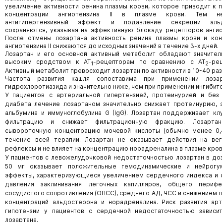
увеличение активности ренина плазмы крови, которое приводит к
концентрации ангиотензина II в плазме крови. Тем н
антигипертензивный эффект и подавление секреции альд
сохраняются, указывая на эффективную блокаду рецепторов ангиот
После отмены лозартана активность ренина плазмы крови и кон
ангиотензина II снижаются до исходных значений в течение 3-х дней.
Лозартан и его основной активный метаболит обладают значите
высоким сродством к АТ
-рецепторам по сравнению с АТ
-ре
1
2
Активный метаболит превосходит лозартан по активности в 10-40 раз
Частота развития кашля сопоставима при применении лоза
гидрохлоротиазида и значительно ниже, чем при применении ингибит
У пациентов с артериальной гипертензией, протеинурией и без
диабета лечение лозартаном значительно снижает протеинурию,
альбумина и иммуноглобулина G (IgG). Лозартан поддерживает к
фильтрацию и снижает фильтрационную фракцию. Лозартан
сывороточную концентрацию мочевой кислоты (обычно менее 0,4
течение всей терапии. Лозартан не оказывает действия на вег
рефлексы и не влияет на концентрацию норадреналина в плазме кров
У пациентов с левожелудочковой недостаточностью лозартан в доз
50 мг оказывает положительные гемодинамические и нейрогу
эффекты, характеризующиеся увеличением сердечного индекса и
давления заклинивания легочных капилляров, общего перифе
сосудистого сопротивления (ОПСС), среднего АД, ЧСС и снижением 
концентраций альдостерона и норадреналина. Риск развития ар
гипотензии у пациентов с сердечной недостаточностью зависи
лозартана.