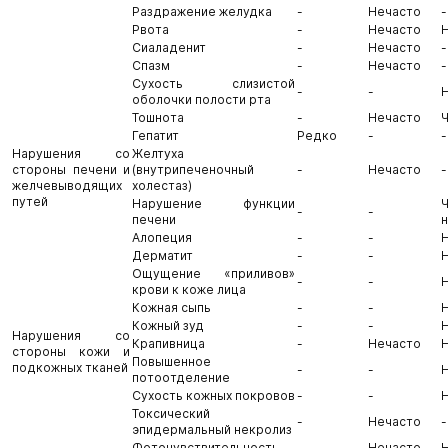
Раздражение желудка
-
Нечасто
-
Рвота
-
Нечасто
Сиаладенит
-
Нечасто
-
Спазм
-
Нечасто
-
Сухость слизистой
-
-
оболочки полости рта
Тошнота
-
Нечасто
Гепатит
Редко
-
-
Нарушения со
Желтуха
стороны печени и
(внутрипеченочный
-
Нечасто
-
желчевыводящих
холестаз)
путей
Нарушение функции
-
-
печени
Алопеция
-
-
Дерматит
-
-
Ощущение «приливов»
-
-
крови к коже лица
Кожная сыпь
-
-
Кожный зуд
-
-
Нарушения со
Крапивница
-
Нечасто
стороны кожи и
Повышенное
подкожных тканей
-
-
потоотделение
Сухость кожных покровов
-
-
Токсический
-
Нечасто
-
эпидермальный некролиз
Фоточувствительность
-
Нечасто