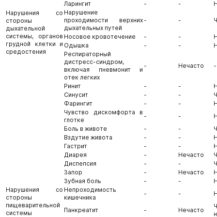
Ларингит
-
-
Нарушение
Нарушения со
проходимости верхних
-
-
стороны
дыхательных путей
дыхательной
системы, органов
Носовое кровотечение
-
-
грудной клетки и
Одышка
-
-
средостения
Респираторный
дистресс-синдром,
-
Нечасто
-
включая пневмонит и
отек легких
Ринит
-
-
Синусит
-
-
Фарингит
-
-
Чувство дискомфорта в
-
-
глотке
Боль в животе
-
-
Вздутие живота
-
-
Гастрит
-
-
Диарея
-
Нечасто
Диспепсия
-
-
Запор
-
Нечасто
Зубная боль
-
-
Нарушения со
Непроходимость
-
-
стороны
кишечника
пищеварительной
Панкреатит
-
Нечасто
системы