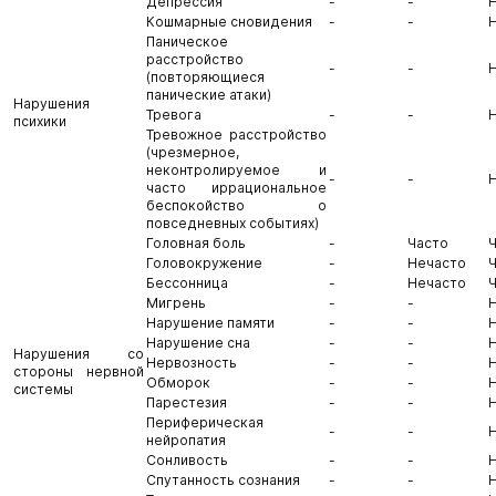
Депрессия
-
-
Кошмарные сновидения
-
-
Паническое
расстройство
-
-
(повторяющиеся
панические атаки)
Нарушения
Тревога
-
-
психики
Тревожное расстройство
(чрезмерное,
неконтролируемое и
-
-
часто иррациональное
беспокойство о
повседневных событиях)
Головная боль
-
Часто
Головокружение
-
Нечасто
Бессонница
-
Нечасто
Мигрень
-
-
Нарушение памяти
-
-
Нарушение сна
-
-
Нарушения со
Нервозность
-
-
стороны нервной
Обморок
-
-
системы
Парестезия
-
-
Периферическая
-
-
нейропатия
Сонливость
-
-
Спутанность сознания
-
-