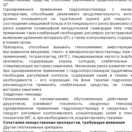
QT
Одновременное применение гидрохлоротиазида с лекарс
препаратами, способными увеличивать продолжительность инте
должно основываться на тщательной оценке для каждого 
соотношения ожидаемой пользы и потенциального риска (возможно 
риска развития полиморфной желудочковой тахикардии типа «пир
применении таких комбинаций необходимо регулярно регистрироват
выявления удлинения интервала QT), а также контролировать содерж
в плазме крови.
Препараты, способные вызывать гипокалиемию: амфотериц
внутривенном введении), глюко- и минералокортикостероиды (при
применении), тетракозактид (АКТГ), глицирризиновая кислота (карб
препараты, содержащие корень солодки), слабительные с
стимулирующие моторику кишечника. Увеличение риска развития ги
при одновременном применении с гидрохлоротиазидом (аддитивны
Необходим регулярный контроль содержания калия в плазме к
необходимости – его коррекция. На фоне терапии гидрохлор
рекомендуется применять слабительные средства, не стим
моторику кишечника.
Сердечные гликозиды
Гипокалиемия и гипомагниемия, обусловленные действием 
диуретиков, усиливают токсичность сердечных гликози
одновременном применении гидрохлоротиазида и сердечных г
следует регулярно контролировать концентрацию калия в плаз
показатели ЭКГ, и, при необходимости, корректировать терапию.
Сочетания лекарственных препаратов, требующие внимания
Другие гипотензивные препараты
Потенцирование антигипертензивного действия гидрохлор