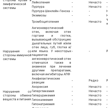
стороны крови и
Лейкопения
-
Нечасто
-
лимфатической
Пурпура
-
Нечасто
-
системы
Пурпура Шенлейн-Геноха
-
-
Экхимозы
-
-
Тромбоцитопения
-
Нечасто
Ангионевротический
отек, включая отек
гортани и глотки,
вызывающий обструкцию
дыхательных путей и/или
отек лица, губ, глотки и/
или языка. У некоторых
-
-
Нарушения со
пациентов
стороны иммунной
ангионевротический отек
системы
отмечался также в
анамнезе при лечении
другими препаратами,
включая ингибиторы АПФ
Анафилактические
-
Редко
реакции
Анорексия
-
Нечасто
-
Гипергликемия
-
Нечасто
-
Нарушения со
стороны обмена
Гиперурикемия
-
Нечасто
-
веществ и питания
Гипокалиемия
-
Нечасто
-
Гипонатриемия
-
Нечасто
-