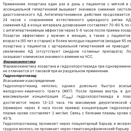
Применение лозартана один раз в день у пациентов с мягкой и
эссенциальной гипертензией вызывает значимое снижение систол
диастолического АД. Антигипертензивное действие продолжается
24 часов с сохранением естественного циркадного ритма АД
снижения АД в конце интервала дозирования составляет 70-80 % по
с антигипертензивным эффектом через 5-6 часов после приема лозар
Лозартан эффективен у мужчин и женщин, а также у пациентов
возраста (65 лет и старше) и более молодых пациентов (младше 65 ле
лозартана у пациентов с артериальной гипертензией не приводит
увеличению АД (отсутствует синдром «отмены» препарата). Ло
оказывает клинически значимого влияния на ЧСС.
Фармакокинетика
Фармакокинетика лозартана и гидрохлоротиазида при одновремен
не отличается от таковой при их раздельном применении.
Гидрохлоротиазид
Всасывание и распределение
Гидрохлоротиазид неполно, однако довольно быстро всасы
желудочно-кишечного тракта (ЖКТ). После приема внутрь в до
максимальная концентрация (С
) гидрохлоротиазида в пла
max
достигается через 1,5-2,5 часа. На максимуме диуретической 
(примерно через 4 часа после приема) концентрация гидрохлор
плазме крови составляет 2 мкг/мл. Связь с белками плазмы крови 
40 %.
Гидрохлоротиазид проникает через плацентарный барьер и экскре
грудное молоко, не проникает через гематоэнцефалический барьер.