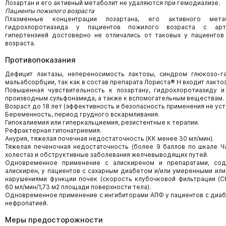
Лозартан и его активный метаболит не удаляются при гемодиализе
.
Пациенты пожилого возраста
Плазменные концентрации лозартана, его активного мета
гидрохлоротиазида у пациентов пожилого возраста с арт
гипертензией достоверно не отличались от таковых у пациенто
возраста.
Противопоказания
Дефицит лактазы, непереносимость лактозы, синдром глюкозо-г
мальабсорбции, так как в состав препарата Лориста® Н входит лактоз
Повышенная чувствительность к лозартану, гидрохлоротиазиду 
производным сульфонамида, а также к вспомогательным веществам.
Возраст до 18 лет (эффективность и безопасность применения не уст
Беременность, период грудного вскармливания.
Гипокалиемия или гиперкальциемия, резистентные к терапии.
Рефрактерная гипонатриемия.
Анурия, тяжелая почечная недостаточность (КК менее 30 мл/мин).
Тяжелая печеночная недостаточность (более 9 баллов по шкале Ч
холестаз и обструктивные заболевания желчевыводящих путей.
Одновременное применение с алискиреном и препаратами, со
алискирен, у пациентов с сахарным диабетом и/или умеренными ил
нарушениями функции почек (скорость клубочковой фильтрации (
60 мл/мин/1,73 м2 площади поверхности тела).
Одновременное применение с ингибиторами АПФ у пациентов с диа
нефропатией.
Меры предосторожности