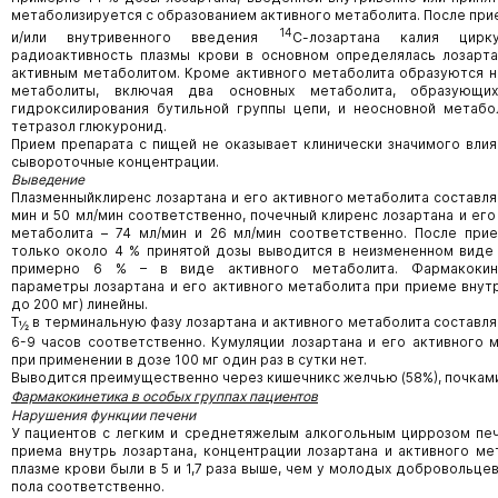
метаболизируется с образованием активного метаболита. После при
14
и/или внутривенного введения
С-лозартана калия цирк
радиоактивность плазмы крови в основном определялась лозарт
активным метаболитом. Кроме активного метаболита образуются 
метаболиты, включая два основных метаболита, образующи
гидроксилирования бутильной группы цепи, и неосновной метабо
тетразол глюкуронид.
Прием препарата с пищей не оказывает клинически значимого влия
сывороточные концентрации.
Выведение
Плазменныйклиренс лозартана и его активного метаболита составля
мин и 50 мл/мин соответственно, почечный клиренс лозартана и его
метаболита – 74 мл/мин и 26 мл/мин соответственно. После при
только около 4 % принятой дозы выводится в неизмененном виде
примерно 6 % – в виде активного метаболита. Фармакокин
параметры лозартана и его активного метаболита при приеме внутр
до 200 мг) линейны.
Т
в терминальную фазу лозартана и активного метаболита составляе
½
6-9 часов соответственно. Кумуляции лозартана и его активного 
при применении в дозе 100 мг один раз в сутки нет.
Выводится преимущественно через кишечникc желчью (58%), почками
Фармакокинетика в особых группах пациентов
Нарушения функции печени
У пациентов с легким и среднетяжелым алкогольным циррозом пе
приема внутрь лозартана, концентрации лозартана и активного ме
плазме крови были в 5 и 1,7 раза выше, чем у молодых добровольце
пола соответственно.