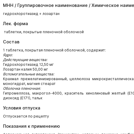
МНН / Группировочное наименование / Химическое наим
гидрохлоротиазид + лозартан
Лек. форма
таблетки, покрытые пленочной оболочкой
Состав
1 таблетка, покрытая пленочной оболочкой, содержит:
Ядро:
Действующие вещества:
Гидрохлоротиазид 12,50 мг
Лозартан калия 50,00 мг
Вспомогательные вещества:
Крахмал прежелатинизированный, целлюлоза микрокристаллическа
моногидрат, магния стеарат
Оболочка пленочная:
Гипромеллоза, макрогол-4000, краситель хинолиновый желтый (Е10
диоксид (Е171), тальк
Условия отпуска
Отпускается по рецепту
Показания к применению