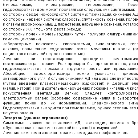
(гипокалиемия, гипонатриемия, гипохлоремия). Перед
гидрохлоротиазидом может проявляться следующими симптомами:
со стороны сердечно-сосудистой системы: тахикардия, снижение АД,
со стороны нервной системы: слабость, спутанность сознания, голо
и спазмы икроножных мышц, парестезия, нарушение сознания, усталос
со стороны ЖКТ: тошнота, рвота, жажда;
со стороны почек и мочевыводящих путей: полиурия, олигурия или ану
гемоконцентрации).
лабораторные показатели: гипокалиемия, гипонатриемия, гипо
алкалоз, повышенное содержание азота мочевины в крови (о
пациентов с почечной недостаточностью).
Лечение: при передозировке проводится симптомати
поддерживающая терапия. Если препарат был принят недавно, для
гидрохлоротиазида показаны индукция рвоты или промывание
Абсорбцию гидрохлоротиазида можно уменьшить приемо
активированного угля. В случае снижения АД или шока следует восп
(путем введения плазмозамещающих жидкостей) и дефицит эле
(калий, натрий). При дыхательных нарушениях показана ингаляция кис
искусственная вентиляция легких. Следует контролирова
электролитный баланс (особенно содержание калия в сыворотке
функцию почек до их нормализации. Специфического анти
Гидрохлоротиазид выводится при гемодиализе, однако степень его
не установлена.
Лозартан (данные ограничены)
Симптомы: выраженное снижение АД, тахикардия, возможна бра
обусловленная парасимпатической (вагусной) стимуляцией.
Лечение: симптоматическая терапия, гемодиализ неэффективен.