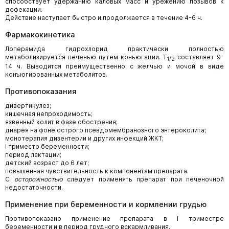
способствует удержанию каловых масс и урежению позывов к
дефекации.
Действие наступает быстро и продолжается в течение 4-6 ч.
Фармакокинетика
Лоперамида гидрохлорид практически полностью
метаболизируется печенью путем конъюгации. T
составляет 9-
1/2
14 ч. Выводится преимущественно с желчью и мочой в виде
конъюгированных метаболитов.
Противопоказания
дивертикулез;
кишечная непроходимость;
язвенный колит в фазе обострения;
диарея на фоне острого псевдомембранозного энтероколита;
монотерапия дизентерии и других инфекций ЖКТ;
I триместр беременности;
период лактации;
детский возраст до 6 лет;
повышенная чувствительность к компонентам препарата.
С
осторожностью
следует применять препарат при печеночной
недостаточности.
Применение при беременности и кормлении грудью
Противопоказано применение препарата в I триместре
беременности и в период грудного вскармливания.