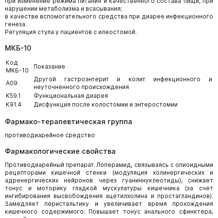
при изменение режима питания и качественного состава пищи, при
нарушении метаболизма и всасывания;
в качестве вспомогательного средства при диарее инфекционного
генеза.
Регуляция стула у пациентов с илеостомой.
МКБ-10
Код
Показание
МКБ-10
Другой гастроэнтерит и колит инфекционного и
A09
неуточненного происхождения
K59.1
Функциональная диарея
K91.4
Дисфункция после колостомии и энтеростомии
Фармако-терапевтическая группа
противодиарейное средство
Фармакологические свойства
Противодиарейный препарат. Лоперамид, связываясь с опиоидными
рецепторами кишечной стенки (модуляция холинергических и
адренергических нейронов через гуаниннуклеотиды), снижает
тонус и моторику гладкой мускулатуры кишечника (за счет
ингибирования высвобождения ацетилхолина и простагландинов).
Замедляет перистальтику и увеличивает время прохождения
кишечного содержимого. Повышает тонус анального сфинктера,