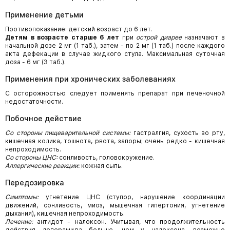
Применение детьми
Противопоказание: детский возраст до 6 лет.
Детям в возрасте старше 6 лет
при
острой диарее
назначают в
начальной дозе 2 мг (1 таб.), затем - по 2 мг (1 таб.) после каждого
акта дефекации в случае жидкого стула. Максимальная суточная
доза - 6 мг (3 таб.).
Применения при хронических заболеваниях
С осторожностью следует применять препарат при печеночной
недостаточности.
Побочное действие
Со стороны пищеварительной системы:
гастралгия, сухость во рту,
кишечная колика, тошнота, рвота, запоры; очень редко - кишечная
непроходимость.
Со стороны ЦНС:
сонливость, головокружение.
Аллергические реакции:
кожная сыпь.
Передозировка
Симптомы:
угнетение ЦНС (ступор, нарушение координации
движений, сонливость, миоз, мышечная гипертония, угнетение
дыхания), кишечная непроходимость.
Лечение:
антидот - налоксон. Учитывая, что продолжительность
действия лоперамида больше, чем у налоксона, возможно