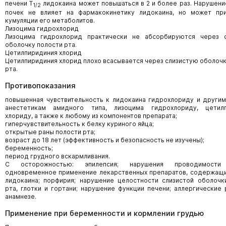
печени Т
лидокаина может повышаться в 2 и более раз. Нарушени
1/2
почек не влияет на фармакокинетику лидокаина, но может пр
кумуляции его метаболитов.
Лизоцима гидрохлорид
Лизоцима гидрохлорид практически не абсорбируются через 
оболочку полости рта.
Цетилпиридиния хлорид
Цетилпиридиния хлорид плохо всасывается через слизистую оболочк
рта.
Противопоказания
повышенная чувствительность к лидокаина гидрохлориду и други
анестетикам амидного типа, лизоцима гидрохлориду, цетилп
хлориду, а также к любому из компонентов препарата;
гиперчувствительность к белку куриного яйца;
открытые раны полости рта;
возраст до 18 лет (эффективность и безопасность не изучены);
беременность;
период грудного вскармливания.
С осторожностью: эпилепсия; нарушения проводимости
одновременное применение лекарственных препаратов, содержащи
лидокаина; порфирия; нарушение целостности слизистой оболочк
рта, глотки и гортани; нарушение функции печени; аллергические 
анамнезе.
Применение при беременности и кормлении грудью