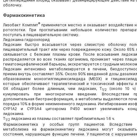
Цетилпиридиния хлорид оказывает дезинфицирующее действие на 
оболочку.
Фармакокинетика
®
Лизобакт Комплит
применяется местно и оказывает воздействие н
ротоглотки. При проглатывании небольшое количество препар
поступать в пищеварительную систему.
Лидокаина гидрохлорид
Лидокаин быстро всасывается через слизистую оболочку пол
пищеварительный тракт или через поврежденную кожу. Около 65% 
связывается с белками плазмы крови. После всасывания лидока
распределяется во всех тканях организма, проникает через плаце
гематоэнцефалический барьеры, экскретируется с грудным молоком
Лидокаин интенсивно метаболизируется в печени, биодоступно
приема внутрь составляет 35%. Около 90% введенной дозы дезалкил
образованием моноэтилглицинксилидида (MEGX) и глицинксилид
которые обеспечивают терапевтический и токсический эффекты л
GX обладает более длинным, чем лидокаин, Т
(около 10 ч)
1/2
кумулировать при многократном введении. Впоследствии пр
дополнительная биотрансформация, а метаболиты выделяются почкам
порядка 10% в форме неизмененного лидокаина. Ингибирование изо
CYP1A2 и CYP3A4 цитохрома Р450 может увеличивать конц
лидокаина.
Т
лидокаина из плазмы составляет приблизительно 1.6 ч.
1/2
Фармакокинетика у особых групп пациентов. Вследствие 
метаболизма на фармакокинетику лидокаина могут оказывать
состояния, нарушающие функцию печени. У пациентов с нарушение