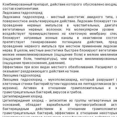
Комбинированный препарат, действие которого обусловлено входящ
состав компонентами.
Лидокаина гидрохлорид
Лидокаина гидрохлорид - местный анестетик амидного типа, 
поверхностное анальгезирующее действие. Лидокаин блокирует ге
проведение нервных импульсов в чувствительных, двигат
вегетативных нервных волокнах. На молекулярном уровне 
воздействует преимущественно на клеточную мембрану: спец
блокирует натриевые ионные каналы в неактивном состоя
препятствует генерированию потенциала действия, пред
проведение нервного импульса при местном применении лидокаи
нерва. В целом, местные анестетики быстрее блокируют вегетативн
мелкие немиелинизированные (ощущение боли) и мелкие миелиниз
(ощущение боли, температуры), чем крупные миелинизированны
(ощущение прикосновения, давления).
Эффективен при всех видах местного обезболивания. Расширяет с
оказывает раздражающего действия на ткани.
Лизоцима гидрохлорид
Лизоцима гидрохлорид - мукополисахарид, который разрушает (
клеточные стенки бактерий путем гидролиза ее пептидогликанов (в 
муреина). Активен в отношении грамположительных и н
грамотрицательных бактерий, вирусов и грибов.
Цетилпиридиния хлорид
Цетилпиридиния хлорид - антисептик из группы четвертичных а
оснований, обладает вариабельной противогрибковой акти
бактерицидным действием в отношении грамположите
грамотрицательных бактерий, эффективен в отношении некоторых