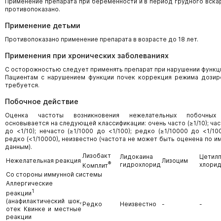
Применение препарата при беременности и в период грудного вска
противопоказано.
Применение детьми
Противопоказано применение препарата в возрасте до 18 лет.
Применения при хронических заболеваниях
С осторожностью следует применять препарат при нарушении функци
Пациентам с нарушением функции почек коррекция режима дозир
требуется.
Побочное действие
Оценка частоты возникновения нежелательных побочных
основывается на следующей классификации: очень часто (≥1/10); час
до <1/10); нечасто (≥1/1000 до <1/100); редко (≥1/10000 до <1/10
редко (<1/10000), неизвестно (частота не может быть оценена по 
данным).
Лизобакт
Лидокаина
Цетил
Нежелательная реакция
Лизоцим
®
гидрохлорид
хлори
Комплит
Со стороны иммунной системы
Аллергические
1
реакции
(анафилактический шок,
Редко
Неизвестно
-
-
отек Квинке и местные
реакции