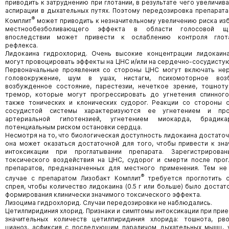
приводить к затруднению при глотании, в результате чего увеличив
аспирации в дыхательных путях. Поэтому передозировка препарата
®
Комплит
может приводить к незначительному увеличению риска из
местнообезболивающего эффекта в области голосовой щ
впоследствии может привести к ослаблению контроля глота
рефлекса.
Лидокаина гидрохлорид. Очень высокие концентрации лидокаин
могут провоцировать эффекты на ЦНС и/или на сердечно-сосудистую
Первоначальные проявления со стороны ЦНС могут включать нер
головокружение, шум в ушах, нистагм, психомоторное возб
возбужденное состояние, парестезии, нечеткое зрение, тошноту
тремор, которые могут прогрессировать до угнетения спинного
также тонических и клонических судорог. Реакции со стороны 
сосудистой системы характеризуются ее угнетением и про
артериальной гипотензией, угнетением миокарда, брадик
потенциальным риском остановки сердца.
Несмотря на то, что биологическая доступность лидокаина достаточ
она может оказаться достаточной для того, чтобы привести к зна
интоксикации при проглатывании препарата. Зарегистрирова
токсического воздействия на ЦНС, судорог и смерти после прог
препаратов, предназначенных для местного применения. Тем не
®
случае с препаратом Лизобакт Комплит
требуется проглотить 
спрея, чтобы количество лидокаина (0.5 г или больше) было доста
формирования клинически значимого токсического эффекта.
Лизоцима гидрохлорид. Случаи передозировки не наблюдались.
Цетилпиридиния хлорид. Признаки и симптомы интоксикации при при
значительных количеств цетилпиридиния хлорида: тошнота, рво
цианоз, асфиксия с последующим параличом дыхательных мышц, 