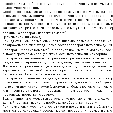
®
Лизобакт Комплит
не следует применять пациентам с наличием в
аллергических реакций.
Сообщалось о случаях аллергических реакций (гиперчувствительност
с применением лизоцима. Поэтому пациент должен прекратить п
препарата и обратиться к врачу в случаях возникновения сыпи,
покраснения кожи, отека лица, губ, языка или горла, органов дых
затруднении при глотании, поскольку это могут быть признаки алл
®
реакции на препарат Лизобакт Комплит
.
Цетилпиридиния хлорид
При длительном применении потенциально возможно появление
раздражения за счет входящего в состав препарата цетилпиридиния 
®
Препарат Лизобакт Комплит
не следует принимать с молоком, поск
снижает противомикробную активность цетилпиридиния хлорида.
Препарат не рекомендуется применять при наличии открытых ран 
рта, т.к. цетилпиридиния гидрохлорид замедляет заживление ран.
Длительное применение цетилпиридиния гидрохлорида может п
нарушению нормальной микрофлоры полости рта с риском 
бактериальной или грибковой инфекции.
Препарат не предназначен для длительного, многократного и неп
применения. Если симптомы сохраняются дольше 5 дней и/или
появления других симптомов (выраженная боль в ротоглотке, тошнот
или сопутствующего повышения температуры тела, не
проконсультироваться с врачом.
Если у пациента отмечается затруднение при глотании, не следует
данный препарат; пациенту необходимо обратиться к врачу.
При применении местных анестетиков в полости рта и в области р
местноанестезирующий эффект может привести к нарушению глот