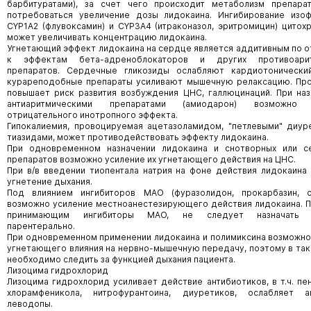
барбитуратами), за счет чего происходит метаболизм препара
потребоваться увеличение дозы лидокаина. Ингибирование изо
CYP1A2 (флувоксамин) и CYP3A4 (итраконазол, эритромицин) цитох
может увеличивать концентрацию лидокаина.
Угнетающий эффект лидокаина на сердце является аддитивным по 
к эффектам бета-адреноблокаторов и других противоарит
препаратов. Сердечные гликозиды ослабляют кардиотонически
курареподобные препараты усиливают мышечную релаксацию. Пр
повышает риск развития возбуждения ЦНС, галлюцинаций. При наз
антиаритмическими препаратами (амиодарон) возможно 
отрицательного инотропного эффекта.
Гипокалиемия, провоцируемая ацетазоламидом, "петлевыми" диур
тиазидами, может противодействовать эффекту лидокаина.
При одновременном назначении лидокаина и снотворных или с
препаратов возможно усиление их угнетающего действия на ЦНС.
При в/в введении тиопентала натрия на фоне действия лидокаина
угнетение дыхания.
Под влиянием ингибиторов МАО (фуразолидон, прокарбазин, с
возможно усиление местноанестезирующего действия лидокаина. П
принимающим ингибиторы МАО, не следует назначать 
парентерально.
При одновременном применении лидокаина и полимиксина возможно
угнетающего влияния на нервно-мышечную передачу, поэтому в так
необходимо следить за функцией дыхания пациента.
Лизоцима гидрохлорид
Лизоцима гидрохлорид усиливает действие антибиотиков, в т.ч. пе
хлорамфеникола, нитрофурантоина, диуретиков, ослабляет а
леводопы.