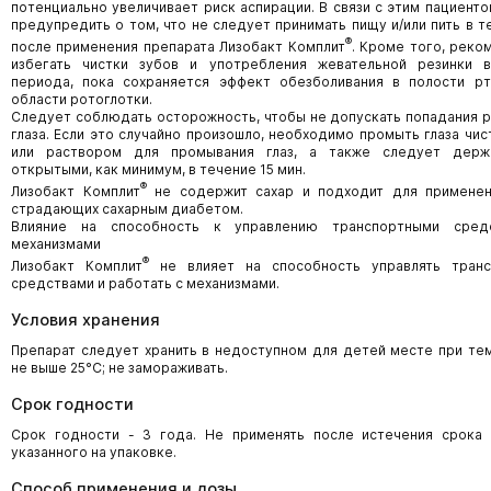
потенциально увеличивает риск аспирации. В связи с этим пациент
предупредить о том, что не следует принимать пищу и/или пить в т
®
после применения препарата Лизобакт Комплит
. Кроме того, реко
избегать чистки зубов и употребления жевательной резинки 
периода, пока сохраняется эффект обезболивания в полости рт
области ротоглотки.
Следует соблюдать осторожность, чтобы не допускать попадания р
глаза. Если это случайно произошло, необходимо промыть глаза чи
или раствором для промывания глаз, а также следует держа
открытыми, как минимум, в течение 15 мин.
®
Лизобакт Комплит
не содержит сахар и подходит для применен
страдающих сахарным диабетом.
Влияние на способность к управлению транспортными сред
механизмами
®
Лизобакт Комплит
не влияет на способность управлять транс
средствами и работать с механизмами.
Условия хранения
Препарат следует хранить в недоступном для детей месте при те
не выше 25°С; не замораживать.
Срок годности
Срок годности - 3 года. Не применять после истечения срока 
указанного на упаковке.
Способ применения и дозы