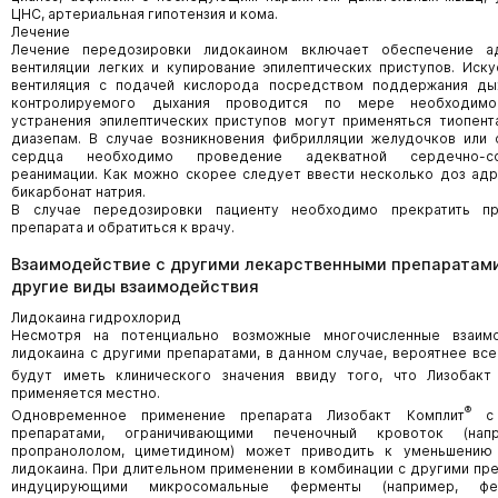
ЦНС, артериальная гипотензия и кома.
Лечение
Лечение передозировки лидокаином включает обеспечение ад
вентиляции легких и купирование эпилептических приступов. Иску
вентиляция с подачей кислорода посредством поддержания ды
контролируемого дыхания проводится по мере необходимо
устранения эпилептических приступов могут применяться тиопента
диазепам. В случае возникновения фибрилляции желудочков или 
сердца необходимо проведение адекватной сердечно-со
реанимации. Как можно скорее следует ввести несколько доз адр
бикарбонат натрия.
В случае передозировки пациенту необходимо прекратить пр
препарата и обратиться к врачу.
Взаимодействие с другими лекарственными препаратами
другие виды взаимодействия
Лидокаина гидрохлорид
Несмотря на потенциально возможные многочисленные взаимо
лидокаина с другими препаратами, в данном случае, вероятнее все
будут иметь клинического значения ввиду того, что Лизобакт
применяется местно.
®
Одновременное применение препарата Лизобакт Комплит
с 
препаратами, ограничивающими печеночный кровоток (нап
пропранололом, циметидином) может приводить к уменьшению
лидокаина. При длительном применении в комбинации с другими пре
индуцирующими микросомальные ферменты (например, фен