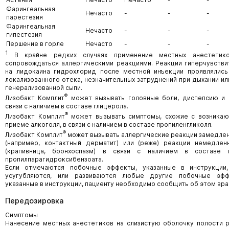
Фарингеальная
Нечасто
-
-
-
парестезия
Фарингеальная
Нечасто
-
-
-
гипестезия
Першение в горле
Нечасто
-
-
-
1
В крайне редких случаях применение местных анестетик
сопровождаться аллергическими реакциями. Реакции гиперчувстви
на лидокаина гидрохлорид после местной инъекции проявлялис
локализованного отека, незначительных затруднений при дыхании и
генерализованной сыпи.
®
Лизобакт Комплит
может вызывать головные боли, диспепсию и
связи с наличием в составе глицерола.
®
Лизобакт Комплит
может вызывать симптомы, схожие с возника
приеме алкоголя, в связи с наличием в составе пропиленгликоля.
®
Лизобакт Комплит
может вызывать аллергические реакции замедлен
(например, контактный дерматит) или (реже) реакции немедлен
(крапивница, бронхоспазм) в связи с наличием в составе 
пропилпарагидроксибензоата.
Если отмечаются побочные эффекты, указанные в инструкции
усугубляются, или развиваются любые другие побочные эфф
указанные в инструкции, пациенту необходимо сообщить об этом вра
Передозировка
Симптомы
Нанесение местных анестетиков на слизистую оболочку полости 