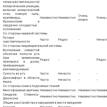
гиперчувствительности)
Аллергические реакции,
включая аллергический
отек, кожную сыпь,
Очень
крапивницу,
Неизвестно
Неизвестно
Очень
редко
бронхоспазм и
сердечно-сосудистые
осложнения
Со стороны нервной системы
Потеря
Часто
Редко
-
Нечас
чувствительности
Со стороны пищеварительной системы
Воспаление слизистой
оболочки полости рта
(при применении
Редко
-
-
Редко
препарата в дозах,
превышающих
рекомендуемые)
Сухость во рту
Часто
Нечасто
-
-
Дискомфорт в области
Часто
Нечасто
-
-
языка
Со стороны кожи и подкожных тканей
Многоформная эритема
Неизвестно
Неизвестно
Неизвестно
Неизв
Синдром Стивенса-
Неизвестно
Неизвестно
Неизвестно
Неизв
Джонсона
Общие расстройства и нарушения в месте введения
Астения
Нечасто
Нечасто
-
-