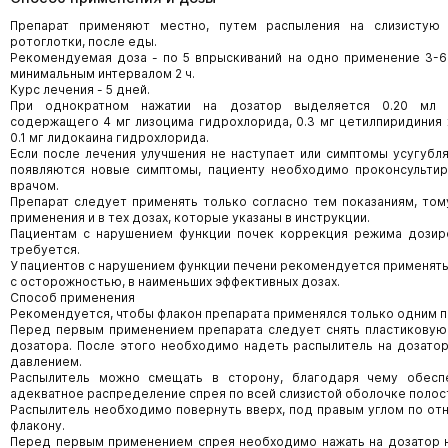
Препарат применяют местно, путем распыления на слизистую
ротоглотки, после еды.
Рекомендуемая доза - по 5 впрыскиваний на одно применение 3-6 
минимальным интервалом 2 ч.
Курс лечения - 5 дней.
При однократном нажатии на дозатор выделяется 0.20 мл р
содержащего 4 мг лизоцима гидрохлорида, 0.3 мг цетилпиридиния 
0.1 мг лидокаина гидрохлорида.
Если после лечения улучшения не наступает или симптомы усугубля
появляются новые симптомы, пациенту необходимо проконсультир
врачом.
Препарат следует применять только согласно тем показаниям, том
применения и в тех дозах, которые указаны в инструкции.
Пациентам с нарушением функции почек коррекция режима дозир
требуется.
У пациентов с нарушением функции печени рекомендуется применять
с осторожностью, в наименьших эффективных дозах.
Способ применения
Рекомендуется, чтобы флакон препарата применялся только одним п
Перед первым применением препарата следует снять пластиковую
дозатора. После этого необходимо надеть распылитель на дозатор
давлением.
Распылитель можно смещать в сторону, благодаря чему обесп
адекватное распределение спрея по всей слизистой оболочке полост
Распылитель необходимо повернуть вверх, под правым углом по от
флакону.
Перед первым применением спрея необходимо нажать на дозатор 