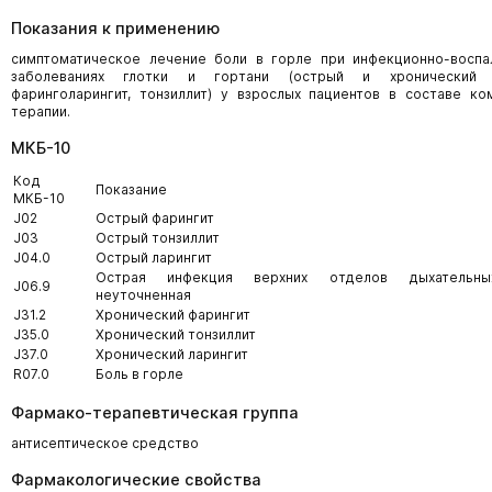
Показания к применению
симптоматическое лечение боли в горле при инфекционно-воспа
заболеваниях глотки и гортани (острый и хронический ф
фаринголарингит, тонзиллит) у взрослых пациентов в составе ко
терапии.
МКБ-10
Код
Показание
МКБ-10
J02
Острый фарингит
J03
Острый тонзиллит
J04.0
Острый ларингит
Острая инфекция верхних отделов дыхательны
J06.9
неуточненная
J31.2
Хронический фарингит
J35.0
Хронический тонзиллит
J37.0
Хронический ларингит
R07.0
Боль в горле
Фармако-терапевтическая группа
антисептическое средство
Фармакологические свойства