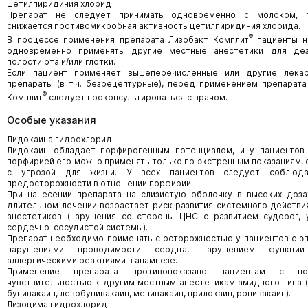
Цетилпиридиния хлорид
Препарат не следует принимать одновременно с молоком, п
снижается противомикробная активность цетилпиридиния хлорида.
®
В процессе применения препарата Лизобакт Комплит
пациенты н
одновременно применять другие местные анестетики для дез
полости рта и/или глотки.
Если пациент применяет вышеперечисленные или другие лека
препараты (в т.ч. безрецептурные), перед применением препарата
®
Комплит
следует проконсультироваться с врачом.
Особые указания
Лидокаина гидрохлорид
Лидокаин обладает порфирогенным потенциалом, и у пациентов
порфирией его можно применять только по экстренным показаниям, 
с угрозой для жизни. У всех пациентов следует соблюд
предосторожности в отношении порфирии.
При нанесении препарата на слизистую оболочку в высоких доза
длительном лечении возрастает риск развития системного действи
анестетиков (нарушения со стороны ЦНС с развитием судорог, 
сердечно-сосудистой системы).
Препарат необходимо применять с осторожностью у пациентов с эп
нарушениями проводимости сердца, нарушением функции
аллергическими реакциями в анамнезе.
Применение препарата противопоказано пациентам с по
чувствительностью к другим местным анестетикам амидного типа (
бупивакаин, левобупивакаин, мепивакаин, прилокаин, ропивакаин).
Лизоцима гидрохлорид