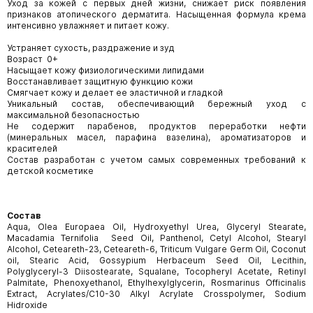
Уход за кожей с первых дней жизни, снижает риск появления
признаков атопического дерматита. Насыщенная формула крема
интенсивно увлажняет и питает кожу.
Устраняет сухость, раздражение и зуд
Возраст 0+
Насыщает кожу физиологическими липидами
Восстанавливает защитную функцию кожи
Смягчает кожу и делает ее эластичной и гладкой
Уникальный состав, обеспечивающий бережный уход с
максимальной безопасностью
Не содержит парабенов, продуктов переработки нефти
(минеральных масел, парафина вазелина), ароматизаторов и
красителей
Состав разработан с учетом самых современных требований к
детской косметике
Состав
Aqua, Olea Europaea Oil, Hydroxyethyl Urea, Glyceryl Stearate,
Macadamia Ternifolia Seed Oil, Panthenol, Cetyl Alcohol, Stearyl
Alcohol, Ceteareth-23, Ceteareth-6, Triticum Vulgare Germ Oil, Coconut
oil, Stearic Acid, Gossypium Herbaceum Seed Oil, Lecithin,
Polyglyceryl-3 Diisostearate, Squalane, Tocopheryl Acetate, Retinyl
Palmitate, Phenoxyethanol, Ethylhexylglycerin, Rosmarinus Officinalis
Extract, Acrylates/C10-30 Alkyl Acrylate Crosspolymer, Sodium
Hidroxide