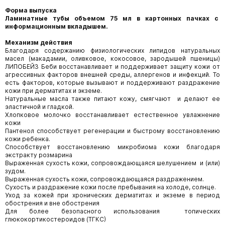
Форма выпуска
Ламинатные тубы объемом 75 мл в картонных пачках с
информационным вкладышем.
Механизм действия
Благодаря содержанию физиологических липидов натуральных
масел (макадамии, оливковое, кокосовое, зародышей пшеницы)
ЛИПОБЕЙЗ Беби восстанавливает и поддерживает защиту кожи от
агрессивных факторов внешней среды, аллергенов и инфекций. То
есть факторов, которые вызывают и поддерживают раздражение
кожи при дерматитах и экземе.
Натуральные масла также питают кожу, смягчают и делают ее
эластичной и гладкой.
Хлопковое молочко восстанавливает естественное увлажнение
кожи
Пантенол способствует регенерации и быстрому восстановлению
кожи ребенка.
Способствует восстановлению микробиома кожи благодаря
экстракту розмарина
Выраженная сухость кожи, сопровождающаяся шелушением и (или)
зудом.
Выраженная сухость кожи, сопровождающаяся раздражением.
Сухость и раздражение кожи после пребывания на холоде, солнце.
Уход за кожей при хронических дерматитах и экземе в период
обострения и вне обострения
Для более безопасного использования топических
глюкокортикостероидов (ТГКС)