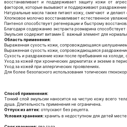
восстанавливает и поддерживает защиту кожи от агрес
факторов, которые вызывают и поддерживают раздражение 
Натуральные масла также питают кожу, смягчают и делают е
Хлопковое молочко восстанавливает естественное увлажн
Пантенол способствует регенерации и быстрому восстанов
Благодаря содержанию экстракта розмарина способствует
Эмульсия содержит витамин Е важный элемент для нормальн
Область применения:
Выраженная сухость кожи, сопровождающаяся шелушением 
Выраженная сухость кожи, сопровождающаяся раздражени
Сухость и раздражение кожи после пребывания на холоде, 
Уход за кожей при хронических дерматитах и экземе в пери
Уход за кожей при аллергических проявлениях.
Для более безопасного использования топических глюкоко
Способ применения:
Тонкий слой эмульсии наносится на чистую кожу всего тел
душа. Длительность применения не ограничена.
Отпуск из аптек
: отпускают без рецепта.
Условия хранения:
хранить в недоступном для детей месте
Срок хранения:
два года.