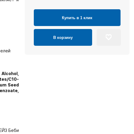
Купить в 1 клик
В корзину
телей
Alcohol,
ates/C10-
ceum Seed
Benzoate,
ЕЙЗ Беби