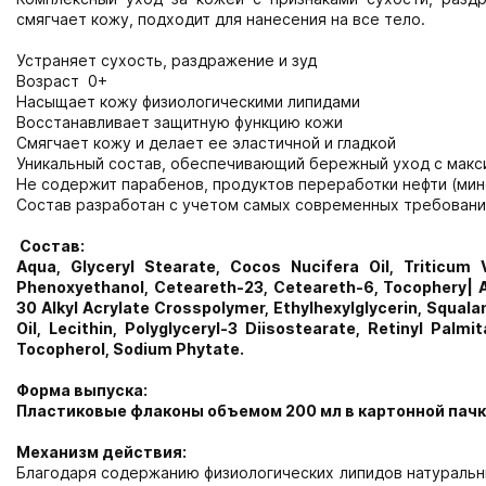
смягчает кожу, подходит для нанесения на все тело.
Устраняет сухость, раздражение и зуд
Возраст 0+
Насыщает кожу физиологическими липидами
Восстанавливает защитную функцию кожи
Смягчает кожу и делает ее эластичной и гладкой
Уникальный состав, обеспечивающий бережный уход с мак
Не содержит парабенов, продуктов переработки нефти (мин
Состав разработан с учетом самых современных требовани
Состав:
Aqua, Glyceryl Stearate, Cocos Nucifera Oil, Triticum 
Phenoxyethanol, Ceteareth-23, Ceteareth-6, Tocophery| Ac
30 Alkyl Acrylate Crosspolymer, Ethylhexylglycerin, Squa
Oil, Lecithin, Polyglyceryl-3 Diisostearate, Retinyl Pa
Tocopherol, Sodium Phytate.
Форма выпуска:
Пластиковые флаконы объемом 200 мл в картонной па
Механизм действия:
Благодаря содержанию физиологических липидов натуральн