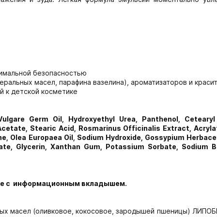
симальной безопасностью
еральных масел, парафина вазелина), ароматизаторов и краси
й к детской косметике
Vulgare Germ Oil, Hydroxyethyl Urea, Panthenol, Cetearyl 
etate, Stearic Acid, Rosmarinus Officinalis Extract, Acryl
lane, Olea Europaea Oil, Sodium Hydroxide, Gossypium Herba
lmitate, Glycerin, Xanthan Gum, Potassium Sorbate, Sodium 
чке с информационным вкладышем.
ых масел (оливковое, кокосовое, зародышей пшеницы) ЛИПОБ