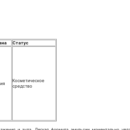
ана
Статус
Косметическое
сия
средство
ражения и зуда. Легкая формула эмульсии моментально увл