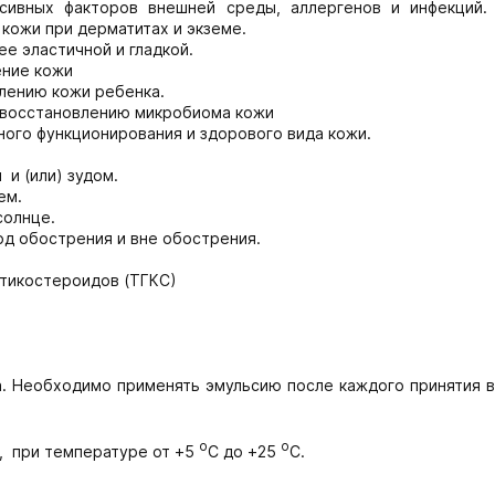
сивных факторов внешней среды, аллергенов и инфекций.
кожи при дерматитах и экземе.
е эластичной и гладкой.
ение кожи
лению кожи ребенка.
 восстановлению микробиома кожи
ого функционирования и здорового вида кожи.
и (или) зудом.
ем.
солнце.
од обострения и вне обострения.
ртикостероидов (ТГКС)
а. Необходимо применять эмульсию после каждого принятия 
о
о
, при температуре от +5
С до +25
С.