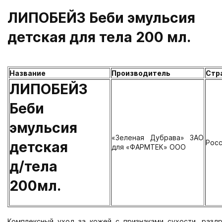
ЛИПОБЕЙЗ Беби эмульсия
детская для тела 200 мл.
Название
Производитель
Стр
ЛИПОБЕЙЗ
Беби
эмульсия
«Зеленая Дубрава» ЗАО
Рос
детская
для «ФАРМТЕК» ООО
д/тела
200мл.
Комплексный уход за кожей с признаками сухости, разд