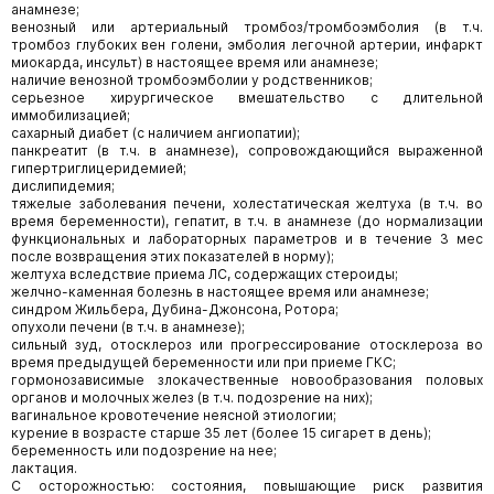
анамнезе;
венозный или артериальный тромбоз/тромбоэмболия (в т.ч.
тромбоз глубоких вен голени, эмболия легочной артерии, инфаркт
миокарда, инсульт) в настоящее время или анамнезе;
наличие венозной тромбоэмболии у родственников;
серьезное хирургическое вмешательство с длительной
иммобилизацией;
сахарный диабет (с наличием ангиопатии);
панкреатит (в т.ч. в анамнезе), сопровождающийся выраженной
гипертриглицеридемией;
дислипидемия;
тяжелые заболевания печени, холестатическая желтуха (в т.ч. во
время беременности), гепатит, в т.ч. в анамнезе (до нормализации
функциональных и лабораторных параметров и в течение 3 мес
после возвращения этих показателей в норму);
желтуха вследствие приема ЛС, содержащих стероиды;
желчно-каменная болезнь в настоящее время или анамнезе;
синдром Жильбера, Дубина-Джонсона, Ротора;
опухоли печени (в т.ч. в анамнезе);
сильный зуд, отосклероз или прогрессирование отосклероза во
время предыдущей беременности или при приеме ГКС;
гормонозависимые злокачественные новообразования половых
органов и молочных желез (в т.ч. подозрение на них);
вагинальное кровотечение неясной этиологии;
курение в возрасте старше 35 лет (более 15 сигарет в день);
беременность или подозрение на нее;
лактация.
С осторожностью: состояния, повышающие риск развития