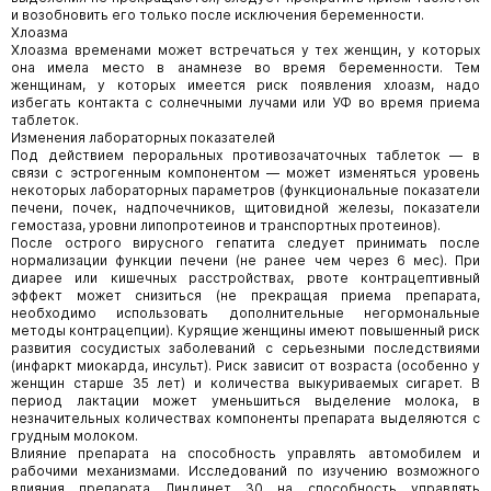
и возобновить его только после исключения беременности.
Хлоазма
Хлоазма временами может встречаться у тех женщин, у которых
она имела место в анамнезе во время беременности. Тем
женщинам, у которых имеется риск появления хлоазм, надо
избегать контакта с солнечными лучами или УФ во время приема
таблеток.
Изменения лабораторных показателей
Под действием пероральных противозачаточных таблеток — в
связи с эстрогенным компонентом — может изменяться уровень
некоторых лабораторных параметров (функциональные показатели
печени, почек, надпочечников, щитовидной железы, показатели
гемостаза, уровни липопротеинов и транспортных протеинов).
После острого вирусного гепатита следует принимать после
нормализации функции печени (не ранее чем через 6 мес). При
диарее или кишечных расстройствах, рвоте контрацептивный
эффект может снизиться (не прекращая приема препарата,
необходимо использовать дополнительные негормональные
методы контрацепции). Курящие женщины имеют повышенный риск
развития сосудистых заболеваний с серьезными последствиями
(инфаркт миокарда, инсульт). Риск зависит от возраста (особенно у
женщин старше 35 лет) и количества выкуриваемых сигарет. В
период лактации может уменьшиться выделение молока, в
незначительных количествах компоненты препарата выделяются с
грудным молоком.
Влияние препарата на способность управлять автомобилем и
рабочими механизмами. Исследований по изучению возможного
влияния препарата Линдинет 30 на способность управлять