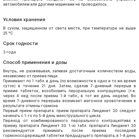
автомобилем или другими машинами не проводилось.
Условия хранения
В сухом, защищенном от света месте, при температуре не выше
25 °C
Срок годности
3 года
Способ применения и дозы
Внутрь, не разжевывая, запивая достаточным количеством воды,
независимо от приема пищи.
Принимают по 1 табл. в день (по возможности в одно и то же время
суток) в течение 21 дня. Затем, сделав 7-дневный перерыв в
приеме таблеток, возобновить пероральную контрацепцию (т.е.
через 4 нед после приема 1-й табл., в тот же день недели). Во
время 7-дневного перерыва возникает маточное кровотечение в
результате отмены гормона.
Первый прием препарата: прием препарата Линдинет 30 следует
начинать с 1-го по 5-й день менструального цикла.
Переход от комбинированного перорального контрацептива к
приему препарата Линдинет 30. 1-ю табл. препарата Линдинет 30
рекомендуется принимать после приема последней
гормоносодержащей таблетки предыдущего препарата, в 1-й день