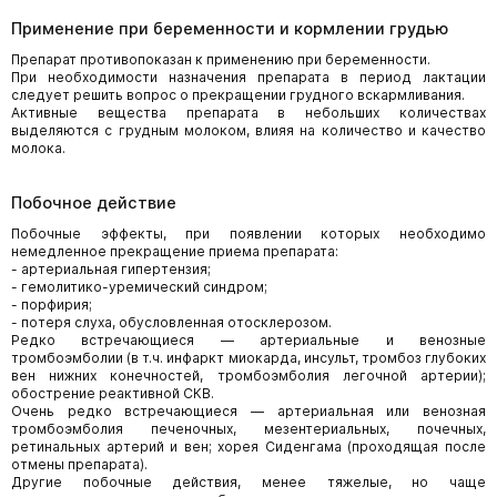
Применение при беременности и кормлении грудью
Препарат противопоказан к применению при беременности.
При необходимости назначения препарата в период лактации
следует решить вопрос о прекращении грудного вскармливания.
Активные вещества препарата в небольших количествах
выделяются с грудным молоком, влияя на количество и качество
молока.
Побочное действие
Побочные эффекты, при появлении которых необходимо
немедленное прекращение приема препарата:
- артериальная гипертензия;
- гемолитико-уремический синдром;
- порфирия;
- потеря слуха, обусловленная отосклерозом.
Редко встречающиеся — артериальные и венозные
тромбоэмболии (в т.ч. инфаркт миокарда, инсульт, тромбоз глубоких
вен нижних конечностей, тромбоэмболия легочной артерии);
обострение реактивной СКВ.
Очень редко встречающиеся — артериальная или венозная
тромбоэмболия печеночных, мезентериальных, почечных,
ретинальных артерий и вен; хорея Сиденгама (проходящая после
отмены препарата).
Другие побочные действия, менее тяжелые, но чаще