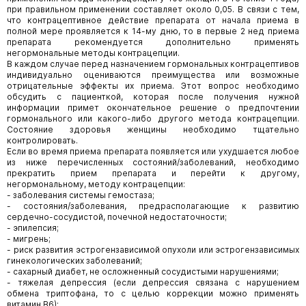
при правильном применении составляет около 0,05. В связи с тем,
что контрацептивное действие препарата от начала приема в
полной мере проявляется к 14-му дню, то в первые 2 нед приема
препарата рекомендуется дополнительно применять
негормональные методы контрацепции.
В каждом случае перед назначением гормональных контрацептивов
индивидуально оцениваются преимущества или возможные
отрицательные эффекты их приема. Этот вопрос необходимо
обсудить с пациенткой, которая после получения нужной
информации примет окончательное решение о предпочтении
гормонального или какого-либо другого метода контрацепции.
Состояние здоровья женщины необходимо тщательно
контролировать.
Если во время приема препарата появляется или ухудшается любое
из ниже перечисленных состояний/заболеваний, необходимо
прекратить прием препарата и перейти к другому,
негормональному, методу контрацепции:
- заболевания системы гемостаза;
- состояния/заболевания, предрасполагающие к развитию
сердечно-сосудистой, почечной недостаточности;
- эпилепсия;
- мигрень;
- риск развития эстрогензависимой опухоли или эстрогензависимых
гинекологических заболеваний;
- сахарный диабет, не осложненный сосудистыми нарушениями;
- тяжелая депрессия (если депрессия связана с нарушением
обмена триптофана, то с целью коррекции можно применять
витамин В6);