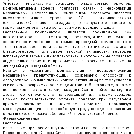
Угнетает гипофизарную секрецию гонадотропных гормонов.
Контрацептивный эффект препарата связан с несколькими
механизмами. Эстрогенным компонентом препарата является
высокоэффективное пероральное ЛС — этинилэстрадиол
(синтетический аналог эстрадиола, участвующего вместе с
гормоном желтого тела в регуляции менструального цикла).
Гестагенным компонентом является производное 19-
нортестостерона — гестоден, превосходящий по силе и
селективности действия не только природный гормон желтого
тела прогестерон, но и современные синтетические гестагены
(левоноргестрел). Благодаря высокой активности, гестоден
используют в весьма низких дозировках, в которых он не проявляет
андрогенных свойств и практически не оказывает влияние на
липидный и углеводный обмены.
Наряду с указанными центральными и периферическими
механизмами, препятствующими созреванию способной к
оплодотворению яйцеклетки, контрацептивный эффект обусловлен
снижением восприимчивости эндометрия к бластоцисте, а также
повышением вязкости слизи, находящейся в шейке матки, что
делает ее относительно непроходимой для сперматозоидов.
Помимо контрацептивного эффекта препарат при регулярном
приеме оказывает и лечебное действие, нормализуя
менструальный цикл и способствуя предупреждению развития
ряда гинекологических заболеваний, в т.ч. опухолевой природы.
Фармакокинетика
Гестоден
Всасывание. При приеме внутрь быстро и полностью всасывается.
После приема одной дозы Cmax в плазме измеряется через час и