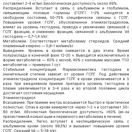
составляет 2–4 нг/мл. Биологическая доступность около 99%.
Распределение. Вступает в связь с альбумином и глобулином,
связывающим половые гормоны (ГСПГ). 1–2% находятся в
свободном состоянии, 50–75% специфически связаны с ГСПГ.
Повышение уровня ГСПГ, обусловленное этинилэстрадиолом,
влияет на уровень гестодена, приводя к увеличению связанной с
ГСПГ фракции, и снижению фракции, связанной с альбумином. Vd
гестодена — 0,7–1,4 л/кг.
Метаболизм. Соответствует метаболизму стероидов. Средний
плазменный клиренс — 0,8–1 мл/мин/кг.
Выведение. Уровень в крови снижается в два этапа. Время
полураспада в конечной фазе 12–20 ч. Выводится исключительно в
форме метаболитов — 60% с мочой, 40% с каловыми массами. T1/2
метаболитов — примерно 1 сут.
Стабильная концентрация. Фармакокинетика гестодена в
значительной степени зависит от уровня ГСПГ. Под действием
этинилэстрадиола концентрация ГСПГ в крови увеличивается в 3
раза; при ежедневном приеме препарата уровень гестодена в
плазме увеличивается в 3–4 раза и во второй половине цикла
достигает состояния насыщения.
Этинилэстрадиол
Всасывание. При приеме внутрь всасывается быстро и практически
полностью. Cmax в крови измеряется через 1–2 ч и составляет 30–
80 пг/мл. Абсолютная биологическая доступность »60% (из-за
пресистемной конъюгации и первичного метаболизма в печени).
Распределение. Легко вступает в неспецифическую связь с
альбумином крови (около 98,5%) и вызывает повышение уровня
ГСПГ. Средний Vd — 5–18 л/кг.