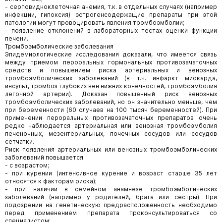
- серповидноклеточная анемия, т.к. в отдельных случаях (например
инфекции, гипоксия) эстрогенсодержащие препараты при этой
патологии могут провоцировать явления тромбоэмболии;
- появление отклонений в лабораторных тестах оценки функции
печени.
Тромбоэмболические заболевания
Эпидемиологические исследования доказали, что имеется связь
между приемом пероральных гормональных противозачаточных
средств и повышением риска артериальных и венозных
тромбоэмболических заболеваний (в т.ч. инфаркт миокарда,
инсульт, тромбоз глубоких вен нижних конечностей, тромбоэмболия
легочной артерии). Доказан повышенный риск венозных
тромбоэмболических заболеваний, но он значительно меньше, чем
при беременности (60 случаев на 100 тысяч беременностей). При
применении пероральных противозачаточных препаратов очень
редко наблюдается артериальная или венозная тромбоэмболия
печеночных, мезентериальных, почечных сосудов или сосудов
сетчатки.
Риск появления артериальных или венозных тромбоэмболических
заболеваний повышается:
- с возрастом;
- при курении (интенсивное курение и возраст старше 35 лет
относятся к факторам риска);
- при наличии в семейном анамнезе тромбоэмболических
заболеваний (например у родителей, брата или сестры). При
подозрении на генетическую предрасположенность необходимо
перед применением препарата проконсультироваться со
специалистом;