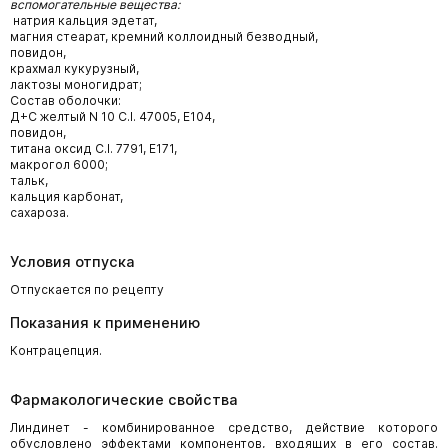
вспомогательные вещества:
натрия кальция эдетат,
магния стеарат, кремний коллоидный безводный,
повидон,
крахмал кукурузный,
лактозы моногидрат;
Состав оболочки:
Д+С желтый N 10 С.I. 47005, Е104,
повидон,
титана оксид C.I. 7791, Е171,
макрогол 6000;
тальк,
кальция карбонат,
сахароза.
Условия отпуска
Отпускается по рецепту
Показания к применению
Контрацепция.
Фармакологические свойства
Линдинет - комбинированное средство, действие которого
обусловлено эффектами компонентов, входящих в его состав.