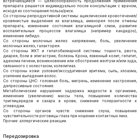
встречающиеся — целесообразность продолжения применения
препарата решается индивидуально после консультации с врачом,
исходя из соотношения польза/риск.
Со стороны репродуктивной системы: ациклические кровотечения/
кровянистые выделения из влагалища, аменорея после отмены
препарата, изменение состояния влагалищной слизи, развитие
воспалительных процессов влагалища (например кандидоз),
изменение либидо.
Со стороны молочных желез: напряжение, боль, увеличение
молочных желез, галакторея.
Со стороны ЖКТ и гепатобилиарной системы: тошнота, рвота,
диарея, боли в эпигастрии, болезнь Крона, язвенный колит, гепатит,
аденома печени, возникновение или обострение желтухи и/или зуда,
связанного с холестазом, холелитиаз.
Со стороны кожи: узловая/экссудативная эритема, сыпь, хлоазма,
усиление выпадения волос.
Со стороны ЦНС: головная боль, мигрень, изменение настроения,
депрессивные состояния.
Метаболические нарушения: задержка жидкости в организме,
изменение (увеличение) массы тела, повышение количества
триглицеридов и сахара в крови, снижение толерантности к
углеводам.
Со стороны органов чувств: снижение слуха, повышение
чувствительности роговицы глаза при ношении контактных линз.
Прочие: аллергические реакции.
Передозировка