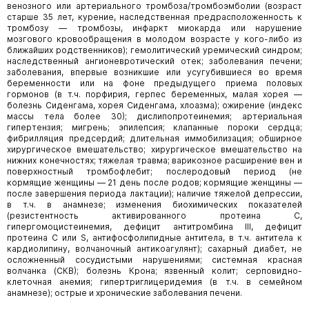
венозного или артериального тромбоза/тромбоэмболии (возраст
старше 35 лет, курение, наследственная предрасположенность к
тромбозу — тромбозы, инфаркт миокарда или нарушение
мозгового кровообращения в молодом возрасте у кого-либо из
ближайших родственников); гемолитический уремический синдром;
наследственный ангионевротический отек; заболевания печени;
заболевания, впервые возникшие или усугубившиеся во время
беременности или на фоне предыдущего приема половых
гормонов (в т.ч. порфирия, герпес беременных, малая хорея —
болезнь Сиденгама, хорея Сиденгама, хлоазма); ожирение (индекс
массы тела более 30); дислипопротеинемия; артериальная
гипертензия; мигрень; эпилепсия; клапанные пороки сердца;
фибрилляция предсердий; длительная иммобилизация; обширное
хирургическое вмешательство; хирургическое вмешательство на
нижних конечностях; тяжелая травма; варикозное расширение вен и
поверхностный тромбофлебит; послеродовый период (не
кормящие женщины — 21 день после родов; кормящие женщины —
после завершения периода лактации); наличие тяжелой депрессии,
в т.ч. в анамнезе; изменения биохимических показателей
(резистентность активированного протеина С,
гипергомоцистеинемия, дефицит антитромбина III, дефицит
протеина С или S, антифосфолипидные антитела, в т.ч. антитела к
кардиолипину, волчаночный антикоагулянт); сахарный диабет, не
осложненный сосудистыми нарушениями; системная красная
волчанка (СКВ); болезнь Крона; язвенный колит; серповидно-
клеточная анемия; гипертриглицеридемия (в т.ч. в семейном
анамнезе); острые и хронические заболевания печени.