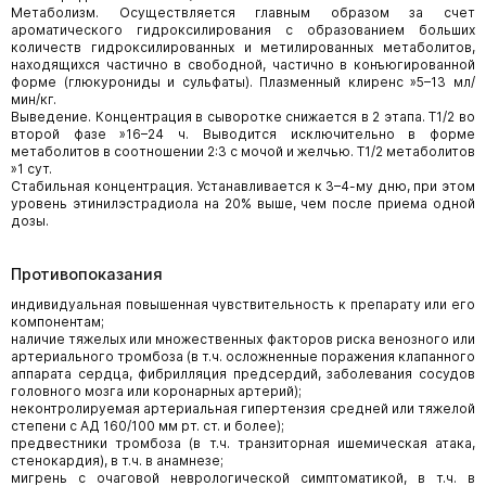
Метаболизм. Осуществляется главным образом за счет
ароматического гидроксилирования с образованием больших
количеств гидроксилированных и метилированных метаболитов,
находящихся частично в свободной, частично в конъюгированной
форме (глюкурониды и сульфаты). Плазменный клиренс »5–13 мл/
мин/кг.
Выведение. Концентрация в сыворотке снижается в 2 этапа. T1/2 во
второй фазе »16–24 ч. Выводится исключительно в форме
метаболитов в соотношении 2:3 с мочой и желчью. T1/2 метаболитов
»1 сут.
Стабильная концентрация. Устанавливается к 3–4-му дню, при этом
уровень этинилэстрадиола на 20% выше, чем после приема одной
дозы.
Противопоказания
индивидуальная повышенная чувствительность к препарату или его
компонентам;
наличие тяжелых или множественных факторов риска венозного или
артериального тромбоза (в т.ч. осложненные поражения клапанного
аппарата сердца, фибрилляция предсердий, заболевания сосудов
головного мозга или коронарных артерий);
неконтролируемая артериальная гипертензия средней или тяжелой
степени с АД 160/100 мм рт. ст. и более);
предвестники тромбоза (в т.ч. транзиторная ишемическая атака,
стенокардия), в т.ч. в анамнезе;
мигрень с очаговой неврологической симптоматикой, в т.ч. в