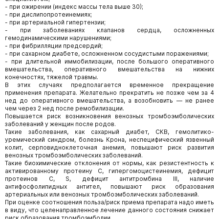
- при ожирении (индекс массы тела выше 30);
- при дислипопротеинемиях;
- при артериальной гипертензии;
- при заболеваниях клапанов сердца, осложненных
гемодинамическими нарушениями;
- при фибрилляции предсердий;
- при сахарном диабете, осложненном сосудистыми поражениями;
- при длительной иммобилизации, после большого оперативного
вмешательства, оперативного вмешательства на нижних
конечностях, тяжелой травмы.
В этих случаях предполагается временное прекращение
применения препарата. Желательно прекратить не позже чем за 4
нед до оперативного вмешательства, а возобновить — не ранее
чем через 2 нед после ремобилизации.
Повышается риск возникновения венозных тромбоэмболических
заболеваний у женщин после родов.
Такие заболевания, как сахарный диабет, СКВ, гемолитико-
уремический синдром, болезнь Крона, неспецифический язвенный
колит, серповидноклеточная анемия, повышают риск развития
венозных тромбоэмболических заболеваний.
Такие биохимические отклонения от нормы, как резистентность к
активированному протеину С, гипергомоцистеинемия, дефицит
протеинов С, S, дефицит антитромбина III, наличие
антифосфолипидных антител, повышают риск образования
артериальных или венозных тромбоэмболических заболеваний.
При оценке соотношения польза/риск приема препарата надо иметь
в виду, что целенаправленное лечение данного состояния снижает
риск образования тромбоэмболии.