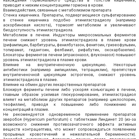
нахождения гормонального средства в толстом кишечнике,
приводит к низким концентрациям гормона в крови.
Взаимодействия, связанные с метаболизмом препарата
Стенка кишечника. Препараты, подвергающиеся сульфатированию
в стенке кишечника подобно этинилэстрадиолу (например
аскорбиновая кислота), тормозят метаболизм и увеличивают
биодоступность этинилэстрадиола.
Метаболизм в печени. Индукторы микросомальных ферментов
печени снижают уровень этинилэстрадиола в плазме крови
(рифампицин, барбитураты, фенилбутазон, фенитоин, гризеофульвин,
топирамат, гидантоин, фелбамат, рифабутин, окскарбазепин).
Блокаторы ферментов печени (итраконазол, флуконазол) повышают
уровень этинилэстрадиола в плазме крови.
Влияние на внутрипеченочную циркуляцию. Некоторые
антибиотики (например ампициллин, тетрациклин), препятствуя
внутрипеченочной циркуляции эстрогенов, снижают уровень
этинилэстрадиола в плазме.
Влияние на обмен других лекарственных препаратов
Блокируя ферменты печени либо ускоряя конъюгацию в печени,
главным образом усиливая глюкуронирование, этинилэстрадиол
влияет на метаболизм других препаратов (например циклоспорин,
теофиллин), приводя к повышению либо понижению их
концентраций в плазме.
Не рекомендуется одновременное применение препаратов
зверобоя (Hypericum perforatum) с таблетками Линдинет 20 (из-за
возможного снижения противозачаточного эффекта активных
веществ контрацептива, что может сопровождаться появлением
прорывных кровотечений и нежелательной беременности).