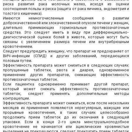
риска развития рака молочных желез, исходя из оценки
соотношения пользы и риска (защита от рака яичника, эндометрия и
толстого кишечника).
Имеются немногочисленные сообщения о развитии
доброкачественной или злокачественной опухоли печени у женщин,
длительно принимающих гормональные противозачаточные
средства. Это следует иметь в виду при дифференциально-
диагностической оценке болей в животе, которые могут быть
связаны с увеличением размера печени или внутрибрюшным
кровотечением.
Следует предупредить женщину, что препарат не предохраняет от
ВИЧ-инфекции (СПИД) и других заболеваний, передающихся
половым путем.
Эффективность препарата может снизиться в следующих случаях:
пропущенные таблетки, рвота и диарея, одновременное
применение других препаратов, снижающих эффективность
противозачаточных таблеток.
Если пациентка одновременно принимает другой препарат,
который может снижать эффективность противозачаточных
таблеток, следует применять дополнительные методы
контрацепции.
Эффективность препарата может снижаться, если после нескольких
месяцев их применения появляются нерегулярные, мажущие или
прорывные кровотечения, в таких случаях целесообразно
продолжить прием таблеток до их окончания в следующей
упаковке. Если в конце 2-го цикла менструальноподобное
кровотечение не начинается или ациклические кровянистые
выделения не прекращаются, следует прекратить прием таблеток