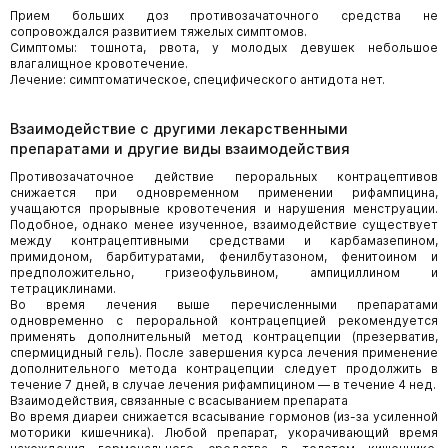
Прием больших доз противозачаточного средства не
сопровождался развитием тяжелых симптомов.
Симптомы: тошнота, рвота, у молодых девушек небольшое
влагалищное кровотечение.
Лечение: симптоматическое, специфического антидота нет.
Взаимодействие с другими лекарственными
препаратами и другие виды взаимодействия
Противозачаточное действие пероральных контрацептивов
снижается при одновременном применении рифампицина,
учащаются прорывные кровотечения и нарушения менструации.
Подобное, однако менее изученное, взаимодействие существует
между контрацептивными средствами и карбамазепином,
примидоном, барбитуратами, фенилбутазоном, фенитоином и
предположительно, гризеофульвином, ампициллином и
тетрациклинами.
Во время лечения выше перечисленными препаратами
одновременно с пероральной контрацепцией рекомендуется
применять дополнительный метод контрацепции (презерватив,
спермицидный гель). После завершения курса лечения применение
дополнительного метода контрацепции следует продолжить в
течение 7 дней, в случае лечения рифампицином — в течение 4 нед.
Взаимодействия, связанные с всасыванием препарата
Во время диареи снижается всасывание гормонов (из-за усиленной
моторики кишечника). Любой препарат, укорачивающий время