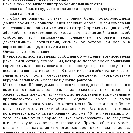
Признаками возникновения тромбоэмболии являются:
- внезапная боль в груди, которая иррадиирует в левую руку;
- внезапная одышка;
- любая непривычно сильная головная боль, продолжающаяся
долгое время или появляющаяся впервые, особенно при сочетании
с внезапной полной или частичной потерей зрения или диплопией,
афазией, головокружением, коллапсом, фокальной эпилепсией,
слабостью или выраженным онемением половины тела,
двигательными нарушениями, сильной односторонней болью в
икроножной мышце, острым животом.
Опухолевые заболевания
В некоторых исследованиях сообщали об учащении возникновения
рака шейки матки у тех женщин, которые долгое время принимали
гормональные противозачаточные средства, но результаты
исследований противоречивы. В развитии рака шейки матки играют
значительную роль сексуальное поведение, инфицирование
вирусом папилломы человека и другие факторы.
Мета-анализ 54 эпидемиологических исследований показал, что
имеется относительное повышение опасности рака молочных
желез среди женщин, принимающих пероральные гормональные
противозачаточные средства, однако более высокая
выявляемость рака молочных желез могла быть связана с более
регулярным медицинским обследованием. Рак молочных желез
встречается редко среди женщин моложе 40 лет, независимо от
того, принимают они гормональные противозачаточные средства
или нет, и увеличивается с возрастом. Прием таблеток может
расцениваться как один из многих факторов риска. Тем не менее,
женщина должна быть поставлена в известность о возможности