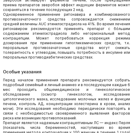
Зверобой активирует ферменты печени; после прекращения
приема препаратов зверобоя эффект индукции ферментов может
сохраняться в течение последующих 2 нед.
Одновременное применение ритонавира и комбинированного
противозачаточного средства сопровождается снижением
средней величины AUC этинилэстрадиола на 41%. Во время лечения
ритонавиром рекомендуется применять препарат с бóльшим
содержанием этинилэстрадиола либо негормональный метод
контрацепции. Может потребоваться коррекция режима
дозирования при применении гипогликемических средств, т.к.
пероральные противозачаточные средства могут снижать
толерантность к углеводам, повышать потребность в инсулине или
пероральных противодиабетических средствах.
Особые указания
Перед началом применения препарата рекомендуется собрать
подробный семейный и личный анамнез и в последующем каждые 6
мес проходить общемедицинское и гинекологическое
обследование (осмотр гинекологом, исследование
цитологического мазка, исследование молочных желез и функции
печени, контроль АД, концентрации холестерина в крови, анализ
мочи). Эти исследования необходимо периодически повторять в
связи с необходимостью своевременного выявления факторов
риска или возникших противопоказаний.
Препарат является надежным контрацептивным ЛС — индекс Перля
(показатель числа беременностей, наступивших во время
применения метода контрацепции у 100 женщин в течение 1 года)