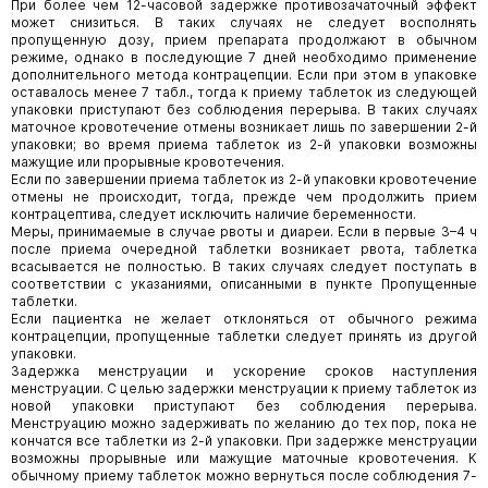
При более чем 12-часовой задержке противозачаточный эффект
может снизиться. В таких случаях не следует восполнять
пропущенную дозу, прием препарата продолжают в обычном
режиме, однако в последующие 7 дней необходимо применение
дополнительного метода контрацепции. Если при этом в упаковке
оставалось менее 7 табл., тогда к приему таблеток из следующей
упаковки приступают без соблюдения перерыва. В таких случаях
маточное кровотечение отмены возникает лишь по завершении 2-й
упаковки; во время приема таблеток из 2-й упаковки возможны
мажущие или прорывные кровотечения.
Если по завершении приема таблеток из 2-й упаковки кровотечение
отмены не происходит, тогда, прежде чем продолжить прием
контрацептива, следует исключить наличие беременности.
Меры, принимаемые в случае рвоты и диареи. Если в первые 3–4 ч
после приема очередной таблетки возникает рвота, таблетка
всасывается не полностью. В таких случаях следует поступать в
соответствии с указаниями, описанными в пункте Пропущенные
таблетки.
Если пациентка не желает отклоняться от обычного режима
контрацепции, пропущенные таблетки следует принять из другой
упаковки.
Задержка менструации и ускорение сроков наступления
менструации. С целью задержки менструации к приему таблеток из
новой упаковки приступают без соблюдения перерыва.
Менструацию можно задерживать по желанию до тех пор, пока не
кончатся все таблетки из 2-й упаковки. При задержке менструации
возможны прорывные или мажущие маточные кровотечения. К
обычному приему таблеток можно вернуться после соблюдения 7-