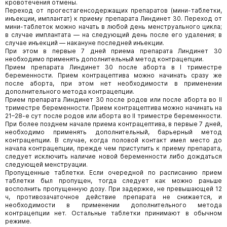
кровотечения отмены.
Переход от прогестагенсодержащих препаратов (мини-таблетки,
инъекции, имплантат) к приему препарата Линдинет 30. Переход от
мини-таблеток можно начать в любой день менструального цикла;
в случае имплантата — на следующий день после его удаления; в
случае инъекций — накануне последней инъекции.
При этом в первые 7 дней приема препарата Линдинет 30
необходимо применять дополнительный метод контрацепции.
Прием препарата Линдинет 30 после аборта в I триместре
беременности. Прием контрацептива можно начинать сразу же
после аборта, при этом нет необходимости в применении
дополнительного метода контрацепции.
Прием препарата Линдинет 30 после родов или после аборта во II
триместре беременности. Прием контрацептива можно начинать на
21–28-е сут после родов или аборта во II триместре беременности.
При более позднем начале приема контрацептива, в первые 7 дней,
необходимо применять дополнительный, барьерный метод
контрацепции. В случае, когда половой контакт имел место до
начала контрацепции, прежде чем приступить к приему препарата,
следует исключить наличие новой беременности либо дождаться
следующей менструации.
Пропущенные таблетки. Если очередной по расписанию прием
таблетки был пропущен, тогда следует как можно раньше
восполнить пропущенную дозу. При задержке, не превышающей 12
ч, противозачаточное действие препарата не снижается, и
необходимости в применении дополнительного метода
контрацепции нет. Остальные таблетки принимают в обычном
режиме.