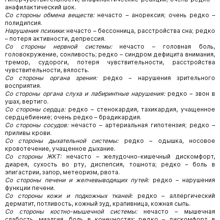
анафилактический шок.
Со стороны обмена веществ:
нечасто – анорексия; очень редко –
полидипсия.
Нарушения психики:
нечасто – бессонница, расстройства сна; редко
– потеря активности, депрессия.
Со стороны нервной системы:
нечасто – головная боль,
головокружение, сонливость; редко – синдром дефицита внимания,
тремор, судороги, потеря чувствительности, расстройства
чувствительности, вялость.
Со стороны органа зрения:
редко – нарушения зрительного
восприятия.
Со стороны органа слуха и лабиринтные нарушения:
редко – звон в
ушах, вертиго.
Со стороны сердца:
редко – стенокардия, тахикардия, учащенное
сердцебиение; очень редко – брадикардия.
Со стороны сосудов:
нечасто – артериальная гипотензия; редко –
приливы крови.
Со стороны дыхательной системы:
редко – одышка, носовое
кровотечение, учащенное дыхание.
Со стороны ЖКТ:
нечасто – желудочно-кишечный дискомфорт,
диарея, сухость во рту, диспепсия, тошнота; редко – боль в
эпигастрии, запор, метеоризм, рвота.
Со стороны печени и желчевыводящих путей:
редко – нарушения
функции печени.
Со стороны кожи и подкожных тканей:
редко – аллергический
дерматит, потливость, кожный зуд, крапивница, кожная сыпь.
Со стороны костно-мышечной системы:
нечасто – мышечная
слабость, миалгия, боль в конечностях; редко – дискомфорт в