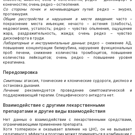
конечностях; очень редко – остеопения.
Со стороны почек и мочевыводящих путей:
редко – энурез,
протеинурия.
Общие расстройства и нарушения в месте введения:
часто –
покраснение места инъекции; нечасто – астения (слабость),
недомогание, усталость; редко – чувство опьянения, ощущение
жара, раздражительность, жажда; очень редко – чувство
дискомфорта в груди.
Лабораторные и инструментальные данные:
редко – снижение АД,
повышение концентрации билирубина, нарушение функциональных
проб печени, снижение количества тромбоцитов, повышение
количества лейкоцитов; очень редко – повышение уровня
креатинина.
Передозировка
Симптомы
: атаксия, тонические и клонические судороги, диспноэ и
остановка дыхания.
Лечение
: рекомендуется проведение симптоматической и
поддерживающий терапии. Специфического антидота нет.
Взаимодействие с другими лекарственными
препаратами и другие виды взаимодействия
Нет данных о взаимодействии с лекарственными средствами,
ограничивающими применение препарата.
Хотя толперизон и оказывает влияние на ЦНС, он не вызывает
седативного эффекта и поэтому может применяться в комбинации с