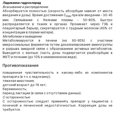
Лидокаина гидрохлорид
Всасывание и распределение
Абсорбируется полностью (скорость абсорбции зависит от места
введения и дозы). Время достижения C
при в/м введении - 30-45
max
мин. Связывание с белками плазмы - 50-80%. Быстро
распределяется в тканях и органах. Проникает через ГЭБ и
плацентарный барьер, секретируется с грудным молоком (40% от
концентрации в плазме матери).
Метаболизм и выведение
Метаболизируется в печени (на 90-95%) с участием
микросомальных ферментов путем дезалкилирования аминогруппы
и разрыва амидной связи с образованием активных метаболитов.
Выводится с желчью (часть дозы подвергается реабсорбции в
ЖКТ) и почками (до 10% в неизмененном виде).
Противопоказания
повышенная чувствительность к какому-либо из компонентов
препарата (в т.ч. к лидокаину);
тяжелая миастения;
детский возраст до 18 лет;
беременность;
период лактации (в связи с отсутствием данных).
С осторожностью
С осторожностью следует применять препарат у пациентов с
почечной и печеночной недостаточностью. Коррекция дозы не
требуется.