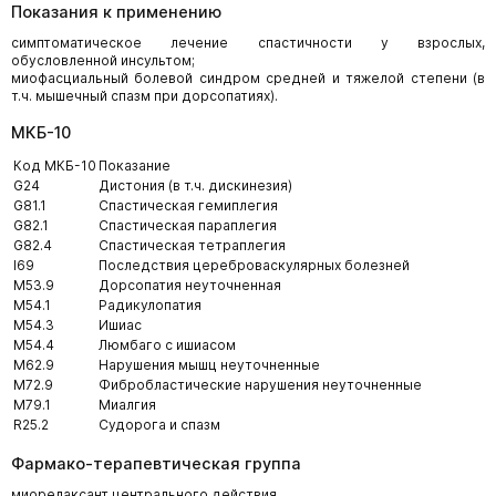
Показания к применению
симптоматическое лечение спастичности у взрослых,
обусловленной инсультом;
миофасциальный болевой синдром средней и тяжелой степени (в
т.ч. мышечный спазм при дорсопатиях).
МКБ-10
Код МКБ-10
Показание
G24
Дистония (в т.ч. дискинезия)
G81.1
Спастическая гемиплегия
G82.1
Спастическая параплегия
G82.4
Спастическая тетраплегия
I69
Последствия цереброваскулярных болезней
M53.9
Дорсопатия неуточненная
M54.1
Радикулопатия
M54.3
Ишиас
M54.4
Люмбаго с ишиасом
M62.9
Нарушения мышц неуточненные
M72.9
Фибробластические нарушения неуточненные
M79.1
Миалгия
R25.2
Судорога и спазм
Фармако-терапевтическая группа
миорелаксант центрального действия