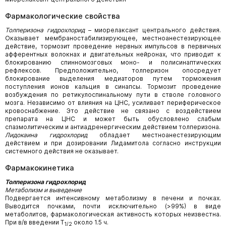
Фармакологические свойства
Толперизона гидрохлорид
– миорелаксант центрального действия.
Оказывает мембраностабилизирующее, местноанестезирующее
действие, тормозит проведение нервных импульсов в первичных
афферентных волокнах и двигательных нейронах, что приводит к
блокированию спинномозговых моно- и полисинаптических
рефлексов. Предположительно, толперизон опосредует
блокирование выделения медиаторов путем торможения
поступления ионов кальция в синапсы. Тормозит проведение
возбуждения по ретикулоспинальному пути в стволе головного
мозга. Независимо от влияния на ЦНС, усиливает периферическое
кровоснабжение. Это действие не связано с воздействием
препарата на ЦНС и может быть обусловлено слабым
спазмолитическим и антиадренергическим действием толперизона.
Лидокаина гидрохлорид
обладает местноанестезирующим
действием и при дозировании Лидамитола согласно инструкции
системного действия не оказывает.
Фармакокинетика
Толперизона гидрохлорид
Метаболизм и выведение
Подвергается интенсивному метаболизму в печени и почках.
Выводится почками, почти исключительно (>99%) в виде
метаболитов, фармакологическая активность которых неизвестна.
При в/в введении T
около 1.5 ч.
1/2