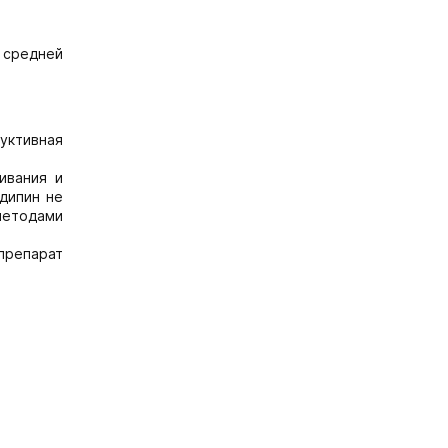
 средней
уктивная
ивания и
дипин не
методами
препарат