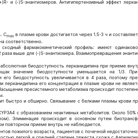
R- и (-)S-энантиомеров. Антигипертензивный эффект леркан
. C
в плазме крови достигается через 1.5-3 ч и составляет
max
ина соответственно.
т сходный фармакокинетический профиль: имеют одинаков
.2 раза выше для (-)S-энантиомера. Взаимопревращения энант
 абсолютная биодоступность лерканидипина при приеме внут
ощак значение биодоступности уменьшается на 1/3. Пр
 его биодоступность увеличивается в 4 раза, поэтому пре
и лерканидипина его концентрация в плазме крови не являет
 Насыщение пресистемного метаболизма происходит постепен
ы.
дит быстро и обширно. Связывание с белками плазмы крови п
CYP3A4 с образованием неактивных метаболитов. Около 50% 
ком). Элиминация происходит в основном путем биотрансф
при повторном приеме внутрь не наблюдается.
ентов пожилого возраста, пациентов с почечной недостаточн
ностью легкой и средней степени тяжести схожа с фармакоки