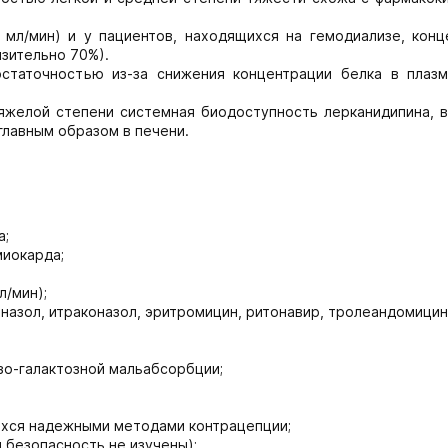
мл/мин) и у пациентов, находящихся на гемодиализе, конц
изительно 70%).
статочностью из-за снижения концентрации белка в плазм
яжелой степени системная биодоступность лерканидипина, в
главным образом в печени.
а;
миокарда;
л/мин);
азол, итраконазол, эритромицин, ритонавир, тролеандомицин
зо-галактозной мальабсорбции;
ихся надежными методами контрацепции;
 безопасность не изучены);