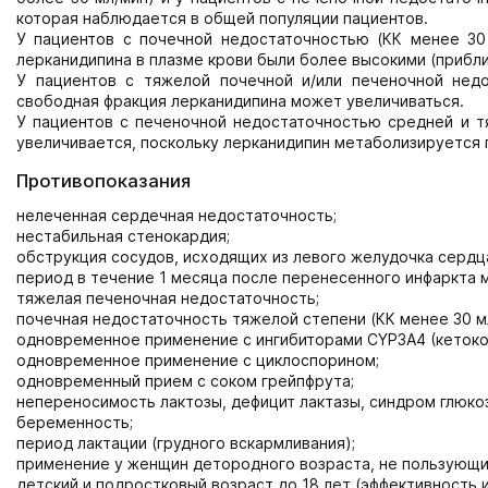
которая наблюдается в общей популяции пациентов.
У пациентов с почечной недостаточностью (КК менее 30 
лерканидипина в плазме крови были более высокими (прибл
У пациентов с тяжелой почечной и/или печеночной недо
свободная фракция лерканидипина может увеличиваться.
У пациентов с печеночной недостаточностью средней и т
увеличивается, поскольку лерканидипин метаболизируется 
Противопоказания
нелеченная сердечная недостаточность;
нестабильная стенокардия;
обструкция сосудов, исходящих из левого желудочка сердц
период в течение 1 месяца после перенесенного инфаркта 
тяжелая печеночная недостаточность;
почечная недостаточность тяжелой степени (КК менее 30 м
одновременное применение с ингибиторами CYP3A4 (кетокон
одновременное применение с циклоспорином;
одновременный прием с соком грейпфрута;
непереносимость лактозы, дефицит лактазы, синдром глюко
беременность;
период лактации (грудного вскармливания);
применение у женщин детородного возраста, не пользующ
детский и подростковый возраст до 18 лет (эффективность и