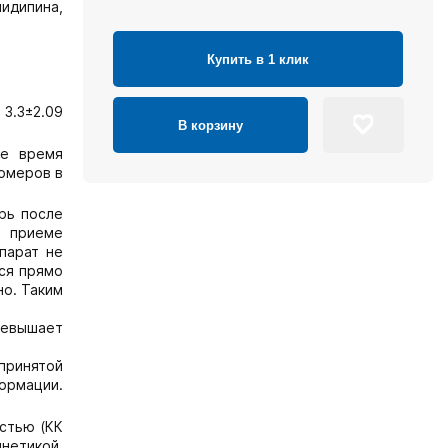
идипина,
Купить в 1 клик
 3.3±2.09
В корзину
ое время
иомеров в
рь после
и приеме
парат не
ся прямо
но. Таким
ревышает
принятой
ормации.
остью (КК
нетикой,