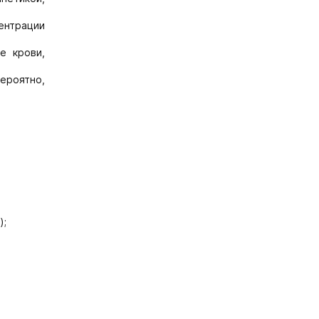
ентрации
е крови,
ероятно,
);