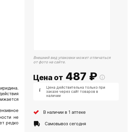
Внешний вид упаковки может отличаться
от фото на сайте.
487
₽
Цена от
Цена действительна только при
иридина.
заказе через сайт товаров в
 действия
наличии
нижается
ензивное
В наличии в 1 аптеке
ности не
ает редко
Самовывоз сегодня