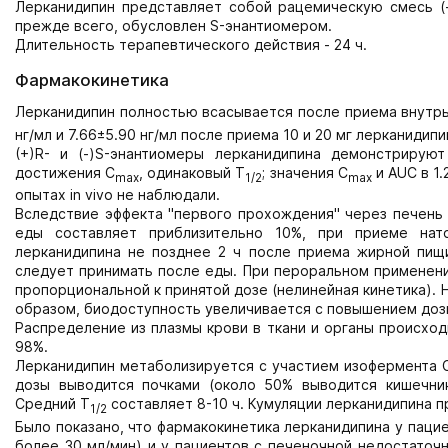
Лерканидипин представляет собой рацемическую смесь (+)
прежде всего, обусловлен S-энантиомером.
Длительность терапевтического действия - 24 ч.
Фармакокинетика
Лерканидипин полностью всасывается после приема внутрь
нг/мл и 7.66±5.90 нг/мл после приема 10 и 20 мг лерканидип
(+)R- и (-)S-энантиомеры лерканидипина демонстрирую
достижения C
, одинаковый T
; значения C
и АUC в 1
max
1/2
max
опытах in vivo не наблюдали.
Вследствие эффекта "первого прохождения" через печень
еды составляет приблизительно 10%, при приеме нат
лерканидипина не позднее 2 ч после приема жирной пищи
следует принимать после еды. При пероральном применени
пропорциональной к принятой дозе (нелинейная кинетика).
образом, биодоступность увеличивается с повышением доз
Распределение из плазмы крови в ткани и органы происхо
98%.
Лерканидипин метаболизируется с участием изофермента 
дозы выводится почками (около 50% выводится кишечни
Средний T
составляет 8-10 ч. Кумуляции лерканидипина 
1/2
Было показано, что фармакокинетика лерканидипина у паци
более 30 мл/мин) и у пациентов с печеночной недостаточ