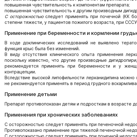
повышенная чувствительность к компонентам препарата;
повышенная чувствительность к другим производным дигид
С осторожностью
следует применять при почечной (КК бо
степени тяжести, у пациентов пожилого возраста, при СССУ
Применение при беременности и кормлении грудь
В ходе доклинических исследований не выявлено терато
функция крыс была без изменений.
В виду отсутствия клинического опыта применения лерк
поскольку известно, что другие производные дигидропири
рекомендуется применять при беременности и у женщ
контрацепции.
Вследствие высокой липофильности лерканидипина можно п
не рекомендуется применять в период грудного вскармлива
Применение детьми
Препарат противопоказан детям и подросткам в возрасте до
Применения при хронических заболеваниях
С осторожностью следует применять при печеночной недос
Противопоказано применение при тяжелой печеночной недо
С осторожностью следует применять при почечной недостат