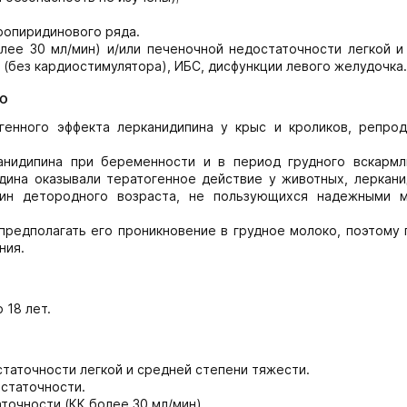
ропиридинового ряда.
лее 30 мл/мин) и/или печеночной недостаточности легкой и
 (без кардиостимулятора), ИБС, дисфункции левого желудочка.
ю
генного эффекта лерканидипина у крыс и кроликов, репрод
анидипина при беременности и в период грудного вскармл
дина оказывали тератогенное действие у животных, леркани
ин детородного возраста, не пользующихся надежными 
редполагать его проникновение в грудное молоко, поэтому 
ния.
 18 лет.
таточности легкой и средней степени тяжести.
статочности.
очности (КК более 30 мл/мин).