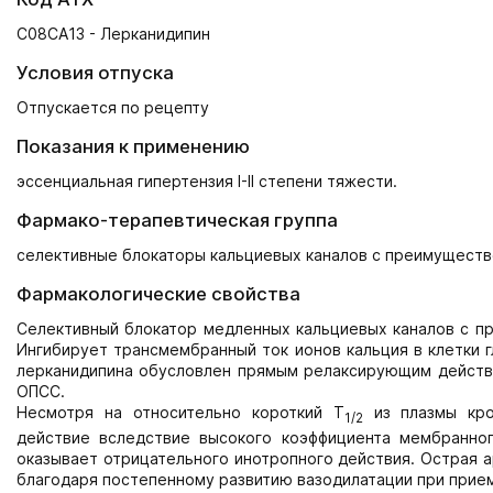
C08CA13 - Лерканидипин
Условия отпуска
Отпускается по рецепту
Показания к применению
эссенциальная гипертензия I-II степени тяжести.
Фармако-терапевтическая группа
селективные блокаторы кальциевых каналов с преимуществ
Фармакологические свойства
Селективный блокатор медленных кальциевых каналов с п
Ингибирует трансмембранный ток ионов кальция в клетки г
лерканидипина обусловлен прямым релаксирующим действи
ОПСС.
Несмотря на относительно короткий Т
из плазмы кров
1/2
действие вследствие высокого коэффициента мембранног
оказывает отрицательного инотропного действия. Острая а
благодаря постепенному развитию вазодилатации при прие