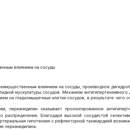
енным влиянием на сосуды
реимущественным влиянием на сосуды, производное дигидроп
ладкой мускулатуры сосудов. Механизм антигипертензивного
ем на гладкомышечные клетки сосудов, в результате чего с
и, лерканидипин оказывает пролонгированное антигиперт
о распределения. Благодаря высокой сосудистой селектив
ртериальная гипотензия с рефлекторной тахикардией возник
ме лерканидипина.