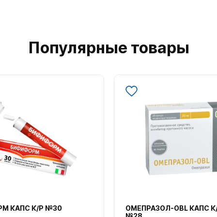
Популярные товары
М КАПС К/Р №30
ОМЕПРАЗОЛ-OBL КАПС К
№28