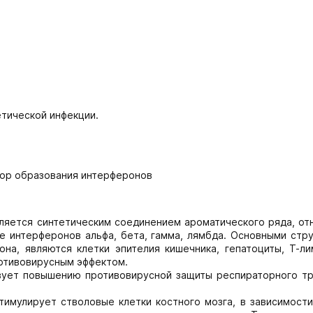
етической инфекции.
ор образования интерферонов
ляется синтетическим соединением ароматического ряда, отн
е интерферонов альфа, бета, гамма, лямбда. Основными стру
а, являются клетки эпителия кишечника, гепатоциты, Т-ли
отивовирусным эффектом.
вует повышению противовирусной защиты респираторного тр
тимулирует стволовые клетки костного мозга, в зависимости