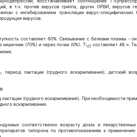
мунодепрессии, восстанавливает соотношение Т-супрессо
й, в т.ч. против вирусов гриппа, других ОРВИ, вирусов ге
связан с ингибированием трансляции вирус-специфических 
продукция вирусов.
упность составляет 60%. Связывание с белками плазмы - ок
 кишечник (70%) и через почки (9%). Т
составляет 48 ч. Ти
1/2
низме.
, период лактации (грудного вскармливания); детский воз
ю
 лактации (грудного вскармливания). При необходимости при
дного вскармливания.
ндуемых соответственно возрасту дозах и лекарственных
 препаратов тилорона по противопоказаниям к применению
.