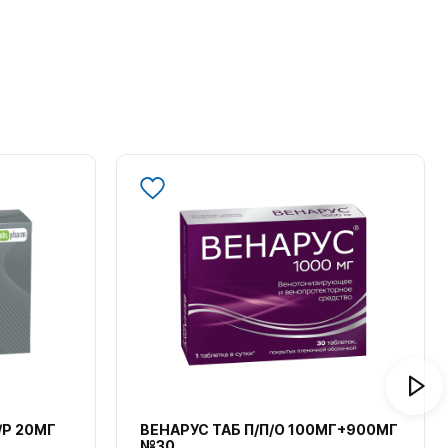
/Р 20МГ
ВЕНАРУС ТАБ П/П/О 100МГ+900МГ
№30