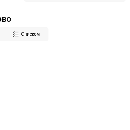
ово
Списком