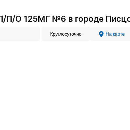
/П/О 125МГ №6 в городе Писц
Круглосуточно
На карте