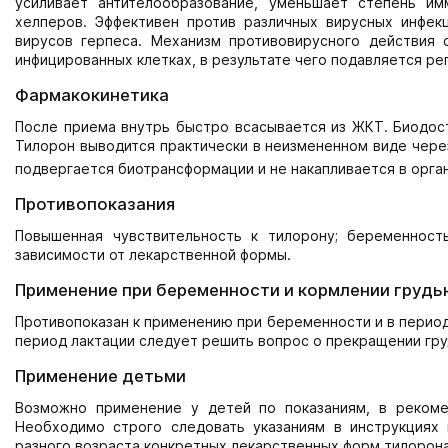
усиливает антителообразование, уменьшает степень им
хелперов. Эффективен против различных вирусных инфекци
вирусов герпеса. Механизм противовирусного действия 
инфицированных клетках, в результате чего подавляется ре
Фармакокинетика
После приема внутрь быстро всасывается из ЖКТ. Биодост
Тилорон выводится практически в неизмененном виде через
подвергается биотрансформации и не накапливается в орга
Противопоказания
Повышенная чувствительность к тилорону; беременность
зависимости от лекарственной формы.
Применение при беременности и кормлении грудь
Противопоказан к применению при беременности и в период
период лактации следует решить вопрос о прекращении гру
Применение детьми
Возможно применение у детей по показаниям, в рекоме
Необходимо строго следовать указаниям в инструкциях
разного возраста конкретных лекарственных форм тилорона