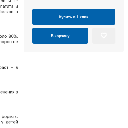
ров и Т-
патита и
белков в
Купить в 1 клик
В корзину
оло 80%.
лорон не
раст - в
менения в
 формах.
 у детей