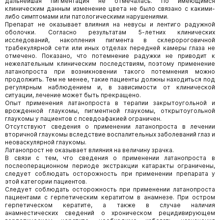
дальнейшая пигментация не отмечалась. По имеющимся
клиническим данным изменение цвета не было связано с какими-
либо симптомами или патологическими нарушениями.
Препарат не оказывает влияния на невусы и лентиго радужной
оболочки. Согласно результатам 5-летних клинических
исследований, накопления пигмента в склеророговичной
трабекулярной сети или иных отделах передней камеры глаза не
отмечено. Показано, что потемнение радужки не приводит к
нежелательным клиническим последствиям, поэтому применение
латанопроста при возникновении такого потемнения можно
продолжить. Тем не менее, такие пациенты должны находиться под
регулярным наблюдением и, в зависимости от клинической
ситуации, лечение может быть прекращено.
Опыт применения латанопроста в терапии закрытоугольной и
врожденной глаукомы, пигментной глаукомы, открытоугольной
глаукомы у пациентов с псевдоафакией ограничен.
Отсутствуют сведения о применении латанопроста в лечении
вторичной глаукомы вследствие воспалительных заболеваний глаз и
неоваскулярной глаукомы.
Латанопрост не оказывает влияния на величину зрачка.
В связи с тем, что сведения о применении латанопроста в
послеоперационном периоде экстракции катаракты ограничены,
следует соблюдать осторожность при применении препарата у
этой категории пациентов.
Следует соблюдать осторожность при применении латанопроста
пациентами с герпетическим кератитом в анамнезе. При остром
герпетическом кератите, а также в случае наличия
анамнестических сведений о хроническом рецидивирующем