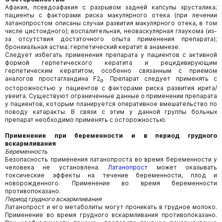
Афакия, псевдоафакия с разрывом задней капсулы хрусталика;
пациенты с факторами риска макулярного отека (при лечении
латанопростом описаны случаи развития макулярного отека, в том
числе цистоидного); воспалительная, неоваскулярная глаукома (из-
за отсутствия достаточного опыта применения препарата);
бронхиальная астма; герпетический кератит в анамнезе.
Следует избегать применения препарата у пациентов с активной
формой герпетического кератита и рецидивирующим
герпетическим кератитом, особенно связанным с приемом
аналогов простагландина F2
. Препарат следует применять с
α
осторожностью у пациентов с факторами риска развития ирита/
увеита. Существуют ограниченные данные о применении препарата
у пациентов, которым планируется оперативное вмешательство по
поводу катаракты. В связи с этим у данной группы больных
препарат необходимо применять с осторожностью.
Применение при беременности и в период грудного
вскармливания
Беременность
Безопасность применения латанопроста во время беременности у
человека не установлена.
Латанопрост
может оказывать
токсические эффекты на течение беременности, плод и
новорожденного. Применение во время беременности
противопоказано.
Период грудного вскармливания
Латанопрост и его метаболиты могут проникать в грудное молоко.
Применение во время грудного вскармливания противопоказано.