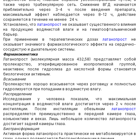
также через трабекулярную сеть. Снижение ВГД начинается
приблизительно через 3-4 ч после введения препарата,
максимальный эффект наблюдается через 8-12 ч, действие
сохраняется в течение не менее 24 ч.
Установлено, что
латанопрост
не оказывает существенного влияния
на продукцию водянистой влаги и на гематоофтальмический
барьер.
При применении в терапевтических дозах
латанопрост
не
оказывает значимого фармакологического эффекта на сердечно-
сосудистую и дыхательную системы.
Фармакокинетика
Латанопрост (молекулярная масса 432,58) представляет собой
пролекарство, этерифицированное изопропиловой группой,
неактивен; после гидролиза до кислотной формы становится
биологически активным.
Всасывание
Пролекарство хорошо всасывается через роговицу и полностью
гидролизуется при попадании в водянистую влагу.
Распределение
Исследования у человека показали, что максимальная
концентрация в водянистой влаге достигается через 2 ч после
инстилляции. После инстилляции обезьянам
латанопрост
распределяется преимущественно в передней камере глаза,
конъюнктиве и веках. Лишь небольшое количество латанопроста
достигает задней камеры глаза.
Биотрансформация
Активная форма латанопроста практически не метаболизируется в
глазу, однако подвергается биотрансформации в печени.