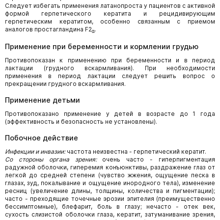
Следует избегать применения латанопроста у пациентов с активной
формой герпетического кератита и рецидивирующим
герпетическим кератитом, особенно связанным с приемом
аналогов простагландина F2
.
α
Применение при беременности и кормлении грудью
Противопоказан к применению при беременности и в период
лактации (грудного вскармливания). При необходимости
применения в период лактации следует решить вопрос о
прекращении грудного вскармливания.
Применение детьми
Противопоказано применение у детей в возрасте до 1 года
(эффективность и безопасность не установлены).
Побочное действие
Инфекции и инвазии:
частота неизвестна - герпетический кератит.
Со стороны органа зрения:
очень часто - гиперпигментация
радужной оболочки, гиперемия конъюнктивы, раздражение глаз от
легкой до средней степени (чувство жжения, ощущение песка в
глазах, зуд, покалывание и ощущение инородного тела), изменение
ресниц (увеличение длины, толщины, количества и пигментации);
часто - преходящие точечные эрозии эпителия (преимущественно
бессимптомные), блефарит, боль в глазу; нечасто - отек век,
сухость слизистой оболочки глаза, кератит, затуманивание зрения,