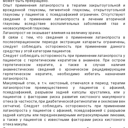
может быть прекращено.
Опыт применения латанопроста в терапии закрытоугольной и
врожденной глаукомы, пигментной глаукомы, открытоугольной
глаукомы у пациентов с псевдоафакией ограничен. Отсутствуют
сведения о применении латанопроста в лечении вторичной
глаукомы вследствие воспалительных заболеваний глаз и
неоваскулярной глаукомы.
Латанопрост не оказывает влияния на величину зрачка.
В связи с тем, что сведения о применении латанопроста в
послеоперационном периоде экстракции катаракты ограничены,
следует соблюдать осторожность при применении данного
средства у этой категории пациентов.
Следует соблюдать осторожность при применении латанопроста у
пациентов с герпетическим кератитом в анамнезе. При остром
герпетическом кератите, а также в случае наличия
анамнестических сведений о хроническом рецидивирующем
герпетическом кератите, необходимо избегать назначения
латанопроста.
Макулярный отек, в т.ч. кистозный, отмечался в период терапии
латанопростом преимущественно у пациентов с афакией,
псевдоафакией, разрывом задней капсулы хрусталика, или у
пациентов с факторами риска развития кистозного макулярного
отека (в частности, при диабетической ретинопатии и окклюзии вен
сетчатки). Следует соблюдать осторожность при применении
латанопроста у пациентов с афакией, псевдоафакией с разрывом
задней капсулы или переднекамерными интраокулярными линзами,
а также у пациентов с известными факторами риска кистозного
отека макулы.