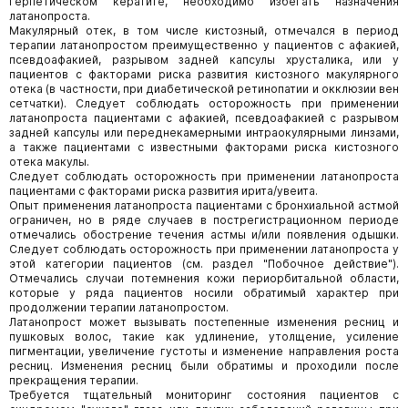
герпетическом кератите, необходимо избегать назначения
латанопроста.
Макулярный отек, в том числе кистозный, отмечался в период
терапии латанопростом преимущественно у пациентов с афакией,
псевдоафакией, разрывом задней капсулы хрусталика, или у
пациентов с факторами риска развития кистозного макулярного
отека (в частности, при диабетической ретинопатии и окклюзии вен
сетчатки). Следует соблюдать осторожность при применении
латанопроста пациентами с афакией, псевдоафакией с разрывом
задней капсулы или переднекамерными интраокулярными линзами,
а также пациентами с известными факторами риска кистозного
отека макулы.
Следует соблюдать осторожность при применении латанопроста
пациентами с факторами риска развития ирита/увеита.
Опыт применения латанопроста пациентами с бронхиальной астмой
ограничен, но в ряде случаев в пострегистрационном периоде
отмечались обострение течения астмы и/или появления одышки.
Следует соблюдать осторожность при применении латанопроста у
этой категории пациентов (см. раздел "Побочное действие").
Отмечались случаи потемнения кожи периорбитальной области,
которые у ряда пациентов носили обратимый характер при
продолжении терапии латанопростом.
Латанопрост может вызывать постепенные изменения ресниц и
пушковых волос, такие как удлинение, утолщение, усиление
пигментации, увеличение густоты и изменение направления роста
ресниц. Изменения ресниц были обратимы и проходили после
прекращения терапии.
Требуется тщательный мониторинг состояния пациентов с