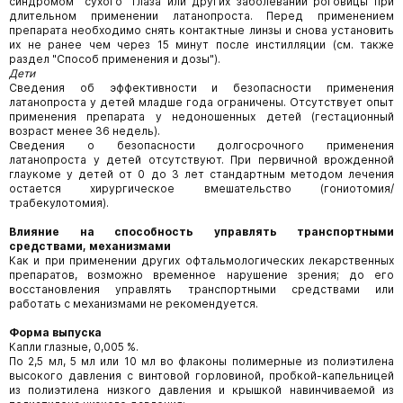
синдромом "сухого" глаза или других заболеваний роговицы при
длительном применении латанопроста. Перед применением
препарата необходимо снять контактные линзы и снова установить
их не ранее чем через 15 минут после инстилляции (см. также
раздел "Способ применения и дозы").
Дети
Сведения об эффективности и безопасности применения
латанопроста у детей младше года ограничены. Отсутствует опыт
применения препарата у недоношенных детей (гестационный
возраст менее 36 недель).
Сведения о безопасности долгосрочного применения
латанопроста у детей отсутствуют. При первичной врожденной
глаукоме у детей от 0 до 3 лет стандартным методом лечения
остается хирургическое вмешательство (гониотомия/
трабекулотомия).
Влияние на способность управлять транспортными
средствами, механизмами
Как и при применении других офтальмологических лекарственных
препаратов, возможно временное нарушение зрения; до его
восстановления управлять транспортными средствами или
работать с механизмами не рекомендуется.
Форма выпуска
Капли глазные, 0,005 %.
По 2,5 мл, 5 мл или 10 мл во флаконы полимерные из полиэтилена
высокого давления с винтовой горловиной, пробкой-капельницей
из полиэтилена низкого давления и крышкой навинчиваемой из