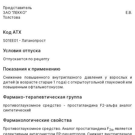
Представитель
ЗАО "ЛЕККО" Е.В.
Толстова
Код АТХ
S01EE01 - Латанопрост
Условия отпуска
Отпускается по рецепту
Показания к применению
Снижение повышенного внутриглазного давления у взрослых и
детей (в возрасте старше 1 года) с открытоугольной глаукомой или
повышенным офтальмотонусом.
Фармако-терапевтическая группа
противоглаукомное средство - простагландина F2-альфа аналог
синтетический
Фармакологические свойства
Противоглаукомное средство. Аналог простагландина F
, является
2α
селективным антагонистом FP-рецепторов. Снижает внутриглазное