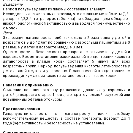
Выведение
Период полувыведения из плазмы составляет 17 минут.
Исследования на животных показали, что основные метаболиты (1,2-
динор- и 1,2,3,4-тетранорметаболиты) не обладают (или обладают
низкой) биологической активностью и выводятся преимущественно
с мочой.
Дети
Экспозиция латанопроста приблизительно в 2 раза выше у детей в
возрасте от 3 до 12 лет по сравнению с взрослыми пациентами и в 6
раз выше у детей в возрасте младше 3 лет.
Однако профиль безопасности препарата не отличается у детей и
взрослых. Время достижения максимальной концентрации кислоты
латанопроста в плазме крови составляет 5 минут для всех
возрастных групп. Период полувыведения кислоты латанопроста у
детей такой же, как и у взрослых. В равновесной концентрации не
происходит кумуляции кислоты латанопроста в плазме крови.
Показания к применению
Снижение повышенного внутриглазного давления у взрослых и
детей (в возрасте старше 1 года) с открытоугольной глаукомой или
повышенным офтальмотонусом.
Противопоказания
Гиперчувствительность к латанопросту и/или любому
вспомогательному веществу в составе препарата. Возраст до 1
года (эффективность и безопасность не установлены).
С осторожностью