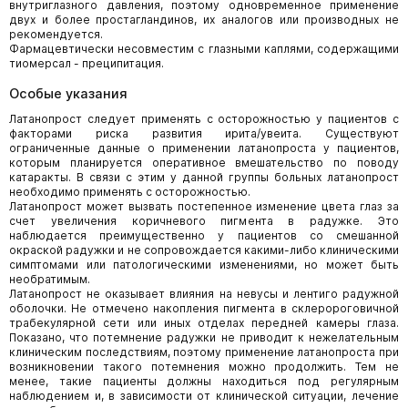
внутриглазного давления, поэтому одновременное применение
двух и более простагландинов, их аналогов или производных не
рекомендуется.
Фармацевтически несовместим с глазными каплями, содержащими
тиомерсал - преципитация.
Особые указания
Латанопрост следует применять с осторожностью у пациентов с
факторами риска развития ирита/увеита. Существуют
ограниченные данные о применении латанопроста у пациентов,
которым планируется оперативное вмешательство по поводу
катаракты. В связи с этим у данной группы больных латанопрост
необходимо применять с осторожностью.
Латанопрост может вызвать постепенное изменение цвета глаз за
счет увеличения коричневого пигмента в радужке. Это
наблюдается преимущественно у пациентов со смешанной
окраской радужки и не сопровождается какими-либо клиническими
симптомами или патологическими изменениями, но может быть
необратимым.
Латанопрост не оказывает влияния на невусы и лентиго радужной
оболочки. Не отмечено накопления пигмента в склеророговичной
трабекулярной сети или иных отделах передней камеры глаза.
Показано, что потемнение радужки не приводит к нежелательным
клиническим последствиям, поэтому применение латанопроста при
возникновении такого потемнения можно продолжить. Тем не
менее, такие пациенты должны находиться под регулярным
наблюдением и, в зависимости от клинической ситуации, лечение