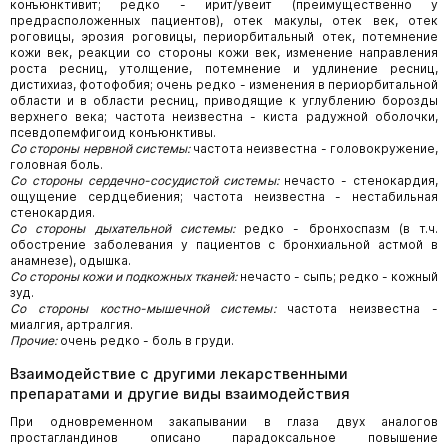
конъюнктивит; редко - ирит/увеит (преимущественно у
предрасположенных пациентов), отек макулы, отек век, отек
роговицы, эрозия роговицы, периорбитальный отек, потемнение
кожи век, реакции со стороны кожи век, изменение направления
роста ресниц, утолщение, потемнение и удлинение ресниц,
дистихиаз, фотофобия; очень редко - изменения в периорбитальной
области и в области ресниц, приводящие к углублению борозды
верхнего века; частота неизвестна - киста радужной оболочки,
псевдопемфигоид конъюнктивы.
Со стороны нервной системы:
частота неизвестна - головокружение,
головная боль.
Со стороны сердечно-сосудистой системы:
нечасто - стенокардия,
ощущение сердцебиения; частота неизвестна - нестабильная
стенокардия.
Со стороны дыхательной системы:
редко - бронхоспазм (в т.ч.
обострение заболевания у пациентов с бронхиальной астмой в
анамнезе), одышка.
Со стороны кожи и подкожных тканей:
нечасто - сыпь; редко - кожный
зуд.
Со стороны костно-мышечной системы:
частота неизвестна -
миалгия, артралгия.
Прочие:
очень редко - боль в груди.
Взаимодействие с другими лекарственными
препаратами и другие виды взаимодействия
При одновременном закапывании в глаза двух аналогов
простагландинов описано парадоксальное повышение