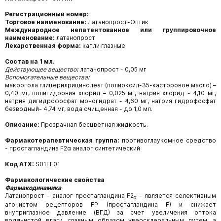
Регистрационный номер:
Торговое наименование:
Латанопрост-Оптик
Международное непатентованное или группировочное
наименование:
латанопрост
Лекарственная форма:
капли глазные
Состав на 1 мл.
Действующее вещество
:
латанопрост - 0,05 мг
Вспомогательные вещества
:
макрогола глицерилрицинолеат (полиоксил-35-касторовое масло) –
0,40 мг, полигидрония хлорид – 0,025 мг, натрия хлорид - 4,10 мг,
натрия дигидрофосфат моногидрат - 4,60 мг, натрия гидрофосфат
безводный- 4,74 мг, вода очищенная - до 1,0 мл.
Описание:
Прозрачная бесцветная жидкость.
Фармакотерапевтическая группа:
противоглаукомное средство
- простагландина F2α аналог синтетический
Код ATX:
S01EE01
Фармакологические свойства
Фармакодинамика
Латанопрост - аналог простагландина F2
- является селективным
α
агонистом рецепторов FP (простагландина F) и снижает
внутриглазное давление (ВГД) за счет увеличения оттока
водянистой влаги, главным образом увеосклеральным путем, а