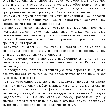
Опыт применения латанопроста у пациентов с бронхиальной астмой
ограничен, но в ряде случаев отмечались обострение течения
астмы и/или появления одышки. Следует соблюдать осторожность
при применении латанопроста у этой категории пациентов.
Отмечались случаи потемнения кожи периорбитальной области,
которые у ряда пациентов носили обратимый характер при
продолжении терапии латанопростом.
Латанопрост может вызывать постепенные изменения ресниц и
пушковых волос, такие как удлинение, утолщение, усиление
пигментации, увеличение густоты и изменение направления роста
ресниц. Изменения ресниц были обратимы и проходили после
прекращения терапии.
Требуется тщательный мониторинг состояния пациентов с
синдромом "сухого" глаза или других заболеваний роговицы при
длительном применении латанопроста.
Перед применением латанопроста необходимо снять контактные
линзы и снова установить их не ранее чем через 15 мин после
инстилляции.
Не следует осуществлять инстилляцию латанопроста чаще, чем 1
раз/сут, поскольку показано, что более частое введение снижает
гипотензивный эффект.
При пропуске одной дозы лечение продолжают по обычной схеме.
Как при применении любых глазных капель, с целью снижения
возможного системного эффекта латанопроста, сразу после
инстилляции каждой капли рекомендуется в течение 1 минуты
надавливать на нижнюю слезную точку, расположенную у
внутреннего угла глаза на нижнем веке. Эту процедуру необходимо
выполнять непосредственно после инстилляции.