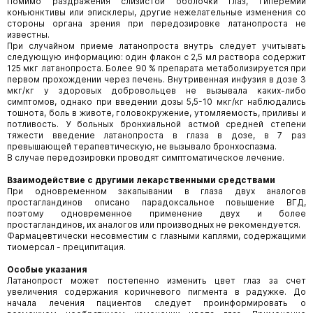
Помимо раздражения слизистой оболочки глаз, гиперемии
конъюнктивы или эписклеры, другие нежелательные изменения со
стороны органа зрения при передозировке латанопроста не
известны.
При случайном приеме латанопроста внутрь следует учитывать
следующую информацию: один флакон с 2,5 мл раствора содержит
125 мкг латанопроста. Более 90 % препарата метаболизируется при
первом прохождении через печень. Внутривенная инфузия в дозе 3
мкг/кг у здоровых добровольцев не вызывала каких-либо
симптомов, однако при введении дозы 5,5-10 мкг/кг наблюдались
тошнота, боль в животе, головокружение, утомляемость, приливы и
потливость. У больных бронхиальной астмой средней степени
тяжести введение латанопроста в глаза в дозе, в 7 раз
превышающей терапевтическую, не вызывало бронхоспазма.
В случае передозировки проводят симптоматическое лечение.
Взаимодействие с другими лекарственными средствами
При одновременном закапывании в глаза двух аналогов
простагландинов описано парадоксальное повышение ВГД,
поэтому одновременное применение двух и более
простагландинов, их аналогов или производных не рекомендуется.
Фармацевтически несовместим с глазными каплями, содержащими
тиомерсал - преципитация.
Особые указания
Латанопрост может постепенно изменить цвет глаз за счет
увеличения содержания коричневого пигмента в радужке. До
начала лечения пациентов следует проинформировать о