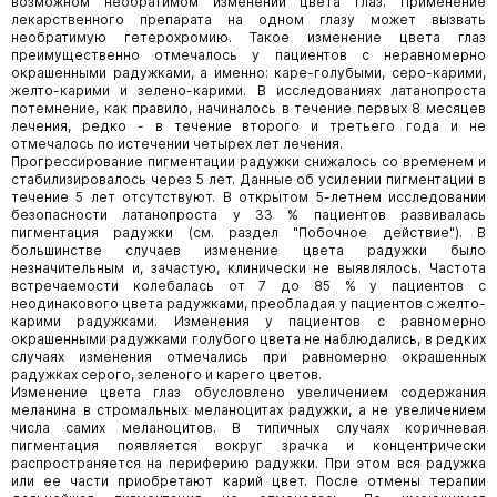
возможном необратимом изменении цвета глаз. Применение
лекарственного препарата на одном глазу может вызвать
необратимую гетерохромию. Такое изменение цвета глаз
преимущественно отмечалось у пациентов с неравномерно
окрашенными радужками, а именно: каре-голубыми, серо-карими,
желто-карими и зелено-карими. В исследованиях латанопроста
потемнение, как правило, начиналось в течение первых 8 месяцев
лечения, редко - в течение второго и третьего года и не
отмечалось по истечении четырех лет лечения.
Прогрессирование пигментации радужки снижалось со временем и
стабилизировалось через 5 лет. Данные об усилении пигментации в
течение 5 лет отсутствуют. В открытом 5-летнем исследовании
безопасности латанопроста у 33 % пациентов развивалась
пигментация радужки (см. раздел "Побочное действие"). В
большинстве случаев изменение цвета радужки было
незначительным и, зачастую, клинически не выявлялось. Частота
встречаемости колебалась от 7 до 85 % у пациентов с
неодинакового цвета радужками, преобладая у пациентов с желто-
карими радужками. Изменения у пациентов с равномерно
окрашенными радужками голубого цвета не наблюдались, в редких
случаях изменения отмечались при равномерно окрашенных
радужках серого, зеленого и карего цветов.
Изменение цвета глаз обусловлено увеличением содержания
меланина в стромальных меланоцитах радужки, а не увеличением
числа самих меланоцитов. В типичных случаях коричневая
пигментация появляется вокруг зрачка и концентрически
распространяется на периферию радужки. При этом вся радужка
или ее части приобретают карий цвет. После отмены терапии