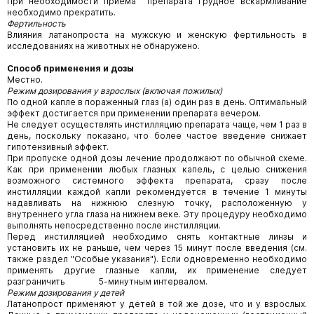
При необходимости приема препарата грудное вскармливание
необходимо прекратить.
Фертильность
Влияния латанопроста на мужскую и женскую фертильность в
исследованиях на животных не обнаружено.
Способ применения и дозы
Местно.
Режим дозирования у взрослых (включая пожилых)
По одной капле в пораженный глаз (а) один раз в день. Оптимальный
эффект достигается при применении препарата вечером.
Не следует осуществлять инстилляцию препарата чаще, чем 1 раз в
день, поскольку показано, что более частое введение снижает
гипотензивный эффект.
При пропуске одной дозы лечение продолжают по обычной схеме.
Как при применении любых глазных капель, с целью снижения
возможного системного эффекта препарата, сразу после
инстилляции каждой капли рекомендуется в течение 1 минуты
надавливать на нижнюю слезную точку, расположенную у
внутреннего угла глаза на нижнем веке. Эту процедуру необходимо
выполнять непосредственно после инстилляции.
Перед инстилляцией необходимо снять контактные линзы и
установить их не раньше, чем через 15 минут после введения (см.
также раздел "Особые указания"). Если одновременно необходимо
применять другие глазные капли, их применение следует
разграничить 5-минутным интервалом.
Режим дозирования у детей
Латанопрост применяют у детей в той же дозе, что и у взрослых.