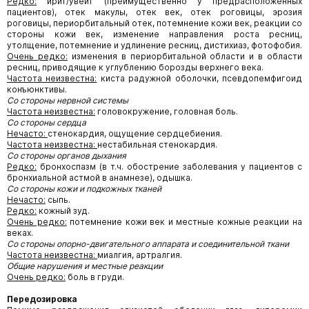
Редко:
ирит/увеит (преимущественно у предрасположенных
пациентов), отек макулы, отек век, отек роговицы, эрозия
роговицы, периорбитальный отек, потемнение кожи век, реакции со
стороны кожи век, изменение направления роста ресниц,
утолщение, потемнение и удлинение ресниц, дистихиаз, фотофобия.
Очень редко:
изменения в периорбитальной области и в области
ресниц, приводящие к углублению борозды верхнего века.
Частота неизвестна:
киста радужной оболочки, псевдопемфигоид
конъюнктивы.
Со стороны нервной системы
Частота неизвестна:
головокружение, головная боль.
Со стороны сердца
Нечасто:
стенокардия, ощущение сердцебиения.
Частота неизвестна:
нестабильная стенокардия.
Со стороны органов дыхания
Редко:
бронхоспазм (в т.ч. обострение заболевания у пациентов с
бронхиальной астмой в анамнезе), одышка.
Со стороны кожи и подкожных тканей
Нечасто:
сыпь.
Редко:
кожный зуд.
Очень редко:
потемнение кожи век и местные кожные реакции на
веках.
Со стороны опорно-двигательного аппарата и соединительной ткани
Частота неизвестна:
миалгия, артралгия.
Общие нарушения и местные реакции
Очень редко:
боль в груди.
Передозировка