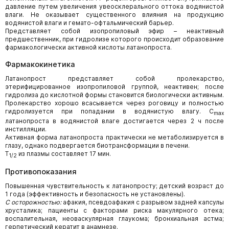
давление путем увеличения увеосклерального оттока водянистой
влаги. Не оказывает существенного влияния на продукцию
водянистой влаги и гемато-офтальмический барьер.
Представляет собой изопропиловый эфир – неактивный
предшественник, при гидролизе которого происходит образование
фармакологически активной кислоты латанопроста.
Фармакокинетика
Латанопрост представляет собой пролекарство,
этерифицированное изопропиловой группой, неактивен; после
гидролиза до кислотной формы становится биологически активным.
Пролекарство хорошо всасывается через роговицу и полностью
гидролизуется при попадании в водянистую влагу. C
max
латанопроста в водянистой влаге достигается через 2 ч после
инстилляции.
Активная форма латанопроста практически не метаболизируется в
глазу, однако подвергается биотрансформации в печени.
T
из плазмы составляет 17 мин.
1/2
Противопоказания
Повышенная чувствительность к латанопросту; детский возраст до
1 года (эффективность и безопасность не установлены).
С осторожностью:
афакия, псевдоафакия с разрывом задней капсулы
хрусталика; пациенты с факторами риска макулярного отека;
воспалительная, неоваскулярная глаукома; бронхиальная астма;
герпетический кератит в анамнезе.