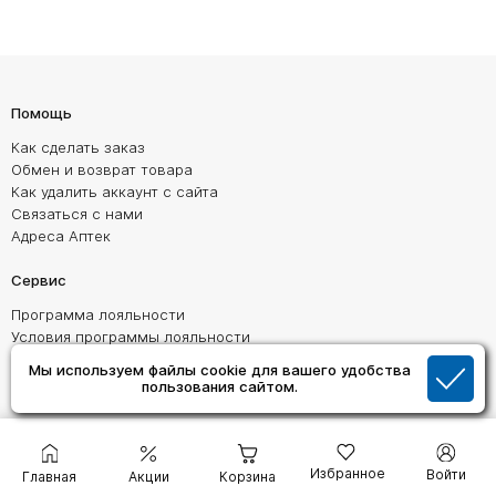
Помощь
Как сделать заказ
Обмен и возврат товара
Как удалить аккаунт с сайта
Связаться с нами
Адреса Аптек
Сервис
Программа лояльности
Условия программы лояльности
Пользовательское соглашение
Мы используем файлы cookie для вашего удобства
Политика обработки персональных данных
пользования сайтом.
Согласие на обработку персональных данных
О Компании
Избранное
Войти
Главная
Акции
Корзина
О нас