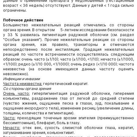
Данные о применении препарата у недоношенных (гестационный
возраст < 36 недель) отсутствуют. Данные у детей < 1 года сильно
ограничены.
Побочное действие
Большинство нежелательных реакций отмечались со стороны
органа зрения. В открытом 5-летнем исследовании безопасности
у 33 % развилась пигментация радужной оболочки (см. раздел
"Особые указания"). Прочие нежелательные реакции со стороны
органа зрения, как правило, транзиторны и отмечаются
непосредственно после инстилляции. Градация нежелательных
реакций по частоте встречаемости осуществлялась следующим
образом: очень часто (≥1/10); часто (≥1/100, <1/10); нечасто (≥1/1000,
<1/100); редко (≥1/10 000, <1/1000); очень редко (<1/10 000); частота
неизвестна (на основе имеющихся данных частоту оценить
невозможно).
Инфекции и инвазии
Частота неизвестна:
герпетический кератит.
Со стороны органа зрения
Очень часто:
гиперпигментация радужной оболочки, гиперемия
конъюнктивы, раздражение глаз от легкой до средней степени
(чувство жжения, ощущение песка в глазах, зуд, покалывание и
ощущение инородного тела), изменение ресниц (увеличение длины,
толщины, количества и пигментации).
Часто:
преходящие точечные эрозии эпителия (преимущественно
бессимптомные), блефарит, боль в глазу.
Нечасто:
отек век, сухость слизистой оболочки глаза, кератит,
затуманивание зрения, конъюнктивит.