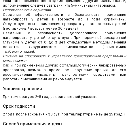
Если одновременно необходимо применять другие глазные капли,
их применение следует разграничить 5-минутным интервалом.
Использование в педиатрии
Сведения об эффективности и безопасности применения
латанопроста у детей в возрасте до 1 года ограничены.
Отсутствует опыт применения препарата у недоношенных детей
(гестационный возраст менее 36 недель).
Сведения о безопасности долгосрочного применения
латанопроста у детей отсутствуют. При первичной врожденной
глаукоме у детей от 0 до 3 лет стандартным методом лечения
остается хирургическое вмешательство (гониотомия/
трабекулотомия).
Влияние на способность к управлению транспортными средствами и
механизмами
Как и при применении других офтальмологических лекарственных
препаратов, возможно временное нарушение зрения; до его
восстановления управлять транспортными средствами или
работать с механизмами не рекомендуется.
Условия хранения
При температуре 2-8 град, в оригинальной упаковке
Срок годности
2 года; после вскрытия - 30 сут (при температуре не выше 25 град.)
Способ применения и дозы