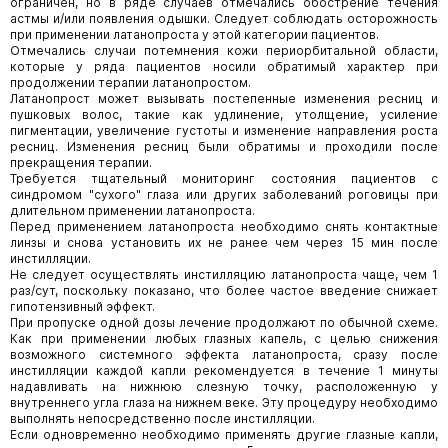
ограничен, но в ряде случаев отмечались обострение течения
астмы и/или появления одышки. Следует соблюдать осторожность
при применении латанопроста у этой категории пациентов.
Отмечались случаи потемнения кожи периорбитальной области,
которые у ряда пациентов носили обратимый характер при
продолжении терапии латанопростом.
Латанопрост может вызывать постепенные изменения ресниц и
пушковых волос, такие как удлинение, утолщение, усиление
пигментации, увеличение густоты и изменение направления роста
ресниц. Изменения ресниц были обратимы и проходили после
прекращения терапии.
Требуется тщательный мониторинг состояния пациентов с
синдромом "сухого" глаза или других заболеваний роговицы при
длительном применении латанопроста.
Перед применением латанопроста необходимо снять контактные
линзы и снова установить их не ранее чем через 15 мин после
инстилляции.
Не следует осуществлять инстилляцию латанопроста чаще, чем 1
раз/сут, поскольку показано, что более частое введение снижает
гипотензивный эффект.
При пропуске одной дозы лечение продолжают по обычной схеме.
Как при применении любых глазных капель, с целью снижения
возможного системного эффекта латанопроста, сразу после
инстилляции каждой капли рекомендуется в течение 1 минуты
надавливать на нижнюю слезную точку, расположенную у
внутреннего угла глаза на нижнем веке. Эту процедуру необходимо
выполнять непосредственно после инстилляции.
Если одновременно необходимо применять другие глазные капли,