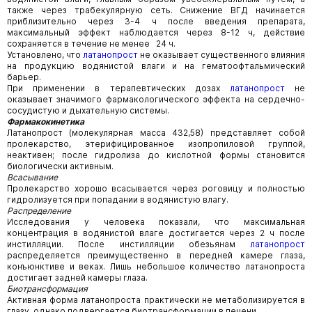
также через трабекулярную сеть. Снижение ВГД начинается
приблизительно через 3-4 ч после введения препарата,
максимальный эффект наблюдается через 8-12 ч, действие
сохраняется в течение не менее 24 ч.
Установлено, что
латанопрост
не оказывает существенного влияния
на продукцию водянистой влаги и на гематоофтальмический
барьер.
При применении в терапевтических дозах
латанопрост
не
оказывает значимого фармакологического эффекта на сердечно-
сосудистую и дыхательную системы.
Фармакокинетика
Латанопрост (молекулярная масса 432,58) представляет собой
пролекарство, этерифицированное изопропиловой группой,
неактивен; после гидролиза до кислотной формы становится
биологически активным.
Всасывание
Пролекарство хорошо всасывается через роговицу и полностью
гидролизуется при попадании в водянистую влагу.
Распределение
Исследования у человека показали, что максимальная
концентрация в водянистой влаге достигается через 2 ч после
инстилляции. После инстилляции обезьянам
латанопрост
распределяется преимущественно в передней камере глаза,
конъюнктиве и веках. Лишь небольшое количество латанопроста
достигает задней камеры глаза.
Биотрансформация
Активная форма латанопроста практически не метаболизируется в
глазу, однако подвергается биотрансформации в печени.