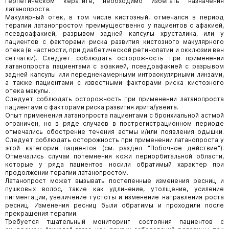
герпетическом кератите, необходимо избегать назначения
латанопроста.
Макулярный отек, в том числе кистозный, отмечался в период
терапии латанопростом преимущественно у пациентов с афакией,
псевдоафакией, разрывом задней капсулы хрусталика, или у
пациентов с факторами риска развития кистозного макулярного
отека (в частности, при диабетической ретинопатии и окклюзии вен
сетчатки). Следует соблюдать осторожность при применении
латанопроста пациентами с афакией, псевдоафакией с разрывом
задней капсулы или переднекамерными интраокулярными линзами,
а также пациентами с известными факторами риска кистозного
отека макулы.
Следует соблюдать осторожность при применении латанопроста
пациентами с факторами риска развития ирита/увеита.
Опыт применения латанопроста пациентами с бронхиальной астмой
ограничен, но в ряде случаев в пострегистрационном периоде
отмечались обострение течения астмы и/или появления одышки.
Следует соблюдать осторожность при применении латанопроста у
этой категории пациентов (см. раздел "Побочное действие").
Отмечались случаи потемнения кожи периорбитальной области,
которые у ряда пациентов носили обратимый характер при
продолжении терапии латанопростом.
Латанопрост может вызывать постепенные изменения ресниц и
пушковых волос, такие как удлинение, утолщение, усиление
пигментации, увеличение густоты и изменение направления роста
ресниц. Изменения ресниц были обратимы и проходили после
прекращения терапии.
Требуется тщательный мониторинг состояния пациентов с