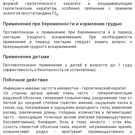
формой герпетического кератита и рецидивирующим
герпетическим кератитом, особенно связанным с приемом
аналогов простагландина F2
.
α
Применение при беременности и кормлении грудью
Противопоказан к применению при беременности и в период
лактации (грудного вскармливания). При необходимости
применения в период лактации следует решить вопрос о
прекращении грудного вскармливания.
Применение детьми
Противопоказано применение у детей в возрасте до 1 года
(эффективность и безопасность не установлены).
Побочное действие
Инфекции и инвазии:
частота неизвестна - герпетический кератит.
Со стороны органа зрения:
очень часто - гиперпигментация
радужной оболочки, гиперемия конъюнктивы, раздражение глаз от
легкой до средней степени (чувство жжения, ощущение песка в
глазах, зуд, покалывание и ощущение инородного тела), изменение
ресниц (увеличение длины, толщины, количества и пигментации);
часто - преходящие точечные эрозии эпителия (преимущественно
бессимптомные), блефарит, боль в глазу; нечасто - отек век,
сухость слизистой оболочки глаза, кератит, затуманивание зрения,
конъюнктивит; редко - ирит/увеит (преимущественно у