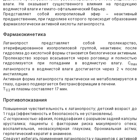
влаги. Не оказывает существенного влияния на продукцию
водянистой влаги и гемато-офтальмический барьер.
Представляет собой изопропиловый эфир – неактивный
предшественник, при гидролизе которого происходит образование
фармакологически активной кислоты латанопроста.
Фармакокинетика
Латанопрост представляет собой пролекарство,
этерифицированное изопропиловой группой, неактивен; после
гидролиза до кислотной формы становится биологически активным.
Пролекарство хорошо всасывается через роговицу и полностью
гидролизуется при попадании в водянистую влагу. C
max
латанопроста в водянистой влаге достигается через 2 ч после
инстилляции.
Активная форма латанопроста практически не метаболизируется в
глазу, однако подвергается биотрансформации в печени.
T
из плазмы составляет 17 мин.
1/2
Противопоказания
Повышенная чувствительность к латанопросту; детский возраст до
1 года (эффективность и безопасность не установлены).
С осторожностью:
афакия, псевдоафакия с разрывом задней капсулы
хрусталика; пациенты с факторами риска макулярного отека;
воспалительная, неоваскулярная глаукома; бронхиальная астма;
герпетический кератит в анамнезе.
Следует избегать применения латанопроста у пациентов с активной