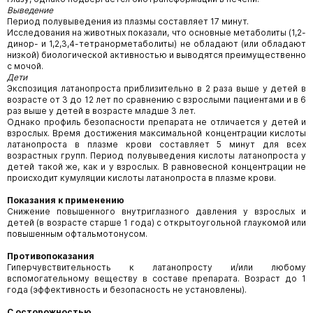
Выведение
Период полувыведения из плазмы составляет 17 минут.
Исследования на животных показали, что основные метаболиты (1,2-
динор- и 1,2,3,4-тетранорметаболиты) не обладают (или обладают
низкой) биологической активностью и выводятся преимущественно
с мочой.
Дети
Экспозиция латанопроста приблизительно в 2 раза выше у детей в
возрасте от 3 до 12 лет по сравнению с взрослыми пациентами и в 6
раз выше у детей в возрасте младше 3 лет.
Однако профиль безопасности препарата не отличается у детей и
взрослых. Время достижения максимальной концентрации кислоты
латанопроста в плазме крови составляет 5 минут для всех
возрастных групп. Период полувыведения кислоты латанопроста у
детей такой же, как и у взрослых. В равновесной концентрации не
происходит кумуляции кислоты латанопроста в плазме крови.
Показания к применению
Снижение повышенного внутриглазного давления у взрослых и
детей (в возрасте старше 1 года) с открытоугольной глаукомой или
повышенным офтальмотонусом.
Противопоказания
Гиперчувствительность к латанопросту и/или любому
вспомогательному веществу в составе препарата. Возраст до 1
года (эффективность и безопасность не установлены).
С осторожностью