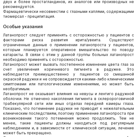
двух и более простагландинов, их аналогов или производных не
рекомендуется.
Фармацевтически несовместим с глазными каплями, содержащими
тиомерсал - преципитация.
Особые указания
Латанопрост следует применять с осторожностью у пациентов с
факторами риска развития ирита/увеита. Существуют
ограниченные данные о применении латанопроста у пациентов,
которым планируется оперативное вмешательство по поводу
катаракты. В связи с этим у данной группы больных латанопрост
необходимо применять с осторожностью.
Латанопрост может вызвать постепенное изменение цвета глаз за
счет увеличения коричневого пигмента в радужке. Это
наблюдается преимущественно у пациентов со смешанной
окраской радужки и не сопровождается какими-либо клиническими
симптомами или патологическими изменениями, но может быть
необратимым.
Латанопрост не оказывает влияния на невусы и лентиго радужной
оболочки. Не отмечено накопления пигмента в склеророговичной
трабекулярной сети или иных отделах передней камеры глаза.
Показано, что потемнение радужки не приводит к нежелательным
клиническим последствиям, поэтому применение латанопроста при
возникновении такого потемнения можно продолжить. Тем не
менее, такие пациенты должны находиться под регулярным
наблюдением и, в зависимости от клинической ситуации, лечение
может быть прекращено.