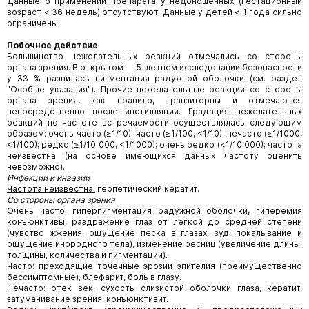
Данные о применении препарата у недоношенных (гестационный
возраст < 36 недель) отсутствуют. Данные у детей < 1 года сильно
ограничены.
Побочное действие
Большинство нежелательных реакций отмечались со стороны
органа зрения. В открытом 5-летнем исследовании безопасности
у 33 % развилась пигментация радужной оболочки (см. раздел
"Особые указания"). Прочие нежелательные реакции со стороны
органа зрения, как правило, транзиторны и отмечаются
непосредственно после инстилляции. Градация нежелательных
реакций по частоте встречаемости осуществлялась следующим
образом: очень часто (≥1/10); часто (≥1/100, <1/10); нечасто (≥1/1000,
<1/100); редко (≥1/10 000, <1/1000); очень редко (<1/10 000); частота
неизвестна (на основе имеющихся данных частоту оценить
невозможно).
Инфекции и инвазии
Частота неизвестна:
герпетический кератит.
Со стороны органа зрения
Очень часто:
гиперпигментация радужной оболочки, гиперемия
конъюнктивы, раздражение глаз от легкой до средней степени
(чувство жжения, ощущение песка в глазах, зуд, покалывание и
ощущение инородного тела), изменение ресниц (увеличение длины,
толщины, количества и пигментации).
Часто:
преходящие точечные эрозии эпителия (преимущественно
бессимптомные), блефарит, боль в глазу.
Нечасто:
отек век, сухость слизистой оболочки глаза, кератит,
затуманивание зрения, конъюнктивит.