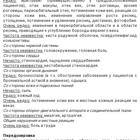
Редко:
ирит/увеит (преимущественно у предрасположенных
пациентов), отек макулы, отек век, отек роговицы, эрозия
роговицы, периорбитальный отек, потемнение кожи век, реакции со
стороны кожи век, изменение направления роста ресниц,
утолщение, потемнение и удлинение ресниц, дистихиаз, фотофобия.
Очень редко:
изменения в периорбитальной области и в области
ресниц, приводящие к углублению борозды верхнего века.
Частота неизвестна:
киста радужной оболочки, псевдопемфигоид
конъюнктивы.
Со стороны нервной системы
Частота неизвестна:
головокружение, головная боль.
Со стороны сердца
Нечасто:
стенокардия, ощущение сердцебиения.
Частота неизвестна:
нестабильная стенокардия.
Со стороны органов дыхания
Редко:
бронхоспазм (в т.ч. обострение заболевания у пациентов с
бронхиальной астмой в анамнезе), одышка.
Со стороны кожи и подкожных тканей
Нечасто:
сыпь.
Редко:
кожный зуд.
Очень редко:
потемнение кожи век и местные кожные реакции на
веках.
Со стороны опорно-двигательного аппарата и соединительной ткани
Частота неизвестна:
миалгия, артралгия.
Общие нарушения и местные реакции
Очень редко:
боль в груди.
Передозировка