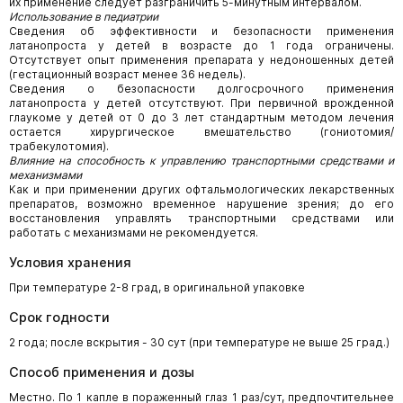
их применение следует разграничить 5-минутным интервалом.
Использование в педиатрии
Сведения об эффективности и безопасности применения
латанопроста у детей в возрасте до 1 года ограничены.
Отсутствует опыт применения препарата у недоношенных детей
(гестационный возраст менее 36 недель).
Сведения о безопасности долгосрочного применения
латанопроста у детей отсутствуют. При первичной врожденной
глаукоме у детей от 0 до 3 лет стандартным методом лечения
остается хирургическое вмешательство (гониотомия/
трабекулотомия).
Влияние на способность к управлению транспортными средствами и
механизмами
Как и при применении других офтальмологических лекарственных
препаратов, возможно временное нарушение зрения; до его
восстановления управлять транспортными средствами или
работать с механизмами не рекомендуется.
Условия хранения
При температуре 2-8 град, в оригинальной упаковке
Срок годности
2 года; после вскрытия - 30 сут (при температуре не выше 25 град.)
Способ применения и дозы
Местно. По 1 капле в пораженный глаз 1 раз/сут, предпочтительнее