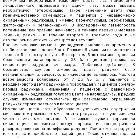
возможном необратимом изменении цвета глаз. Применение
лекарственного препарата на одном глазу может вызвать
необратимую гетерохромию. Такое изменение цвета глаз
преимущественно отмечалось у пациентов с неравномерно
окрашенными радужками, а именно: каре-голубыми, серо-карими,
желто-карими и зелено-карими. В исследованиях латанопроста
потемнение, как правило, начиналось в течение первых 8 месяцев
лечения, редко - в течение второго и третьего года и не
отмечалось по истечении четырех лет лечения.
Прогрессирование пигментации радужки снижалось со временем и
стабилизировалось через 5 лет. Данные об усилении пигментации в
течение 5 лет отсутствуют. В открытом 5-летнем исследовании
безопасности латанопроста у 33 % пациентов развивалась
пигментация радужки (см. раздел "Побочное действие"). В
большинстве случаев изменение цвета радужки было
незначительным и, зачастую, клинически не выявлялось. Частота
встречаемости колебалась от 7 до 85 % у пациентов с
неодинакового цвета радужками, преобладая у пациентов с желто-
карими радужками. Изменения у пациентов с равномерно
окрашенными радужками голубого цвета не наблюдались, в редких
случаях изменения отмечались при равномерно окрашенных
радужках серого, зеленого и карего цветов.
Изменение цвета глаз обусловлено увеличением содержания
меланина в стромальных меланоцитах радужки, а не увеличением
числа самих меланоцитов. В типичных случаях коричневая
пигментация появляется вокруг зрачка и концентрически
распространяется на периферию радужки. При этом вся радужка
или ее части приобретают карий цвет. После отмены терапии