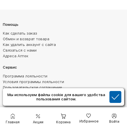
Помощь
Как сделать заказ
Обмен и возврат товара
Как удалить аккаунт с сайта
Связаться с нами
Адреса Аптек
Сервис
Программа лояльности
Условия программы лояльности
Пользовательское соглашение
Политика обработки персональных данных
Мы используем файлы cookie для вашего удобства
Согласие на обработку персональных данных
пользования сайтом.
О Компании
О нас
Избранное
Войти
Главная
Акции
Корзина
Контактные данные