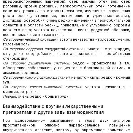
предрасположенных пациентов), отек макулы, отек век, отек
роговицы, эрозия роговицы, периорбитальный отек, потемнение
кожи век, реакции со стороны кожи век, изменение направления
роста ресниц, утолщение, потемнение и удлинение ресниц,
дистихиаз, фотофобия; очень редко - изменения в периорбитальной
области и в области ресниц, приводящие к углублению борозды
верхнего века; частота неизвестна - киста радужной оболочки,
псевдопемфигоид конъюнктивы.
Со стороны нервной системы:
частота неизвестна - головокружение,
головная боль.
Со стороны сердечно-сосудистой системы:
нечасто - стенокардия,
ощущение сердцебиения; частота неизвестна - нестабильная
стенокардия.
Со стороны дыхательной системы:
редко - бронхоспазм (в т.ч.
обострение заболевания у пациентов с бронхиальной астмой в
анамнезе), одышка.
Со стороны кожи и подкожных тканей:
нечасто - сыпь; редко - кожный
зуд.
Со стороны костно-мышечной системы:
частота неизвестна -
миалгия, артралгия.
Прочие:
очень редко - боль в груди.
Взаимодействие с другими лекарственными
препаратами и другие виды взаимодействия
При одновременном закапывании в глаза двух аналогов
простагландинов описано парадоксальное повышение
внутриглазного давления, поэтому одновременное применение