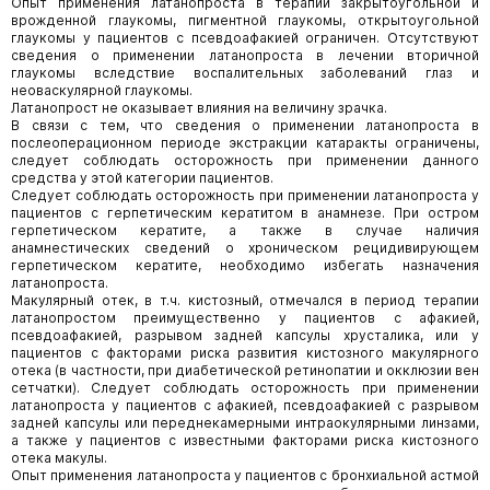
Опыт применения латанопроста в терапии закрытоугольной и
врожденной глаукомы, пигментной глаукомы, открытоугольной
глаукомы у пациентов с псевдоафакией ограничен. Отсутствуют
сведения о применении латанопроста в лечении вторичной
глаукомы вследствие воспалительных заболеваний глаз и
неоваскулярной глаукомы.
Латанопрост не оказывает влияния на величину зрачка.
В связи с тем, что сведения о применении латанопроста в
послеоперационном периоде экстракции катаракты ограничены,
следует соблюдать осторожность при применении данного
средства у этой категории пациентов.
Следует соблюдать осторожность при применении латанопроста у
пациентов с герпетическим кератитом в анамнезе. При остром
герпетическом кератите, а также в случае наличия
анамнестических сведений о хроническом рецидивирующем
герпетическом кератите, необходимо избегать назначения
латанопроста.
Макулярный отек, в т.ч. кистозный, отмечался в период терапии
латанопростом преимущественно у пациентов с афакией,
псевдоафакией, разрывом задней капсулы хрусталика, или у
пациентов с факторами риска развития кистозного макулярного
отека (в частности, при диабетической ретинопатии и окклюзии вен
сетчатки). Следует соблюдать осторожность при применении
латанопроста у пациентов с афакией, псевдоафакией с разрывом
задней капсулы или переднекамерными интраокулярными линзами,
а также у пациентов с известными факторами риска кистозного
отека макулы.
Опыт применения латанопроста у пациентов с бронхиальной астмой