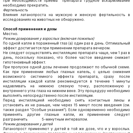
При необходимости приема препарата грудное вскармливание
необходимо прекратить.
Фертильность
Влияния латанопроста на мужскую и женскую фертильность в
исследованиях на животных не обнаружено.
Способ применения и дозы
Местно.
Режим дозирования у взрослых (включая пожилых)
По одной капле в пораженный глаз (а) один раз в день. Оптимальный
эффект достигается при применении препарата вечером.
Не следует осуществлять инстилляцию препарата чаще, чем 1 раз в
день, поскольку показано, что более частое введение снижает
гипотензивный эффект.
При пропуске одной дозы лечение продолжают по обычной схеме.
Как при применении любых глазных капель, с целью снижения
возможного системного эффекта препарата, сразу после
инстилляции каждой капли рекомендуется в течение 1 минуты
надавливать на нижнюю слезную точку, расположенную у
внутреннего угла глаза на нижнем веке. Эту процедуру необходимо
выполнять непосредственно после инстилляции.
Перед инстилляцией необходимо снять контактные линзы и
установить их не раньше, чем через 15 минут после введения (см.
также раздел "Особые указания"). Если одновременно необходимо
применять другие глазные капли, их применение следует
разграничить 5-минутным интервалом.
Режим дозирования у детей
Латанопрост применяют у детей в той же дозе, что и у взрослых.