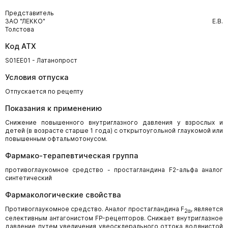
Представитель
ЗАО "ЛЕККО" Е.В.
Толстова
Код АТХ
S01EE01 - Латанопрост
Условия отпуска
Отпускается по рецепту
Показания к применению
Снижение повышенного внутриглазного давления у взрослых и
детей (в возрасте старше 1 года) с открытоугольной глаукомой или
повышенным офтальмотонусом.
Фармако-терапевтическая группа
противоглаукомное средство - простагландина F2-альфа аналог
синтетический
Фармакологические свойства
Противоглаукомное средство. Аналог простагландина F
, является
2α
селективным антагонистом FP-рецепторов. Снижает внутриглазное
давление путем увеличения увеосклерального оттока водянистой