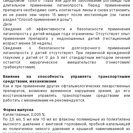
синдромом "сухого" глаза или других заболеваний роговицы при
длительном применении латанопроста. Перед применением
препарата необходимо снять контактные линзы и снова установить
их не ранее чем через 15 минут после инстилляции (см. также
раздел "Способ применения и дозы").
Дети
Сведения об эффективности и безопасности применения
латанопроста у детей младше года ограничены. Отсутствует опыт
применения препарата у недоношенных детей (гестационный
возраст менее 36 недель).
Сведения о безопасности долгосрочного применения
латанопроста у детей отсутствуют. При первичной врожденной
глаукоме у детей от 0 до 3 лет стандартным методом лечения
остается хирургическое вмешательство (гониотомия/
трабекулотомия).
Влияние на способность управлять транспортными
средствами, механизмами
Как и при применении других офтальмологических лекарственных
препаратов, возможно временное нарушение зрения; до его
восстановления управлять транспортными средствами или
работать с механизмами не рекомендуется.
Форма выпуска
Капли глазные, 0,005 %.
По 2,5 мл, 5 мл или 10 мл во флаконы полимерные из полиэтилена
высокого давления с винтовой горловиной, пробкой-капельницей
из полиэтилена низкого давления и крышкой навинчиваемой из