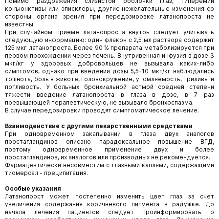
Помимо раздражения слизистой оболочки глаз, гиперемии
конъюнктивы или эписклеры, другие нежелательные изменения со
стороны органа зрения при передозировке латанопроста не
известны.
При случайном приеме латанопроста внутрь следует учитывать
следующую информацию: один флакон с 2,5 мл раствора содержит
125 мкг латанопроста. Более 90 % препарата метаболизируется при
первом прохождении через печень. Внутривенная инфузия в дозе 3
мкг/кг у здоровых добровольцев не вызывала каких-либо
симптомов, однако при введении дозы 5,5-10 мкг/кг наблюдались
тошнота, боль в животе, головокружение, утомляемость, приливы и
потливость. У больных бронхиальной астмой средней степени
тяжести введение латанопроста в глаза в дозе, в 7 раз
превышающей терапевтическую, не вызывало бронхоспазма.
В случае передозировки проводят симптоматическое лечение.
Взаимодействие с другими лекарственными средствами
При одновременном закапывании в глаза двух аналогов
простагландинов описано парадоксальное повышение ВГД,
поэтому одновременное применение двух и более
простагландинов, их аналогов или производных не рекомендуется.
Фармацевтически несовместим с глазными каплями, содержащими
тиомерсал - преципитация.
Особые указания
Латанопрост может постепенно изменить цвет глаз за счет
увеличения содержания коричневого пигмента в радужке. До
начала лечения пациентов следует проинформировать о