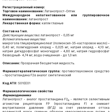
Регистрационный номер:
Торговое наименование:
Латанопрост-Оптик
Международное непатентованное или группировочное
наименование:
латанопрост
Лекарственная форма:
капли глазные
Состав на 1 мл.
Действующее вещество
:
латанопрост - 0,05 мг
Вспомогательные вещества
:
макрогола глицерилрицинолеат (полиоксил-35-касторовое масло) –
0,40 мг, полигидрония хлорид – 0,025 мг, натрия хлорид - 4,10 мг,
натрия дигидрофосфат моногидрат - 4,60 мг, натрия гидрофосфат
безводный- 4,74 мг, вода очищенная - до 1,0 мл.
Описание:
Прозрачная бесцветная жидкость.
Фармакотерапевтическая группа:
противоглаукомное средство
- простагландина F2α аналог синтетический
Код ATX:
S01EE01
Фармакологические свойства
Фармакодинамика
Латанопрост - аналог простагландина F2
- является селективным
α
агонистом рецепторов FP (простагландина F) и снижает
внутриглазное давление (ВГД) за счет увеличения оттока
водянистой влаги, главным образом увеосклеральным путем, а