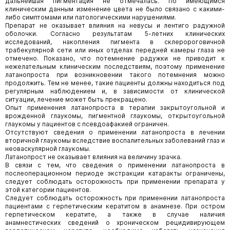
дальнейшая пигментация не отмечалась. По имеющимся
клиническим данным изменение цвета не было связано с какими-
либо симптомами или патологическими нарушениями.
Препарат не оказывает влияния на невусы и лентиго радужной
оболочки. Согласно результатам 5-летних клинических
исследований, накопления пигмента в склеророговичной
трабекулярной сети или иных отделах передней камеры глаза не
отмечено. Показано, что потемнение радужки не приводит к
нежелательным клиническим последствиям, поэтому применение
латанопроста при возникновении такого потемнения можно
продолжить. Тем не менее, такие пациенты должны находиться под
регулярным наблюдением и, в зависимости от клинической
ситуации, лечение может быть прекращено.
Опыт применения латанопроста в терапии закрытоугольной и
врожденной глаукомы, пигментной глаукомы, открытоугольной
глаукомы у пациентов с псевдоафакией ограничен.
Отсутствуют сведения о применении латанопроста в лечении
вторичной глаукомы вследствие воспалительных заболеваний глаз и
неоваскулярной глаукомы.
Латанопрост не оказывает влияния на величину зрачка.
В связи с тем, что сведения о применении латанопроста в
послеоперационном периоде экстракции катаракты ограничены,
следует соблюдать осторожность при применении препарата у
этой категории пациентов.
Следует соблюдать осторожность при применении латанопроста
пациентами с герпетическим кератитом в анамнезе. При остром
герпетическом кератите, а также в случае наличия
анамнестических сведений о хроническом рецидивирующем