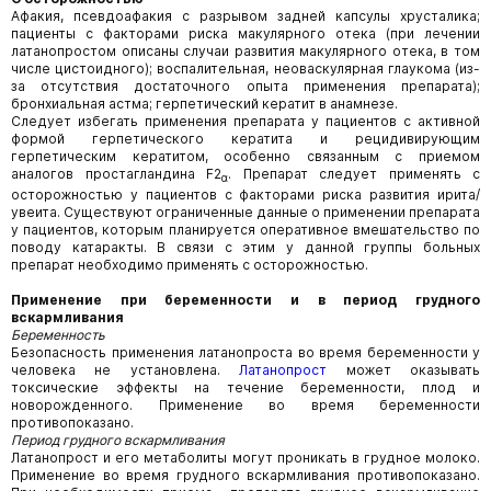
Афакия, псевдоафакия с разрывом задней капсулы хрусталика;
пациенты с факторами риска макулярного отека (при лечении
латанопростом описаны случаи развития макулярного отека, в том
числе цистоидного); воспалительная, неоваскулярная глаукома (из-
за отсутствия достаточного опыта применения препарата);
бронхиальная астма; герпетический кератит в анамнезе.
Следует избегать применения препарата у пациентов с активной
формой герпетического кератита и рецидивирующим
герпетическим кератитом, особенно связанным с приемом
аналогов простагландина F2
. Препарат следует применять с
α
осторожностью у пациентов с факторами риска развития ирита/
увеита. Существуют ограниченные данные о применении препарата
у пациентов, которым планируется оперативное вмешательство по
поводу катаракты. В связи с этим у данной группы больных
препарат необходимо применять с осторожностью.
Применение при беременности и в период грудного
вскармливания
Беременность
Безопасность применения латанопроста во время беременности у
человека не установлена.
Латанопрост
может оказывать
токсические эффекты на течение беременности, плод и
новорожденного. Применение во время беременности
противопоказано.
Период грудного вскармливания
Латанопрост и его метаболиты могут проникать в грудное молоко.
Применение во время грудного вскармливания противопоказано.