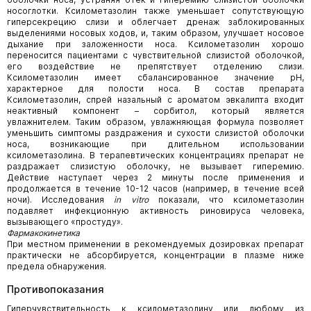
носоглотки. Ксилометазолин также уменьшает сопутствующую
гиперсекрецию слизи и облегчает дренаж заблокированных
выделениями носовых ходов, и, таким образом, улучшает носовое
дыхание при заложенности носа. Ксилометазолин хорошо
переносится пациентами с чувствительной слизистой оболочкой,
его воздействие не препятствует отделению слизи.
Ксилометазолин имеет сбалансированное значение рН,
характерное для полости носа. В состав препарата
Ксилометазолин, спрей назальный с ароматом эвкалипта входит
неактивный компонент – сорбитол, который является
увлажнителем. Таким образом, увлажняющая формула позволяет
уменьшить симптомы раздражения и сухости слизистой оболочки
носа, возникающие при длительном использовании
ксилометазолина. В терапевтических концентрациях препарат не
раздражает слизистую оболочку, не вызывает гиперемию.
Действие наступает через 2 минуты после применения и
продолжается в течение 10-12 часов (например, в течение всей
ночи). Исследования
in vitro
показали, что ксилометазолин
подавляет инфекционную активность риновируса человека,
вызывающего «простуду».
Фармакокинетика
При местном применении в рекомендуемых дозировках препарат
практически не абсорбируется, концентрации в плазме ниже
предела обнаружения.
Противопоказания
Гиперчувствительность к ксилометазолину или любому из