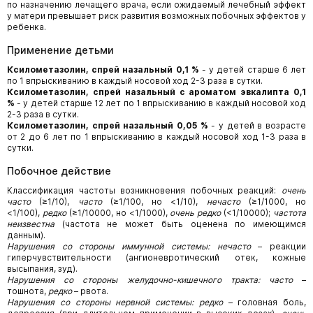
по назначению лечащего врача, если ожидаемый лечебный эффект
у матери превышает риск развития возможных побочных эффектов у
ребенка.
Применение детьми
Ксилометазолин, спрей назальный 0,1 %
- у детей старше 6 лет
по 1 впрыскиванию в каждый носовой ход 2-3 раза в сутки.
Ксилометазолин, спрей назальный с ароматом эвкалипта 0,1
%
- у детей старше 12 лет по 1 впрыскиванию в каждый носовой ход
2-3 раза в сутки.
Ксилометазолин, спрей назальный 0,05 %
- у детей в возрасте
от 2 до 6 лет по 1 впрыскиванию в каждый носовой ход 1-3 раза в
сутки.
Побочное действие
Классификация частоты возникновения побочных реакций:
очень
часто
(≥1/10),
часто
(≥1/100, но <1/10),
нечасто
(≥1/1000, но
<1/100),
редко
(≥1/10000, но <1/1000),
очень редко
(<1/10000);
частота
неизвестна
(частота не может быть оценена по имеющимся
данным).
Нарушения со стороны иммунной системы: нечасто
– реакции
гиперчувствительности (ангионевротический отек, кожные
высыпания, зуд).
Нарушения со стороны желудочно-кишечного тракта: часто
–
тошнота,
редко
– рвота.
Нарушения со стороны нервной системы: редко
– головная боль,