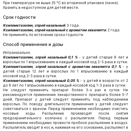
При температуре не выше 25 °С во вторичной упаковке (пачке).
Хранить в недоступном для детей месте.
Срок годности
Ксилометазолин, спрей назальный
:
3 года.
Ксилометазолин, спрей назальный с ароматом эвкалипта
:
2 года.
Не применять по истечении срока годности.
Способ применения и дозы
Интраназально.
Ксилометазолин, спрей назальный 0,1 %
- у детей старше 6 лет и
взрослых по 1 впрыскиванию в каждый носовой ход 2-3 раза в сутки.
Ксилометазолин, спрей назальный с ароматом эвкалипта 0,1 %
- у
детей старше 12 лет и взрослых по 1 впрыскиванию в каждый
носовой ход 2-3 раза в сутки.
Ксилометазолин, спрей назальный 0,05 %
- у детей в возрасте от 2
до 6 лет по 1 впрыскиванию в каждый носовой ход 1-3 раза в сутки.
Не следует применять препарат более 3-х раз в сутки. Не
рекомендуется применение лекарственного препарата более 5-7
дней. Препарат у детей следует применять под наблюдением
взрослых. По поводу длительности применения у детей следует
советоваться с врачом. Перед применением необходимо очистить
носовые ходы. Распыление производят после снятия
предохранительного колпачка с распылителя. Перед первым
применением необходимо провести пробное распыление в воздух.
Распылитель вводят в нос и, нажимая на его основание, распыляют в