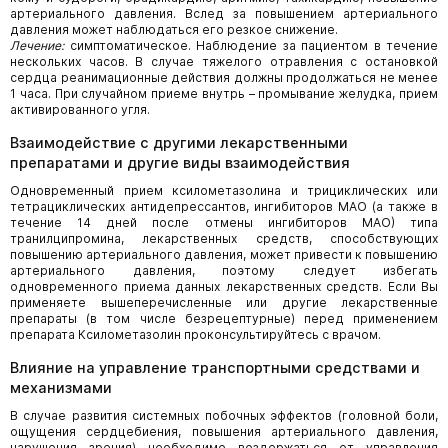
артериального давления. Вслед за повышением артериального
давления может наблюдаться его резкое снижение.
Лечение:
симптоматическое. Наблюдение за пациентом в течение
нескольких часов. В случае тяжелого отравления с остановкой
сердца реанимационные действия должны продолжаться не менее
1 часа. При случайном приеме внутрь – промывание желудка, прием
активированного угля.
Взаимодействие с другими лекарственными
препаратами и другие виды взаимодействия
Одновременный прием ксилометазолина и трициклических или
тетрациклических антидепрессантов, ингибиторов МАО (а также в
течение 14 дней после отмены ингибиторов МАО) типа
транилципромина, лекарственных средств, способствующих
повышению артериального давления, может привести к повышению
артериального давления, поэтому следует избегать
одновременного приема данных лекарственных средств. Если Вы
применяете вышеперечисленные или другие лекарственные
препараты (в том числе безрецептурные) перед применением
препарата Ксилометазолин проконсультируйтесь с врачом.
Влияние на управление транспортными средствами и
механизмами
В случае развития системных побочных эффектов (головной боли,
ощущения сердцебиения, повышения артериального давления,
нарушения зрения) необходимо воздержаться от управления