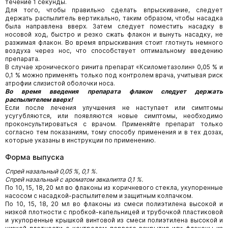
течение 1 секунды.
Для того, чтобы правильно сделать впрыскивание, следует
держать распылитель вертикально, таким образом, чтобы насадка
была направлена вверх. Затем следует поместить насадку в
носовой ход, быстро и резко сжать флакон и вынуть насадку, не
разжимая флакон. Во время впрыскивания стоит глотнуть немного
воздуха через нос, что способствует оптимальному введению
препарата.
В случае хронического ринита препарат «Ксилометазолин» 0,05 % и
0,1 % можно применять только под контролем врача, учитывая риск
атрофии слизистой оболочки носа.
Во время введения препарата флакон следует держать
распылителем вверх!
Если после лечения улучшения не наступает или симптомы
усугубляются, или появляются новые симптомы, необходимо
проконсультироваться с врачом. Применяйте препарат только
согласно тем показаниям, тому способу применения и в тех дозах,
которые указаны в инструкции по применению.
Форма выпуска
Спрей назальный 0,05 %, 0,1 %.
Спрей назальный с ароматом эвкалипта 0,1 %.
По 10, 15, 18, 20 мл во флаконы из коричневого стекла, укупоренные
насосом с насадкой-распылителем и защитным колпачком.
По 10, 15, 18, 20 мл во флаконы из смеси полиэтилена высокой и
низкой плотности с пробкой-капельницей и трубочкой пластиковой
и укупоренные крышкой винтовой из смеси полиэтилена высокой и