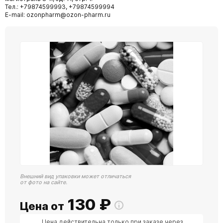
Тел.: +79874599993, +79874599994
E-mail: ozonpharm@ozon-pharm.ru
Внешний вид упаковки может отличаться
от фото на сайте.
130
₽
Цена от
Цена действительна только при заказе через