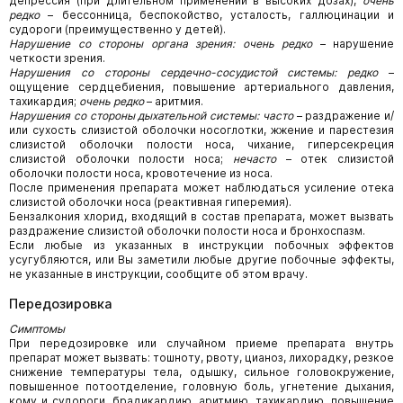
депрессия (при длительном применении в высоких дозах),
очень
редко
– бессонница, беспокойство, усталость, галлюцинации и
судороги (преимущественно у детей).
Нарушение со стороны органа зрения: очень редко
– нарушение
четкости зрения.
Нарушения со стороны сердечно-сосудистой системы: редко
–
ощущение сердцебиения, повышение артериального давления,
тахикардия;
очень редко
– аритмия.
Нарушения со стороны дыхательной системы: часто
– раздражение и/
или сухость слизистой оболочки носоглотки, жжение и парестезия
слизистой оболочки полости носа, чихание, гиперсекреция
слизистой оболочки полости носа;
нечасто
– отек слизистой
оболочки полости носа, кровотечение из носа.
После применения препарата может наблюдаться усиление отека
слизистой оболочки носа (реактивная гиперемия).
Бензалкония хлорид, входящий в состав препарата, может вызвать
раздражение слизистой оболочки полости носа и бронхоспазм.
Если любые из указанных в инструкции побочных эффектов
усугубляются, или Вы заметили любые другие побочные эффекты,
не указанные в инструкции, сообщите об этом врачу.
Передозировка
Симптомы
При передозировке или случайном приеме препарата внутрь
препарат может вызвать: тошноту, рвоту, цианоз, лихорадку, резкое
снижение температуры тела, одышку, сильное головокружение,
повышенное потоотделение, головную боль, угнетение дыхания,
кому и судороги, брадикардию, аритмию, тахикардию, повышение