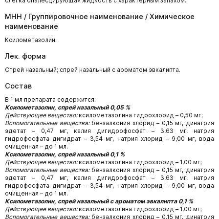
слегка опалесцирующая жидкость с характерным запахом.
МНН / Группировочное наименование / Химическое
наименование
Ксилометазолин.
Лек. форма
Спрей назальный; спрей назальный с ароматом эвкалипта.
Состав
В 1 мл препарата содержится:
Ксилометазолин, спрей назальный 0,05 %
Действующее вещество:
ксилометазолина гидрохлорид – 0,50 мг;
Вспомогательные вещества:
бензалкония хлорид – 0,15 мг, динатрия
эдетат – 0,47 мг, калия дигидрофосфат – 3,63 мг, натрия
гидрофосфата дигидрат – 3,54 мг, натрия хлорид – 9,00 мг, вода
очищенная – до 1 мл.
Ксилометазолин, спрей назальный 0,1 %
Действующее вещество:
ксилометазолина гидрохлорид – 1,00 мг;
Вспомогательные вещества:
бензалкония хлорид – 0,15 мг, динатрия
эдетат – 0,47 мг, калия дигидрофосфат – 3,63 мг, натрия
гидрофосфата дигидрат – 3,54 мг, натрия хлорид – 9,00 мг, вода
очищенная – до 1 мл.
Ксилометазолин, спрей назальный с ароматом эвкалипта 0,1 %
Действующее вещество:
ксилометазолина гидрохлорид – 1,00 мг;
Вспомогательные вещества:
бензалкония хлорид – 0,15 мг, динатрия