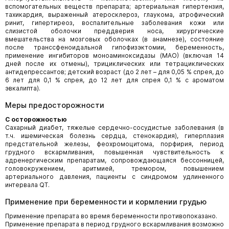
вспомогательных веществ препарата; артериальная гипертензия,
тахикардия, выраженный атеросклероз, глаукома, атрофический
ринит, гипертиреоз, воспалительные заболевания кожи или
слизистой оболочки преддверия носа, хирургические
вмешательства на мозговых оболочках (в анамнезе), состояние
после транссфеноидальной гипофизэктомии, беременность,
применение ингибиторов моноаминоксидазы (МАО) (включая 14
дней после их отмены), трициклических или тетрациклических
антидепрессантов; детский возраст (до 2 лет – для 0,05 % спрея, до
6 лет для 0,1 % спрея, до 12 лет для спрея 0,1 % с ароматом
эвкалипта).
Меры предосторожности
С осторожностью
Сахарный диабет, тяжелые сердечно-сосудистые заболевания (в
т.ч. ишемическая болезнь сердца, стенокардия), гиперплазия
предстательной железы, феохромоцитома, порфирия, период
грудного вскармливания, повышенная чувствительность к
адренергическим препаратам, сопровождающаяся бессонницей,
головокружением, аритмией, тремором, повышением
артериального давления, пациенты с синдромом удлиненного
интервала QT.
Применение при беременности и кормлении грудью
Применение препарата во время беременности противопоказано.
Применение препарата в период грудного вскармливания возможно