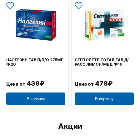
ТЕ ТОТАЛ ТАБ Д/
ВОЛЬТАРЕН ЭМУЛЬГЕЛЬ
ФЕНИСТИЛ
МОН/МЕД №16
НАРУЖ 2% 100Г
0,1% 50Г
478₽
1 106₽
т
Цена от
Цена от
В корзину
В корзину
Акции