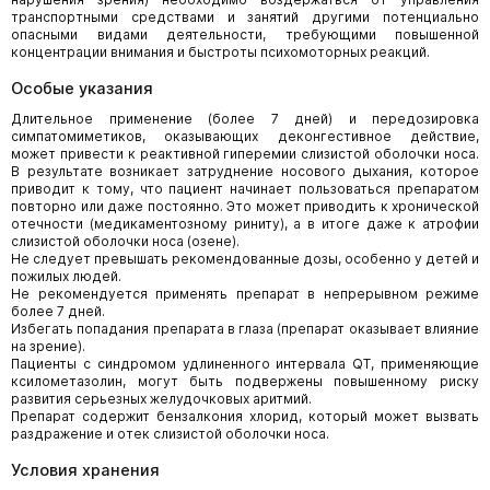
транспортными средствами и занятий другими потенциально
опасными видами деятельности, требующими повышенной
концентрации внимания и быстроты психомоторных реакций.
Особые указания
Длительное применение (более 7 дней) и передозировка
симпатомиметиков, оказывающих деконгестивное действие,
может привести к реактивной гиперемии слизистой оболочки носа.
В результате возникает затруднение носового дыхания, которое
приводит к тому, что пациент начинает пользоваться препаратом
повторно или даже постоянно. Это может приводить к хронической
отечности (медикаментозному риниту), а в итоге даже к атрофии
слизистой оболочки носа (озене).
Не следует превышать рекомендованные дозы, особенно у детей и
пожилых людей.
Не рекомендуется применять препарат в непрерывном режиме
более 7 дней.
Избегать попадания препарата в глаза (препарат оказывает влияние
на зрение).
Пациенты с синдромом удлиненного интервала QT, применяющие
ксилометазолин, могут быть подвержены повышенному риску
развития серьезных желудочковых аритмий.
Препарат содержит бензалкония хлорид, который может вызвать
раздражение и отек слизистой оболочки носа.
Условия хранения