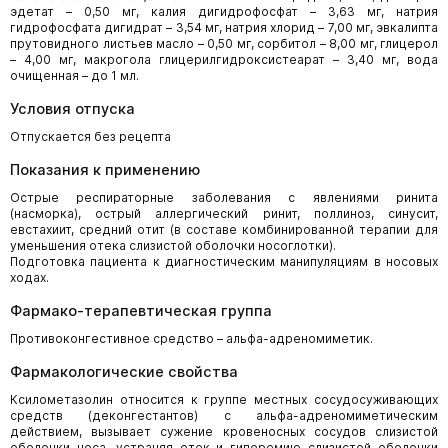
эдетат – 0,50 мг, калия дигидрофосфат – 3,63 мг, натрия
гидрофосфата дигидрат – 3,54 мг, натрия хлорид – 7,00 мг, эвкалипта
прутовидного листьев масло – 0,50 мг, сорбитол – 8,00 мг, глицерол
– 4,00 мг, макрогола глицерилгидроксистеарат – 3,40 мг, вода
очищенная – до 1 мл.
Условия отпуска
Отпускается без рецепта
Показания к применению
Острые респираторные заболевания с явлениями ринита
(насморка), острый аллергический ринит, поллиноз, синусит,
евстахиит, средний отит (в составе комбинированной терапии для
уменьшения отека слизистой оболочки носоглотки).
Подготовка пациента к диагностическим манипуляциям в носовых
ходах.
Фармако-терапевтическая группа
Противоконгестивное средство – альфа-адреномиметик.
Фармакологические свойства
Ксилометазолин относится к группе местных сосудосуживающих
средств (деконгестантов) с альфа-адреномиметическим
действием, вызывает сужение кровеносных сосудов слизистой
оболочки носа, устраняя отек и гиперемию слизистой оболочки