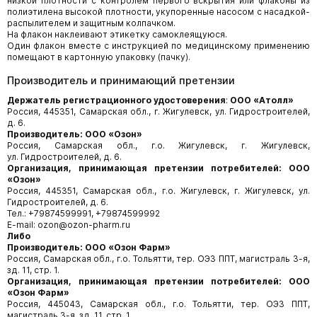
низкой плотности с контролем первого вскрытия или флаконы из
полиэтилена высокой плотности, укупоренные насосом с насадкой-
распылителем и защитным колпачком.
На флакон наклеивают этикетку самоклеящуюся.
Один флакон вместе с инструкцией по медицинскому применению
помещают в картонную упаковку (пачку).
Производитель и принимающий претензии
Держатель регистрационного удостоверения
:
ООО «Атолл»
Россия, 445351, Самарская обл., г. Жигулевск, ул. Гидростроителей,
д. 6.
Производитель:
ООО «Озон»
Россия, Самарская обл., г.о. Жигулевск, г. Жигулевск,
ул. Гидростроителей, д. 6.
Организация, принимающая претензии потребителей: ООО
«Озон»
Россия, 445351, Самарская обл., г.о. Жигулевск, г. Жигулевск, ул.
Гидростроителей, д. 6.
Тел.: +79874599991, +79874599992
E-mail: ozon@ozon-pharm.ru
Либо
Производитель: ООО «Озон Фарм»
Россия, Самарская обл., г.о. Тольятти, тер. ОЭЗ ППТ, магистраль 3-я,
зд. 11, стр. 1.
Организация, принимающая претензии потребителей: ООО
«Озон Фарм»
Россия, 445043, Самарская обл., г.о. Тольятти, тер. ОЭЗ ППТ,
магистраль 3-я, зд. 11, стр. 1.