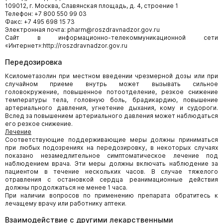
109012, г. Москва, Славянская площадь, д. 4, строение 1
Телефон: +7 800 550 99 03
Факс: +7 495 698 15 73
Электронная почта: pharm@roszdravnadzor.gov.ru
Сайт в информационно-телекоммуникационной сети
«Интернет»:http://roszdravnadzor.gov.ru
Передозировка
Ксилометазолин при местном введении чрезмерной дозы или при
случайном приеме внутрь может вызывать сильное
головокружение, повышенное потоотделение, резкое снижение
температуры тела, головную боль, брадикардию, повышение
артериального давления, угнетение дыхания, кому и судороги.
Вслед за повышением артериального давления может наблюдаться
его резкое снижение.
Лечение
Соответствующие поддерживающие меры должны приниматься
при любых подозрениях на передозировку, в некоторых случаях
показано незамедлительное симптоматическое лечение под
наблюдением врача. Эти меры должны включать наблюдение за
пациентом в течение нескольких часов. В случае тяжелого
отравления с остановкой сердца реанимационные действия
должны продолжаться не менее 1 часа.
При наличии вопросов по применению препарата обратитесь к
лечащему врачу или работнику аптеки.
Взаимодействие с другими лекарственными