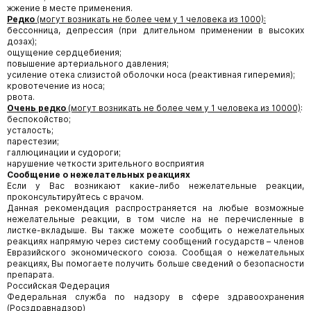
жжение в месте применения.
Редко
(могут возникать не более чем у 1 человека из 1000):
бессонница, депрессия (при длительном применении в высоких
дозах);
ощущение сердцебиения;
повышение артериального давления;
усиление отека слизистой оболочки носа (реактивная гиперемия);
кровотечение из носа;
рвота.
Очень редко
(могут возникать не более чем у 1 человека из 10000)
:
беспокойство;
усталость;
парестезии;
галлюцинации и судороги;
нарушение четкости зрительного восприятия
Сообщение о нежелательных реакциях
Если у Вас возникают какие-либо нежелательные реакции,
проконсультируйтесь с врачом.
Данная рекомендация распространяется на любые возможные
нежелательные реакции, в том числе на не перечисленные в
листке-вкладыше. Вы также можете сообщить о нежелательных
реакциях напрямую через систему сообщений государств – членов
Евразийского экономического союза. Сообщая о нежелательных
реакциях, Вы помогаете получить больше сведений о безопасности
препарата.
Российская Федерация
Федеральная служба по надзору в сфере здравоохранения
(Росздравнадзор)