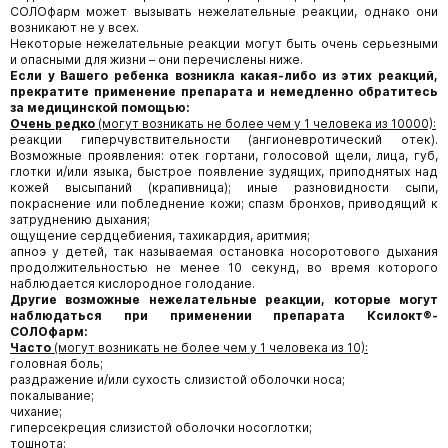
СОЛОфарм может вызывать нежелательные реакции, однако они
возникают не у всех.
Некоторые нежелательные реакции могут быть очень серьезными
и опасными для жизни – они перечислены ниже.
Если у Вашего ребенка возникла какая-либо из этих реакций,
прекратите применение препарата и немедленно обратитесь
за медицинской помощью:
Очень редко
(могут возникать не более чем у 1 человека из 10000):
реакции гиперчувствительности (ангионевротический отек).
Возможные проявления: отек гортани, голосовой щели, лица, губ,
глотки и/или языка, быстрое появление зудящих, приподнятых над
кожей высыпаний (крапивница); иные разновидности сыпи,
покраснение или побледнение кожи; спазм бронхов, приводящий к
затруднению дыхания;
ощущение сердцебиения, тахикардия, аритмия;
апноэ у детей, так называемая остановка носоротового дыхания
продолжительностью не менее 10 секунд, во время которого
наблюдается кислородное голодание.
Другие возможные нежелательные реакции, которые могут
наблюдаться при применении препарата Ксилокт®-
СОЛОфарм:
Часто
(могут возникать не более чем у 1 человека из 10):
головная боль;
раздражение и/или сухость слизистой оболочки носа;
покалывание;
чихание;
гиперсекреция слизистой оболочки носоглотки;
тошнота;