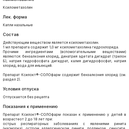
Ксилометазолин
Лек. форма
Капли назальные
Состав
Действующим веществом является ксилометазолин.
1 мл препарата содержит 1,0 мг ксилометазолина гидрохлорида.
Прочими ингредиентами (вспомогательными веществами)
являются: бензалкония хлорид, динатрия эдетата дигидрат (трилон
Б), натрия гидрофосфата дигидрат, калия дигидрофосфат, натрия
хлорид, вода для инъекций.
Препарат Ксилокт®-СОЛОфарм содержит бензалкония хлорид (см.
раздел 2).
Условия отпуска
Отпускается без рецепта
Показания к применению
Препарат Ксилокт®-СОЛОфарм показан к применению у детей в
возрастеот 2 до 18 лет при:
острых респираторных заболеваниях с явлениями ринита
(насморка), остром аллергическом рините, поллинозе, синусите,