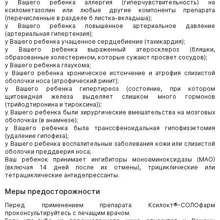
у Вашего ребенка аллергия (гиперчувствительность) на
ксилометазолин или любые другие компоненты препарата
(перечисленные в разделе 6 листка-вкладыша);
у Вашего ребенка повышенное артериальное давление
(артериальная гипертензия);
у Вашего ребенка учащенное сердцебиение (тахикардия);
у Вашего ребенка выраженный атеросклероз (бляшки,
образованные холестерином, которые сужают просвет сосудов);
у Вашего ребенка глаукома;
у Вашего ребенка хроническое истончение и атрофия слизистой
оболочки носа (атрофический ринит);
у Вашего ребенка гипертиреоз (состояние, при котором
щитовидная железа выделяет слишком много гормонов
(трийодтиронина и тироксина));
у Вашего ребенка были хирургические вмешательства на мозговых
оболочках (в анамнезе);
у Вашего ребенка была транссфеноидальная гипофизэктомия
(удаление гипофиза);
у Вашего ребенка воспалительные заболевания кожи или слизистой
оболочки преддверия носа;
Ваш ребенок принимает ингибиторы моноаминоксидазы (МАО)
(включая 14 дней после их отмены), трициклические или
тетрациклические антидепрессанты.
Меры предосторожности
Перед применением препарата Ксилокт®-СОЛОфарм
проконсультируйтесь с лечащим врачом.