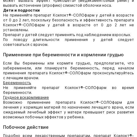
может вызвать эффект «рикошета» (медикаментозный ринит) и
вызвать истончение (атрофию) слизистой оболочки носа.
Дети и подростки
Не применяйте препарат Ксилокт®-СОЛОфарм у детей в возрасте
от 0 до 2 лет, поскольку безопасность и эффективность препарата
Ксилокт®-СОЛОфарм у детей в возрасте от 0 до 2 лет не
установлены.
Препарат у детей следует применять под наблюдением взрослых.
По поводу длительности применения у детей следует
советоваться с врачом.
Применение при беременности и кормлении грудью
Если Вы беременны или кормите грудью, предполагаете, что
забеременели, или планируете беременность, перед началом
применения препарата Ксилокт®-СОЛОфарм проконсультируйтесь
с лечащим врачом.
Беременность
Не применяйте препарат Ксилокт®-СОЛОфарм во время
беременности.
Грудное вскармливание
Возможно применение препарата Ксилокт®-СОЛОфарм для
лечения у кормящих матерей по назначению лечащего врача, если
ожидаемый лечебный эффект у матери превышает риск развития
возможных побочных эффектов у ребенка.
Побочное действие
Подобно всем лекарственным препаратам, препарат Ксилокт®-