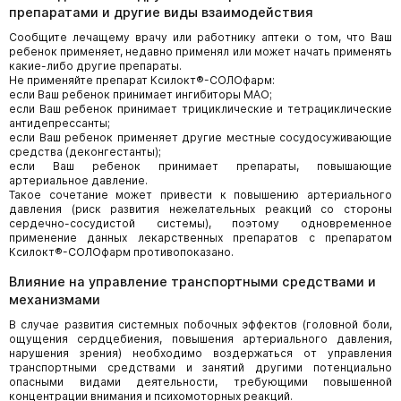
препаратами и другие виды взаимодействия
Сообщите лечащему врачу или работнику аптеки о том, что Ваш
ребенок применяет, недавно применял или может начать применять
какие-либо другие препараты.
Не применяйте препарат Ксилокт®-СОЛОфарм:
если Ваш ребенок принимает ингибиторы МАО;
если Ваш ребенок принимает трициклические и тетрациклические
антидепрессанты;
если Ваш ребенок применяет другие местные сосудосуживающие
средства (деконгестанты);
если Ваш ребенок принимает препараты, повышающие
артериальное давление.
Такое сочетание может привести к повышению артериального
давления (риск развития нежелательных реакций со стороны
сердечно-сосудистой системы), поэтому одновременное
применение данных лекарственных препаратов с препаратом
Ксилокт®-СОЛОфарм противопоказано.
Влияние на управление транспортными средствами и
механизмами
В случае развития системных побочных эффектов (головной боли,
ощущения сердцебиения, повышения артериального давления,
нарушения зрения) необходимо воздержаться от управления
транспортными средствами и занятий другими потенциально
опасными видами деятельности, требующими повышенной
концентрации внимания и психомоторных реакций.