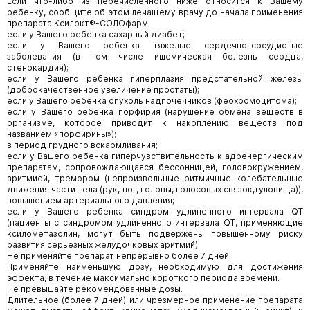
Если что-либо из перечисленного ниже относится к Вашему
ребенку, сообщите об этом лечащему врачу до начала применения
препарата Ксилокт®-СОЛОфарм:
если у Вашего ребенка сахарный диабет;
если у Вашего ребенка тяжелые сердечно-сосудистые
заболевания (в том числе ишемическая болезнь сердца,
стенокардия);
если у Вашего ребенка гиперплазия предстательной железы
(доброкачественное увеличение простаты);
если у Вашего ребенка опухоль надпочечников (феохромоцитома);
если у Вашего ребенка порфирия (нарушение обмена веществ в
организме, которое приводит к накоплению веществ под
названием «порфирины»);
в период грудного вскармливания;
если у Вашего ребенка гиперчувствительность к адренергическим
препаратам, сопровождающаяся бессонницей, головокружением,
аритмией, тремором (непроизвольные ритмичные колебательные
движения части тела (рук, ног, головы, голосовых связок,туловища)),
повышением артериального давления;
если у Вашего ребенка синдром удлиненного интервала QT
(пациенты с синдромом удлиненного интервала QT, применяющие
ксилометазолин, могут быть подвержены повышенному риску
развития серьезных желудочковых аритмий).
Не применяйте препарат непрерывно более 7 дней.
Применяйте наименьшую дозу, необходимую для достижения
эффекта, в течение максимально короткого периода времени.
Не превышайте рекомендованные дозы.
Длительное (более 7 дней) или чрезмерное применение препарата