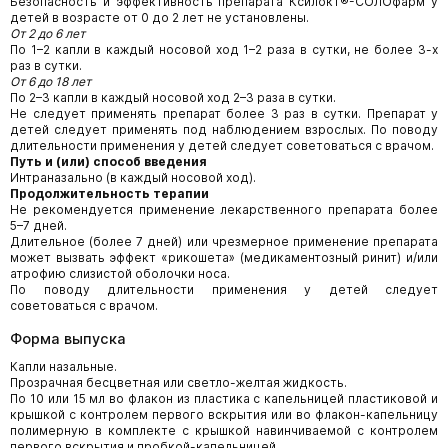
Безопасность и эффективность препарата Ксилокт®-СОЛОфарм у
детей в возрасте от 0 до 2 лет не установлены.
От 2 до 6 лет
По 1–2 капли в каждый носовой ход 1–2 раза в сутки, не более 3-х
раз в сутки.
От 6 до 18 лет
По 2–3 капли в каждый носовой ход 2–3 раза в сутки.
Не следует применять препарат более 3 раз в сутки. Препарат у
детей следует применять под наблюдением взрослых. По поводу
длительности применения у детей следует советоваться с врачом.
Путь и (или) способ введения
Интраназально (в каждый носовой ход).
Продолжительность терапии
Не рекомендуется применение лекарственного препарата более
5–7 дней.
Длительное (более 7 дней) или чрезмерное применение препарата
может вызвать эффект «рикошета» (медикаментозный ринит) и/или
атрофию слизистой оболочки носа.
По поводу длительности применения у детей следует
советоваться с врачом.
Форма выпуска
Капли назальные.
Прозрачная бесцветная или светло-желтая жидкость.
По 10 или 15 мл во флакон из пластика с капельницей пластиковой и
крышкой с контролем первого вскрытия или во флакон-капельницу
полимерную в комплекте с крышкой навинчиваемой с контролем
первого вскрытия и пробкой-капельницей.