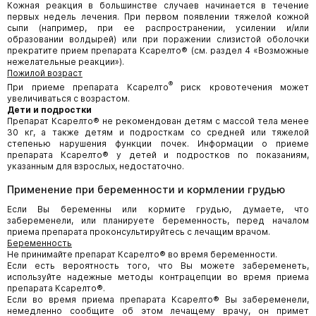
Кожная реакция в большинстве случаев начинается в течение
первых недель лечения. При первом появлении тяжелой кожной
сыпи (например, при ее распространении, усилении и/или
образовании волдырей) или при поражении слизистой оболочки
прекратите прием препарата Ксарелто® (см. раздел 4 «Возможные
нежелательные реакции»).
Пожилой возраст
®
При приеме препарата Ксарелто
риск кровотечения может
увеличиваться с возрастом.
Дети и подростки
Препарат Ксарелто® не рекомендован детям с массой тела менее
30 кг, а также детям и подросткам со средней или тяжелой
степенью нарушения функции почек. Информации о приеме
препарата Ксарелто® у детей и подростков по показаниям,
указанным для взрослых, недостаточно.
Применение при беременности и кормлении грудью
Если Вы беременны или кормите грудью, думаете, что
забеременели, или планируете беременность, перед началом
приема препарата проконсультируйтесь с лечащим врачом.
Беременность
Не принимайте препарат Ксарелто® во время беременности.
Если есть вероятность того, что Вы можете забеременеть,
используйте надежные методы контрацепции во время приема
препарата Ксарелто®.
Если во время приема препарата Ксарелто® Вы забеременели,
немедленно сообщите об этом лечащему врачу, он примет