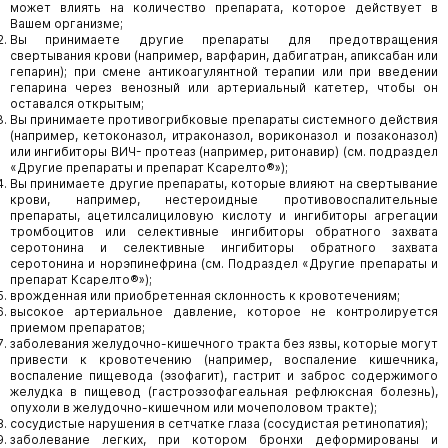
может влиять на количество препарата, которое действует в
Вашем организме;
Вы принимаете другие препараты для предотвращения
свертывания крови (например, варфарин, дабигатран, апиксабан или
гепарин); при смене антикоагулянтной терапии или при введении
гепарина через венозный или артериальный катетер, чтобы он
оставался открытым;
Вы принимаете противогрибковые препараты системного действия
(например, кетоконазол, итраконазол, вориконазол и позаконазол)
или ингибиторы ВИЧ- протеаз (например, ритонавир) (см. подраздел
«Другие препараты и препарат Ксарелто®»);
Вы принимаете другие препараты, которые влияют на свертывание
крови, например, нестероидные противовоспалительные
препараты, ацетилсалициловую кислоту и ингибиторы агрегации
тромбоцитов или селективные ингибиторы обратного захвата
серотонина и селективные ингибиторы обратного захвата
серотонина и норэпинефрина (см. Подраздел «Другие препараты и
препарат Ксарелто®»);
врожденная или приобретенная склонность к кровотечениям;
высокое артериальное давление, которое не контролируется
приемом препаратов;
заболевания желудочно-кишечного тракта без язвы, которые могут
привести к кровотечению (например, воспаление кишечника,
воспаление пищевода (эзофагит), гастрит и заброс содержимого
желудка в пищевод (гастроэзофагеальная рефлюксная болезнь),
опухоли в желудочно-кишечном или мочеполовом тракте);
сосудистые нарушения в сетчатке глаза (сосудистая ретинопатия);
заболевание легких, при котором бронхи деформированы и