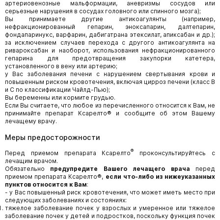
артериовенозные мальформации, аневризмы сосудов или
серьезные нарушения в сосудах головного или спинного мозга);
Вы принимаете другие антикоагулянты (например,
нефракционированный гепарин, эноксапарин, далтепарин,
фондапаринукс, варфарин, дабигатрана этексилат, апиксабан и др.);
за исключением случаев перехода с другого антикоагулянта на
ривароксабан и наоборот, использования нефракционированного
гепарина для предотвращения закупорки катетера,
установленного в вену или артерию;
у Вас заболевания печени с нарушением свертывания крови и
повышенным риском кровотечения, включая цирроз печени (класс В
и С по классификации Чайлд-Пью);
Вы беременны или кормите грудью.
Если Вы считаете, что любое из перечисленного относится к Вам, не
принимайте препарат Ксарелто® и сообщите об этом Вашему
лечащему врачу.
Меры предосторожности
®
Перед приемом препарата Ксарелто
проконсультируйтесь с
лечащим врачом.
Обязательно
предупредите Вашего лечащего врача
перед
приемом препарата Ксарелто®,
если что-либо из нижеуказанных
пунктов относится к Вам
:
- у Вас повышенный риск кровотечения, что может иметь место при
следующих заболеваниях и состояниях:
тяжелое заболевание почек у взрослых и умеренное или тяжелое
заболевание почек у детей и подростков, поскольку функция почек