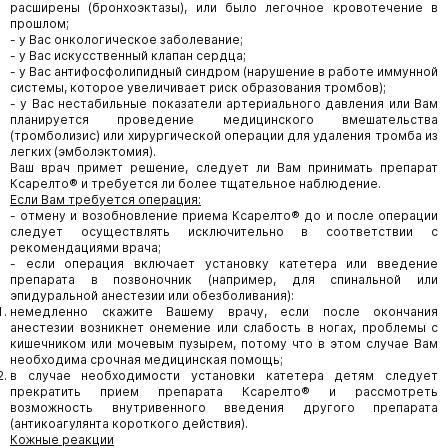
расширены (бронхоэктазы), или было легочное кровотечение в
прошлом;
- у Вас онкологическое заболевание;
- у Вас искусственный клапан сердца;
- у Вас антифосфолипидный синдром (нарушение в работе иммунной
системы, которое увеличивает риск образования тромбов);
- у Вас нестабильные показатели артериального давления или Вам
планируется проведение медицинского вмешательства
(тромболизис) или хирургической операции для удаления тромба из
легких (эмболэктомия).
Ваш врач примет решение, следует ли Вам принимать препарат
Ксарелто® и требуется ли более тщательное наблюдение.
Если Вам требуется операция:
- отмену и возобновление приема Ксарелто® до и после операции
следует осуществлять исключительно в соответствии с
рекомендациями врача;
- если операция включает установку катетера или введение
препарата в позвоночник (например, для спинальной или
эпидуральной анестезии или обезболивания):
немедленно скажите Вашему врачу, если после окончания
анестезии возникнет онемение или слабость в ногах, проблемы с
кишечником или мочевым пузырем, потому что в этом случае Вам
необходима срочная медицинская помощь;
в случае необходимости установки катетера детям следует
прекратить прием препарата Ксарелто® и рассмотреть
возможность внутривенного введения другого препарата
(антикоагулянта короткого действия).
Кожные реакции