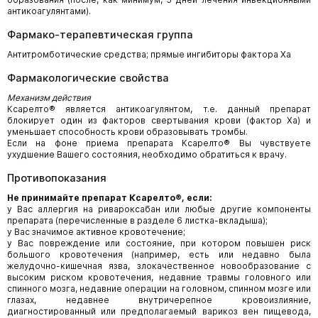
антикоагулянтами).
Фармако-терапевтическая группа
Антитромботические средства; прямые ингибиторы фактора Ха
Фармакологические свойства
Механизм действия
Ксарелто® является антикоагулянтом, т.е. данный препарат
блокирует один из факторов свертывания крови (фактор Ха) и
уменьшает способность крови образовывать тромбы.
Если на фоне приема препарата Ксарелто® Вы чувствуете
ухудшение Вашего состояния, необходимо обратиться к врачу.
Противопоказания
Не принимайте препарат Ксарелто®, если:
у Вас аллергия на ривароксабан или любые другие компоненты
препарата (перечисленные в разделе 6 листка-вкладыша);
у Вас значимое активное кровотечение;
у Вас повреждение или состояние, при котором повышен риск
большого кровотечения (например, есть или недавно была
желудочно-кишечная язва, злокачественное новообразование с
высоким риском кровотечения, недавние травмы головного или
спинного мозга, недавние операции на головном, спинном мозге или
глазах, недавнее внутричерепное кровоизлияние,
диагностированный или предполагаемый варикоз вен пищевода,