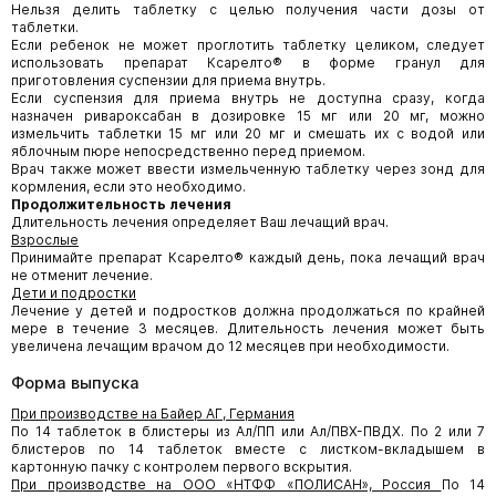
Нельзя делить таблетку с целью получения части дозы от
таблетки.
Если ребенок не может проглотить таблетку целиком, следует
использовать препарат Ксарелто® в форме гранул для
приготовления суспензии для приема внутрь.
Если суспензия для приема внутрь не доступна сразу, когда
назначен ривароксабан в дозировке 15 мг или 20 мг, можно
измельчить таблетки 15 мг или 20 мг и смешать их с водой или
яблочным пюре непосредственно перед приемом.
Врач также может ввести измельченную таблетку через зонд для
кормления, если это необходимо.
Продолжительность лечения
Длительность лечения определяет Ваш лечащий врач.
Взрослые
Принимайте препарат Ксарелто® каждый день, пока лечащий врач
не отменит лечение.
Дети и подростки
Лечение у детей и подростков должна продолжаться по крайней
мере в течение 3 месяцев. Длительность лечения может быть
увеличена лечащим врачом до 12 месяцев при необходимости.
Форма выпуска
При производстве на Байер АГ, Германия
По 14 таблеток в блистеры из Ал/ПП или Ал/ПВХ-ПВДХ. По 2 или 7
блистеров по 14 таблеток вместе с листком-вкладышем в
картонную пачку с контролем первого вскрытия.
При производстве на ООО «НТФФ «ПОЛИСАН», Россия
По 14