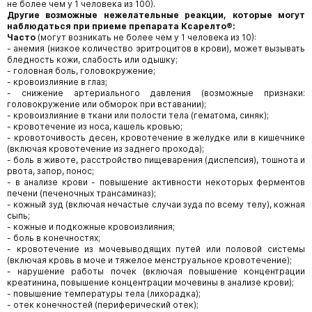
не более чем у 1 человека из 100).
Другие возможные нежелательные реакции, которые могут
наблюдаться при приеме препарата Ксарелто®:
Часто
(могут возникать не более чем у 1 человека из 10):
- анемия (низкое количество эритроцитов в крови), может вызывать
бледность кожи, слабость или одышку;
- головная боль, головокружение;
- кровоизлияние в глаз;
- снижение артериального давления (возможные признаки:
головокружение или обморок при вставании);
- кровоизлияние в ткани или полости тела (гематома, синяк);
- кровотечение из носа, кашель кровью;
- кровоточивость десен, кровотечение в желудке или в кишечнике
(включая кровотечение из заднего прохода);
- боль в животе, расстройство пищеварения (диспепсия), тошнота и
рвота, запор, понос;
- в анализе крови - повышение активности некоторых ферментов
печени (печеночных трансаминаз);
- кожный зуд (включая нечастые случаи зуда по всему телу), кожная
сыпь;
- кожные и подкожные кровоизлияния;
- боль в конечностях;
- кровотечение из мочевыводящих путей или половой системы
(включая кровь в моче и тяжелое менструальное кровотечение);
- нарушение работы почек (включая повышение концентрации
креатинина, повышение концентрации мочевины в анализе крови);
- повышение температуры тела (лихорадка);
- отек конечностей (периферический отек);