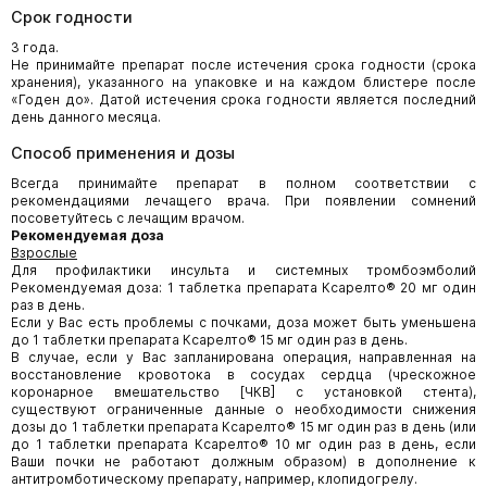
Срок годности
3 года.
Не принимайте препарат после истечения срока годности (срока
хранения), указанного на упаковке и на каждом блистере после
«Годен до». Датой истечения срока годности является последний
день данного месяца.
Способ применения и дозы
Всегда принимайте препарат в полном соответствии с
рекомендациями лечащего врача. При появлении сомнений
посоветуйтесь с лечащим врачом.
Рекомендуемая доза
Взрослые
Для профилактики инсульта и системных тромбоэмболий
Рекомендуемая доза: 1 таблетка препарата Ксарелто® 20 мг один
раз в день.
Если у Вас есть проблемы с почками, доза может быть уменьшена
до 1 таблетки препарата Ксарелто® 15 мг один раз в день.
В случае, если у Вас запланирована операция, направленная на
восстановление кровотока в сосудах сердца (чрескожное
коронарное вмешательство [ЧКВ] с установкой стента),
существуют ограниченные данные о необходимости снижения
дозы до 1 таблетки препарата Ксарелто® 15 мг один раз в день (или
до 1 таблетки препарата Ксарелто® 10 мг один раз в день, если
Ваши почки не работают должным образом) в дополнение к
антитромботическому препарату, например, клопидогрелу.