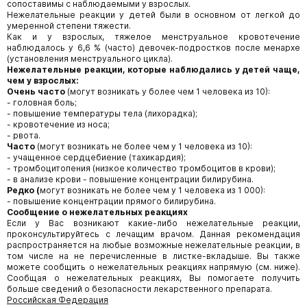
сопоставимы с наблюдаемыми у взрослых.
Нежелательные реакции у детей были в основном от легкой до
умеренной степени тяжести.
Как и у взрослых, тяжелое менструальное кровотечение
наблюдалось у 6,6 % (часто) девочек-подростков после менархе
(установления менструального цикла).
Нежелательные реакции, которые наблюдались у детей чаще,
чем у взрослых:
Очень часто
(могут возникать у более чем 1 человека из 10):
- головная боль;
- повышение температуры тела (лихорадка);
- кровотечение из носа;
- рвота.
Часто
(могут возникать не более чем у 1 человека из 10):
- учащенное сердцебиение (тахикардия);
- тромбоцитопения (низкое количество тромбоцитов в крови);
- в анализе крови - повышение концентрации билирубина.
Редко (
могут возникать не более чем у 1 человека из 1 000):
- повышение концентрации прямого билирубина.
Сообщение о нежелательных реакциях
Если у Вас возникают какие-либо нежелательные реакции,
проконсультируйтесь с лечащим врачом. Данная рекомендация
распространяется на любые возможные нежелательные реакции, в
том числе на не перечисленные в листке-вкладыше. Вы также
можете сообщить о нежелательных реакциях напрямую (см. ниже).
Сообщая о нежелательных реакциях, Вы помогаете получить
больше сведений о безопасности лекарственного препарата.
Российская Федерация