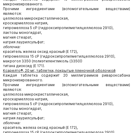
микронизированного.
Прочими ингредиентами (вспомогательными веществами)
являются:
целлюлоза микрокристаллическая,
кроскармеллоза натрия,
гипромеллоза 5 сР (гидроксипропилметилцеллюлоза 2910),
лактозы моногидрат,
магния стеарат,
натрия лаурилсульфат;
оболочка:
краситель железа оксид красный (E 172),
гипромеллоза 15 сР (гидроксипропилметилцеллюлоза 2910),
макрогол 3350 (полиэтиленгликоль (3350))
титана диоксид (Е 171).
Ксарелто®, 20 мг, таблетки, покрытые пленочной оболочкой
Каждая таблетка содержит 20 миллиграммов ривароксабана
микронизированного.
Прочими ингредиентами (вспомогательными веществами)
являются:
целлюлоза микрокристаллическая,
кроскармеллоза натрия,
гипромеллоза 5 сР (гидроксипропилметилцеллюлоза 2910),
лактозы моногидрат,
магния стеарат,
натрия лаурилсульфат;
оболочка:
краситель железа оксид красный (E 172),
гипромеллоза 15 сР (гидроксипропилметилцеллюлоза 2910),