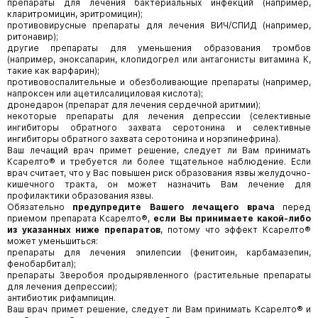
препараты для лечения бактериальных инфекций (например,
кларитромицин, эритромицин);
противовирусные препараты для лечения ВИЧ/СПИД (например,
ритонавир);
другие препараты для уменьшения образования тромбов
(например, эноксапарин, клопидогрел или антагонисты витамина К,
такие как варфарин);
противовоспалительные и обезболивающие препараты (например,
напроксен или ацетилсалициловая кислота);
дронедарон (препарат для лечения сердечной аритмии);
некоторые препараты для лечения депрессии (селективные
ингибиторы обратного захвата серотонина и селективные
ингибиторы обратного захвата серотонина и норэпинефрина).
Ваш лечащий врач примет решение, следует ли Вам принимать
Ксарелто® и требуется ли более тщательное наблюдение. Если
врач считает, что у Вас повышен риск образования язвы желудочно-
кишечного тракта, он может назначить Вам лечение для
профилактики образования язвы.
Обязательно
предупредите Вашего лечащего врача
перед
приемом препарата Ксарелто®,
если Вы принимаете какой-либо
из указанных ниже препаратов
, потому что эффект Ксарелто®
может уменьшиться:
препараты для лечения эпилепсии (фенитоин, карбамазепин,
фенобарбитал);
препараты Зверобоя продырявленного (растительные препараты
для лечения депрессии);
антибиотик рифампицин.
Ваш врач примет решение, следует ли Вам принимать Ксарелто® и