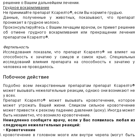
решение о Вашем дальнейшем лечении.
Грудное вскармливание
Не принимайте препарат Ксарелто®, если Вы кормите грудью.
Данные, полученные у животных, показывают, что препарат
проникает в грудное молоко.
Проконсультируйтесь с Вашим лечащим врачом, он примет решение
об отмене грудного вскармливания или прекращении лечения
препаратом Ксарелто®.
Фертильность
Исследования показали, что препарат Ксарелто® не влияет на
способность к зачатию у самцов и самок крыс. Специальных
исследований влияния препарата на способность к зачатию у
человека не проводилось.
Побочное действие
Подобно всем лекарственным препаратам препарат Ксарелто®
может вызывать нежелательные реакции, однако они возникают не
у всех.
Препарат Ксарелто® может вызывать кровотечение, которое
может угрожать Вашей жизни. Слишком сильное кровотечение
может привести к резкому падению давления (шоку). Иногда может
быть незаметно, что возникло кровотечение.
Немедленно сообщите врачу, если у Вас появилась любая из
следующих нежелательных реакций:
-
Кровотечение
кровотечение в головном мозге или внутри черепа (могут быть