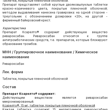
Таблетки, покрытые пленочной оболочкой.
Препарат представляет собой круглые двояковыпуклые таблетки
красно-коричневого цвета, покрытые пленочной оболочкой;
методом выдавливания нанесена гравировка: на одной стороне -
треугольник с обозначением дозировки «20», на другой -
фирменный байеровский крест.
Характеристика
Препарат Ксарелто® содержит действующее вещество
ривароксабан. Ривароксабан относится к группе
антитромботических средств, т.е. препаратов, которые блокируют
образование тромбов.
МНН / Группировочное наименование / Химическое
наименование
Ривароксабан
Лек. форма
Таблетки, покрытые пленочной оболочкой
Состав
Препарат Ксарелто® содержит:
Действующим веществом является ривароксабан
микронизированный.
Ксарелто®, 15 мг, таблетки, покрытые пленочно
й оболочкой
Каждая таблетка содержит 15 миллиграммов ривароксабана