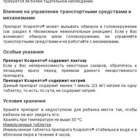
требуется ли более тщательное наблюдение.
Влияние на управление транспортными средствами и
механизмами
Препарат Ксарелто® может вызывать обморок и головокружение
(см. раздел 4 «Возможные нежелательные реакции»). Если у Вас
возникают обморок и/или головокружение, не управляйте
транспортными средствами и не работайте с механизмами.
Особые указания
Препарат Ксарелто® содержит лактозу
Если у Вас непереносимость некоторых сахаров, обратитесь к
лечащему врачу перед приемом данного лекарственного
препарата.
Препарат Ксарелто® содержит натрий
Данный препарат содержит менее 1 ммоль (23 мг) натрия на одну
таблетку, то есть, по сути, не содержит натрия.
Условия хранения
Храните препарат в недоступном для ребенка месте так, чтобы
ребенок не мог увидеть его.
Хранить при температуре не выше 30 °С.
Измельченные таблетки
Измельченная таблетка препарата Ксарелто® стабильна в воде и в
яблочном пюре в течение 4 часов.