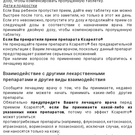
дозу, чтобы компенсировать пропущенную таблетку.
Дети и подростки
Если Ваш ребенок пропустил прием, дайте ему таблетку как можно
быстрее после того, как это заметили, но только в этот же день.
Если это невозможно, пропустите эту дозу и продолжайте прием со
следующей дозы в соответствии с назначением врача. Не
принимайте двойную дозу, чтобы компенсировать пропущенную
таблетку.
Если Вы прекратили прием препарата Ксарелто®
Не прекращайте прием препарата Ксарелто® без предварительной
консультации с Вашим лечащим врачом, поскольку данный препарат
предотвращает развитие серьезных осложнений.
При наличии вопросов по применению препарата обратитесь к
лечащему врачу.
Взаимодействие с другими лекарственными
препаратами и другие виды взаимодействия
Сообщите лечащему врачу о том, что Вы принимаете, недавно
принимали или можете начать принимать какие-либо другие
препараты.
Обязательно
предупредите Вашего лечащего врача
перед
приемом Ксарелто®,
если Вы принимаете какой-либо из
указанных ниже препаратов
, потому что эффект Ксарелто®
может усилиться:
противогрибковые препараты (например, флуконазол, кетоконазол,
итраконазол, вориконазол и позаконазол), исключая случаи, когда
они наносятся только на кожу;