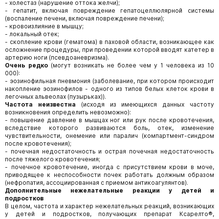
- холестаз (нарушение оттока желчи);
- гепатит, включая повреждение гепатоцеллюлярной системы
(воспаление печени, включая повреждение печени);
- кровоизлияние в мышцу;
- локальный отек;
- скопление крови (гематома) в паховой области, возникающее как
осложнение процедуры, при проведении которой вводят катетер в
артерию ноги (псевдоаневризма).
Очень редко
(могут возникать не более чем у 1 человека из 10
000):
- эозинофильная пневмония (заболевание, при котором происходит
накопление эозинофилов - одного из типов белых клеток крови в
легочных альвеолах (пузырьках)).
Частота неизвестна
(исходя из имеющихся данных частоту
возникновения определить невозможно):
- повышение давление в мышцах ног или рук после кровотечения,
вследствие которого развиваются боль, отек, изменение
чувствительности, онемение или паралич (компартмент-синдром
после кровотечения);
- почечная недостаточность и острая почечная недостаточность
после тяжелого кровотечения;
- почечное кровотечение, иногда с присутствием крови в моче,
приводящее к неспособности почек работать должным образом
(нефропатия, ассоциированная с приемом антикоагулянтов).
Дополнительные нежелательные реакции у детей и
подростков
В целом, частота и характер нежелательных реакций, возникающих
у детей и подростков, получающих препарат Ксарелто®,