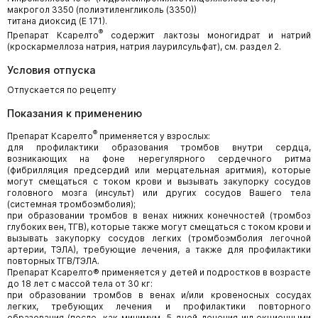
макрогол 3350 (полиэтиленгликоль (3350))
титана диоксид (Е 171).
®
Препарат Ксарелто
содержит лактозы моногидрат и натрий
(кроскармеллоза натрия, натрия лаурилсульфат), см. раздел 2.
Условия отпуска
Отпускается по рецепту
Показания к применению
®
Препарат Ксарелто
применяется у взрослых:
для профилактики образования тромбов внутри сердца,
возникающих на фоне нерегулярного сердечного ритма
(фибрилляция предсердий или мерцательная аритмия), которые
могут смещаться с током крови и вызывать закупорку сосудов
головного мозга (инсульт) или других сосудов Вашего тела
(системная тромбоэмболия);
при образовании тромбов в венах нижних конечностей (тромбоз
глубоких вен, ТГВ), которые также могут смещаться с током крови и
вызывать закупорку сосудов легких (тромбоэмболия легочной
артерии, ТЭЛА), требующие лечения, а также для профилактики
повторных ТГВ/ТЭЛА.
Препарат Ксарелто® применяется у детей и подростков в возрасте
до 18 лет с массой тела от 30 кг:
при образовании тромбов в венах и/или кровеносных сосудах
легких, требующих лечения и профилактики повторного
образования (после, как минимум, 5 дней лечения инъекционными