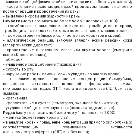
- снижение общей физической силы и энергии (слабость, усталость);
- кровотечение после медицинской процедуры (включая анемию
после операции и кровотечение из раны);
- выделение крови или жидкости из раны.
Нечасто
(могут возникать не более чем у 1 человека из 100):
- тромбоцитоз (повышенное количество тромбоцитов в крови,
тромбоциты - это клетки, которые помогают свертыванию крови);
- тромбоцитопения (низкое количество тромбоцитов в крови);
- аллергические реакции, включая аллергические реакции кожи
(аллергический дерматит);
- кровотечение в головном мозге или внутри черепа (смотрите
выше «Кровотечение»);
- обморок;
- учащенное сердцебиение (тахикардия);
- сухость во рту;
- нарушение работы печени (можно увидеть по анализу крови);
- в анализе крови - повышение концентрации билирубина,
повышение активности щелочной фосфатазы, гамма-
глютамилтранспептидазы (ГГТ), лактатдегидрогеназы (ЛДГ), липазы,
амилазы;
- крапивница;
- кровоизлияние в сустав (гемартроз, вызывает боль и отек);
- ухудшение общего самочувствия (включая недомогание).
Редко
(могут возникать не более чем у 1 человека из 1 000):
- желтуха (пожелтение кожи и глаз);
- в анализе крови - повышение концентрации прямого билирубина (с
соответствующим повышением активности
аланинаминотрансферазы (АЛТ) или без него);