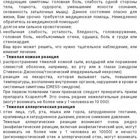
следующие симптомы: головная боль, слабость одной стороны
тела, тошнота, судороги, уменьшение ясности сознания,
скованность затылочных мышц). Данное состояние опасно для
жизни, Вам срочно требуется медицинская помощь. Немедленно
обратитесь за медицинской помощью!
долгое или сильное кровотечение;
необычная слабость, усталость, бледность, головокружение,
головная боль, необъяснимые отеки, одышка, боль в груди или
стенокардия.
Ваш врач может решить, что нужно тщательное наблюдение, или
изменит лечение.
-
Тяжелая кожная реакция
распространение тяжелой кожной сыпи, волдырей или поражение
слизистой оболочки, например, во рту или в глазах (синдром
Стивенса-Джонсона/токсический эпидермальный некролиз);
реакция на лекарства, которая вызывает сыпь, повышение
температуры, воспаление внутренних органов, нарушения в крови и
системные симптомы (DRESS-синдром).
При первом появлении таких признаков следует прекратить прием
препарата Ксарелто®. Это очень редкие нежелательные реакции
(могут возникать не более чем у 1 человека из 10 000).
-
Тяжелая аллергическая реакция
отек лица, губ, рта, языка или горла, затрудненное глотание,
крапивница и затрудненное дыхание, резкое снижение давления.
Тяжелые аллергические реакции возникают очень редко
(анафилактические реакции, включая анафилактический шок, могут
возникать не более чем у 1 человека из 10000) и нечасто
(ангионевротический отек и аллергический отек, могут возникать