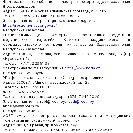
Федеральная служба по надзору в сфере здравоохранения
(Росздравнадзор)
Адрес: 109012, г. Москва, Славянская площадь, д. 4, стр. 1
Телефон горячей линии: +7 800 550 99 03
Электронная почта: pharm@roszdravnadzor.gov.ru
https://roszdravnadzor.gov.ru/
Республика Казахстан
«Национальный центр экспертизы лекарственных средств и
медицинских изделий» Комитета медицинского и
фармацевтического контроля Министерства Здравоохранения
Республики Казахстан
Адрес: 010000, г. Астана, район Байконыр, ул. А. Иманова, 13 (БЦ
«Нурсаулет 2»)
Телефон: +7 7172 23 51 35
Электронная почта: farm@dari.kz
https://www.ndda.kz
Республика Беларусь
УП «Центр экспертиз и испытаний в здравоохранении»
Адрес: 220037, г. Минск, Товарищеский пер., 2а
Телефон: +375 17 231 85 14
Факс: + 375 17 252 53 58
Телефон отдела фармаконадзора: +375 17 242 00 29
Электронная почта: rcpl@rceth.by,
rceth@rceth.by
https://www.rceth.by
Республика Армения
АОЗТ «Научный центр экспертизы лекарств и медицинских
технологий им. академика Э. Габриеляна»
Адрес: 0051, г. Ереван, пр. Комитаса, 49/5
Телефоны горячей линии: +374 10 20 05 05, +374 96 22 05 05