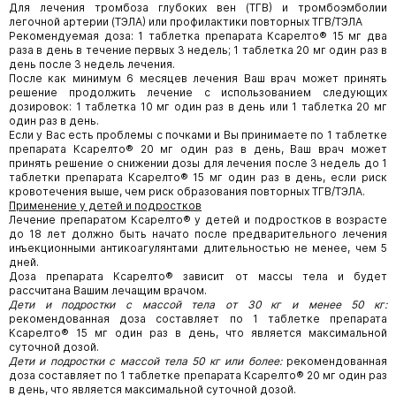
Для лечения тромбоза глубоких вен (ТГВ) и тромбоэмболии
легочной артерии (ТЭЛА) или профилактики повторных ТГВ/ТЭЛА
Рекомендуемая доза: 1 таблетка препарата Ксарелто® 15 мг два
раза в день в течение первых 3 недель; 1 таблетка 20 мг один раз в
день после 3 недель лечения.
После как минимум 6 месяцев лечения Ваш врач может принять
решение продолжить лечение с использованием следующих
дозировок: 1 таблетка 10 мг один раз в день или 1 таблетка 20 мг
один раз в день.
Если у Вас есть проблемы с почками и Вы принимаете по 1 таблетке
препарата Ксарелто® 20 мг один раз в день, Ваш врач может
принять решение о снижении дозы для лечения после 3 недель до 1
таблетки препарата Ксарелто® 15 мг один раз в день, если риск
кровотечения выше, чем риск образования повторных ТГВ/ТЭЛА.
Применение у детей и подростков
Лечение препаратом Ксарелто® у детей и подростков в возрасте
до 18 лет должно быть начато после предварительного лечения
инъекционными антикоагулянтами длительностью не менее, чем 5
дней.
Доза препарата Ксарелто® зависит от массы тела и будет
рассчитана Вашим лечащим врачом.
Дети и подростки с массой тела от 30 кг и менее 50 кг:
рекомендованная доза составляет по 1 таблетке препарата
Ксарелто® 15 мг один раз в день, что является максимальной
суточной дозой.
Дети и подростки с массой тела 50 кг или более:
рекомендованная
доза составляет по 1 таблетке препарата Ксарелто® 20 мг один раз
в день, что является максимальной суточной дозой.