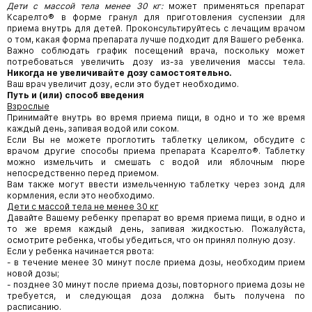
Дети с массой тела менее 30 кг:
может применяться препарат
Ксарелто® в форме гранул для приготовления суспензии для
приема внутрь для детей. Проконсультируйтесь с лечащим врачом
о том, какая форма препарата лучше подходит для Вашего ребенка.
Важно соблюдать график посещений врача, поскольку может
потребоваться увеличить дозу из-за увеличения массы тела.
Никогда не увеличивайте дозу самостоятельно.
Ваш врач увеличит дозу, если это будет необходимо.
Путь и (или) способ введения
Взрослые
Принимайте внутрь во время приема пищи, в одно и то же время
каждый день, запивая водой или соком.
Если Вы не можете проглотить таблетку целиком, обсудите с
врачом другие способы приема препарата Ксарелто®. Таблетку
можно измельчить и смешать с водой или яблочным пюре
непосредственно перед приемом.
Вам также могут ввести измельченную таблетку через зонд для
кормления, если это необходимо.
Дети с массой тела не менее 30 кг
Давайте Вашему ребенку препарат во время приема пищи, в одно и
то же время каждый день, запивая жидкостью. Пожалуйста,
осмотрите ребенка, чтобы убедиться, что он принял полную дозу.
Если у ребенка начинается рвота:
- в течение менее 30 минут после приема дозы, необходим прием
новой дозы;
- позднее 30 минут после приема дозы, повторного приема дозы не
требуется, и следующая доза должна быть получена по
расписанию.