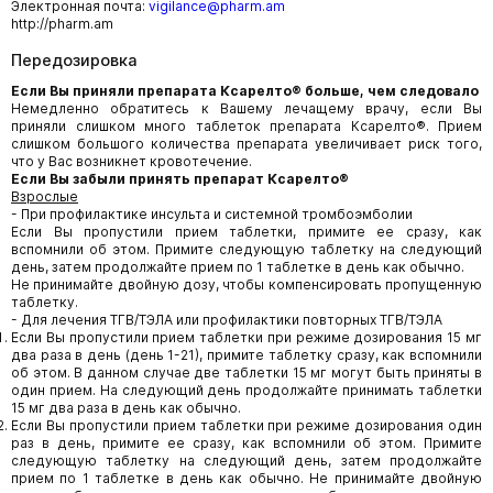
Электронная почта:
vigilance@pharm.am
http://pharm.am
Передозировка
Если Вы приняли препарата Ксарелто® больше, чем следовало
Немедленно обратитесь к Вашему лечащему врачу, если Вы
приняли слишком много таблеток препарата Ксарелто®. Прием
слишком большого количества препарата увеличивает риск того,
что у Вас возникнет кровотечение.
Если Вы забыли принять препарат Ксарелто®
Взрослые
- При профилактике инсульта и системной тромбоэмболии
Если Вы пропустили прием таблетки, примите ее сразу, как
вспомнили об этом. Примите следующую таблетку на следующий
день, затем продолжайте прием по 1 таблетке в день как обычно.
Не принимайте двойную дозу, чтобы компенсировать пропущенную
таблетку.
- Для лечения ТГВ/ТЭЛА или профилактики повторных ТГВ/ТЭЛА
Если Вы пропустили прием таблетки при режиме дозирования 15 мг
два раза в день (день 1-21), примите таблетку сразу, как вспомнили
об этом. В данном случае две таблетки 15 мг могут быть приняты в
один прием. На следующий день продолжайте принимать таблетки
15 мг два раза в день как обычно.
Если Вы пропустили прием таблетки при режиме дозирования один
раз в день, примите ее сразу, как вспомнили об этом. Примите
следующую таблетку на следующий день, затем продолжайте
прием по 1 таблетке в день как обычно. Не принимайте двойную