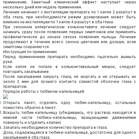
применении. Заметный клинический эффект наступает через
несколько дней или недель применения.
Лечение начинают с инстилляции препарата по 1 капле 2 раза/сут в
оба глаза, при необходимости режим дозирования может быть
изменен на инстилляции по 1 капле 4 раза/сут в оба глаза.
При сезонном аллергическом конъюнктивите лечение следует
начинать сразу после появления первых симптомов или применять
профилактически до начала сезона появления пыльцы. Лечение
продолжают в течение всего сезона цветения или дольше, если
симптомы сохраняются.
Инструкция по применению
Перед применением препарата необходимо тщательно вымыть
руки.
Если капля не попала в конъюнктивальный мешок, следует
повторить закапывание.
После закапывания закрыть глаза, не моргать и не открывать их
около 2 мин для лучшего контакта слизистой оболочки глаза с
препаратом.
Порядок работы с тюбиком-капельницей
Открыть пакет, отделить одну тюбик-капельницу, остальные
поместить обратно в пакет.
Вскрыть тюбик-капельницу (убедившись, что раствор находится в
нижней части тюбика-капельницы, вращающими движениями
повернуть и отделить клапан).
Закапать необходимое количество препарата в глаза.
Доза, содержащаяся в тюбике-капельнице, достаточна для одного
закапывания в оба глаза.