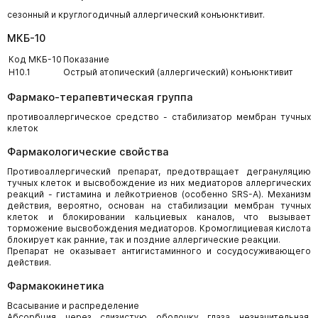
сезонный и круглогодичный аллергический конъюнктивит.
МКБ-10
Код МКБ-10
Показание
H10.1
Острый атопический (аллергический) конъюнктивит
Фармако-терапевтическая группа
противоаллергическое средство - стабилизатор мембран тучных
клеток
Фармакологические свойства
Противоаллергический препарат, предотвращает дегрануляцию
тучных клеток и высвобождение из них медиаторов аллергических
реакций - гистамина и лейкотриенов (особенно SRS-A). Механизм
действия, вероятно, основан на стабилизации мембран тучных
клеток и блокировании кальциевых каналов, что вызывает
торможение высвобождения медиаторов. Кромоглициевая кислота
блокирует как ранние, так и поздние аллергические реакции.
Препарат не оказывает антигистаминного и сосудосуживающего
действия.
Фармакокинетика
Всасывание и распределение
Абсорбция через слизистую оболочку глаза незначительная.