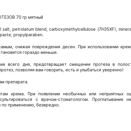
ТЕЗОВ 70 гр мятный
 salt, petrolatum blend, carboxymethylcellulose (7H3SXF), mineral 
 paste, propylparaben.
самым, снижая повреждения десен. При использовании крем
становится гораздо меньше.
ие всего дня, предотвращает смещение протеза в полос
отез, позволяя вам говорить, есть и улыбаться уверенно!
ам препарата.
нтам крема. При появлении необычных или неприятных о
сультироваться с врачом-стоматологом. Проглатывание н
и по применению, безвредно.