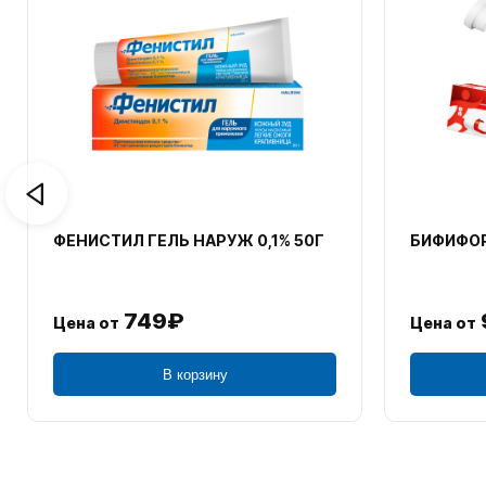
ОМЕПРАЗОЛ-OBL КАПС К/Р 20МГ
ВЕНАРУС Т
№28
№30
125₽
1 
Цена от
Цена от
В корзину