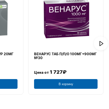
№30
ФЕСТАЛ ТАБ К/Р П/О №40
514₽
Цена от
В корзину