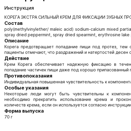
Инструкция
КОРЕГА ЭКСТРА СИЛЬНЫЙ КРЕМ ДЛЯ ФИКСАЦИИ ЗУБНЫХ ПРО
Состав
poly(methylvinylether/ maleic acid) sodium-calcium mixed partial
spray dried peppermint, spray dried spearmint, erythrosine lake
Описание
Корега предотвращает попадание пищи под протез, тем 
пациенты отмечают, что раздражений и натертостей десен 
Действие
Крем Корега обеспечивает надежную фиксацию в течен
попадание частичек пищи даже под хорошо припасованный пр
Противопоказания
Индивидуальная повышенная чувствительность к компонент
Особые указания
Некоторые люди могут быть чувствительны к компоне
необходимо прекратить использование крема и прокон
количеств крема, если он используется согласно инструкци
Форма выпуска
70 г