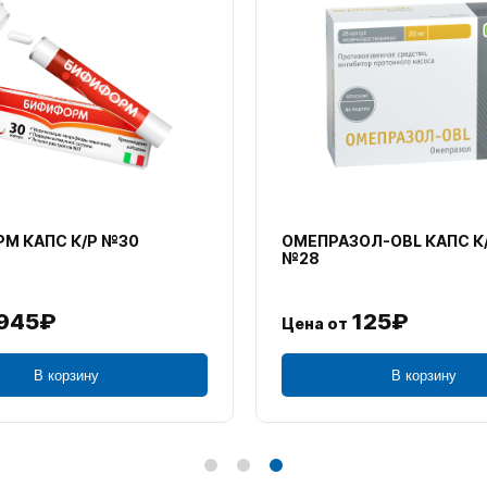
АБ П/П/О 100МГ+900МГ
АЛЛЕРВЭЙ ТАБ П/П/О 5МГ 
727₽
657₽
Цена от
В корзину
В корзину