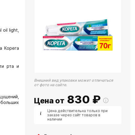
oil light,
а Корега
ти рта и
Внешний вид упаковки может отличаться
от фото на сайте.
830
₽
щущений,
Цена от
ебольших
Цена действительна только при
заказе через сайт товаров в
наличии