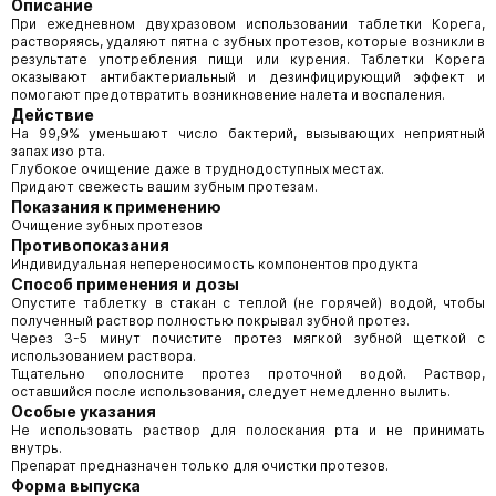
Описание
При ежедневном двухразовом использовании таблетки Корега,
растворяясь, удаляют пятна с зубных протезов, которые возникли в
результате употребления пищи или курения. Таблетки Корега
оказывают антибактериальный и дезинфицирующий эффект и
помогают предотвратить возникновение налета и воспаления.
Действие
На 99,9% уменьшают число бактерий, вызывающих неприятный
запах изо рта.
Глубокое очищение даже в труднодоступных местах.
Придают свежесть вашим зубным протезам.
Показания к применению
Очищение зубных протезов
Противопоказания
Индивидуальная непереносимость компонентов продукта
Способ применения и дозы
Опустите таблетку в стакан с теплой (не горячей) водой, чтобы
полученный раствор полностью покрывал зубной протез.
Через 3-5 минут почистите протез мягкой зубной щеткой с
использованием раствора.
Тщательно ополосните протез проточной водой. Раствор,
оставшийся после использования, следует немедленно вылить.
Особые указания
Не использовать раствор для полоскания рта и не принимать
внутрь.
Препарат предназначен только для очистки протезов.
Форма выпуска