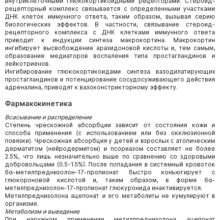
внутриклеточными глюкокортикоидными рецепторами. Стероид-
рецепторный комплекс связывается с определенными участками
ДНК клеток иммунного ответа, таким образом, вызывая серию
биологических эффектов. В частности, связывание стероид-
рецепторного комплекса с ДНК клетками иммунного ответа
приводит к индукции синтеза макрокортина. Макрокортин
ингибирует высвобождение арахидоновой кислоты и, тем самым,
образование медиаторов воспаления типа простагландинов и
лейкотриенов.
Ингибирование глюкокортикоидами синтеза вазодилатирующих
простагландинов и потенцирование сосудосуживающего действия
адреналина, приводят к вазоконстрикторному эффекту.
Фармакокинетика
Всасывание и распределение
Степень чрескожной абсорбции зависит от состояния кожи и
способа применения (с использованием или без окклюзионной
повязки). Чрескожная абсорбция у детей и взрослых с атопическим
дерматитом (нейродермитом) и псориазом составляет не более
2.5%, что лишь незначительно выше по сравнению со здоровыми
добровольцами (0.5-1.5%). После попадания в системный кровоток
6α-метилпреднизолон-17-пропионат быстро конъюгирует с
глюкороновой кислотой и, таким образом, в форме 6α-
метилпреднизолон-17-пропионат глюкуронида инактивируется.
Метилпреднизолона ацепонат и его метаболиты не кумулируют в
организме.
Метаболизм и выведение
При наружном применении метилпреднизолона ацепонат