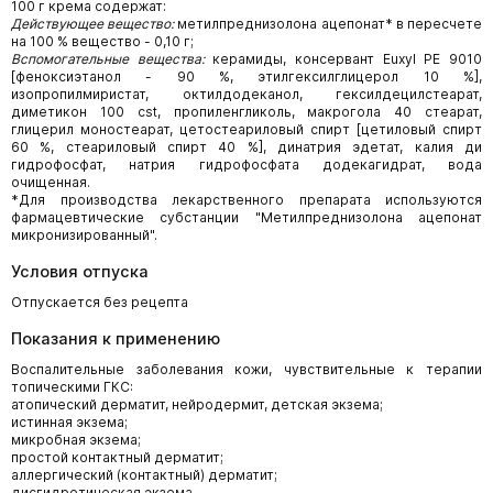
100 г крема содержат:
Действующее вещество:
метилпреднизолона ацепонат* в пересчете
на 100 % вещество - 0,10 г;
Вспомогательные вещества:
керамиды, консервант Euxyl РЕ 9010
[феноксиэтанол - 90 %, этилгексилглицерол 10 %],
изопропилмиристат, октилдодеканол, гексилдецилстеарат,
диметикон 100 cst, пропиленгликоль, макрогола 40 стеарат,
глицерил моностеарат, цетостеариловый спирт [цетиловый спирт
60 %, стеариловый спирт 40 %], динатрия эдетат, калия ди
гидрофосфат, натрия гидрофосфата додекагидрат, вода
очищенная.
*Для производства лекарственного препарата используются
фармацевтические субстанции "Метилпреднизолона ацепонат
микронизированный".
Условия отпуска
Отпускается без рецепта
Показания к применению
Воспалительные заболевания кожи, чувствительные к терапии
топическими ГКС:
атопический дерматит, нейродермит, детская экзема;
истинная экзема;
микробная экзема;
простой контактный дерматит;
аллергический (контактный) дерматит;
дисгидротическая экзема.