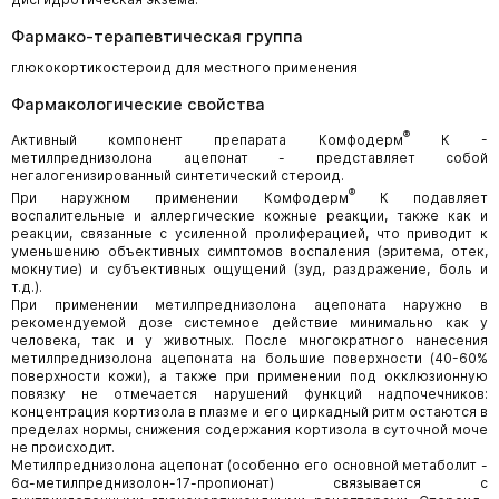
Фармако-терапевтическая группа
глюкокортикостероид для местного применения
Фармакологические свойства
®
Активный компонент препарата Комфодерм
К -
метилпреднизолона ацепонат - представляет собой
негалогенизированный синтетический стероид.
®
При наружном применении Комфодерм
К подавляет
воспалительные и аллергические кожные реакции, также как и
реакции, связанные с усиленной пролиферацией, что приводит к
уменьшению объективных симптомов воспаления (эритема, отек,
мокнутие) и субъективных ощущений (зуд, раздражение, боль и
т.д.).
При применении метилпреднизолона ацепоната наружно в
рекомендуемой дозе системное действие минимально как у
человека, так и у животных. После многократного нанесения
метилпреднизолона ацепоната на большие поверхности (40-60%
поверхности кожи), а также при применении под окклюзионную
повязку не отмечается нарушений функций надпочечников:
концентрация кортизола в плазме и его циркадный ритм остаются в
пределах нормы, снижения содержания кортизола в суточной моче
не происходит.
Метилпреднизолона ацепонат (особенно его основной метаболит -
6α-метилпреднизолон-17-пропионат) связывается с