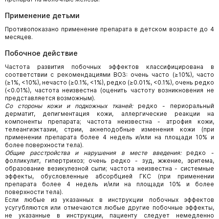
Применение детьми
Противопоказано применение препарата в детском возрасте до 4
месяцев.
Побочное действие
Частота развития побочных эффектов классифицирована в
соответствии с рекомендациями ВОЗ: очень часто (≥10%), часто
(≥1%, <10%), нечасто (≥0.1%, <1%), редко (≥0.01%, <0.1%), очень редко
(<0.01%), частота неизвестна (оценить частоту возникновения не
представляется возможным).
Со стороны кожи и подкожных тканей:
редко - периоральный
дерматит, депигментация кожи, аллергические реакции на
компоненты препарата; частота неизвестна - атрофия кожи,
телеангиэктазии, стрии, акнеподобные изменения кожи (при
применении препарата более 4 недель и/или на площади 10% и
более поверхности тела).
Общие расстройства и нарушения в месте введения:
редко -
фолликулит, гипертрихоз; очень редко - зуд, жжение, эритема,
образование везикулезной сыпи; частота неизвестна - системные
эффекты, обусловленные абсорбцией ГКС (при применении
препарата более 4 недель и/или на площади 10% и более
поверхности тела).
Если любые из указанных в инструкции побочных эффектов
усугубляются или отмечаются любые другие побочные эффекты,
не указанные в инструкции, пациенту следует немедленно