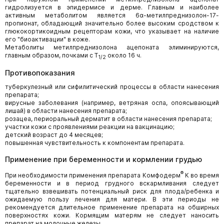
гидролизуется в эпидермисе и дерме. Главным и наиболее
активным метаболитом является 6α-метилпреднизолон-17-
пропионат, обладающий значительно более высоким сродством к
глюкокортикоидным рецепторам кожи, что указывает на наличие
его "биоактивации" в коже.
Метаболиты метилпреднизолона ацепоната элиминируются,
главным образом, почками с Т
около 16 ч.
1/2
Противопоказания
туберкулезный или сифилитический процессы в области нанесения
препарата;
вирусные заболевания (например, ветряная оспа, опоясывающий
лишай) в области нанесения препарата;
розацеа, периоральный дерматит в области нанесения препарата;
участки кожи с проявлениями реакции на вакцинацию;
детский возраст до 4 месяцев;
повышенная чувствительность к компонентам препарата.
Применение при беременности и кормлении грудью
®
При необходимости применения препарата Комфодерм
К во время
беременности и в период грудного вскармливания следует
тщательно взвешивать потенциальный риск для плода/ребенка и
ожидаемую пользу лечения для матери. В эти периоды не
рекомендуется длительное применение препарата на обширных
поверхностях кожи. Кормящим матерям не следует наносить
препарат на молочные железы.