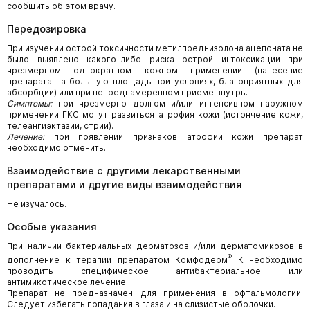
сообщить об этом врачу.
Передозировка
При изучении острой токсичности метилпреднизолона ацепоната не
было выявлено какого-либо риска острой интоксикации при
чрезмерном однократном кожном применении (нанесение
препарата на большую площадь при условиях, благоприятных для
абсорбции) или при непреднамеренном приеме внутрь.
Симптомы:
при чрезмерно долгом и/или интенсивном наружном
применении ГКС могут развиться атрофия кожи (истончение кожи,
телеангиэктазии, стрии).
Лечение:
при появлении признаков атрофии кожи препарат
необходимо отменить.
Взаимодействие с другими лекарственными
препаратами и другие виды взаимодействия
Не изучалось.
Особые указания
При наличии бактериальных дерматозов и/или дерматомикозов в
®
дополнение к терапии препаратом Комфодерм
К необходимо
проводить специфическое антибактериальное или
антимикотическое лечение.
Препарат не предназначен для применения в офтальмологии.
Следует избегать попадания в глаза и на слизистые оболочки.