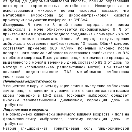
от дозы) до дибромантраниловой кислоты, помимо образования
некоторых второстепенных метаболитов. Исследования с
использованием микросом печени человека показали, что
метаболизм амброксола до дибромантраниловой кислоты
происходит при участии изофермента CYP3A4.
Выведение.
В течение 3 дней после перорального приема
амброксола в моче обнаруживается приблизительно 6 % от
принятой дозы в форме свободного соединения и примерно 26 % от
дозы в форме конъюгата. Конечный период полувыведения
амброксола составляет приблизительно 10 часов. Общий клиренс
составляет примерно 660 мл/мин; почечный клиренс после
перорального приема амброксола составляет приблизительно 8 %
от общего клиренса. Было установлено, что количество препарата,
выделенного с мочой в течение 5 дней, составило 83 % от дозы (по
методу с использованием радиоактивной метки). При тяжелой
почечной недостаточности Т1/2 метаболитов амброксола
увеличивается.
Печеночная недостаточность
У пациентов с нарушением функции печени выведение амброксола
замедлено, что приводит к увеличению его концентрации в плазме
крови примерно в 1,3-2 раза. Поскольку амброксол обладает
широким терапевтическим диапазоном, коррекция дозы не
требуется.
Лица пожилого возраста
Не обнаружено клинически значимого влияния возраста и пола на
фармакокинетику амброксола, поэтому коррекция дозы не
требуется.
Натрия глицирризинат (тринатриевая соль глицирризиновой