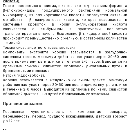
кислоты).
После перорального приема, в кишечнике год влиянием фермента
β-глюкуронидазы, продуцируемого бактериями нормальной
микрофлоры, из глицирризиновой кислоты образуется активный
метаболит - β-глицирретовая кислота, которая всасывается в
системный кровоток. В крови β-глицирретовая кислота
связывается с альбумином и практически полностью
транспортируется в печень. Выделение β-глицирретовой кислоты
происходит преимущественно с желчью, в остаточном количестве
- с мочой.
Термопсиса ланцетного травы экстракт.
Компоненты экстракта хорошо всасываются в желудочно-
кишечном тракте. Максимум действия наступает через 30-60 мин
после приема внутрь и длится в течение 2-6 часов. Выводятся из
организма почками, слизистой оболочкой дыхательных путей и
бронхиальными железами.
Натрия гидрокарбонат.
Хорошо всасывается в желудочно-кишечном тракте. Максимум
действия наступает через 30-60 мин после приема внутрь и длится
в течение 2-6 часов. Выводятся из организма почками, слизистой
оболочкой дыхательных путей и бронхиальными железами.
Противопоказания
Повышенная чувствительность к компонентам препарата,
беременность, период грудного вскармливания, детский возраст
до 12 лет.