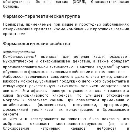
обструктивная болезнь легких (ХОБЛ), бронхоэктатическая
болезнь.
Фармако-терапевтическая группа
Препараты, применяемые при кашле и простудных заболеваниях;
отхаркивающие средства, кроме комбинаций с противокашлевыми
средствами
Фармакологические свойства
Фармакодинамика
Комбинированный препарат для лечения кашля, оказывает
муколитическое и отхаркивающее действие, а также обладает
®
противовоспалительной активностью. Действие Коделак
Бронхо
обусловлено фармакологическими свойствами его компонентов:
Амброксол увеличивает секрецию в дыхательных путях, снижает
вязкость мокроты, усиливает продукцию легочного сурфактанта и
стимулирует двигательную активность ресничек мерцательного
эпителия. Эти эффекты приводят к усилению тока и транспорта
слизи (мукоцилиарного клиренса), что улучшает отхождение
мокроты и облегчает кашель. При совместном применении с
антибиотиками (амоксициллин, цефуроксим, эритромицин,
доксициклин) увеличивает их концентрацию в бронхиальном
секрете.
In vitro
и в исследованиях на животных было показано, что
амброксол оказывает местноанестезирующее (за счет
блокирования натриевых каналов нейронов) и