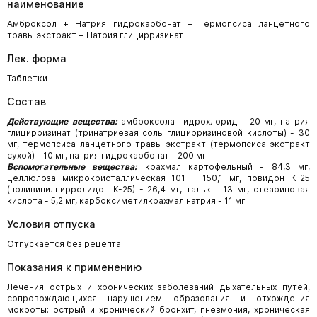
наименование
Амброксол + Натрия гидрокарбонат + Термопсиса ланцетного
травы экстракт + Натрия глицирризинат
Лек. форма
Таблетки
Состав
Действующие вещества:
амброксола гидрохлорид - 20 мг, натрия
глицирризинат (тринатриевая соль глицирризиновой кислоты) - 30
мг, термопсиса ланцетного травы экстракт (термопсиса экстракт
сухой) - 10 мг, натрия гидрокарбонат - 200 мг.
Вспомогательные вещества:
крахмал картофельный - 84,3 мг,
целлюлоза микрокристаллическая 101 - 150,1 мг, повидон К-25
(поливинилпирролидон К-25) - 26,4 мг, тальк - 13 мг, стеариновая
кислота - 5,2 мг, карбоксиметилкрахмал натрия - 11 мг.
Условия отпуска
Отпускается без рецепта
Показания к применению
Лечения острых и хронических заболеваний дыхательных путей,
сопровождающихся нарушением образования и отхождения
мокроты: острый и хронический бронхит, пневмония, хроническая