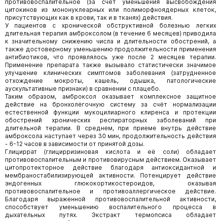
противовоспалительное (за счет уменьшения высвобождения
цитокинов из мононуклеарных или полиморфноядерных клеток,
присутствующих как в крови, так и в тканях) действия.
У пациентов с хронической обструктивной болезнью легких
длительная терапия амброксолом (в течение 6 месяцев) приводила
к значительному снижению числа и длительности обострений, а
также достоверному уменьшению продолжительности применения
антибиотиков, что проявлялось уже после 2 месяцев терапии.
Применение препарата также вызывало статистически значимое
улучшение клинических симптомов заболевания (затрудненное
отхождение мокроты, кашель, одышка, патологические
аускультативные признаки) в сравнении с плацебо.
Таким образом, амброксол оказывает комплексное защитное
действие на бронхолёгочную систему за счёт нормализации
естественной функции мукоцилиарного клиренса и протекции
обострений хронических респираторных заболеваний при
длительной терапии. В среднем, при приеме внутрь действие
амброксола наступает через 30 мин, продолжительность действия
- 6-12 часов в зависимости от принятой дозы.
Глициррат (глицирризиновая кислота и её соли) обладает
противовоспалительным и противовирусным действием. Оказывает
цитопротекторное действие благодаря антиоксидантной и
мембраностабилизирующей активности. Потенцирует действие
эндогенных глюкокортикостероидов, оказывая
противовоспалительное и противоаллергическое действие.
Благодаря выраженной противовоспалительной активности,
способствует уменьшению воспалительного процесса в
дыхательных путях. Экстракт термопсиса обладает