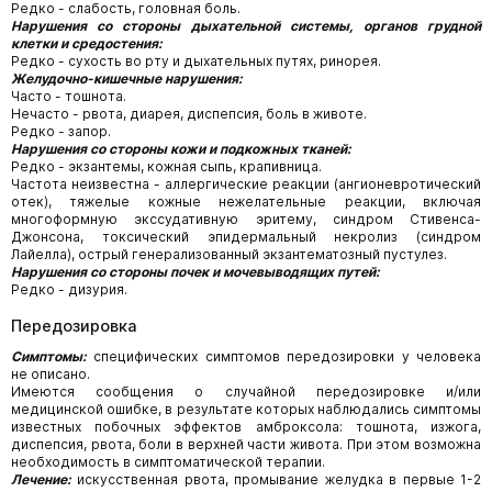
Редко - слабость, головная боль.
Нарушения со стороны дыхательной системы, органов грудной
клетки и средостения:
Редко - сухость во рту и дыхательных путях, ринорея.
Желудочно-кишечные нарушения:
Часто - тошнота.
Нечасто - рвота, диарея, диспепсия, боль в животе.
Редко - запор.
Нарушения со стороны кожи и подкожных тканей:
Редко - экзантемы, кожная сыпь, крапивница.
Частота неизвестна - аллергические реакции (ангионевротический
отек), тяжелые кожные нежелательные реакции, включая
многоформную экссудативную эритему, синдром Стивенса-
Джонсона, токсический эпидермальный некролиз (синдром
Лайелла), острый генерализованный экзантематозный пустулез.
Нарушения со стороны почек и мочевыводящих путей:
Редко - дизурия.
Передозировка
Симптомы:
специфических симптомов передозировки у человека
не описано.
Имеются сообщения о случайной передозировке и/или
медицинской ошибке, в результате которых наблюдались симптомы
известных побочных эффектов амброксола: тошнота, изжога,
диспепсия, рвота, боли в верхней части живота. При этом возможна
необходимость в симптоматической терапии.
Лечение:
искусственная рвота, промывание желудка в первые 1-2