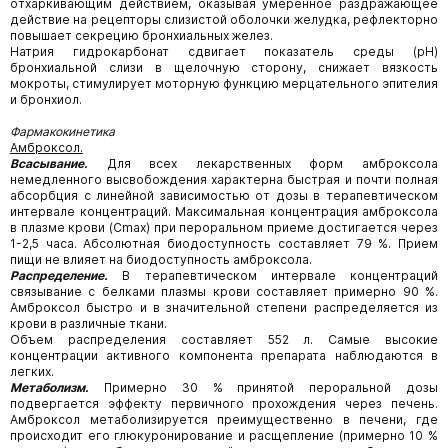
отхаркивающим действием, оказывая умеренное раздражающее
действие на рецепторы слизистой оболочки желудка, рефлекторно
повышает секрецию бронхиальных желез.
Натрия гидрокарбонат сдвигает показатель среды (рН)
бронхиальной слизи в щелочную сторону, снижает вязкость
мокроты, стимулирует моторную функцию мерцательного эпителия
и бронхиол.
Фармакокинетика
Амброксол.
Всасывание.
Для всех лекарственных форм амброксола
немедленного высвобождения характерна быстрая и почти полная
абсорбция с линейной зависимостью от дозы в терапевтическом
интервале концентраций. Максимальная концентрация амброксола
в плазме крови (Сmах) при пероральном приеме достигается через
1-2,5 часа. Абсолютная биодоступность составляет 79 %. Прием
пищи не влияет на биодоступность амброксола.
Распределение.
В терапевтическом интервале концентраций
связывание с белками плазмы крови составляет примерно 90 %.
Амброксол быстро и в значительной степени распределяется из
крови в различные ткани.
Объем распределения составляет 552 л. Самые высокие
концентрации активного компонента препарата наблюдаются в
легких.
Метаболизм.
Примерно 30 % принятой пероральной дозы
подвергается эффекту первичного прохождения через печень.
Амброксол метаболизируется преимущественно в печени, где
происходит его глюкуронирование и расщепление (примерно 10 %