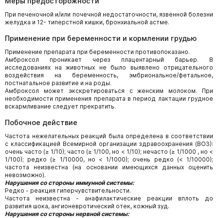
Меры предосторожности
При печеночной и/или почечной недостаточности, язвенной болезни
желудка и 12- типерстной кишки, бронхиальной астме.
Применение при беременности и кормлении грудью
Применение препарата при беременности противопоказано.
Амброксол проникает через плацентарный барьер. В
исследованиях на животных не было выявлено отрицательного
воздействия на беременность, эмбриональное/фетальное,
постнатальное развитие и на роды.
Амброксол может экскретироваться с женским молоком. При
необходимости применения препарата в период лактации грудное
вскармливание следует прекратить.
Побочное действие
Частота нежелательных реакций была определена в соответствии
с классификацией Всемирной организации здравоохранения (ВОЗ):
очень часто (≥ 1/10); часто (≥ 1/100, но < 1/10); нечасто (≥ 1/1000 , но <
1/100); редко (≥ 1/10000, но < 1/1000); очень редко (< 1/10000);
частота неизвестна (на основании имеющихся данных оценить
невозможно).
Нарушения со стороны иммунной системы:
Редко - реакция гиперчувствительности.
Частота неизвестна - анафилактические реакции вплоть до
развития шока, ангионевротический отек, кожный зуд.
Нарушения со стороны нервной системы: