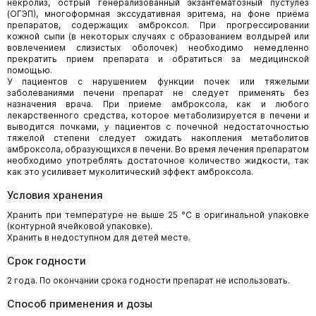
некролиз, острый генерализованный экзантематозный пустулез
(ОГЭП), многоформная экссудативная эритема, на фоне приёма
препаратов, содержащих амброксол. При прогрессировании
кожной сыпи (в некоторых случаях с образованием волдырей или
вовлечением слизистых оболочек) необходимо немедленно
прекратить прием препарата и обратиться за медицинской
помощью.
У пациентов с нарушением функции почек или тяжелыми
заболеваниями печени препарат не следует применять без
назначения врача. При приеме амброксола, как и любого
лекарственного средства, которое метаболизируется в печени и
выводится почками, у пациентов с почечной недостаточностью
тяжелой степени следует ожидать накопления метаболитов
амброксола, образующихся в печени. Во время лечения препаратом
необходимо употреблять достаточное количество жидкости, так
как это усиливает муколитический эффект амброксола.
Условия хранения
Хранить при температуре не выше 25 °С в оригинальной упаковке
(контурной ячейковой упаковке).
Хранить в недоступном для детей месте.
Срок годности
2 года. По окончании срока годности препарат не использовать.
Способ применения и дозы