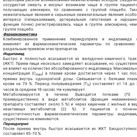
сосудистая смерть и инсульт возникали чаще в группе пациенто
получающих алискирен, по сравнению с группой плацебо. Так
нежелательные явления и серьезные нежелательные явления особо
интереса (гиперкалиемия, артериальная гипотензия и нарушен
функции почек) регистрировались чаще в группе алискирена, чем
группе плацебо.
Фармакокинетика
Комбинированное применение периндоприла и индапамида 
изменяет их фармакокинетические параметры по сравнению
раздельным приемом этих препаратов.
Индапамид
Быстро и полностью всасывается из желудочно-кишечного трак
(ЖКТ). Прием пищи несколько замедляет всасывание, но существен
не влияет на количество абсорбированного индапамида. Максимальн
концентрация (C
) в плазме крови достигается через 1 час пос
max
приема внутрь однократной дозы. Связывается с белками плаз
крови на 79 %. Период полувыведения (Т
) составляет от 14 до 
½
часов (в среднем 18 часов). Не кумулирует.
Метаболизируется в печени. Выводится почками (70 
преимущественно в виде метаболитов (фракция неизмененно
препарата составляет около 5 %) и через кишечник с желчью в ви
неактивных метаболитов (22 %). У пациентов с почечн
недостаточностью фармакокинетические параметры индапами
существенно не изменяются.
Периндоприл
После приема внутрь быстро всасывается из ЖКТ. Биодоступнос
составляет 65-70 %.