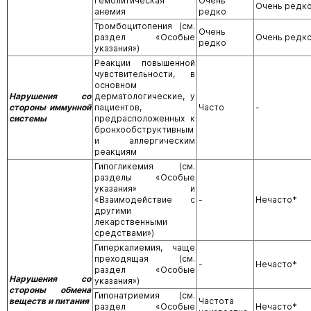
Гемолитическая
Очень
Очень редк
анемия
редко
Тромбоцитопения (см.
Очень
раздел «Особые
Очень редк
редко
указания»)
Реакции повышенной
чувствительности, в
основном
Нарушения со
дерматологические, у
стороны иммунной
пациентов,
Часто
-
системы
предрасположенных к
бронхообструктивным
и аллергическим
реакциям
Гипогликемия (см.
разделы «Особые
указания» и
«Взаимодействие с
-
Нечасто*
другими
лекарственными
средствами»)
Гиперкалиемия, чаще
преходящая (см.
-
Нечасто*
раздел «Особые
Нарушения со
указания»)
стороны обмена
Гипонатриемия (см.
веществ и питания
Частота
раздел «Особые
Нечасто*