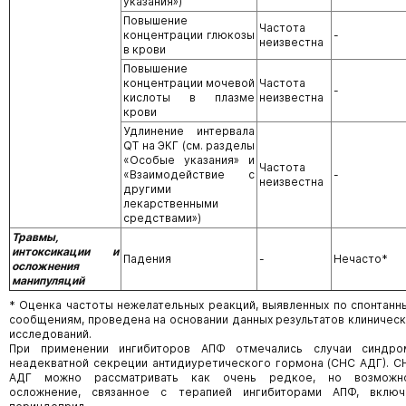
указания»)
Повышение
Частота
концентрации глюкозы
-
неизвестна
в крови
Повышение
концентрации мочевой
Частота
-
кислоты в плазме
неизвестна
крови
Удлинение интервала
QT на ЭКГ (см. разделы
«Особые указания» и
Частота
«Взаимодействие с
-
неизвестна
другими
лекарственными
средствами»)
Травмы,
интоксикации и
Падения
-
Нечасто*
осложнения
манипуляций
* Оценка частоты нежелательных реакций, выявленных по спонтанн
сообщениям, проведена на основании данных результатов клиническ
исследований.
При применении ингибиторов АПФ отмечались случаи синдро
неадекватной секреции антидиуретического гормона (СНС АДГ). С
АДГ можно рассматривать как очень редкое, но возможн
осложнение, связанное с терапией ингибиторами АПФ, включ