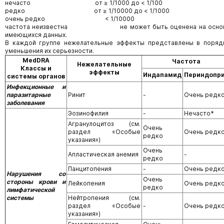
нечасто от ≥ 1/1000 до < 1/100
редко от ≥ 1/10000 до < 1/1000
очень редко < 1/10000
частота неизвестна не может быть оценена на осно
имеющихся данных.
В каждой группе нежелательные эффекты представлены в поряд
уменьшения их серьезности.
MedDRA
Частота
Нежелательные
Классы и
эффекты
Индапамид
Периндопр
системы органов
Инфекционные и
паразитарные
Ринит
-
Очень редк
заболевания
Эозинофилия
-
Нечасто*
Агранулоцитоз (см.
Очень
раздел «Особые
Очень редк
редко
указания»)
Очень
Апластическая анемия
-
редко
Панцитопения
-
Очень редк
Нарушения со
Очень
стороны крови и
Лейкопения
Очень редк
редко
лимфатической
системы
Нейтропения (см.
раздел «Особые
-
Очень редк
указания»)