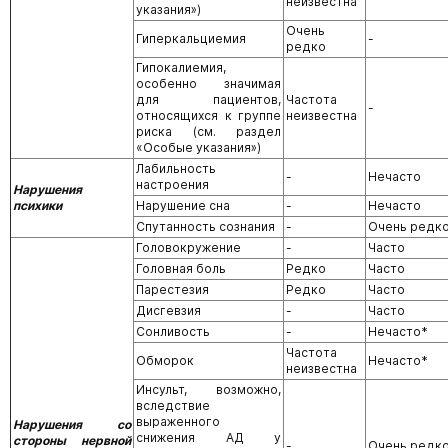
неизвестна
указания»)
Очень
Гиперкальциемия
-
редко
Гипокалиемия,
особенно значимая
для пациентов,
Частота
-
относящихся к группе
неизвестна
риска (см. раздел
«Особые указания»)
Лабильность
-
Нечасто
настроения
Нарушения
психики
Нарушение сна
-
Нечасто
Спутанность сознания
-
Очень редк
Головокружение
-
Часто
Головная боль
Редко
Часто
Парестезия
Редко
Часто
Дисгевзия
-
Часто
Сонливость
-
Нечасто*
Частота
Обморок
Нечасто*
неизвестна
Инсульт, возможно,
вследствие
выраженного
Нарушения со
снижения АД у
стороны нервной
-
Очень редк