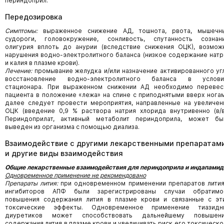
периндоприл.
Передозировка
Симптомы:
выраженное снижение АД, тошнота, рвота, мышечн
судороги, головокружение, сонливость, спутанность сознани
олигурия вплоть до анурии (вследствие снижения ОЦК), возмож
нарушения водно-электролитного баланса (низкое содержание натр
и калия в плазме крови).
Лечение:
промывание желудка и/или назначение активированного угл
восстановление водно-электролитного баланса в услови
стационара. При выраженном снижении АД необходимо перевес
пациента в положение «лежа» на спине с приподнятыми вверх ногам
далее следует провести мероприятия, направленные на увеличен
ОЦК (введение 0,9 % раствора натрия хлорида внутривенно (в/в)
Периндоприлат, активный метаболит периндоприла, может бы
выведен из организма с помощью диализа.
Взаимодействие с другими лекарственными препаратам
и другие виды взаимодействия
Общие лекарственные взаимодействия для периндоприла и индапамид
Одновременное применение не рекомендовано
Препараты лития:
при одновременном применении препаратов лития
ингибиторов АПФ были зарегистрированы случаи обратимо
повышения содержания лития в плазме крови и связанные с эт
токсические эффекты. Одновременное применение тиазидн
диуретиков может способствовать дальнейшему повышен
содержания лития в плазме крови и увеличивать риск его токсическо