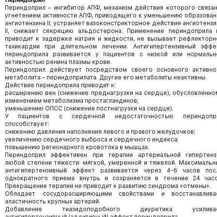
Периндоприл –
ингибитор АПФ, механизм действия которого связан
угнетением активности АПФ, приводящего к уменьшению образован
ангиотензина II; устраняет вазоконстрикторное действие ангиотензи
II, снижает секрецию альдостерона. Применение периндоприла 
приводит к задержке натрия и жидкости, не вызывает рефлекторн
тахикардии при длительном лечении. Антигипертензивный эффе
периндоприла развивается у пациентов с низкой или нормальн
активностью ренина плазмы крови.
Периндоприл действует посредством своего основного активно
метаболита – периндоприлата. Другие его метаболиты неактивны.
Действие периндоприла приводит к:
расширению вен (снижение преднагрузки на сердце), обусловленно
изменением метаболизма простагландинов;
уменьшению ОПСС (снижение постнагрузки на сердце).
У пациентов с сердечной недостаточностью периндопр
способствует:
снижению давления наполнения левого и правого желудочков;
увеличению сердечного выброса и сердечного индекса;
повышению регионарного кровотока в мышцах.
Периндоприл эффективен при терапии артериальной гипертенз
любой степени тяжести: мягкой, умеренной и тяжелой. Максимальн
антигипертензивный эффект развивается через 4-6 часов пос
однократного приема внутрь и сохраняется в течение 24 часо
Прекращение терапии не приводит к развитию синдрома «отмены».
Обладает сосудорасширяющими свойствами и восстанавлива
эластичность крупных артерий.
Добавление тиазидоподобного диуретика усилива
антигипертензивный (аддитивный) эффект периндоприла.