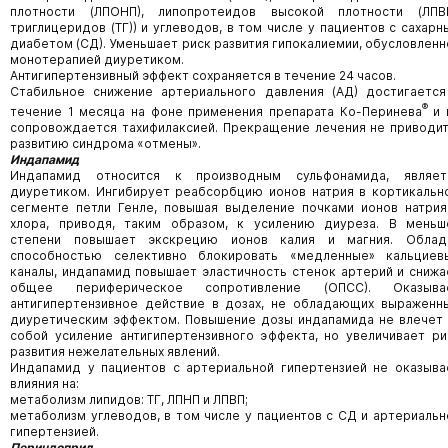
плотности (ЛПОНП), липопротеидов высокой плотности (ЛПВП
триглицеридов (ТГ)) и углеводов, в том числе у пациентов с сахарн
диабетом (СД). Уменьшает риск развития гипокалиемии, обусловленн
монотерапией диуретиком.
Антигипертензивный эффект сохраняется в течение 24 часов.
Стабильное снижение артериального давления (АД) достигается
®
течение 1 месяца на фоне применения препарата Ко-Перинева
и 
сопровождается тахифилаксией. Прекращение лечения не приводит
развитию синдрома «отмены».
Индапамид
Индапамид относится к производным сульфонамида, являет
диуретиком. Ингибирует реабсорбцию ионов натрия в кортикальн
сегменте петли Генле, повышая выделение почками ионов натрия
хлора, приводя, таким образом, к усилению диуреза. В меньш
степени повышает экскрецию ионов калия и магния. Облад
способностью селективно блокировать «медленные» кальциев
каналы, индапамид повышает эластичность стенок артерий и снижа
общее периферическое сопротивление (ОПСС). Оказыва
антигипертензивное действие в дозах, не обладающих выраженн
диуретическим эффектом. Повышение дозы индапамида не влечет 
собой усиление антигипертензивного эффекта, но увеличивает ри
развития нежелательных явлений.
Индапамид у пациентов с артериальной гипертензией не оказыва
влияния на:
метаболизм липидов: ТГ, ЛПНП и ЛПВП;
метаболизм углеводов, в том числе у пациентов с СД и артериальн
гипертензией.
Периндоприл