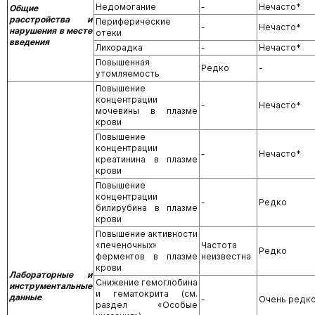
Недомогание
-
Нечасто*
Общие
расстройства и
Периферические
-
Нечасто*
нарушения в месте
отеки
введения
Лихорадка
-
Нечасто*
Повышенная
Редко
-
утомляемость
Повышение
концентрации
-
Нечасто*
мочевины в плазме
крови
Повышение
концентрации
-
Нечасто*
креатинина в плазме
крови
Повышение
концентрации
-
Редко
билирубина в плазме
крови
Повышение активности
«печеночных»
Частота
Редко
ферментов в плазме
неизвестна
крови
Лабораторные и
Снижение гемоглобина
инструментальные
и гематокрита (см.
данные
-
Очень редк
раздел «Особые