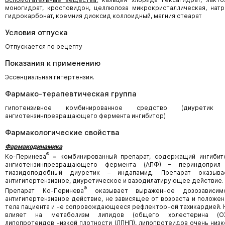
моногидрат, кросповидон, целлюлоза микрокристаллическая, натр
гидрокарбонат, кремния диоксид коллоидный, магния стеарат
Условия отпуска
Отпускается по рецепту
Показания к применению
Эссенциальная гипертензия.
Фармако-терапевтическая группа
гипотензивное комбинированное средство (диуретик
ангиотензинпревращающего фермента ингибитор)
Фармакологические свойства
Фармакодинамика
®
Ко-Перинева
–
комбинированный препарат, содержащий ингибит
ангиотензинпревращающего фермента (АПФ) – периндоприл
тиазидоподобный диуретик – индапамид. Препарат оказыва
антигипертензивное, диуретическое и вазодилатирующее действие.
®
Препарат Ко-Перинева
оказывает выраженное дозозависим
антигипертензивное действие, не зависящее от возраста и положен
тела пациента и не сопровождающееся рефлекторной тахикардией. 
влияет на метаболизм липидов (общего холестерина (ОХ
липопротеидов низкой плотности (ЛПНП), липопротеидов очень низк