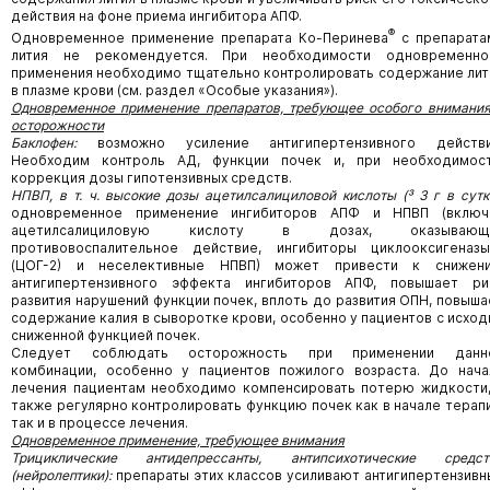
действия на фоне приема ингибитора АПФ.
®
Одновременное применение препарата Ко-Перинева
с препарата
лития не рекомендуется. При необходимости одновременно
применения необходимо тщательно контролировать содержание лит
в плазме крови (см. раздел «Особые указания»).
Одновременное применение препаратов, требующее особого внимания
осторожности
Баклофен:
возможно усиление антигипертензивного действи
Необходим контроль АД, функции почек и, при необходимост
коррекция дозы гипотензивных средств.
НПВП, в т. ч. высокие дозы ацетилсалициловой кислоты (
³ 3 г в сутк
одновременное применение ингибиторов АПФ и НПВП (включ
ацетилсалициловую кислоту в дозах, оказывающ
противовоспалительное действие, ингибиторы циклооксигеназы
(ЦОГ-2) и неселективные НПВП) может привести к снижен
антигипертензивного эффекта ингибиторов АПФ, повышает ри
развития нарушений функции почек, вплоть до развития ОПН, повыша
содержание калия в сыворотке крови, особенно у пациентов с исход
сниженной функцией почек.
Следует соблюдать осторожность при применении данн
комбинации, особенно у пациентов пожилого возраста. До нача
лечения пациентам необходимо компенсировать потерю жидкости,
также регулярно контролировать функцию почек как в начале терапи
так и в процессе лечения.
Одновременное применение, требующее внимания
Трициклические антидепрессанты, антипсихотические средст
(нейролептики):
препараты этих классов
усиливают антигипертензивн