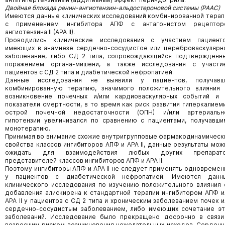
Двойная блокада ренин-ангиотензин-альдостероновой системы (РААС)
Имеются данные клинических исследований комбинированной терап
с применением ингибитора АПФ с антагонистом рецептор
ангиотензина II (АРА II).
Проводились клинические исследования с участием пациенто
имеющих в анамнезе сердечно-сосудистое или цереброваскулярн
заболевание, либо СД 2 типа, сопровождающийся подтвержденн
поражением органа-мишени, а также исследования с участи
пациентов с СД 2 типа и диабетической нефропатией.
Данные исследования не выявили у пациентов, получавш
комбинированную терапию, значимого положительного влияния 
возникновение почечных и/или кардиоваскулярных событий и 
показатели смертности, в то время как риск развития гиперкалиеми
острой почечной недостаточности (ОПН) и/или артериальн
гипотензии увеличивался по сравнению с пациентами, получавши
монотерапию.
Принимая во внимание схожие внутригрупповые фармакодинамическ
свойства классов ингибиторов АПФ и АРА II, данные результаты мож
ожидать для взаимодействия любых других препарато
представителей классов ингибиторов АПФ и АРА II.
Поэтому ингибиторы АПФ и АРА II не следует применять одновремен
у пациентов с диабетической нефропатией. Имеются данн
клинического исследования по изучению положительного влияния 
добавления алискирена к стандартной терапии ингибитором АПФ и
АРА II у пациентов с СД 2 типа и хроническим заболеванием почек и
сердечно-сосудистым заболеванием, либо имеющих сочетание эт
заболеваний. Исследование было прекращено досрочно в связи
возросшим риском возникновения нежелательных исходов. Сердечн