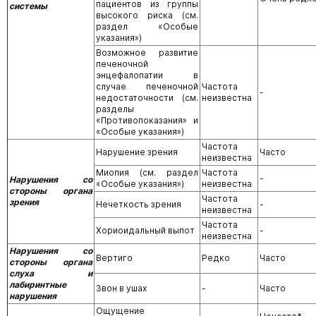
пациентов из группы
системы
высокого риска (см.
раздел «Особые
указания»)
Возможное развитие
печеночной
энцефалопатии в
случае печеночной
Частота
-
недостаточности (см.
неизвестна
разделы
«Противопоказания» и
«Особые указания»)
Частота
Нарушение зрения
Часто
неизвестна
Миопия (см. раздел
Частота
-
Нарушения со
«Особые указания»)
неизвестна
стороны органа
Частота
зрения
Нечеткость зрения
-
неизвестна
Частота
Хориоидальный выпот
-
неизвестна
Нарушения со
Вертиго
Редко
Часто
стороны органа
слуха и
лабиринтные
Звон в ушах
-
Часто
нарушения
Ощущение