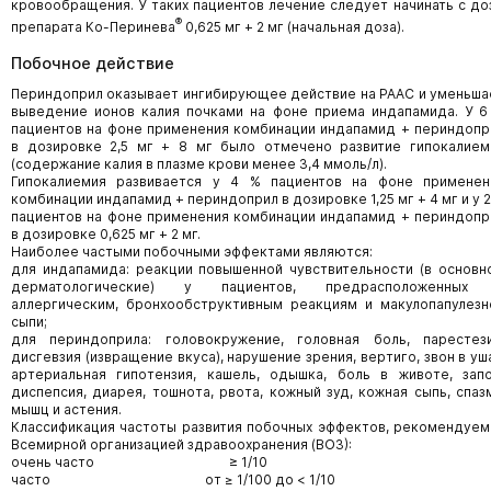
кровообращения. У таких пациентов лечение следует начинать с до
®
препарата Ко-Перинева
0,625 мг + 2 мг (начальная доза).
Побочное действие
Периндоприл оказывает ингибирующее действие на РААС и уменьша
выведение ионов калия почками на фоне приема индапамида. У 6
пациентов на фоне применения комбинации индапамид + периндопр
в дозировке 2,5 мг + 8 мг было отмечено развитие гипокалием
(содержание калия в плазме крови менее 3,4 ммоль/л).
Гипокалиемия развивается у 4 % пациентов на фоне применен
комбинации индапамид + периндоприл в дозировке 1,25 мг + 4 мг и у 2
пациентов на фоне применения комбинации индапамид + периндопр
в дозировке 0,625 мг + 2 мг.
Наиболее частыми побочными эффектами являются:
для индапамида: реакции повышенной чувствительности (в основн
дерматологические) у пациентов, предрасположенных
аллергическим, бронхообструктивным реакциям и макулопапулезн
сыпи;
для периндоприла: головокружение, головная боль, парестези
дисгевзия (извращение вкуса), нарушение зрения, вертиго, звон в уша
артериальная гипотензия, кашель, одышка, боль в животе, запо
диспепсия, диарея, тошнота, рвота, кожный зуд, кожная сыпь, спаз
мышц и астения.
Классификация частоты развития побочных эффектов, рекомендуем
Всемирной организацией здравоохранения (ВОЗ):
очень часто ≥ 1/10
часто от ≥ 1/100 до < 1/10