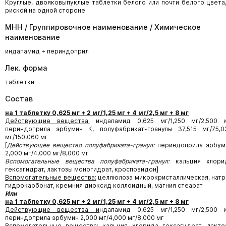
Круглые, двояковыпуклые таблетки белого или почти белого цвета,
риской на одной стороне.
МНН / Группировочное наименование / Химическое
наименование
индапамид + периндоприл
Лек. форма
таблетки
Состав
на 1 таблетку 0,625 мг + 2 мг/1,25 мг + 4 мг/2,5 мг + 8 мг
Действующие вещества:
индапамид 0,625 мг/1,250 мг/2,500 м
периндоприла эрбумин К, полуфабрикат-гранулы 37,515 мг/75,0
мг/150,060 мг
[
Действующее вещество полуфабриката-гранул:
периндоприла эрбум
2,000 мг/4,000 мг/8,000 мг
Вспомогательные вещества полуфабриката-гранул:
кальция хлори
гексагидрат, лактозы моногидрат, кросповидон]
Вспомогательные вещества:
целлюлоза микрокристаллическая, натр
гидрокарбонат, кремния диоксид коллоидный, магния стеарат
Или
на 1 таблетку 0,625 мг + 2 мг/1,25 мг + 4 мг/2,5 мг + 8 мг
Действующие вещества: и
ндапамид 0,625 мг/1,250 мг/2,500 м
периндоприла эрбумин 2,000 мг/4,000 мг/8,000 мг
Вспомогательные вещества:
кальция хлорида гексагидрат, лакто