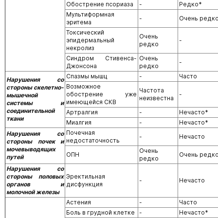
Обострение псориаза
-
Редко*
Мультиформная
-
Очень редк
эритема
Токсический
Очень
эпидермальный
-
редко
некролиз
Синдром Стивенса-
Очень
-
Джонсона
редко
Спазмы мышц
-
Часто
Нарушения со
Возможное
стороны скелетно-
Частота
обострение уже
-
мышечной
неизвестна
имеющейся СКВ
системы и
соединительной
Артралгия
-
Нечасто*
ткани
Миалгия
-
Нечасто*
Почечная
Нарушения со
-
Нечасто
недостаточность
стороны почек и
мочевыводящих
Очень
ОПН
Очень редк
путей
редко
Нарушения со
стороны половых
Эректильная
-
Нечасто
органов и
дисфункция
молочной железы
Астения
-
Часто
Боль в грудной клетке
-
Нечасто*