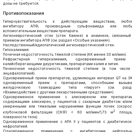
дозы не требуется.
Противопоказания
Гиперчувствительность к действующим веществам, любо
ингибитору АПФ, производным сульфонамида или люб
вспомогательным веществам препарата.
Ангионевротический отек (отек Квинке) в анамнезе, связанный
приемом ингибитора АПФ (см. раздел «Особые указания»).
Наследственный/идиопатический ангионевротический отек.
Гипокалиемия.
Почечная недостаточность тяжелой степени (КК менее 30 мл/мин).
Рефрактерная гиперкалиемия, одновременный прием
калийсберегающими диуретиками, препаратами калия и лития.
Печеночная недостаточность тяжелой степени (в том числе
энцефалопатией).
Одновременный прием препаратов, удлиняющих интервал QT на ЭК
одновременный прием с препаратами, способными вызыва
желудочковую тахикардию типа «пируэт» (см. разд
«Взаимодействие с другими лекарственными средствами»).
Одновременное применение с алискиреном или препаратам
содержащими алискирен, у пациентов с сахарным диабетом и/или
умеренными или тяжелыми нарушениями функции почек (скорос
2
клубочковой фильтрации (СКФ) < 60 мл/мин/1,73 м
площа
поверхности тела).
Одновременное применение с АРА II у пациентов с диабетическ
нефропатией.
Одновременное применение с ингибиторами нейтральн