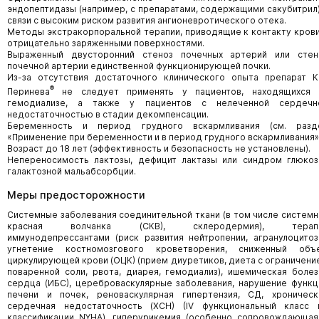
эндопептидазы (например, с препаратами, содержащими сакубитрил)
связи с высоким риском развития ангионевротического отека.
Методы экстракорпоральной терапии, приводящие к контакту крови
отрицательно заряженными поверхностями.
Выраженный двусторонний стеноз почечных артерий или стен
почечной артерии единственной функционирующей почки.
Из-за отсутствия достаточного клинического опыта препарат К
®
Перинева
не следует применять у пациентов, находящихся 
гемодиализе, а также у пациентов с нелеченной сердечн
недостаточностью в стадии декомпенсации.
Беременность и период грудного вскармливания (см. разд
«Применение при беременности и в период грудного вскармливания»
Возраст до 18 лет (эффективность и безопасность не установлены).
Непереносимость лактозы, дефицит лактазы или синдром глюкоз
галактозной мальабсорбции.
Меры предосторожности
Системные заболевания соединительной ткани (в том числе системн
красная волчанка (СКВ), склеродермия), терап
иммунодепрессантами (риск развития нейтропении, агранулоцитоза
угнетение костномозгового кроветворения, сниженный объ
циркулирующей крови (ОЦК) (прием диуретиков, диета с ограничени
поваренной соли, рвота, диарея, гемодиализ), ишемическая болез
сердца (ИБС), цереброваскулярные заболевания, нарушение функц
печени и почек, реноваскулярная гипертензия, СД, хроническ
сердечная недостаточность (ХСН) (IV функциональный класс 
классификации NYHA), гиперурикемия (особенно сопровождающая