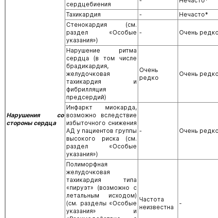
-
Нечасто*
сердцебиения
Тахикардия
-
Нечасто*
Стенокардия (см.
раздел «Особые
-
Очень редк
указания»)
Нарушение ритма
сердца (в том числе
брадикардия,
Очень
желудочковая
Очень редк
редко
тахикардия и
фибрилляция
предсердий)
Инфаркт миокарда,
Нарушения со
возможно вследствие
стороны сердца
избыточного снижения
АД у пациентов группы
-
Очень редк
высокого риска (см.
раздел «Особые
указания»)
Полиморфная
желудочковая
тахикардия типа
«пируэт» (возможно с
летальным исходом)
Частота
(см. разделы «Особые
-
неизвестна
указания» и