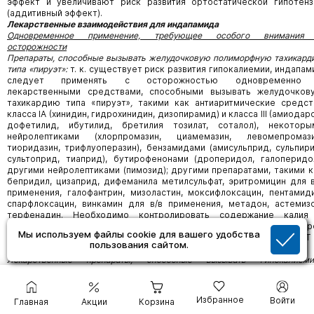
эффект и увеличивают риск развития ортостатической гипотенз
(аддитивный эффект).
Лекарственные взаимодействия для и
ндапамида
Одновременное применение, требующее особого внимания
осторожности
Препараты, способные вызывать желудочковую полиморфную тахикард
типа «пируэт»:
т. к. существует риск развития гипокалиемии, индапам
следует применять с осторожностью одновременно
лекарственными средствами, способными вызывать желудочков
тахикардию типа «пируэт»
,
такими как антиаритмические средст
класса IA (хинидин, гидрохинидин, дизопирамид) и класса III (амиодар
дофетилид, ибутилид, бретилия тозилат, соталол), некоторы
нейролептиками (хлорпромазин, циамемазин, левомепромази
тиоридазин, трифлуоперазин), бензамидами (амисульприд, сульпири
сультоприд, тиаприд), бутирофенонами (дроперидол, галоперидол
другими нейролептиками (пимозид); другими препаратами, такими к
бепридил, цизаприд, дифеманила метилсульфат, эритромицин для в
применения, галофантрин, мизоластин, моксифлоксацин, пентамиди
спарфлоксацин, винкамин для в/в применения, метадон, астемизо
терфенадин. Необходимо контролировать содержание калия
сыворотке крови во избежание гипокалиемии, при развитии котор
Мы используем файлы cookie для вашего удобства
необходимо проводить ее коррекцию, контролировать интервал QT 
пользования сайтом.
ЭКГ.
Лекарственные препараты, способные вызывать гипокалиеми
амфотерицин B при в/в введении, глюко- и минералокортикоиды (п
системном применении), тетракозактид, слабительные средств
стимулирующие моторику кишечника, способствуют повышению рис
Избранное
Войти
Главная
Акции
Корзина
развития гипокалиемии (аддитивный эффект). Необходим контро