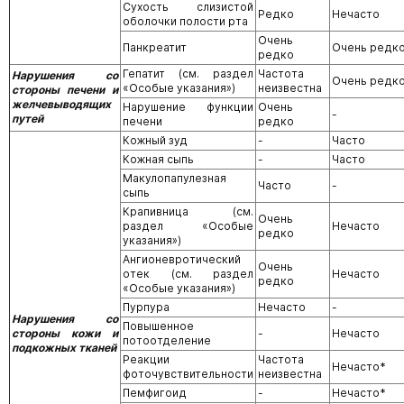
Сухость слизистой
Редко
Нечасто
оболочки полости рта
Очень
Панкреатит
Очень редк
редко
Гепатит (см. раздел
Частота
Нарушения со
Очень редк
«Особые указания»)
неизвестна
стороны печени и
желчевыводящих
Нарушение функции
Очень
-
путей
печени
редко
Кожный зуд
-
Часто
Кожная сыпь
-
Часто
Макулопапулезная
Часто
-
сыпь
Крапивница (см.
Очень
раздел «Особые
Нечасто
редко
указания»)
Ангионевротический
Очень
отек (см. раздел
Нечасто
редко
«Особые указания»)
Пурпура
Нечасто
-
Нарушения со
Повышенное
стороны кожи и
-
Нечасто
потоотделение
подкожных тканей
Реакции
Частота
Нечасто*
фоточувствительности
неизвестна
Пемфигоид
-
Нечасто*