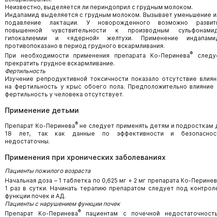
Неизвестно, выделяется ли периндоприл с грудным молоком.
Индапамид выделяется с грудным молоком. Вызывает уменьшение и
подавление лактации. У новорожденного возможно развит
повышенной чувствительности к производным сульфонамид
гипокалиемии и «ядерной» желтухи. Применение индапами
противопоказано в период грудного вскармливания.
®
При необходимости применения препарата Ко-Перинева
следу
прекратить грудное вскармливание.
Фертильность
Изучение репродуктивной токсичности показало отсутствие влиян
на фертильность у крыс обоего пола. Предположительно влияние 
фертильность у человека отсутствует.
Применение детьми
®
Препарат Ко-Перинева
не следует применять детям и подросткам 
18 лет, так как данные по эффективности и безопаснос
недостаточны.
Применения при хронических заболеваниях
Пациенты пожилого возраста
Начальная доза – 1 таблетка по 0,625 мг + 2 мг препарата Ко-Перине
1 раз в сутки. Начинать терапию препаратом следует под контрол
функции почек и АД.
Пациенты с нарушением функции почек
®
Препарат Ко-Перинева
пациентам с почечной недостаточност