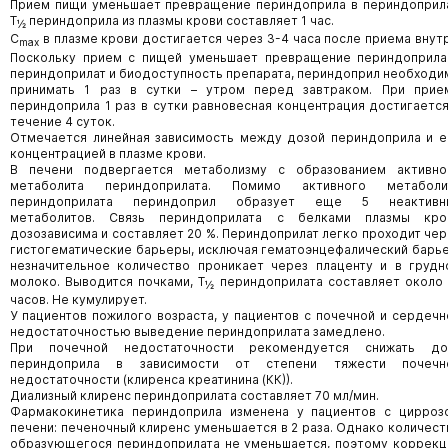
Прием пищи уменьшает превращение периндоприла в периндоприла
Т
периндоприла из плазмы крови составляет 1 час.
½
C
в плазме крови достигается через 3-4 часа после приема внутр
max
Поскольку прием с пищей уменьшает превращение периндоприла
периндоприлат и биодоступность препарата, периндоприл необходи
принимать 1 раз в сутки – утром перед завтраком. При прие
периндоприла 1 раз в сутки равновесная концентрация достигается
течение 4 суток.
Отмечается линейная зависимость между дозой периндоприла и е
концентрацией в плазме крови.
В печени подвергается метаболизму с образованием активно
метаболита периндоприлата. Помимо активного метаболи
периндоприлата периндоприл образует еще 5 неактивн
метаболитов. Связь периндоприлата с белками плазмы кро
дозозависима и составляет 20 %. Периндоприлат легко проходит чер
гистогематические барьеры, исключая гематоэнцефалический барье
незначительное количество проникает через плаценту и в грудн
молоко. Выводится почками, Т
периндоприлата составляет около 
½
часов. Не кумулирует.
У пациентов пожилого возраста, у пациентов с почечной и сердечн
недостаточностью выведение периндоприлата замедлено.
При почечной недостаточности рекомендуется снижать до
периндоприла в зависимости от степени тяжести почечн
недостаточности (клиренса креатинина (КК)).
Диализный клиренс периндоприлата составляет 70 мл/мин.
Фармакокинетика периндоприла изменена у пациентов с цирроз
печени: печеночный клиренс уменьшается в 2 раза. Однако количест
образующегося периндоприлата не уменьшается, поэтому коррекц