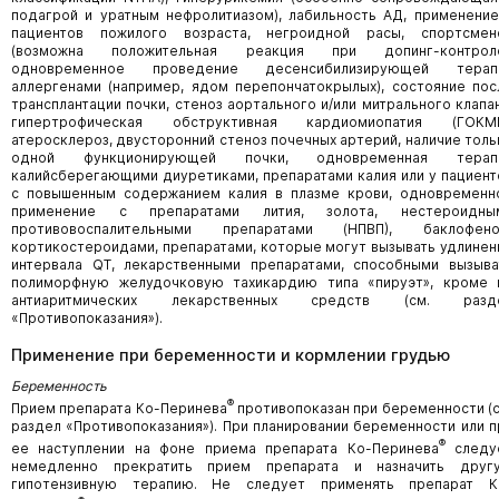
подагрой и уратным нефролитиазом), лабильность АД, применение
пациентов пожилого возраста, негроидной расы, спортсмен
(возможна положительная реакция при допинг-контроле
одновременное проведение десенсибилизирующей терап
аллергенами (например, ядом перепончатокрылых), состояние пос
трансплантации почки, стеноз аортального и/или митрального клапан
гипертрофическая обструктивная кардиомиопатия (ГОКМП
атеросклероз, двусторонний стеноз почечных артерий, наличие толь
одной функционирующей почки, одновременная терап
калийсберегающими диуретиками, препаратами калия или у пациент
с повышенным содержанием калия в плазме крови, одновременн
применение с препаратами лития, золота, нестероидны
противовоспалительными препаратами (НПВП), баклофено
кортикостероидами, препаратами, которые могут вызывать удлинен
интервала QT, лекарственными препаратами, способными вызыва
полиморфную желудочковую тахикардию типа «пируэт», кроме 
антиаритмических лекарственных средств (см. разд
«Противопоказания»).
Применение при беременности и кормлении грудью
Беременность
®
Прием препарата Ко-Перинева
противопоказан при беременности (с
раздел «Противопоказания»). При планировании беременности или п
®
ее наступлении на фоне приема препарата Ко-Перинева
следу
немедленно прекратить прием препарата и назначить друг
гипотензивную терапию. Не следует применять препарат К