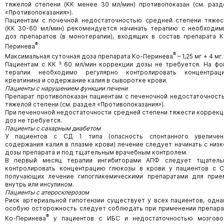
тяжелой степени (КК менее 30 мл/мин) противопоказан (см. разд
«Противопоказания»).
Пациентам с почечной недостаточностью средней степени тяжес
(КК 30-60 мл/мин) рекомендуется начинать терапию с необходим
доз препаратов (в монотерапии), входящих в состав препарата К
®
Перинева
.
®
Максимальная суточная доза препарата Ко-Перинева
– 1,25 мг + 4 мг.
Пациентам с КК ³ 60 мл/мин коррекции дозы не требуется. На фо
терапии необходимо регулярно контролировать концентрац
креатинина и содержание калия в сыворотке крови.
Пациенты с нарушением функции печени
Препарат противопоказан пациентам с печеночной недостаточност
тяжелой степени (см. раздел «Противопоказания»).
При печеночной недостаточности средней степени тяжести коррекц
доз не требуется.
Пациенты с сахарным диабетом
У пациентов с СД 1 типа (опасность спонтанного увеличен
содержания калия в плазме крови) лечение следует начинать с низк
дозы препарата и под тщательным врачебным контролем.
В первый месяц терапии ингибиторами АПФ следует тщатель
контролировать концентрацию глюкозы в крови у пациентов с С
получающих лечение гипогликемическими препаратами для прие
внутрь или инсулином.
Пациенты с атеросклерозом
Риск артериальной гипотензии существует у всех пациентов, одна
особую осторожность следует соблюдать при применении препара
®
Ко-Перинева
у пациентов с ИБС и недостаточностью мозгово