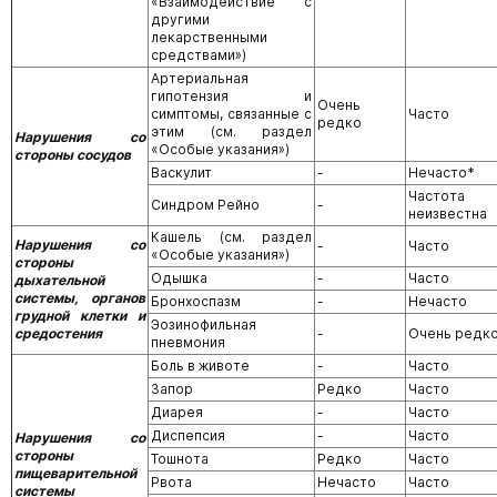
«Взаимодействие с
другими
лекарственными
средствами»)
Артериальная
гипотензия и
Очень
симптомы, связанные с
Часто
редко
этим (см. раздел
Нарушения со
«Особые указания»)
стороны сосудов
Васкулит
-
Нечасто*
Частота
Синдром Рейно
-
неизвестна
Кашель (см. раздел
Нарушения со
-
Часто
«Особые указания»)
стороны
Одышка
-
Часто
дыхательной
системы, органов
Бронхоспазм
-
Нечасто
грудной клетки и
Эозинофильная
средостения
-
Очень редк
пневмония
Боль в животе
-
Часто
Запор
Редко
Часто
Диарея
-
Часто
Диспепсия
-
Часто
Нарушения со
стороны
Тошнота
Редко
Часто
пищеварительной
Рвота
Нечасто
Часто
системы