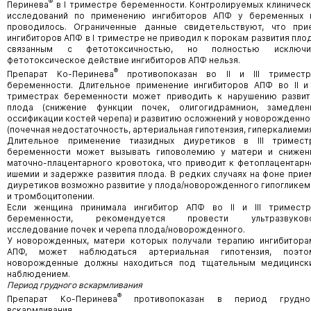
®
Перинева
в I триместре беременности. Контролируемых клиническ
исследований по применению ингибиторов АПФ у беременных 
проводилось. Ограниченные данные свидетельствуют, что при
ингибиторов АПФ в I триместре не приводил к порокам развития плод
связанным с фетотоксичностью, но полностью исключи
фетотоксическое действие ингибиторов АПФ нельзя.
®
Препарат Ко-Перинева
противопоказан во II и III триместр
беременности. Длительное применение ингибиторов АПФ во II и I
триместрах беременности может приводить к нарушению развит
плода (снижение функции почек, олигогидрамнион, замедлен
оссификации костей черепа) и развитию осложнений у новорожденно
(почечная недостаточность, артериальная гипотензия, гиперкалиемия
Длительное применение тиазидных диуретиков в III тримест
беременности может вызывать гиповолемию у матери и снижен
маточно-плацентарного кровотока, что приводит к фетоплацентарн
ишемии и задержке развития плода. В редких случаях на фоне прие
диуретиков возможно развитие у плода/новорожденного гипогликем
и тромбоцитопении.
Если женщина принимала ингибитор АПФ во II и III триместр
беременности, рекомендуется провести ультразвуков
исследование почек и черепа плода/новорожденного.
У новорожденных, матери которых получали терапию ингибитора
АПФ, может наблюдаться артериальная гипотензия, поэто
новорожденные должны находиться под тщательным медицинск
наблюдением.
Период грудного вскармливания
®
Препарат Ко-Перинева
противопоказан в период грудно
вскармливания.