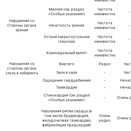
неизвестна
Миопия (см. раздел
Частота
-
«Особые указания»)
неизвестна
Нарушения со
Частота
стороны органа
Нечеткость зрения
-
неизвестна
зрения
Острая закрытоугольная
Частота
-
глаукома
неизвестна
Частота
Хориоидальный выпот
-
неизвестна
Нарушения со
Вертиго
Редко
Час
стороны органа
Звон в ушах
-
Час
слуха и лабиринта
Ощущение сердцебиения
-
Неча
Тахикардия
-
Неча
Стенокардия (см. раздел
-
Очень 
«Особые указания»)
Нарушения ритма сердца (в
том числе брадикардия,
Очень
Очень 
желудочковая тахикардия,
редко
фибрилляция предсердий)