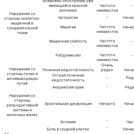
Возможно обострение уже
имеющейся красной
Частота
-
волчанки
неизвестна
Нарушения со
-
Артралгия
Неча
стороны скелетно-
мышечной и
Частота
Миалгия
Неча
соединительной
неизвестна
ткани
Частота
Мышечная слабость
-
неизвестна
Частота
Рабдомиолиз
-
неизвестна
Очень
Нарушения со
Почечная недостаточность
редко
Неча
стороны почек и
Острая почечная
-
Ред
мочевыводящих
недостаточность
путей
-
Анурия/олигурия
Ред
Нарушения со
стороны
Эректильная дисфункция
Нечасто
Неча
репродуктивной
системы и
молочных желез
-
Астения
Час
-
Боль в грудной клетке
Неча