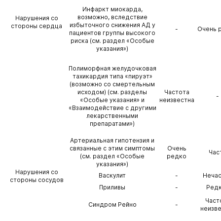
Инфаркт миокарда,
возможно, вследствие
Нарушения со
избыточного снижения АД у
стороны сердца
-
Очень 
пациентов группы высокого
риска (см. раздел «Особые
указания»)
Полиморфная желудочковая
тахикардия типа «пируэт»
(возможно со смертельным
исходом) (см. разделы
Частота
-
«Особые указания» и
неизвестна
«Взаимодействие с другими
лекарственными
препаратами»)
Артериальная гипотензия и
связанные с этим симптомы
Очень
Час
(см. раздел «Особые
редко
указания»)
Нарушения со
Васкулит
-
Неча
стороны сосудов
Приливы
-
Ред
Част
Синдром Рейно
-
неизв