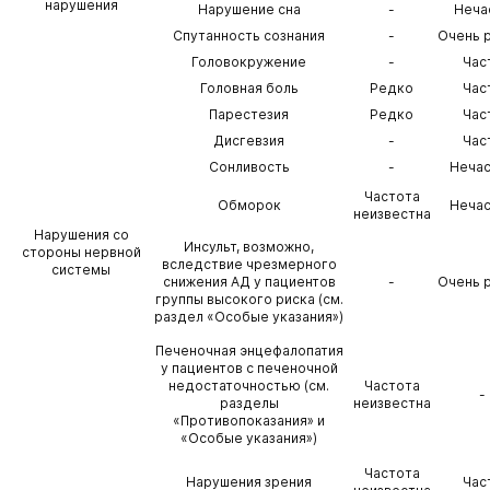
нарушения
Нарушение сна
-
Неча
Спутанность сознания
-
Очень 
Головокружение
-
Час
Головная боль
Редко
Час
Парестезия
Редко
Час
Дисгевзия
-
Час
Сонливость
-
Неча
Частота
Обморок
Неча
неизвестна
Нарушения со
Инсульт, возможно,
стороны нервной
вследствие чрезмерного
системы
снижения АД у пациентов
-
Очень 
группы высокого риска (см.
раздел «Особые указания»)
Печеночная энцефалопатия
у пациентов с печеночной
недостаточностью (см.
Частота
-
разделы
неизвестна
«Противопоказания» и
«Особые указания»)
Частота
Нарушения зрения
Час