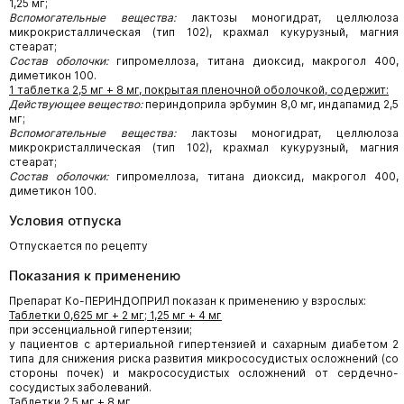
1,25 мг;
Вспомогательные вещества:
лактозы моногидрат, целлюлоза
микрокристаллическая (тип 102), крахмал кукурузный, магния
стеарат;
Состав оболочки:
гипромеллоза, титана диоксид, макрогол 400,
диметикон 100.
1 таблетка 2,5 мг + 8 мг, покрытая пленочной оболочкой, содержит:
Действующее вещество:
периндоприла эрбумин 8,0 мг, индапамид 2,5
мг;
Вспомогательные вещества:
лактозы моногидрат, целлюлоза
микрокристаллическая (тип 102), крахмал кукурузный, магния
стеарат;
Состав оболочки:
гипромеллоза, титана диоксид, макрогол 400,
диметикон 100.
Условия отпуска
Отпускается по рецепту
Показания к применению
Препарат Ко-ПЕРИНДОПРИЛ показан к применению у взрослых:
Таблетки 0,625 мг + 2 мг; 1,25 мг + 4 мг
при эссенциальной гипертензии;
у пациентов с артериальной гипертензией и сахарным диабетом 2
типа для снижения риска развития микрососудистых осложнений (со
стороны почек) и макрососудистых осложнений от сердечно-
сосудистых заболеваний.
Таблетки 2,5 мг + 8 мг