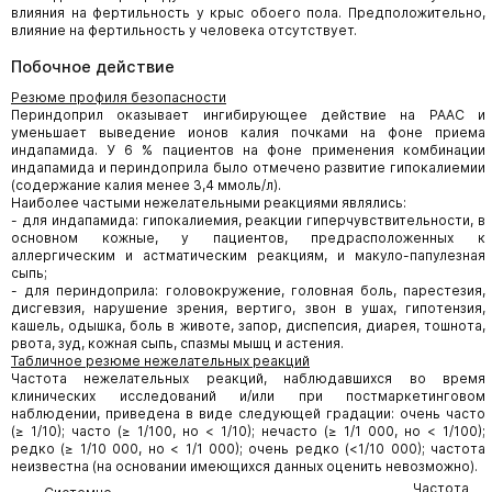
влияния на фертильность у крыс обоего пола. Предположительно,
влияние на фертильность у человека отсутствует.
Побочное действие
Резюме профиля безопасности
Периндоприл оказывает ингибирующее действие на РААС и
уменьшает выведение ионов калия почками на фоне приема
индапамида. У 6 % пациентов на фоне применения комбинации
индапамида и периндоприла было отмечено развитие гипокалиемии
(содержание калия менее 3,4 ммоль/л).
Наиболее частыми нежелательными реакциями являлись:
- для индапамида: гипокалиемия, реакции гиперчувствительности, в
основном кожные, у пациентов, предрасположенных к
аллергическим и астматическим реакциям, и макуло-папулезная
сыпь;
- для периндоприла: головокружение, головная боль, парестезия,
дисгевзия, нарушение зрения, вертиго, звон в ушах, гипотензия,
кашель, одышка, боль в животе, запор, диспепсия, диарея, тошнота,
рвота, зуд, кожная сыпь, спазмы мышц и астения.
Табличное резюме нежелательных реакций
Частота нежелательных реакций, наблюдавшихся во время
клинических исследований и/или при постмаркетинговом
наблюдении, приведена в виде следующей градации: очень часто
(≥ 1/10); часто (≥ 1/100, но < 1/10); нечасто (≥ 1/1 000, но < 1/100);
редко (≥ 1/10 000, но < 1/1 000); очень редко (<1/10 000); частота
неизвестна (на основании имеющихся данных оценить невозможно).
Частота