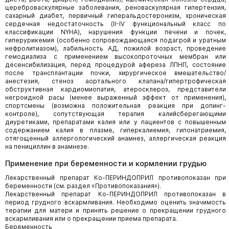
цереброваскулярные заболевания, реноваскулярная гипертензия,
сахарный диабет, первичный гиперальдостеронизм, хроническая
сердечная недостаточность (II-IV функциональный класс по
классификации NYHA), нарушения функции печени и почек,
гиперурикемия (особенно сопровождающаяся подагрой и уратным
нефролитиазом), лабильность АД, пожилой возраст, проведение
гемодиализа с применением высокопроточных мембран или
десенсибилизация, перед процедурой афереза ЛПНП, состояние
после трансплантации почки, хирургическое вмешательство/
анестезия, стеноз аортального клапана/гипертрофическая
обструктивная кардиомиопатия, атеросклероз, представители
негроидной расы (менее выраженный эффект от применения),
спортсмены (возможна положительная реакция при допинг-
контроле), сопутствующая терапия калийсберегающими
диуретиками, препаратами калия или у пациентов с повышенным
содержанием калия в плазме, гиперкалиемия, гипонатриемия,
отягощенный аллергологический анамнез, аллергическая реакция
на пенициллин в анамнезе.
Применение при беременности и кормлении грудью
Лекарственный препарат Ко-ПЕРИНДОПРИЛ противопоказан при
беременности (см. раздел «Противопоказания»).
Лекарственный препарат Ко-ПЕРИНДОПРИЛ противопоказан в
период грудного вскармливания. Необходимо оценить значимость
терапии для матери и принять решение о прекращении грудного
вскармливания или о прекращении приема препарата.
Беременность