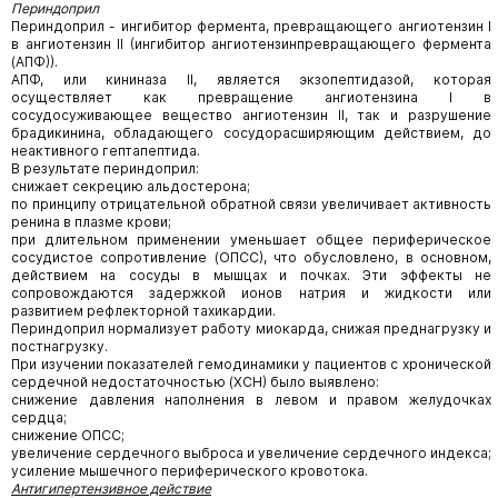
Периндоприл
Периндоприл - ингибитор фермента, превращающего ангиотензин I
в ангиотензин II (ингибитор ангиотензинпревращающего фермента
(АПФ)).
АПФ, или кининаза II, является экзопептидазой, которая
осуществляет как превращение ангиотензина I в
сосудосуживающее вещество ангиотензин II, так и разрушение
брадикинина, обладающего сосудорасширяющим действием, до
неактивного гептапептида.
В результате периндоприл:
снижает секрецию альдостерона;
по принципу отрицательной обратной связи увеличивает активность
ренина в плазме крови;
при длительном применении уменьшает общее периферическое
сосудистое сопротивление (ОПСС), что обусловлено, в основном,
действием на сосуды в мышцах и почках. Эти эффекты не
сопровождаются задержкой ионов натрия и жидкости или
развитием рефлекторной тахикардии.
Периндоприл нормализует работу миокарда, снижая преднагрузку и
постнагрузку.
При изучении показателей гемодинамики у пациентов с хронической
сердечной недостаточностью (ХСН) было выявлено:
снижение давления наполнения в левом и правом желудочках
сердца;
снижение ОПСС;
увеличение сердечного выброса и увеличение сердечного индекса;
усиление мышечного периферического кровотока.
Антигипертензивное действие