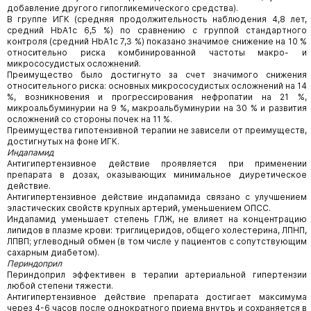
добавление другого гипогликемического средства).
В группе ИГК (средняя продолжительность наблюдения 4,8 лет,
средний HbA1c 6,5 %) по сравнению с группой стандартного
контроля (средний HbA1c 7,3 %) показано значимое снижение на 10 %
относительно риска комбинированной частоты макро- и
микрососудистых осложнений.
Преимущество было достигнуто за счет значимого снижения
относительного риска: основных микрососудистых осложнений на 14
%, возникновения и прогрессирования нефропатии на 21 %,
микроальбуминурии на 9 %, макроальбуминурии на 30 % и развития
осложнений со стороны почек на 11 %.
Преимущества гипотензивной терапии не зависели от преимуществ,
достигнутых на фоне ИГК.
Индапамид
Антигипертензивное действие проявляется при применении
препарата в дозах, оказывающих минимальное диуретическое
действие.
Антигипертензивное действие индапамида связано с улучшением
эластических свойств крупных артерий, уменьшением ОПСС.
Индапамид уменьшает степень ГЛЖ, не влияет на концентрацию
липидов в плазме крови: триглицеридов, общего холестерина, ЛПНП,
ЛПВП; углеводный обмен (в том числе у пациентов с сопутствующим
сахарным диабетом).
Периндоприл
Периндоприл эффективен в терапии артериальной гипертензии
любой степени тяжести.
Антигипертензивное действие препарата достигает максимума
через 4-6 часов после однократного приема внутрь и сохраняется в