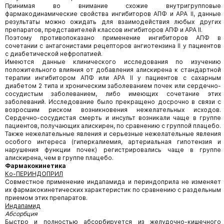
Принимая во внимание схожие внутригрупповые
фармакодинамические свойства ингибиторов АПФ и АРА II, данные
результаты можно ожидать для взаимодействия любых других
препаратов, представителей классов ингибиторов АПФ и АРА II.
Поэтому противопоказано применение ингибиторов АПФ в
сочетании с антагонистами рецепторов ангиотензина II у пациентов
с диабетической нефропатией.
Имеются данные клинического исследования по изучению
положительного влияния от добавления алискирена к стандартной
терапии ингибитором АПФ или АРА II у пациентов с сахарным
диабетом 2 типа и хроническим заболеванием почек или сердечно-
сосудистым заболеванием, либо имеющих сочетание этих
заболеваний. Исследование было прекращено досрочно в связи с
возросшим риском возникновения нежелательных исходов.
Сердечно-сосудистая смерть и инсульт возникали чаще в группе
пациентов, получающих алискирен, по сравнению с группой плацебо.
Также нежелательные явления и серьезные нежелательные явления
особого интереса (гиперкалиемия, артериальная гипотензия и
нарушения функции почек) регистрировались чаще в группе
алискирена, чем в группе плацебо.
Фармакокинетика
Ко-ПЕРИНДОПРИЛ
Совместное применение индапамида и периндоприла не изменяет
их фармакокинетических характеристик по сравнению с раздельным
приемом этих препаратов.
Индапамид
Абсорбция
Быстро и полностью абсорбируется из желудочно-кишечного