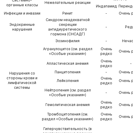
Системно-
Нежелательные реакции
органные классы
Индапамид
Перинд
Инфекции и инвазии
Ринит
-
Очень 
Синдром неадекватной
Эндокринные
секреции
-
Ред
нарушения
антидиуретического
гормона (СНСАДГ)
Эозинофилия
-
Неча
Агранулоцитоз (см. раздел
Очень
Очень 
«Особые указания»)
редко
Очень
Апластическая анемия
-
редко
Панцитопения
-
Очень 
Нарушения со
стороны крови и
Очень
Лейкопения
Очень 
лимфатической
редко
системы
Нейтропения (см. раздел
-
Очень 
«Особые указания»)
Очень
Гемолитическая анемия
Очень 
редко
Тромбоцитопения (см.
Очень
Очень 
раздел «Особые указания»)
редко
Гиперчувствительность (в