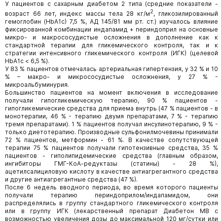
У пациентов с сахарным диабетом 2 типа (средние показатели -
2
возраст 66 лет, индекс массы тела 28 кг/м
, гликозилированный
гемоглобин (HbA1c) 7,5 %, АД 145/81 мм рт. ст.) изучалось влияние
фиксированной комбинации индапамид + периндоприл на основные
микро- и макрососудистые осложнения в дополнение как к
стандартной терапии для гликемического контроля, так и к
стратегии интенсивного гликемического контроля (ИГК) (целевой
HbA1c < 6,5 %).
У 83 % пациентов отмечалась артериальная гипертензия, у 32 % и 10
% – макро- и микрососудистые осложнения, у 27 % -
микроальбуминурия.
Большинство пациентов на момент включения в исследование
получали гипогликемическую терапию, 90 % пациентов -
гипогликемические средства для приема внутрь (47 % пациентов - в
монотерапии, 46 % - терапию двумя препаратами, 7 % - терапию
тремя препаратами). 1 % пациентов получал инсулинотерапию, 9 % -
только диетотерапию. Производные сульфонилмочевины принимали
72 % пациентов, метформин - 61 %. В качестве сопутствующей
терапии 75 % пациентов получали гипотензивные средства, 35 %
пациентов - гиполипидемические средства (главным образом,
ингибиторы ГМГ-КоА-редуктазы (статины) - 28 %),
ацетилсалициловую кислоту в качестве антиагрегантного средства
и другие антиагрегантные средства (47 %).
После 6 недель вводного периода, во время которого пациенты
получали терапию периндоприлом/индапамидом, они
распределялись в группу стандартного гликемического контроля
или в группу ИГК (лекарственный препарат Диабетон МВ с
возможностью увеличения дозы до максимальной 120 мг/сутки или