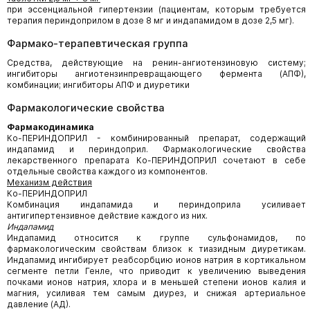
при эссенциальной гипертензии (пациентам, которым требуется
терапия периндоприлом в дозе 8 мг и индапамидом в дозе 2,5 мг).
Фармако-терапевтическая группа
Средства, действующие на ренин-ангиотензиновую систему;
ингибиторы ангиотензинпревращающего фермента (АПФ),
комбинации; ингибиторы АПФ и диуретики
Фармакологические свойства
Фармакодинамика
Ко-ПЕРИНДОПРИЛ - комбинированный препарат, содержащий
индапамид и периндоприл. Фармакологические свойства
лекарственного препарата Ко-ПЕРИНДОПРИЛ сочетают в себе
отдельные свойства каждого из компонентов.
Механизм действия
Ко-ПЕРИНДОПРИЛ
Комбинация индапамида и периндоприла усиливает
антигипертензивное действие каждого из них.
Индапамид
Индапамид относится к группе сульфонамидов, по
фармакологическим свойствам близок к тиазидным диуретикам.
Индапамид ингибирует реабсорбцию ионов натрия в кортикальном
сегменте петли Генле, что приводит к увеличению выведения
почками ионов натрия, хлора и в меньшей степени ионов калия и
магния, усиливая тем самым диурез, и снижая артериальное
давление (АД).