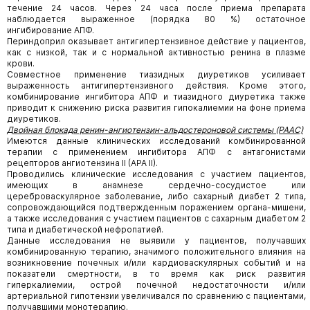
течение 24 часов. Через 24 часа после приема препарата
наблюдается выраженное (порядка 80 %) остаточное
ингибирование АПФ.
Периндоприл оказывает антигипертензивное действие у пациентов,
как с низкой, так и с нормальной активностью ренина в плазме
крови.
Совместное применение тиазидных диуретиков усиливает
выраженность антигипертензивного действия. Кроме этого,
комбинирование ингибитора АПФ и тиазидного диуретика также
приводит к снижению риска развития гипокалиемии на фоне приема
диуретиков.
Двойная блокада ренин-ангиотензин-альдостероновой системы (РААС)
Имеются данные клинических исследований комбинированной
терапии с применением ингибитора АПФ с антагонистами
рецепторов ангиотензина II (АРА II).
Проводились клинические исследования с участием пациентов,
имеющих в анамнезе сердечно-сосудистое или
цереброваскулярное заболевание, либо сахарный диабет 2 типа,
сопровождающийся подтвержденным поражением органа-мишени,
а также исследования с участием пациентов с сахарным диабетом 2
типа и диабетической нефропатией.
Данные исследования не выявили у пациентов, получавших
комбинированную терапию, значимого положительного влияния на
возникновение почечных и/или кардиоваскулярных событий и на
показатели смертности, в то время как риск развития
гиперкалиемии, острой почечной недостаточности и/или
артериальной гипотензии увеличивался по сравнению с пациентами,
получавшими монотерапию.