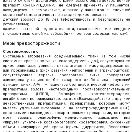
из-за отсутствия достаточного клинического опыта лекарственный
препарат Ко-ПЕРИНДОПРИЛ не следует применять у пациентов,
находящихся на гемодиализе, а также у пациентов с нелеченой
сердечной недостаточностью в стадии декомпенсации;
детский возраст до 18 лет (эффективность и безопасность не
установлены);
наличие лактазной недостаточности, галактоземия или синдром
глюкозо-галактозной мальабсорбции (препарат содержит лактозу).
Меры предосторожности
С осторожностью
Системные заболевания соединительной ткани (в том числе
системная красная волчанка, склеродермия и др.), сопутствующее
применение аллопуринола, цитостатиков и иммунодепрессантов,
или прокаинамида (риск развития нейтропении и агранулоцитоза),
сопутствующая терапия препаратами лития, препаратами
алискирена у пациентов без сахарного диабета или нарушений
функции почек, АРА II у пациентов без диабетической нефропатии,
препаратами золота, нестероидными противовоспалительными
препаратами (НПВП), баклофеном, кортикостероидами,
ингибиторами неприлизина (см. раздел «Взаимодействие с другими
лекарственными препаратами»), препаратами, которые могут
вызвать удлинение интервала РТ на электрокардиограмме (ЭКГ),
сердечными гликозидами, лекарственными препаратами, которые
могут вызвать полиморфную желудочковую тахикардию типа
«пируэт», угнетение костномозгового кроветворения, сниженный
объем циркулирующей крови (прием диуретиков, бессолевая
диета, рвота, диарея, гемодиализ), ишемическая болезнь сердца,