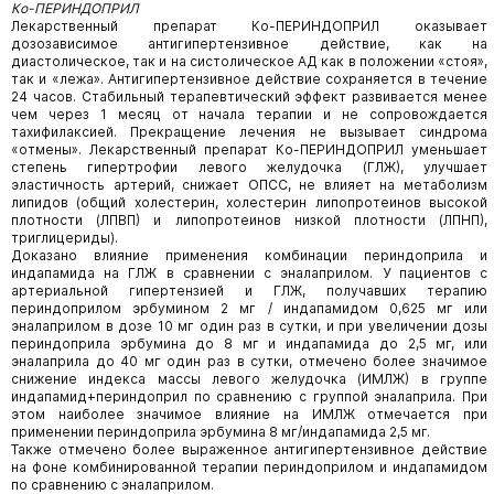
Ко-ПЕРИНДОПРИЛ
Лекарственный препарат Ко-ПЕРИНДОПРИЛ оказывает
дозозависимое антигипертензивное действие, как на
диастолическое, так и на систолическое АД как в положении «стоя»,
так и «лежа». Антигипертензивное действие сохраняется в течение
24 часов. Стабильный терапевтический эффект развивается менее
чем через 1 месяц от начала терапии и не сопровождается
тахифилаксией. Прекращение лечения не вызывает синдрома
«отмены». Лекарственный препарат Ко-ПЕРИНДОПРИЛ уменьшает
степень гипертрофии левого желудочка (ГЛЖ), улучшает
эластичность артерий, снижает ОПСС, не влияет на метаболизм
липидов (общий холестерин, холестерин липопротеинов высокой
плотности (ЛПВП) и липопротеинов низкой плотности (ЛПНП),
триглицериды).
Доказано влияние применения комбинации периндоприла и
индапамида на ГЛЖ в сравнении с эналаприлом. У пациентов с
артериальной гипертензией и ГЛЖ, получавших терапию
периндоприлом эрбумином 2 мг / индапамидом 0,625 мг или
эналаприлом в дозе 10 мг один раз в сутки, и при увеличении дозы
периндоприла эрбумина до 8 мг и индапамида до 2,5 мг, или
эналаприла до 40 мг один раз в сутки, отмечено более значимое
снижение индекса массы левого желудочка (ИМЛЖ) в группе
индапамид+периндоприл по сравнению с группой эналаприла. При
этом наиболее значимое влияние на ИМЛЖ отмечается при
применении периндоприла эрбумина 8 мг/индапамида 2,5 мг.
Также отмечено более выраженное антигипертензивное действие
на фоне комбинированной терапии периндоприлом и индапамидом
по сравнению с эналаприлом.