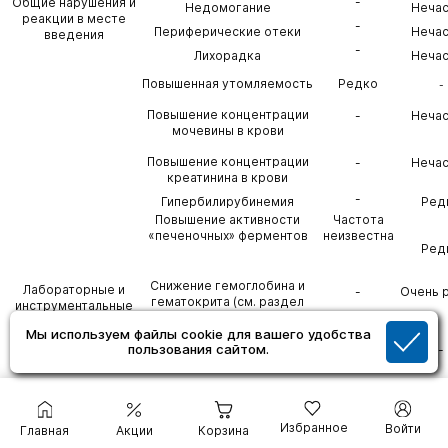
-
Общие нарушения и
Недомогание
Неча
реакции в месте
-
Периферические отеки
Неча
введения
-
Лихорадка
Неча
Повышенная утомляемость
Редко
-
Повышение концентрации
-
Неча
мочевины в крови
Повышение концентрации
-
Неча
креатинина в крови
-
Гипербилирубинемия
Ред
Повышение активности
Частота
«печеночных» ферментов
неизвестна
Ред
Снижение гемоглобина и
Лабораторные и
-
Очень 
гематокрита (см. раздел
инструментальные
«Особые указания»)
данные
Мы используем файлы cookie для вашего удобства
Повышение концентрации
Частота
пользования сайтом.
-
глюкозы в крови
неизвестна
Повышение концентрации
Частота
-
мочевой кислоты в крови
неизвестна
Избранное
Войти
Удлинение интервала РТ на
Главная
Акции
Корзина
ЭКГ (см. разделы «Особые