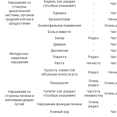
Кашель (см. раздел
Нарушения со
-
Час
«Особые указания»)
стороны
дыхательной
Одышка
-
Час
системы, органов
грудной клетки и
Бронхоспазм
-
Неча
средостения
Эозинофильная пневмония
-
Очень 
Боль в животе
-
Час
Запор
Редко
Час
Диарея
-
Час
Диспепсия
-
Час
Желудочно-
Тошнота
Редко
Час
кишечные
нарушения
Рвота
Нечасто
Час
Сухость слизистой
Редко
Неча
оболочки полости рта
Очень
Панкреатит
Очень 
редко
Гепатит (см. раздел
Частота
Нарушения со
Очень 
«Особые указания»)
неизвестна
стороны печени и
желчевыводящих
Очень
путей
Нарушение функции печени
-
редко
Кожный зуд
-
Час