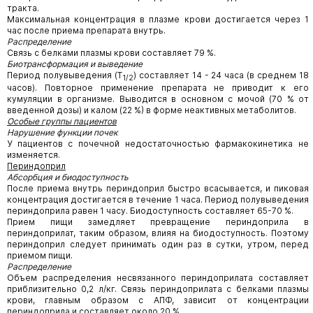
тракта.
Максимальная концентрация в плазме крови достигается через 1
час после приема препарата внутрь.
Распределение
Связь с белками плазмы крови составляет 79 %.
Биотрансформация и выведение
Период полувыведения (T
) составляет 14 - 24 часа (в среднем 18
1/2
часов). Повторное применение препарата не приводит к его
кумуляции в организме. Выводится в основном с мочой (70 % от
введенной дозы) и калом (22 %) в форме неактивных метаболитов.
Особые группы пациентов
Нарушение функции почек
У пациентов с почечной недостаточностью фармакокинетика не
изменяется.
Периндоприл
Абсорбция и биодоступность
После приема внутрь периндоприл быстро всасывается, и пиковая
концентрация достигается в течение 1 часа. Период полувыведения
периндоприла равен 1 часу. Биодоступность составляет 65-70 %.
Прием пищи замедляет превращение периндоприла в
периндоприлат, таким образом, влияя на биодоступность. Поэтому
периндоприл следует принимать один раз в сутки, утром, перед
приемом пищи.
Распределение
Объем распределения несвязанного периндоприлата составляет
приблизительно 0,2 л/кг. Связь периндоприлата с белками плазмы
крови, главным образом с АПФ, зависит от концентрации
периндоприла и составляет около 20 %.