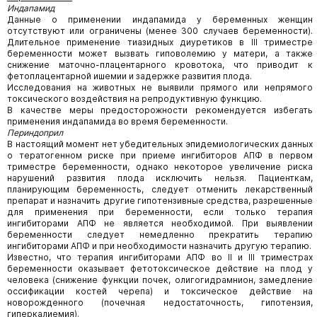
Индапамид
Данные о применении индапамида у беременных женщин
отсутствуют или ограничены (менее 300 случаев беременности).
Длительное применение тиазидных диуретиков в III триместре
беременности может вызвать гиповолемию у матери, а также
снижение маточно-плацентарного кровотока, что приводит к
фетоплацентарной ишемии и задержке развития плода.
Исследования на животных не выявили прямого или непрямого
токсического воздействия на репродуктивную функцию.
В качестве меры предосторожности рекомендуется избегать
применения индапамида во время беременности.
Периндоприл
В настоящий момент нет убедительных эпидемиологических данных
о тератогенном риске при приеме ингибиторов АПФ в первом
триместре беременности, однако некоторое увеличение риска
нарушений развития плода исключить нельзя. Пациенткам,
планирующим беременность, следует отменить лекарственный
препарат и назначить другие гипотензивные средства, разрешенные
для применения при беременности, если только терапия
ингибиторами АПФ не является необходимой. При выявлении
беременности следует немедленно прекратить терапию
ингибиторами АПФ и при необходимости назначить другую терапию.
Известно, что терапия ингибиторами АПФ во II и III триместрах
беременности оказывает фетотоксическое действие на плод у
человека (снижение функции почек, олигогидрамнион, замедление
оссификации костей черепа) и токсическое действие на
новорожденного (почечная недостаточность, гипотензия,
гиперкалиемия).