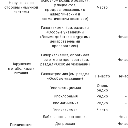
основном кожные реакции,
Нарушения со
у пациентов,
стороны иммунной
Часто
-
предрасположенных к
системы
аллергическим и
астматическим реакциям)
Гипогликемия (см. разделы
«Особые указания» и
«Взаимодействие с другими
-
Неча
лекарственными
препаратами»)
Гиперкалиемия, обратимая
при отмене препарата (см.
-
Неча
Нарушения
раздел «Особые указания»)
метаболизма и
питания
Гипонатриемия (см. раздел
Нечасто
Неча
«Особые указания»)
Очень
Гиперкальциемия
-
редко
Гипохлоремия
Редко
-
Гипомагниемия
Редко
-
Гипокалиемия
Часто
-
Лабильность настроения
-
Неча
Депрессия
-
Неча
Психические