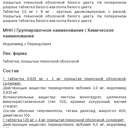
покрытые пленочной оболочкой белого цвета. На поперечном
разрезе таблетка белого или почти белого цвета.
Таблетки 2,5 мг + 8 мг - круглые, двояковыпуклые, с риской,
покрытые пленочной оболочкой белого цвета. На поперечном
разрезе таблетка белого или почти белого цвета.
МНН / Группировочное наименование / Химическое
наименование
Индапамид + Периндоприл
Лек. форма
Таблетки, покрытые пленочной оболочкой
Состав
1 таблетка 0,625 мг + 2 мг, покрытая пленочной оболочкой,
содержит:
Действующее вещество:
периндоприла эрбумин 2,0 мг, индапамид
0,625 мг;
Вспомогательные вещества:
лактозы моногидрат, целлюлоза
микрокристаллическая (тип 102), крахмал кукурузный, магния
стеарат;
Состав оболочки:
гипромеллоза, титана диоксид, макрогол 400,
диметикон 100.
1 таблетка 1,25 мг + 4 мг, покрытая пленочной оболочкой, содержит:
Действующее вещество:
периндоприла эрбумин 4,0 мг, индапамид