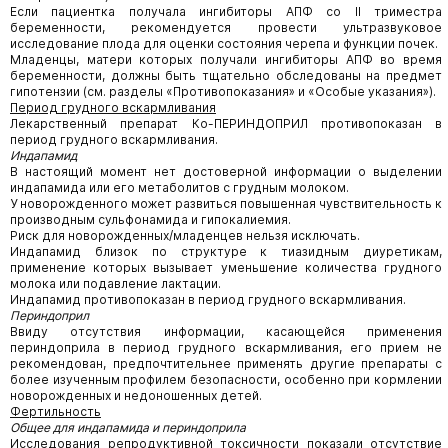
Если пациентка получала ингибиторы АПФ со II триместра
беременности, рекомендуется провести ультразвуковое
исследование плода для оценки состояния черепа и функции почек.
Младенцы, матери которых получали ингибиторы АПФ во время
беременности, должны быть тщательно обследованы на предмет
гипотензии (см. разделы «Противопоказания» и «Особые указания»).
Период грудного вскармливания
Лекарственный препарат Ко-ПЕРИНДОПРИЛ противопоказан в
период грудного вскармливания.
Индапамид
В настоящий момент нет достоверной информации о выделении
индапамида или его метаболитов с грудным молоком.
У новорожденного может развиться повышенная чувствительность к
производным сульфонамида и гипокалиемия.
Риск для новорожденных/младенцев нельзя исключать.
Индапамид близок по структуре к тиазидным диуретикам,
применение которых вызывает уменьшение количества грудного
молока или подавление лактации.
Индапамид противопоказан в период грудного вскармливания.
Периндоприл
Ввиду отсутствия информации, касающейся применения
периндоприла в период грудного вскармливания, его прием не
рекомендован, предпочтительнее применять другие препараты с
более изученным профилем безопасности, особенно при кормлении
новорожденных и недоношенных детей.
Фертильность
Общее для индапамида и периндоприла
Исследования репродуктивной токсичности показали отсутствие