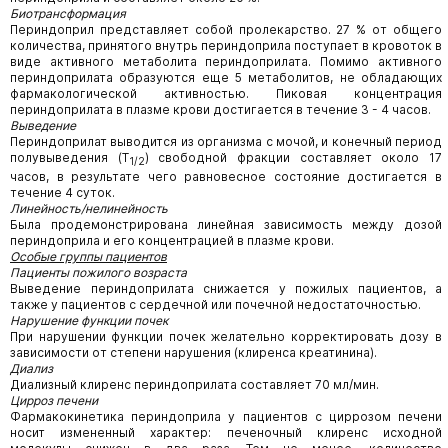
Биотрансформация
Периндоприл представляет собой пролекарство. 27 % от общего
количества, принятого внутрь периндоприла поступает в кровоток в
виде активного метаболита периндоприлата. Помимо активного
периндоприлата образуются еще 5 метаболитов, не обладающих
фармакологической активностью. Пиковая концентрация
периндоприлата в плазме крови достигается в течение 3 - 4 часов.
Выведение
Периндоприлат выводится из организма с мочой, и конечный период
полувыведения (Т
) свободной фракции составляет около 17
1/2
часов, в результате чего равновесное состояние достигается в
течение 4 суток.
Линейность/нелинейность
Была продемонстрирована линейная зависимость между дозой
периндоприла и его концентрацией в плазме крови.
Особые группы пациентов
Пациенты пожилого возраста
Выведение периндоприлата снижается у пожилых пациентов, а
также у пациентов с сердечной или почечной недостаточностью.
Нарушение функции почек
При нарушении функции почек желательно корректировать дозу в
зависимости от степени нарушения (клиренса креатинина).
Диализ
Диализный клиренс периндоприлата составляет 70 мл/мин.
Цирроз печени
Фармакокинетика периндоприла у пациентов с циррозом печени
носит измененный характер: печеночный клиренс исходной