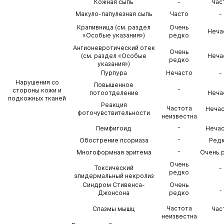
Кожная сыпь
-
Час
Макуло-папулезная сыпь
Часто
-
Крапивница (см. раздел
Очень
Неча
«Особые указания»)
редко
Ангионевротический отек
Очень
(см. раздел «Особые
Неча
редко
указания»)
Пурпура
Нечасто
-
Нарушения со
Повышенное
-
стороны кожи и
потоотделение
Неча
подкожных тканей
Реакция
Частота
Неча
фоточувствительности
неизвестна
-
Пемфигоид
Неча
-
Обострение псориаза
Ред
-
Многоформная эритема
Очень 
Очень
Токсический
-
редко
эпидермальный некролиз
Синдром Стивенса-
Очень
-
Джонсона
редко
Частота
Спазмы мышц
Час
неизвестна