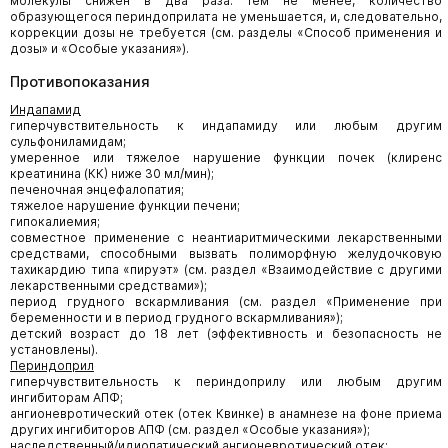
молекулы снижен в два раза. Тем не менее, количество
образующегося периндоприлата не уменьшается, и, следовательно,
коррекции дозы не требуется (см. разделы «Способ применения и
дозы» и «Особые указания»).
Противопоказания
Индапамид
гиперчувствительность к индапамиду или любым другим
сульфониламидам;
умеренное или тяжелое нарушение функции почек (клиренс
креатинина (КК) ниже 30 мл/мин);
печеночная энцефалопатия;
тяжелое нарушение функции печени;
гипокалиемия;
совместное применение с неантиаритмическими лекарственными
средствами, способными вызвать полиморфную желудочковую
тахикардию типа «пируэт» (см. раздел «Взаимодействие с другими
лекарственными средствами»);
период грудного вскармливания (см. раздел «Применение при
беременности и в период грудного вскармливания»);
детский возраст до 18 лет (эффективность и безопасность не
установлены).
Периндоприл
гиперчувствительность к периндоприлу или любым другим
ингибиторам АПФ;
ангионевротический отек (отек Квинке) в анамнезе на фоне приема
других ингибиторов АПФ (см. раздел «Особые указания»);
наследственный/идиопатический ангионевротический отек;