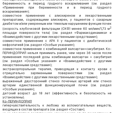
беременность и период грудного вскармливания (см. раздел
«Применение при беременности и в период грудного
вскармливания»);
совместное применение с алискиреном и лекарственными
препаратами, содержащими алискирен, у пациентов с сахарным
диабетом и/или умеренным или тяжелым нарушением функции почек
2
(скорость клубочковой фильтрации (СКФ) менее 60 мл/мин/1,73 м
площади поверхности тела) (см. раздел «Фармакодинамика» и
«Взаимодействие с другими лекарственными средствами»);
совместное применение с АРА II у пациентов с диабетической
нефропатией (см. раздел «Особые указания»);
совместное применение с комбинацией валсартан+сакубитрил. Ко-
ПЕРИНДОПРИЛ нельзя принимать ранее, чем через 36 часов после
применения последней дозы комбинации валсартан + сакубитрил
(см. раздел «Особые указания» и «Взаимодействие с другими
лекарственными средствами»);
экстракорпоральная терапия, приводящая к контакту крови с
отрицательно заряженными поверхностями (см. раздел
«Взаимодействие с другими лекарственными средствами»);
выраженный двусторонний стеноз почечных артерий или стеноз
артерии единственной функционирующей почки (см. раздел
«Особые указания»);
детский возраст до 18 лет (эффективность и безопасность не
установлены).
Ко-ПЕРИНДОПРИЛ
гиперчувствительность к любому из вспомогательных веществ,
входящих в состав препарата (см. раздел «Состав»);