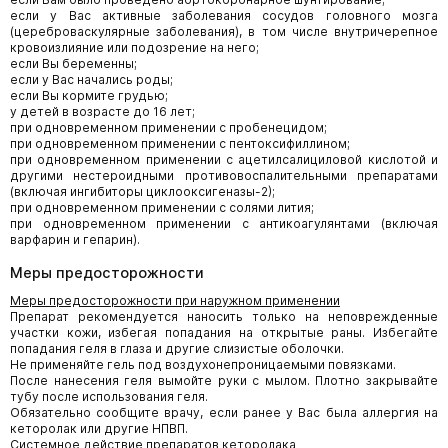
если у Вас активные заболевания сосудов головного мозга
(цереброваскулярные заболевания), в том числе внутричерепное
кровоизлияние или подозрение на него;
если Вы беременны;
если у Вас начались роды;
если Вы кормите грудью;
у детей в возрасте до 16 лет;
при одновременном применении с пробенецидом;
при одновременном применении с пентоксифиллином;
при одновременном применении с ацетилсалициловой кислотой и
другими нестероидными противовоспалительными препаратами
(включая ингибиторы циклооксигеназы-2);
при одновременном применении с солями лития;
при одновременном применении с антикоагулянтами (включая
варфарин и гепарин).
Меры предосторожности
Меры предосторожности при наружном применении
Препарат рекомендуется наносить только на неповрежденные
участки кожи, избегая попадания на открытые раны. Избегайте
попадания геля в глаза и другие слизистые оболочки.
Не применяйте гель под воздухонепроницаемыми повязками.
После нанесения геля вымойте руки с мылом. Плотно закрывайте
тубу после использования геля.
Обязательно сообщите врачу, если ранее у Вас была аллергия на
кеторолак или другие НПВП.
Системное действие препаратов кеторолака