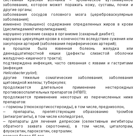
заболевание, которое может поражать кожу, суставы, почки и
другие органы;
заболевания сосудов головного мозга (цереброваскулярные
заболевания);
изменено (повышено) содержание определенных жиров в крови
(дислипидемия/гиперлипидемия);
нарушено усвоение сахара в организме (сахарный диабет);
нарушена циркуляция крови в конечностях вследствие сужения или
закупорки артерий (заболевания периферических артерий);
в прошлом была язвенная болезнь желудка или
двенадцатиперстной кишки (дефекты слизистой оболочки
желудочно-кишечного тракта);
подтверждена инфекция, часто связанная с язвами и гастритами
(инфекция
Helicobacter pylori
);
другие тяжелые соматические заболевания; заболевания
щитовидной железы; туберкулез;
продолжается длительное применение нестероидных
противовоспалительных препаратов (НПВП);
продолжается применение некоторых из перечисленных ниже
препаратов:
‒ гормоны (глюкокортикостероиды), в том числе, преднизолон,
‒ препараты, препятствующие образованию тромбов
(антиагреганты), в том числе клопидогрел,
‒ препараты для лечения депрессии (селективные ингибиторы
обратного захвата серотонина), в том числе, циталопрам,
флуоксетин, пароксетин, сертралин;
возраст более 65 лет.