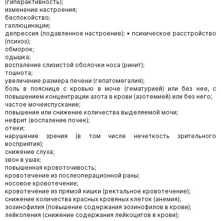
(гиперактивность);
изменение настроения;
беспокойство;
галлюцинации;
депрессия (подавленное настроение); • психическое расстройство
(психоз);
обморок;
одышка;
воспаление слизистой оболочки носа (ринит);
тошнота;
увеличение размера печени (гепатомегалия);
боль в пояснице с кровью в моче (гематурией) или без нее, с
повышением концентрации азота в крови (азотемией) или без него;
частое мочеиспускание;
повышение или снижение количества выделяемой мочи;
нефрит (воспаление почек);
отеки;
нарушение зрения (в том числе нечеткость зрительного
восприятия);
снижение слуха;
звон в ушах;
повышенная кровоточивость;
кровотечение из послеоперационной раны;
носовое кровотечение;
кровотечение из прямой кишки (ректальное кровотечение);
снижение количества красных кровяных клеток (анемия);
эозинофилия (повышение содержания эозинофилов в крови);
лейкопения (снижение содержания лейкоцитов в крови);