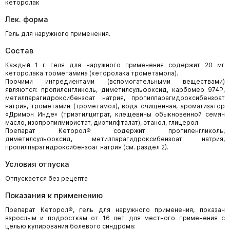
кеторолак
Лек. форма
Гель для наружного применения.
Состав
Каждый 1 г геля для наружного применения содержит 20 мг
кеторолака трометамина (кеторолака трометамола).
Прочими ингредиентами (вспомогательными веществами)
являются: пропиленгликоль, диметилсульфоксид, карбомер 974P,
метилпарагидроксибензоат натрия, пропилпарагидроксибензоат
натрия, трометамин (трометамол), вода очищенная, ароматизатор
«Дримон Инде» (триэтилцитрат, клещевины обыкновенной семян
масло, изопропилмиристат, диэтилфталат), этанол, глицерол.
Препарат Кеторол® содержит пропиленгликоль,
диметилсульфоксид, метилпарагидроксибензоат натрия,
пропилпарагидроксибензоат натрия (см. раздел 2).
Условия отпуска
Отпускается без рецепта
Показания к применению
Препарат Кеторол®, гель для наружного применения, показан
взрослым и подросткам от 16 лет для местного применения с
целью купирования болевого синдрома: