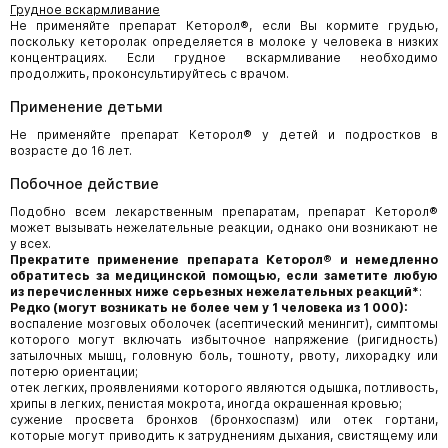
Грудное вскармливание
Не применяйте препарат Кеторол®, если Вы кормите грудью,
поскольку кеторолак определяется в молоке у человека в низких
концентрациях. Если грудное вскармливание необходимо
продолжить, проконсультируйтесь с врачом.
Применение детьми
Не применяйте препарат Кеторол® у детей и подростков в
возрасте до 16 лет.
Побочное действие
Подобно всем лекарственным препаратам, препарат Кеторол®
может вызывать нежелательные реакции, однако они возникают не
у всех.
Прекратите применение препарата Кеторол
®
и немедленно
обратитесь за медицинской помощью, если заметите любую
из перечисленных ниже серьезных нежелательных реакций*
:
Редко (могут возникать не более чем у 1 человека из 1 000):
воспаление мозговых оболочек (асептический менингит), симптомы
которого могут включать избыточное напряжение (ригидность)
затылочных мышц, головную боль, тошноту, рвоту, лихорадку или
потерю ориентации;
отек легких, проявлениями которого являются одышка, потливость,
хрипы в легких, пенистая мокрота, иногда окрашенная кровью;
сужение просвета бронхов (бронхоспазм) или отек гортани,
которые могут приводить к затруднениям дыхания, свистящему или