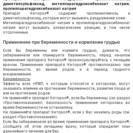
диметилсульфоксид, метилпарагидроксибензоат натрия,
пропилпарагидроксибензоат натрия
Препарат Кеторол® содержит пропиленгликоль и
диметилсульфоксид, которые могут вызывать раздражение кожи.
Метилпарагидроксибензоат натрия и пропилпарагидроксибензоат
натрия могут вызывать аллергические реакции, в том числе
отсроченные.
Применение при беременности и кормлении грудью
Если Вы беременны или кормите грудью, думаете, что
забеременели или планируете беременность, перед началом
применения препарата Кеторол® проконсультируйтесь с лечащим
врачом. Применение препарата Кеторол® противопоказано при
беременности, во время родов и в период грудного
вскармливания.
Беременность
Эффекты всех НПВП, к которым относится и кеторолак, могут
оказывать влияние на протекание беременности, развитие плода и/
или на протекание родов.
Не применяйте препарат Кеторол®, если Вы беременны (см. раздел
«Противопоказания»). Безопасность применения кеторолака во
время беременности не установлена.
Не применяйте препарат Кеторол®, если у Вас начались роды (см.
раздел «Противопоказания»).
Если Вы забеременели во время применения препарата Кеторол®,
сообщите об этом лечащему врачу, который определит план
дальнейшего лечения для Вас.