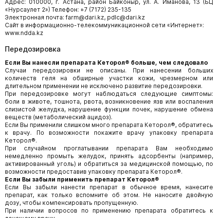
Адрес: 010000, г. Астана, район Байконыр, ул. А. Иманова, 13 (БЦ
«Нурсаулет 2») Телефон: +7 (7172) 235-135
Электронная почта: farm@dari.kz, pdlc@dari.kz
Сайт в информационно-телекоммуникационной сети «Интернет»:
www.ndda.kz
Передозировка
Если Вы нанесли препарата Кеторол® больше, чем следовало
Случаи передозировки не описаны. При нанесении больших
количеств геля на обширные участки кожи, чрезмерном или
длительном применении не исключено развитие передозировки.
При передозировке могут наблюдаться следующие симптомы:
боли в животе, тошнота, рвота, возникновение язв или воспаления
слизистой желудка, нарушение функции почек, нарушение обмена
веществ (метаболический ацидоз).
Если Вы применили слишком много препарата Кеторол®, обратитесь
к врачу.
По возможности покажите врачу упаковку препарата
Кеторол®.
При случайном проглатывании препарата Вам необходимо
немедленно промыть желудок, принять адсорбенты (например,
активированный уголь) и обратиться за медицинской помощью, по
возможности предоставив упаковку препарата Кеторол®.
Если Вы забыли применить препарат Кеторол®
Если Вы забыли нанести препарат в обычное время, нанесите
препарат, как только вспомните об этом. Не наносите двойную
дозу, чтобы компенсировать пропущенную.
При наличии вопросов по применению препарата обратитесь к