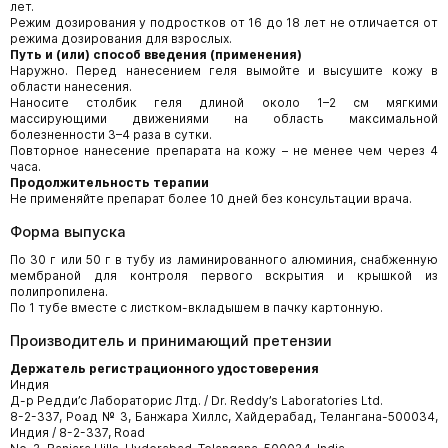
лет.
Режим дозирования у подростков от 16 до 18 лет не отличается от
режима дозирования для взрослых.
Путь и (или) способ введения (применения)
Наружно. Перед нанесением геля вымойте и высушите кожу в
области нанесения.
Наносите столбик геля длиной около 1–2 см мягкими
массирующими движениями на область максимальной
болезненности 3–4 раза в сутки.
Повторное нанесение препарата на кожу – не менее чем через 4
часа.
Продолжительность терапии
Не применяйте препарат более 10 дней без консультации врача.
Форма выпуска
По 30 г или 50 г в тубу из ламинированного алюминия, снабженную
мембраной для контроля первого вскрытия и крышкой из
полипропилена.
По 1 тубе вместе с листком-вкладышем в пачку картонную.
Производитель и принимающий претензии
Держатель регистрационного удостоверения
Индия
Д-р Редди’с Лабораторис Лтд. / Dr. Reddy’s Laboratories Ltd.
8-2-337, Роад № 3, Банжара Хиллс, Хайдерабад, Телангана-500034,
Индия / 8-2-337, Road