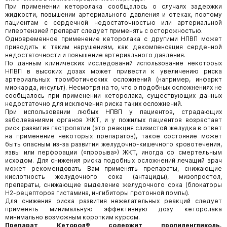
При применении кеторолака сообщалось о случаях задержки
жидкости, повышении артериального давления и отеках, поэтому
пациентам с сердечной недостаточностью или артериальной
гипертензией препарат следует применять с осторожностью.
Одновременное применение кеторолака с другими НПВП может
приводить к таким нарушениям, как декомпенсация сердечной
недостаточности и повышение артериального давления.
По данным клинических исследований использование некоторых
НПВП в высоких дозах может привести к увеличению риска
артериальных тромботических осложнений (например, инфаркт
миокарда, инсульт). Несмотря на то, что о подобных осложнениях не
сообщалось при применении кеторолака, существующих данных
недостаточно для исключения риска таких осложнений.
При использовании любых НПВП у пациентов, страдающих
заболеваниями органов ЖКТ, и у пожилых пациентов возрастает
риск развития гастропатии (это реакция слизистой желудка в ответ
на применение некоторых препаратов), такое состояние может
быть опасным из-за развития желудочно-кишечного кровотечения,
язвы или перфорации («прорыва») ЖКТ, иногда со смертельным
исходом. Для снижения риска подобных осложнений лечащий врач
может рекомендовать Вам применять препараты, снижающие
кислотность желудочного сока (антациды), мизопростол,
препараты, снижающие выделение желудочного сока (блокаторы
Н2-рецепторов гистамина, ингибиторы протонной помпы).
Для снижения риска развития нежелательных реакций следует
применять минимальную эффективную дозу кеторолака
минимально возможным коротким курсом.
Препарат Кеторол® содержит пропиленгликоль,