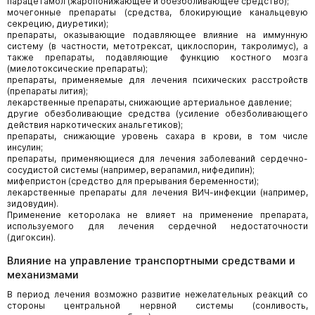
парацетамол (жаропонижающее и обезболивающее средство);
мочегонные препараты (средства, блокирующие канальцевую
секрецию, диуретики);
препараты, оказывающие подавляющее влияние на иммунную
систему (в частности, метотрексат, циклоспорин, такролимус), а
также препараты, подавляющие функцию костного мозга
(миелотоксические препараты);
препараты, применяемые для лечения психических расстройств
(препараты лития);
лекарственные препараты, снижающие артериальное давление;
другие обезболивающие средства (усиление обезболивающего
действия наркотических анальгетиков);
препараты, снижающие уровень сахара в крови, в том числе
инсулин;
препараты, применяющиеся для лечения заболеваний сердечно-
сосудистой системы (например, верапамил, нифедипин);
мифепристон (средство для прерывания беременности);
лекарственные препараты для лечения ВИЧ-инфекции (например,
зидовудин).
Применение кеторолака не влияет на применение препарата,
используемого для лечения сердечной недостаточности
(дигоксин).
Влияние на управление транспортными средствами и
механизмами
В период лечения возможно развитие нежелательных реакций со
стороны центральной нервной системы (сонливость,