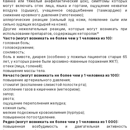
Квинке или тяжелый анафилактический шок), симптомы которых
могут включать отек лица, языка и гортани, ощущение нехватки
воздуха (одышку), учащенное сердцебиение (тахикардию) и
снижение кровяного давления (гипотензию);
аллергические реакции (сильный зуд кожи, появление сыпи или
сильно зудящих волдырей на коже).
Другие нежелательные реакции, которые могут возникать при
использовании препаратов, содержащих кеторолак*
Часто (могут возникать не более чем у 1 человека из 10):
головная боль;
головокружение;
сонливость;
боль в животе, диарея (особенно у пожилых пациентов старше 65
лет, у которых ранее были эрозивно-язвенные поражения ЖКТ);
отеки (лица, голеней);
повышение массы тела.
Нечасто (могут возникать не более чем у 1 человека из 100):
повышение артериального давления;
стоматит (воспаление слизистой полости рта);
скопление газов в кишечнике (метеоризм);
запор;
рвота;
ощущение переполнения желудка;
кожная сыпь;
мелкие подкожные кровоизлияния (пурпура);
повышенное потоотделение.
Редко (могут возникать не более чем у 1 человека из 1 000):
повышенная возбудимость и двигательная активность