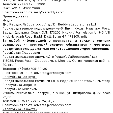
No. 3, Banjara Hills, Hyderabad, Telangana-500034, India
Телефон: +91 40 4900 2900
Факс: +91 40 4900 2999
Электронная почта: mail@drreddys.com
Производитель
Индия
Д-р Редди’с Лабораторис Лтд. / Dr. Reddy’s Laboratories Ltd.
Производственное подразделение-6, Вилл. Кхоль, Налагарх Роуд,
Бадди, Дистрикт Солан, Х.П., 173205, Индия / Formulation Unit-6, Vill.
Khol, Nalagarh Road, Baddi, Distt. Solan H.P. 173205, India
За любой информацией о препарате, а также в случаях
возникновения претензий следует обращаться к местному
представителю держателя регистрационного
удостоверения:
Российская Федерация
Представительство фирмы «Д-р Редди’с Лабораторис Лтд.»
115035, Российская Федерация, г. Москва, Овчинниковская наб., д.
20, стр. 1
Телефон: +7 (495) 795-39-39
Электронная почта: adverse@drreddys.com
Республика Беларусь
Представительство компании «Д-р Редди’с Лабораторис Лимитед»
(Республика Индия) в
Республике Беларусь
220035, Республика Беларусь, г. Минск, ул. Тимирязева, д. 72, офис
22, 53
Телефон: +375 17 336-17-24, 26, 28
Электронная почта: adverse@drreddys.com
Республика Казахстан