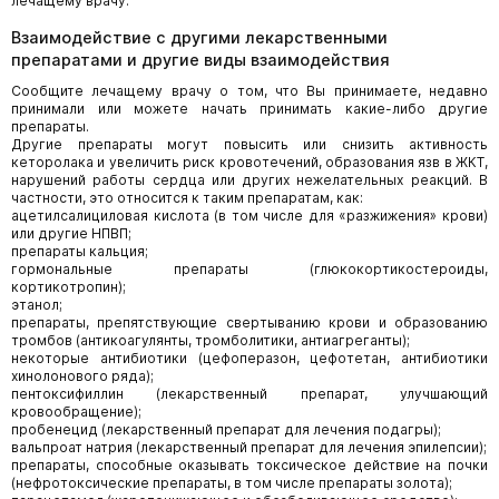
лечащему врачу.
Взаимодействие с другими лекарственными
препаратами и другие виды взаимодействия
Сообщите лечащему врачу о том, что Вы принимаете, недавно
принимали или можете начать принимать какие-либо другие
препараты.
Другие препараты могут повысить или снизить активность
кеторолака и увеличить риск кровотечений, образования язв в ЖКТ,
нарушений работы сердца или других нежелательных реакций. В
частности, это относится к таким препаратам, как:
ацетилсалициловая кислота (в том числе для «разжижения» крови)
или другие НПВП;
препараты кальция;
гормональные препараты (глюкокортикостероиды,
кортикотропин);
этанол;
препараты, препятствующие свертыванию крови и образованию
тромбов (антикоагулянты, тромболитики, антиагреганты);
некоторые антибиотики (цефоперазон, цефотетан, антибиотики
хинолонового ряда);
пентоксифиллин (лекарственный препарат, улучшающий
кровообращение);
пробенецид (лекарственный препарат для лечения подагры);
вальпроат натрия (лекарственный препарат для лечения эпилепсии);
препараты, способные оказывать токсическое действие на почки
(нефротоксические препараты, в том числе препараты золота);