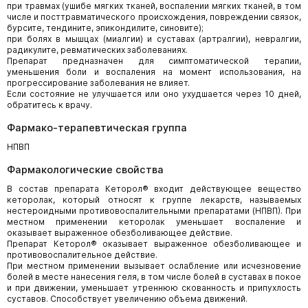
при травмах (ушибе мягких тканей, воспалении мягких тканей, в том
числе и посттравматического происхождения, повреждении связок,
бурсите, тендините, эпикондилите, синовите);
при болях в мышцах (миалгии) и суставах (артралгии), невралгии,
радикулите, ревматических заболеваниях.
Препарат предназначен для симптоматической терапии,
уменьшения боли и воспаления на момент использования, на
прогрессирование заболевания не влияет.
Если состояние не улучшается или оно ухудшается через 10 дней,
обратитесь к врачу.
Фармако-терапевтическая группа
НПВП
Фармакологические свойства
В состав препарата Кеторол® входит действующее вещество
кеторолак, который относят к группе лекарств, называемых
нестероидными противовоспалительными препаратами (НПВП). При
местном применении кеторолак уменьшает воспаление и
оказывает выраженное обезболивающее действие.
Препарат Кеторол® оказывает выраженное обезболивающее и
противовоспалительное действие.
При местном применении вызывает ослабление или исчезновение
болей в месте нанесения геля, в том числе болей в суставах в покое
и при движении, уменьшает утреннюю скованность и припухлость
суставов. Способствует увеличению объема движений.