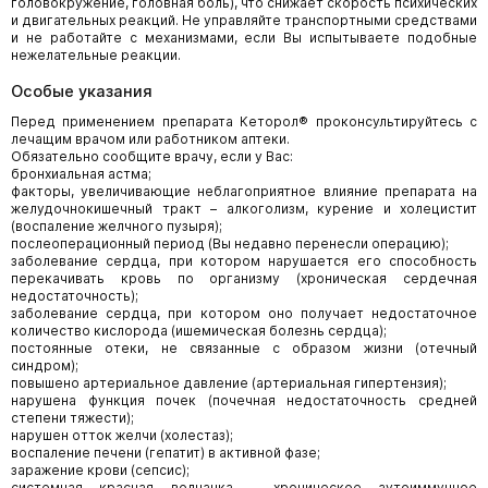
головокружение, головная боль), что снижает скорость психических
и двигательных реакций. Не управляйте транспортными средствами
и не работайте с механизмами, если Вы испытываете подобные
нежелательные реакции.
Особые указания
Перед применением препарата Кеторол® проконсультируйтесь с
лечащим врачом или работником аптеки.
Обязательно сообщите врачу, если у Вас:
бронхиальная астма;
факторы, увеличивающие неблагоприятное влияние препарата на
желудочнокишечный тракт – алкоголизм, курение и холецистит
(воспаление желчного пузыря);
послеоперационный период (Вы недавно перенесли операцию);
заболевание сердца, при котором нарушается его способность
перекачивать кровь по организму (хроническая сердечная
недостаточность);
заболевание сердца, при котором оно получает недостаточное
количество кислорода (ишемическая болезнь сердца);
постоянные отеки, не связанные с образом жизни (отечный
синдром);
повышено артериальное давление (артериальная гипертензия);
нарушена функция почек (почечная недостаточность средней
степени тяжести);
нарушен отток желчи (холестаз);
воспаление печени (гепатит) в активной фазе;
заражение крови (сепсис);
системная красная волчанка – хроническое аутоиммунное