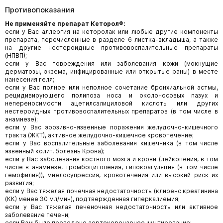
Противопоказания
Не применяйте препарат Кеторол®:
если у Вас аллергия на кеторолак или любые другие компоненты
препарата, перечисленные в разделе 6 листка-вкладыша, а также
на другие нестероидные противовоспалительные препараты
(НПВП);
если у Вас повреждения или заболевания кожи (мокнущие
дерматозы, экзема, инфицированные или открытые раны) в месте
нанесения геля;
если у Вас полное или неполное сочетание бронхиальной астмы,
рецидивирующего полипоза носа и околоносовых пазух и
непереносимости ацетилсалициловой кислоты или других
нестероидных противовоспалительных препаратов (в том числе в
анамнезе);
если у Вас эрозивно-язвенные поражения желудочно-кишечного
тракта (ЖКТ), активное желудочно-кишечное кровотечение;
если у Вас воспалительные заболевания кишечника (в том числе
язвенный колит, болезнь Крона);
если у Вас заболевания костного мозга и крови (лейкопения, в том
числе в анамнезе, тромбоцитопения, гипокоагуляция (в том числе
гемофилия)), миелосупрессия, кровотечения или высокий риск их
развития;
если у Вас тяжелая почечная недостаточность (клиренс креатинина
(КК) менее 30 мл/мин), подтвержденная гиперкалиемия;
если у Вас тяжелая печеночная недостаточность или активное
заболевание печени;
если Вам было проведено аортокоронарное шунтирование;