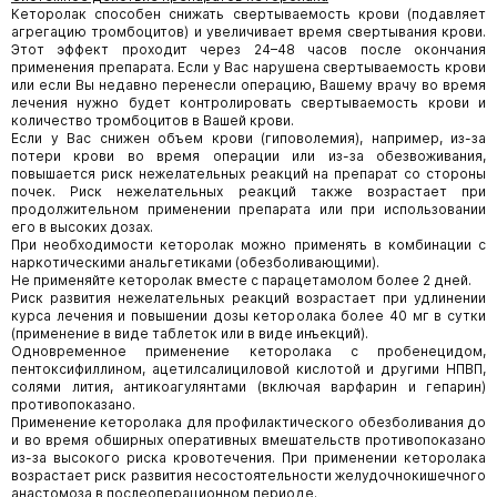
Кеторолак способен снижать свертываемость крови (подавляет
агрегацию тромбоцитов) и увеличивает время свертывания крови.
Этот эффект проходит через 24–48 часов после окончания
применения препарата. Если у Вас нарушена свертываемость крови
или если Вы недавно перенесли операцию, Вашему врачу во время
лечения нужно будет контролировать свертываемость крови и
количество тромбоцитов в Вашей крови.
Если у Вас снижен объем крови (гиповолемия), например, из-за
потери крови во время операции или из-за обезвоживания,
повышается риск нежелательных реакций на препарат со стороны
почек. Риск нежелательных реакций также возрастает при
продолжительном применении препарата или при использовании
его в высоких дозах.
При необходимости кеторолак можно применять в комбинации с
наркотическими анальгетиками (обезболивающими).
Не применяйте кеторолак вместе с парацетамолом более 2 дней.
Риск развития нежелательных реакций возрастает при удлинении
курса лечения и повышении дозы кеторолака более 40 мг в сутки
(применение в виде таблеток или в виде инъекций).
Одновременное применение кеторолака с пробенецидом,
пентоксифиллином, ацетилсалициловой кислотой и другими НПВП,
солями лития, антикоагулянтами (включая варфарин и гепарин)
противопоказано.
Применение кеторолака для профилактического обезболивания до
и во время обширных оперативных вмешательств противопоказано
из-за высокого риска кровотечения. При применении кеторолака
возрастает риск развития несостоятельности желудочнокишечного
анастомоза в послеоперационном периоде.