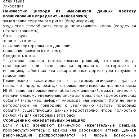
отек языка;
лихорадка.
Неизвестно (исходя из имеющихся данных частоту
возникновения определить невозможно):
замедление сердечного ритма (брадикардия);
ухудшение способности сердца перекачивать кровь (сердечная
недостаточность);
боль в груди;
«приливы» крови;
снижение артериального давления;
появление синяков (гематом);
бледность кожи.
* указана частота нежелательных реакций, которые могут
проявляться при использовании препаратов кеторолака в
инъекциях, таблетках или лекарственных формах для наружного
применения.
Клинические исследования и эпидемиологические данные
позволяют предположить, что применение высоких доз некоторых
НПВП, включая применение таблеток и инъекций, может привести к
незначительному увеличению риска артериальных тромботических
событий (например, инфаркт миокарда или инсульт). Хотя лечение
кеторолаком не приводило к увеличению частоты подобных
событий, существующих данных недостаточно, чтобы полностью
исключить для кеторолака этот риск.
Сообщение о нежелательных реакциях
Если у Вас возникают какие-либо нежелательные реакции,
проконсультируйтесь с врачом или работником аптеки. Данная
рекомендация распространяется на любые возможные