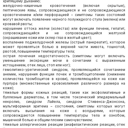
хрипящему дыханию;
желудочно-кишечные кровотечения (включая скрытые),
пептические язвы, сопровождающиеся и не сопровождающиеся
кровотечением и/или перфорацией – симптомы таких состояний
могут включать появление черного полужидкого стула (мелена) или
кровавой рвоты;
нарушение оттока желчи (холестаз) или функции печени, гепатит,
сопровождающийся и не сопровождающийся желтухой
(окрашивание кожи или склер глаз в желтый цвет);
воспаление поджелудочной железы (острый панкреатит), которое
может проявляться болью в верхней части живота, тошнотой,
рвотой, повышением температуры тела;
острая почечная недостаточность (симптомы могут включать
уменьшение экскреции мочи в сочетании с выраженным
истощением, отек лица, стоп или ног);
гемолитико-уретический синдром, проявляющийся сочетанием
анемии, нарушения функции почек и тромбоцитопении (снижение
количества тромбоцитов в крови), проявляющейся на коже как
пурпура (множественные кровоизлияния различного размера на
коже);
тяжелые формы кожных реакций, такие как эксфолиативные и
буллезные дерматозы, в том числе токсический эпидермальный
некролиз, синдром Лайела, синдром Стивенса-Джонсона,
мультиформная эритема – состояния, симптомы которых могут
включать высыпания на коже с волдырями, которые
сопровождаются повышением температуры тела и ознобом,
мышечной болью и общим плохим самочувствием;
тяжелые аллергические реакции (анафилактические реакции, отек