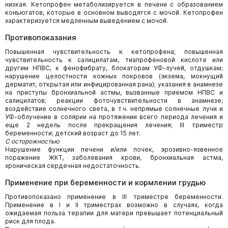
низкая. Кетопрофен метаболизируется в печени с образованием
конъюгатов, которые в основном выводятся с мочой. Кетопрофен
характеризуется медленным выведением с мочой.
Противопоказания
Повышенная чувствительность к кетопрофена; повышенная
чувствительность к салицилатам, тиапрофеновой кислоте или
другим НПВС, к фенофибрату, блокаторам УФ-лучей, отдушкам;
нарушение целостности кожных покровов (экзема, мокнущий
дерматит, открытая или инфицированная рана); указания в анамнезе
на приступы бронхиальной астмы, вызванные приемом НПВС и
салицилатов; реакции фоточувствительности в анамнезе;
воздействие солнечного света, в т.ч. непрямые солнечные лучи и
УФ-облучение в солярии на протяжении всего периода лечения и
еще 2 недель после прекращения лечения; III триместр
беременности; детский возраст до 15 лет.
С осторожностью
Нарушение функции печени и/или почек, эрозивно-язвенное
поражение ЖКТ, заболевания крови, бронхиальная астма,
хроническая сердечная недостаточность.
Применение при беременности и кормлении грудью
Противопоказано применение в III триместре беременности.
Применение в I и II триместрах возможно в случаях, когда
ожидаемая польза терапии для матери превышает потенциальный
риск для плода.