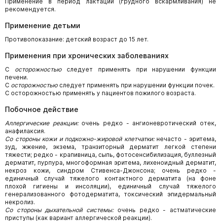
Применение в период лактации (грудного вскармливания) не
рекомендуется.
Применение детьми
Противопоказание: детский возраст до 15 лет.
Применения при хронических заболеваниях
С
осторожностью
следует применять при нарушении функции
печени.
С
осторожностью
следует применять при нарушении функции почек.
С осторожностью применять у пациентов пожилого возраста.
Побочное действие
Аллергические реакции:
очень редко - ангионевротический отек,
анафилаксия.
Со стороны кожи и подкожно-жировой клетчатки:
нечасто - эритема,
зуд, жжение, экзема, транзиторный дерматит легкой степени
тяжести; редко - крапивница, сыпь, фотосенсибилизация, буллезный
дерматит, пурпура, многоформная эритема, лихеноидный дерматит,
некроз кожи, синдром Стивенса-Джонсона; очень редко -
единичный случай тяжелого контактного дерматита (на фоне
плохой гигиены и инсоляции), единичный случай тяжелого
генерализованного фотодерматита, токсический эпидермальный
некролиз.
Со стороны дыхательной системы:
очень редко - астматические
приступы (как вариант аллергической реакции).