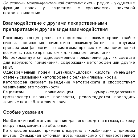
Со стороны мочевыделительной системы:
очень редко - ухудшение
функции почек у пациентов с хронической почечной
недостаточностью.
Взаимодействие с другими лекарственными
препаратами и другие виды взаимодействия
Поскольку концентрация кетопрофена в плазме крови крайне
низкая, проявления симптомов взаимодействия с другими
препаратами (аналогичные симптомы при системном применении)
возможны только при частом и длительном применении.
Не рекомендуется одновременное применение других средств
для наружного применения, содержащих кетопрофен или другие
НПВС.
Одновременный прием ацетилсалициловой кислоты уменьшает
степень связывания кетопрофена с белками плазмы крови.
Кетопрофен снижает выведение метотрексата и способствует
увеличению его токсичности.
Пациентам, принимающим кумаринсодержащие
противосвертывающие препараты, рекомендуется проводить
лечение под наблюдением врача.
Особые указания
Необходимо избегать попадания данного средства в глаза, на кожу
вокруг глаз, слизистые оболочки.
Кетопрофен можно применять наружно в комбинации с приемом
внутрь. Суммарная суточная доза, независимо от лекарственной