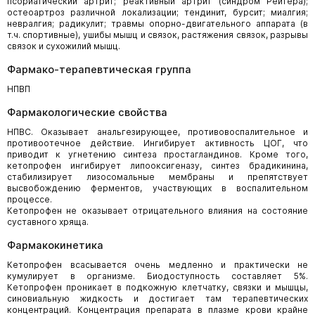
псориатический артрит; реактивный артрит (синдром Рейтера);
остеоартроз различной локализации; тендинит, бурсит; миалгия;
невралгия; радикулит; травмы опорно-двигательного аппарата (в
т.ч. спортивные), ушибы мышц и связок, растяжения связок, разрывы
связок и сухожилий мышц.
Фармако-терапевтическая группа
НПВП
Фармакологические свойства
НПВС. Оказывает анальгезирующее, противовоспалительное и
противоотечное действие. Ингибирует активность ЦОГ, что
приводит к угнетению синтеза простагландинов. Кроме того,
кетопрофен ингибирует липооксигеназу, синтез брадикинина,
стабилизирует лизосомальные мембраны и препятствует
высвобождению ферментов, участвующих в воспалительном
процессе.
Кетопрофен не оказывает отрицательного влияния на состояние
суставного хряща.
Фармакокинетика
Кетопрофен всасывается очень медленно и практически не
кумулирует в организме. Биодоступность составляет 5%.
Кетопрофен проникает в подкожную клетчатку, связки и мышцы,
синовиальную жидкость и достигает там терапевтических
концентраций. Концентрация препарата в плазме крови крайне