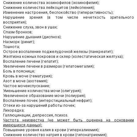
Снижение количества эозинофилов (эозинофилия);
Снижение количества лейкоцитов (лейкопения);
Изменение настроения, беспокойство (гиперактивность);
Нарушение зрения (в том числе нечеткость зрительного
восприятия);
Снижение слуха, звон в ушах;
Спазм бронхов;
Нарушение дыхания (диспноэ);
Насморк (ринит);
Тошнота;
Острое воспаление поджелудочной железы (панкреатит);
Желтизна кожных покровов и склер (холестатическая желтуха);
Воспаление печени (гепатит);
Увеличение печени в размерах (гепатомегалия);
Боль в пояснице;
Кровь в моче (гематурия);
Азот в моче (азотемия);
Частое мочеиспускание;
Уменьшение количества мочи (олигурия);
Увеличенное образование мочи (полиурия);
Воспаление почек (интерстициальный нефрит);
Отеки из-за нарушений работы почек;
Лихорадка;
Галлюцинации, депрессия, психоз.
Частота неизвестна (не может быть оценена на основании
имеющихся данных):
Повышение уровня калия в крови (гиперкалиемия);
Снижение количество натрия в крови (гипонатриемия);