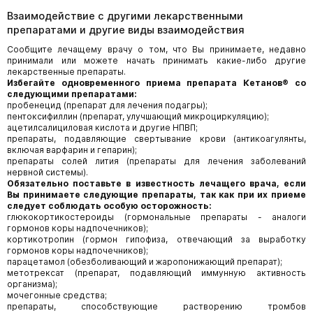
Взаимодействие с другими лекарственными
препаратами и другие виды взаимодействия
Сообщите лечащему врачу о том, что Вы принимаете, недавно
принимали или можете начать принимать какие-либо другие
лекарственные препараты.
Избегайте одновременного приема препарата Кетанов® со
следующими препаратами:
пробенецид (препарат для лечения подагры);
пентоксифиллин (препарат, улучшающий микроциркуляцию);
ацетилсалициловая кислота и другие НПВП;
препараты, подавляющие свертывание крови (антикоагулянты,
включая варфарин и гепарин);
препараты солей лития (препараты для лечения заболеваний
нервной системы).
Обязательно поставьте в известность лечащего врача, если
Вы принимаете следующие препараты, так как при их приеме
следует соблюдать особую осторожность:
глюкокортикостероиды (гормональные препараты - аналоги
гормонов коры надпочечников);
кортикотропин (гормон гипофиза, отвечающий за выработку
гормонов коры надпочечников);
парацетамол (обезболивающий и жаропонижающий препарат);
метотрексат (препарат, подавляющий иммунную активность
организма);
мочегонные средства;
препараты, способствующие растворению тромбов