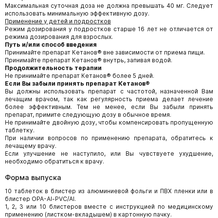
Максимальная суточная доза не должна превышать 40 мг. Следует
использовать минимальную эффективную дозу.
Применение у детей и подростков
Режим дозирования у подростков старше 16 лет не отличается от
режима дозирования для взрослых.
Путь и/или способ введения
Принимайте препарат Кетанов® вне зависимости от приема пищи.
Принимайте препарат Кетанов® внутрь, запивая водой.
Продолжительность терапии
Не принимайте препарат Кетанов® более 5 дней.
Если Вы забыли принять препарат Кетанов®
Вы должны использовать препарат с частотой, назначенной Вам
лечащим врачом, так как регулярность приема делает лечение
более эффективным. Тем не менее, если Вы забыли принять
препарат, примите следующую дозу в обычное время.
Не принимайте двойную дозу, чтобы компенсировать пропущенную
таблетку.
При наличии вопросов по применению препарата, обратитесь к
лечащему врачу.
Если улучшение не наступило, или Вы чувствуете ухудшение,
необходимо обратиться к врачу.
Форма выпуска
10 таблеток в блистер из алюминиевой фольги и ПВХ пленки или в
блистер OPA-Al-PVC/Al.
1, 2, 3 или 10 блистеров вместе с инструкцией по медицинскому
применению (листком-вкладышем) в картонную пачку.