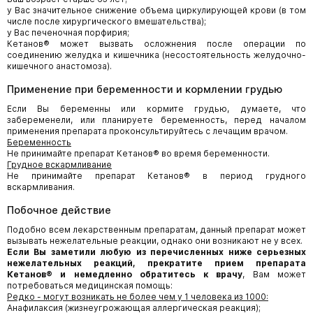
у Вас значительное снижение объема циркулирующей крови (в том
числе после хирургического вмешательства);
у Вас печеночная порфирия;
Кетанов® может вызвать осложнения после операции по
соединению желудка и кишечника (несостоятельность желудочно-
кишечного анастомоза).
Применение при беременности и кормлении грудью
Если Вы беременны или кормите грудью, думаете, что
забеременели, или планируете беременность, перед началом
применения препарата проконсультируйтесь с лечащим врачом.
Беременность
Не принимайте препарат Кетанов® во время беременности.
Грудное вскармливание
Не принимайте препарат Кетанов® в период грудного
вскармливания.
Побочное действие
Подобно всем лекарственным препаратам, данный препарат может
вызывать нежелательные реакции, однако они возникают не у всех.
Если Вы заметили любую из перечисленных ниже серьезных
нежелательных реакций, прекратите прием препарата
Кетанов® и немедленно обратитесь к врачу
, Вам может
потребоваться медицинская помощь:
Редко - могут возникать не более чем у 1 человека из 1000:
Анафилаксия (жизнеугрожающая аллергическая реакция);