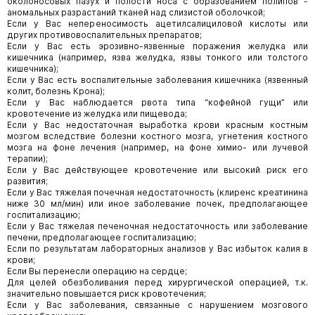
околоносовых пазух и полости носа с образованием полипов -
аномальных разрастаний тканей над слизистой оболочкой;
Если у Вас непереносимость ацетилсалициловой кислоты или
других противовоспалительных препаратов;
Если у Вас есть эрозивно-язвенные поражения желудка или
кишечника (например, язва желудка, язвы тонкого или толстого
кишечника);
Если у Вас есть воспалительные заболевания кишечника (язвенный
колит, болезнь Крона);
Если у Вас наблюдается рвота типа “кофейной гущи” или
кровотечение из желудка или пищевода;
Если у Вас недостаточная выработка крови красным костным
мозгом вследствие болезни костного мозга, угнетения костного
мозга на фоне лечения (например, на фоне химио- или лучевой
терапии);
Если у Вас действующее кровотечение или высокий риск его
развития;
Если у Вас тяжелая почечная недостаточность (клиренс креатинина
ниже 30 мл/мин) или иное заболевание почек, предполагающее
госпитализацию;
Если у Вас тяжелая печеночная недостаточность или заболевание
печени, предполагающее госпитализацию;
Если по результатам лабораторных анализов у Вас избыток калия в
крови;
Если Вы перенесли операцию на сердце;
Для целей обезболивания перед хирургической операцией, т.к.
значительно повышается риск кровотечения;
Если у Вас заболевания, связанные с нарушением мозгового