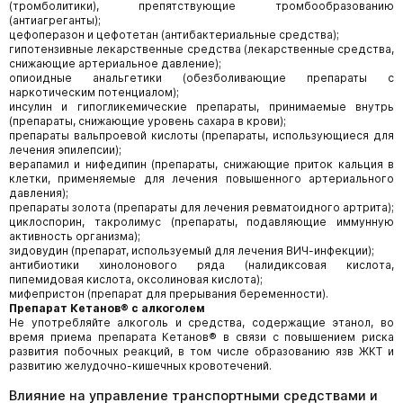
(тромболитики), препятствующие тромбообразованию
(антиагреганты);
цефоперазон и цефотетан (антибактериальные средства);
гипотензивные лекарственные средства (лекарственные средства,
снижающие артериальное давление);
опиоидные анальгетики (обезболивающие препараты с
наркотическим потенциалом);
инсулин и гипогликемические препараты, принимаемые внутрь
(препараты, снижающие уровень сахара в крови);
препараты вальпроевой кислоты (препараты, использующиеся для
лечения эпилепсии);
верапамил и нифедипин (препараты, снижающие приток кальция в
клетки, применяемые для лечения повышенного артериального
давления);
препараты золота (препараты для лечения ревматоидного артрита);
циклоспорин, такролимус (препараты, подавляющие иммунную
активность организма);
зидовудин (препарат, используемый для лечения ВИЧ-инфекции);
антибиотики хинолонового ряда (налидиксовая кислота,
пипемидовая кислота, оксолиновая кислота);
мифепристон (препарат для прерывания беременности).
Препарат Кетанов® с алкоголем
Не употребляйте алкоголь и средства, содержащие этанол, во
время приема препарата Кетанов® в связи с повышением риска
развития побочных реакций, в том числе образованию язв ЖКТ и
развитию желудочно-кишечных кровотечений.
Влияние на управление транспортными средствами и