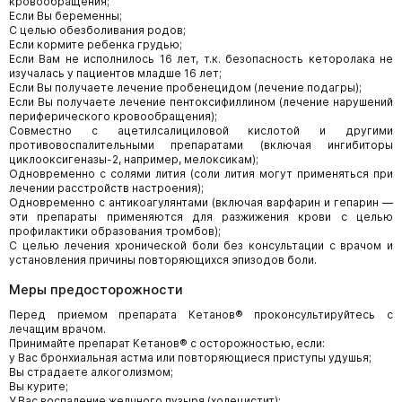
кровообращения;
Если Вы беременны;
С целью обезболивания родов;
Если кормите ребенка грудью;
Если Вам не исполнилось 16 лет, т.к. безопасность кеторолака не
изучалась у пациентов младше 16 лет;
Если Вы получаете лечение пробенецидом (лечение подагры);
Если Вы получаете лечение пентоксифиллином (лечение нарушений
периферического кровообращения);
Совместно с ацетилсалициловой кислотой и другими
противовоспалительными препаратами (включая ингибиторы
циклооксигеназы-2, например, мелоксикам);
Одновременно с солями лития (соли лития могут применяться при
лечении расстройств настроения);
Одновременно с антикоагулянтами (включая варфарин и гепарин —
эти препараты применяются для разжижения крови с целью
профилактики образования тромбов);
С целью лечения хронической боли без консультации с врачом и
установления причины повторяющихся эпизодов боли.
Меры предосторожности
Перед приемом препарата Кетанов® проконсультируйтесь с
лечащим врачом.
Принимайте препарат Кетанов® с осторожностью, если:
у Вас бронхиальная астма или повторяющиеся приступы удушья;
Вы страдаете алкоголизмом;
Вы курите;
У Вас воспаление желчного пузыря (холецистит);