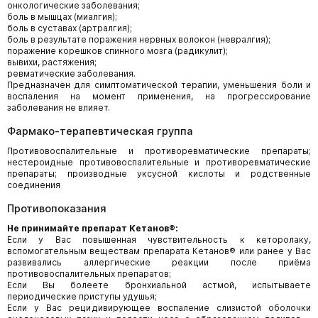
онкологические заболевания;
боль в мышцах (миалгия);
боль в суставах (артралгия);
боль в результате поражения нервных волокон (невралгия);
поражение корешков спинного мозга (радикулит);
вывихи, растяжения;
ревматические заболевания.
Предназначен для симптоматической терапии, уменьшения боли и
воспаления на момент применения, на прогрессирование
заболевания не влияет.
Фармако-терапевтическая группа
Противовоспалительные и противоревматические препараты;
нестероидные противовоспалительные и противоревматические
препараты; производные уксусной кислоты и родственные
соединения
Противопоказания
Не принимайте препарат Кетанов®:
Если у Вас повышенная чувствительность к кеторолаку,
вспомогательным веществам препарата Кетанов® или ранее у Вас
развивались аллергические реакции после приёма
противовоспалительных препаратов;
Если Вы болеете бронхиальной астмой, испытываете
периодические приступы удушья;
Если у Вас рецидивирующее воспаление слизистой оболочки