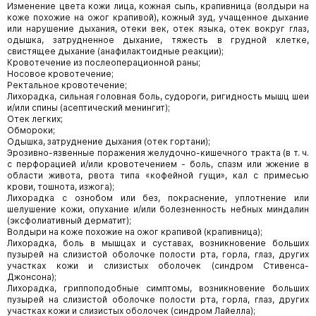
Изменение цвета кожи лица, кожная сыпь, крапивница (волдыри на
коже похожие на ожог крапивой), кожный зуд, учащенное дыхание
или нарушение дыхания, отеки век, отек языка, отек вокруг глаз,
одышка, затрудненное дыхание, тяжесть в грудной клетке,
свистящее дыхание (анафилактоидные реакции);
Кровотечение из послеоперационной раны;
Носовое кровотечение;
Ректальное кровотечение;
Лихорадка, сильная головная боль, судороги, ригидность мышц шеи
и/или спины (асептический менингит);
Отек легких;
Обмороки;
Одышка, затруднение дыхания (отек гортани);
Эрозивно-язвенные поражения желудочно-кишечного тракта (в т. ч.
с перфорацией и/или кровотечением - боль, спазм или жжение в
области живота, рвота типа «кофейной гущи», кал с примесью
крови, тошнота, изжога);
Лихорадка с ознобом или без, покраснение, уплотнение или
шелушение кожи, опухание и/или болезненность небных миндалин
(эксфолиативный дерматит);
Волдыри на коже похожие на ожог крапивой (крапивница);
Лихорадка, боль в мышцах и суставах, возникновение больших
пузырей на слизистой оболочке полости рта, горла, глаз, других
участках кожи и слизистых оболочек (синдром Стивенса-
Джонсона);
Лихорадка, гриппоподобные симптомы, возникновение больших
пузырей на слизистой оболочке полости рта, горла, глаз, других
участках кожи и слизистых оболочек (синдром Лайелла);