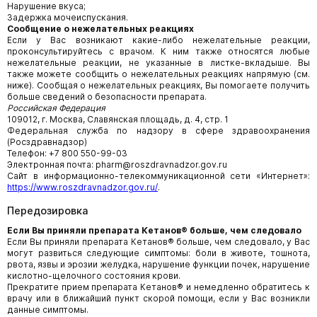
Нарушение вкуса;
Задержка мочеиспускания.
Сообщение о нежелательных реакциях
Если у Вас возникают какие-либо нежелательные реакции,
проконсультируйтесь с врачом. К ним также относятся любые
нежелательные реакции, не указанные в листке-вкладыше. Вы
также можете сообщить о нежелательных реакциях напрямую (см.
ниже). Сообщая о нежелательных реакциях, Вы помогаете получить
больше сведений о безопасности препарата.
Российская Федерация
109012, г. Москва, Славянская площадь, д. 4, стр. 1
Федеральная служба по надзору в сфере здравоохранения
(Росздравнадзор)
Телефон: +7 800 550-99-03
Электронная почта: pharm@roszdravnadzor.gov.ru
Сайт в информационно-телекоммуникационной сети «Интернет»:
https://www.roszdravnadzor.gov.ru/
.
Передозировка
Если Вы приняли препарата Кетанов® больше, чем следовало
Если Вы приняли препарата Кетанов® больше, чем следовало, у Вас
могут развиться следующие симптомы: боли в животе, тошнота,
рвота, язвы и эрозии желудка, нарушение функции почек, нарушение
кислотно-щелочного состояния крови.
Прекратите прием препарата Кетанов® и немедленно обратитесь к
врачу или в ближайший пункт скорой помощи, если у Вас возникли
данные симптомы.