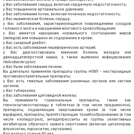
у Вас заболевания сердца, включая сердечную недостаточность;
у Вас повышенное артериальное давление;
у Вас заболевания почек, включая почечную недостаточность;
у Вас ишемическая болезнь сердца;
у Вас заболевания, характеризующиеся повреждением сосудов
головного мозга и нарушением мозгового кровообращения;
у Вас имеется нарушение нормального соотношения жиров
(липидов) или повышено их содержание в крови;
у Вас сахарный диабет;
у Вас есть заболевания периферических артерий;
у Вас диагностирована язвенная болезнь желудка или
двенадцатиперстной кишки, а также выявлено инфицирование
Helicobacter
pylori
;
у Вас были заболевания печени;
Вы длительно применяли препараты группы НПВП - нестероидные
противовоспалительные препараты;
у Вас есть тяжелые заболевания различных органов или систем
органов;
у Вас туберкулез;
у Вас заболевания щитовидной железы;
Вы принимаете гормональные препараты, такие как
глюкокортикостероиды в таблетках (в том числе преднизолон),
препараты, подавляющие свертывание крови (в том числе
варфарин), препараты, препятствующие тромбообразованию (в том
числе клопидогрел), антидепрессанты из группы селективных
ингибиторов обратного захвата серотонина (включая циталопрам,
флуоксетин, пароксетин, сертралин);
Ваш возраст старше 65 лет;