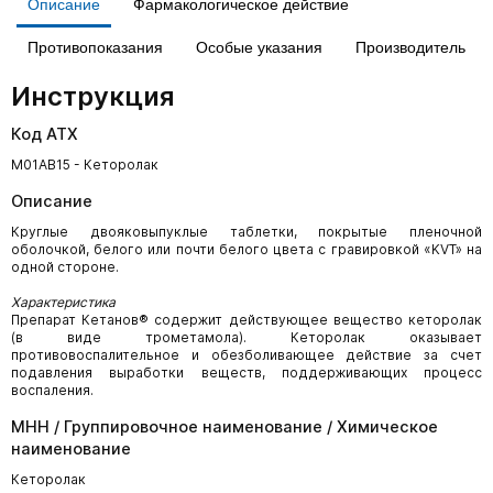
Описание
Фармакологическое действие
Противопоказания
Особые указания
Производитель
Инструкция
Код АТХ
M01AB15 - Кеторолак
Описание
Круглые двояковыпуклые таблетки, покрытые пленочной
оболочкой, белого или почти белого цвета с гравировкой «KVT» на
одной стороне.
Характеристика
Препарат Кетанов® содержит действующее вещество кеторолак
(в виде трометамола). Кеторолак оказывает
противовоспалительное и обезболивающее действие за счет
подавления выработки веществ, поддерживающих процесс
воспаления.
МНН / Группировочное наименование / Химическое
наименование
Кеторолак