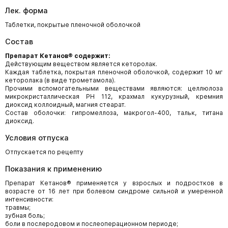
Лек. форма
Таблетки, покрытые пленочной оболочкой
Состав
Препарат Кетанов® содержит:
Действующим веществом является кеторолак.
Каждая таблетка, покрытая пленочной оболочкой, содержит 10 мг
кеторолака (в виде трометамола).
Прочими вспомогательными веществами являются: целлюлоза
микрокристаллическая РН 112, крахмал кукурузный, кремния
диоксид коллоидный, магния стеарат.
Состав оболочки: гипромеллоза, макрогол-400, тальк, титана
диоксид.
Условия отпуска
Отпускается по рецепту
Показания к применению
Препарат Кетанов® применяется у взрослых и подростков в
возрасте от 16 лет при болевом синдроме сильной и умеренной
интенсивности:
травмы;
зубная боль;
боли в послеродовом и послеоперационном периоде;