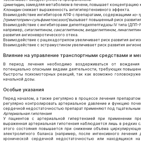
Циметидин
, замедляя метаболизм в печени, повышает концентрацию к
Клонидин
снижает выраженность антигипертензивного эффекта.
Взаимодействие ингибиторов АПФ с препаратами, содержащими
ко-т
[триметоприм+сульфаметоксазол]
вызывает повышенный риск развития
Взаимодействие с ингибиторами дипептидилпептидазы IV типа (ДПП-IV)
например,
ситаглиптином, саксаглиптином, вилдаглиптином, линаглипти
развития ангионевротического отека.
Взаимодействие с рацекадотрилом увеличивает риск развития ангио
Взаимодействие с эстрамустином увеличивает риск развития ангион
Влияние на управление транспортными средствами и м
В период лечения необходимо воздерживаться от вождения 
потенциально опасными видами деятельности, требующих повышенн
быстроты психомоторных реакций, так как возможно головокруже
начальной дозы.
Особые указания
Перед началом, а также регулярно в процессе лечения препарато
регулярно контролировать артериальное давление и функцию почек
сердечной недостаточностью препарат применяют под тщательным
Артериальная гипотензия
У пациентов с артериальной гипертензией при применении пр
выраженная артериальная гипотензия наблюдается лишь в редких сл
этого состояния повышается при снижении объёма циркулирующе
электролитного баланса (например, после интенсивного лечения 
хронической сердечной недостаточностью или находящихся на