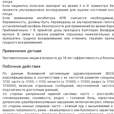
плода.
Если пациентка получала препарат во время II и III триместра 
провести ультразвуковое исследование для оценки состояния кос
плода.
Если применение ингибитора АПФ считается необходимым,
беременность, должны быть переведены на альтернативную гипо
установленный профиль безопасности для применения во время бер
Приблизительно 1 % принятой дозы препарата Каптоприл Велфар
молоке. В связи с риском развития серьезных нежелательных р
прекратить грудное вскармливание или отменить терапию преп
грудного вскармливания.
Применение детьми
Противопоказан лицам в возрасте до 18 лет (эффективность и безопа
Побочное действие
По данным Всемирной организации здравоохранения (ВОЗ
классифицированы в соответствии с их частотой развития следую
1/10); часто (≥ 1/100, < 1/10); нечасто (≥ 1/1000, < 1/100); редко (≥ 1/1
1/10000), включая отдельные сообщения; неуточненной часто
подсчитана по доступным данным).
Со стороны центральной нервной системы:
часто – расстройст
головокружение, сонливость; редко – головная боль, парестез
депрессия, цереброваскулярные нарушения, включая инсульт, обморо
Со стороны кожных покровов:
часто – кожный зуд с высыпаниями и 
(макуло-папулезного, реже – везикулярного или буллезного характер