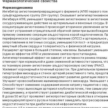
Фармакологические свойства
Фармакодинамика
Ингибитор ангиотензинпревращающего фермента (АПФ) первого пок
сульфгидрильную группу (SH-группу). Оказывает антигипертензивное
Ингибируя АПФ, уменьшает превращение ангиотензина I в ангиотензин 
сосудосуживающее действие на артериальные и венозные сосуды. В
концентрации ангиотензина II происходит вторичное увеличение акт
(за счет устранения отрицательной обратной связи при высвобождени
прямому снижению секреции альдостерона корой надпочечников. П
периферическое сосудистое сопротивление (ОПСС) и артериальное д
сопротивление в легочных сосудах, уменьшаются пост- и преднагруз
минутный объем сердца и толерантность к физической нагрузке.
Расширяет артерии в большей степени, чем вены. Вызывает уменьше
(один из эффектов АПФ) и увеличение синтеза простагландина.
Антигипертензивный эффект не зависит от активности ренина плазмы
отмечают при нормальной и даже сниженной активности гормона, чт
на тканевую ренин-ангиотензин-альдостероновую систему (РААС).
Усиливает коронарный и почечный кровоток. При длительном приме
гипертрофии миокарда и стенок артерий резистивного типа, предо
сердечной недостаточности и замедляет развитие дилатации левого
Улучшает кровоснабжение ишемизированного миокарда. Уменьшает 
Способствует снижению содержания ионов натрия у пациентов с се
Снижает тонус выносящих артериол клубочков почек, тем самым ул
гемодинамику, и препятствует развитию диабетической нефропатии.
В дозах 50 мг/сут проявляет ангиопротекторные свойства в отношен
микроциркуляторного русла и позволяет замедлить прогрессирован
недостаточности при диабетической нефроангиопатии.
Снижение АД в отличие от прямых вазодилататоров (гидралазина, мино