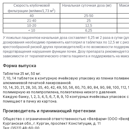
Скорость клубочковой
Начальная суточная доза (мг)
Макси
2
фильтрации (мл/мин/1,73 м
)
40
25-50
21-40
25
10-20
12,5
< 10
6,25
У пожилых пациентов
начальная доза составляет 6,25 мг 2 раза в сутки (
дозирования необходимо применять каптоприл в таблетках по 12,5 мг с риско
крестообразной риской других производителей) и по возможности поддерж
предотвращения нарушения функции почек. Дозу препарата рекомендуется
зависимости от терапевтического ответа пациента и поддерживать на макс
Форма выпуска
Таблетки 25 мг, 50 мг.
7, 10, 14 таблеток в контурную ячейковую упаковку из пленки поливи
алюминиевой печатной лакированной.
10, 14, 20, 21, 28, 30, 35, 40, 42, 49, 50, 56, 60, 70, 80, 84, 90, 98, 100, 1
полимерную из полипропилена, полиэтилена низкого давления.
Каждую банку, 1, 2, 3, 4, 5, 6, 7, 8, 9, 10 контурных ячейковых упаков
помещают в пачку из картона.
Производитель и принимающий претензии
Общество с ограниченной ответственностью «Велфарм» (ООО «Велф
Курганская обл., г. Курган, проспект Конституции, д. 11
Тел: (3522) 48-60-00