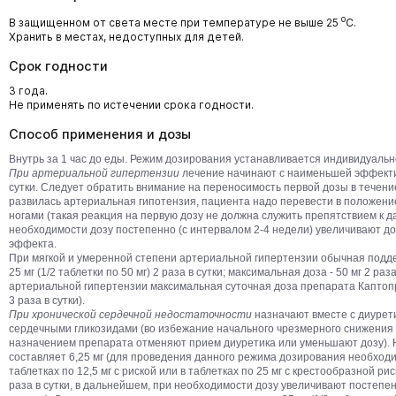
о
В защищенном от света месте при температуре не выше 25
С.
Хранить в местах, недоступных для детей.
Срок годности
3 года.
Не применять по истечении срока годности.
Способ применения и дозы
Внутрь за 1 час до еды. Режим дозирования устанавливается индивидуальн
При артериальной гипертензии
лечение начинают с наименьшей эффектив
сутки. Следует обратить внимание на переносимость первой дозы в течение
развилась артериальная гипотензия, пациента надо перевести в положен
ногами (такая реакция на первую дозу не должна служить препятствием к 
необходимости дозу постепенно (с интервалом 2-4 недели) увеличивают д
эффекта.
При мягкой и умеренной степени артериальной гипертензии обычная под
25 мг (1/2 таблетки по 50 мг) 2 раза в сутки; максимальная доза - 50 мг 2 ра
артериальной гипертензии максимальная суточная доза препарата Каптопр
3 раза в сутки).
При хронической сердечной недостаточности
назначают вместе с диурет
сердечными гликозидами (во избежание начального чрезмерного снижения
назначением препарата отменяют прием диуретика или уменьшают дозу). 
составляет 6,25 мг (для проведения данного режима дозирования необход
таблетках по 12,5 мг с риской или в таблетках по 25 мг с крестообразной ри
раза в сутки, в дальнейшем, при необходимости дозу увеличивают постепен