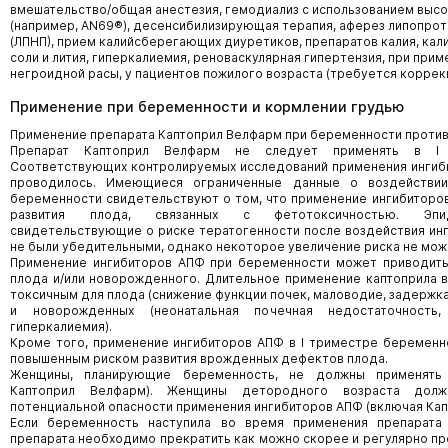
вмешательство/общая анестезия, гемодиализ с использованием выс
(например, AN69®), десенсибилизирующая терапия, аферез липопрот
(ЛПНП), прием калийсберегающих диуретиков, препаратов калия, ка
соли и лития, гиперкалиемия, реноваскулярная гипертензия, при прим
негроидной расы, у пациентов пожилого возраста (требуется коррекц
Применение при беременности и кормлении грудью
Применение препарата Каптоприл Велфарм при беременности против
Препарат Каптоприл Велфарм не следует применять в I 
Соответствующих контролируемых исследований применения ингиб
проводилось. Имеющиеся ограниченные данные о воздействии
беременности свидетельствуют о том, что применение ингибиторо
развития плода, связанных с фетотоксичностью. Эпид
свидетельствующие о риске тератогенности после воздействия инг
не были убедительными, однако некоторое увеличение риска не мож
Применение ингибиторов АПФ при беременности может приводить
плода и/или новорожденного. Длительное применение каптоприла во 
токсичным для плода (снижение функции почек, маловодие, задержк
и новорожденных (неонатальная почечная недостаточность, 
гиперкалиемия).
Кроме того, применение ингибиторов АПФ в I триместре беременн
повышенным риском развития врожденных дефектов плода.
Женщины, планирующие беременность, не должны применять
Каптоприл Велфарм). Женщины детородного возраста дол
потенциальной опасности применения ингибиторов АПФ (включая Кап
Если беременность наступила во время применения препарата
препарата необходимо прекратить как можно скорее и регулярно пр