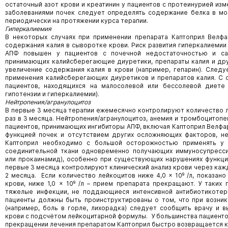
остаточный азот крови и креатинин у пациентов с протеинурией изм
заболеваниями почек следует определять содержание белка в мо
периодически на протяжении курса терапии.
Гиперкалиемия
В некоторых случаях при применении препарата Каптоприл Велф
содержания калия в сыворотке крови. Риск развития гиперкалиемии
АПФ повышен у пациентов с почечной недостаточностью и са
принимающих калийсберегающие диуретики, препараты калия и др
увеличение содержания калия в крови (например, гепарин). След
применения калийсберегающих диуретиков и препаратов калия. С
пациентов, находящихся на малосолевой или бессолевой диете 
гипотензии и гиперкалиемии).
Нейтропения/агранулоцитоз
В первые 3 месяца терапии ежемесячно контролируют количество ле
раз в 3 месяца. Нейтропения/агранулоцитоз, анемия и тромбоцитоп
пациентов, принимающих ингибиторы АПФ, включая Каптоприл Велфар
функцией почек и отсутствием других осложняющих факторов, не
Каптоприл необходимо с большой осторожностью применять у 
соединительной ткани одновременно получающих иммуносупресси
или прокаинамид), особенно при существующих нарушениях функции
первые 3 месяца контролируют клинический анализ крови через каж
2 месяца. Если количество лейкоцитов ниже 4,0 × 10⁹ /л, показан
крови, ниже 1,0 × 10⁹ /л – прием препарата прекращают. У таких 
тяжелые инфекции, не поддающиеся интенсивной антибиотикотер
пациенты должны быть проинструктированы о том, что при возник
(например, боль в горле, лихорадка) следует сообщить врачу и в
крови с подсчётом лейкоцитарной формулы. У большинства пациенто
прекращении лечения препаратом Каптоприл быстро возвращается к