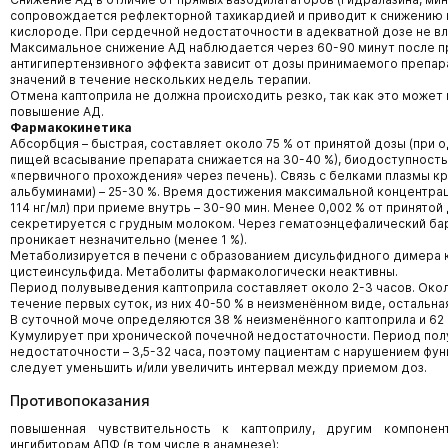
сопровождается рефлекторной тахикардией и приводит к снижению 
кислороде. При сердечной недостаточности в адекватной дозе не вл
Максимальное снижение АД наблюдается через 60-90 минут после п
антигипертензивного эффекта зависит от дозы принимаемого препар
значений в течение нескольких недель терапии.
Отмена каптоприла не должна происходить резко, так как это может
повышение АД.
Фармакокинетика
Абсорбция – быстрая, составляет около 75 % от принятой дозы (при
пищей всасывание препарата снижается на 30-40 %), биодоступность
«первичного прохождения» через печень). Связь с белками плазмы к
альбуминами) – 25-30 %. Время достижения максимальной концентрац
114 нг/мл) при приеме внутрь – 30-90 мин. Менее 0,002 % от принятой
секретируется с грудным молоком. Через гематоэнцефалический ба
проникает незначительно (менее 1 %).
Метаболизируется в печени с образованием дисульфидного димера к
цистеинсульфида. Метаболиты фармакологически неактивны.
Период полувыведения каптоприла составляет около 2-3 часов. Окол
течение первых суток, из них 40-50 % в неизменённом виде, остальная
В суточной моче определяются 38 % неизменённого каптоприла и 62 
Кумулирует при хронической почечной недостаточности. Период по
недостаточности – 3,5-32 часа, поэтому пациентам с нарушением фун
следует уменьшить и/или увеличить интервал между приемом доз.
Противопоказания
повышенная чувствительность к каптоприлу, другим компоне
ингибиторам АПФ (в том числе в анамнезе);