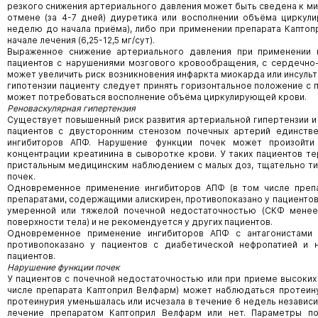
резкого снижения артериального давления может быть сведена к м
отмене (за 4-7 дней) диуретика или восполнении объёма циркул
неделю до начала приёма), либо при применении препарата Каптоп
начале лечения (6,25-12,5 мг/сут).
Выраженное снижение артериального давления при применении г
пациентов с нарушениями мозгового кровообращения, с сердечно
может увеличить риск возникновения инфаркта миокарда или инсульт
гипотензии пациенту следует принять горизонтальное положение с 
может потребоваться восполнение объёма циркулирующей крови.
Реноваскулярная гипертензия
Существует повышенный риск развития артериальной гипертензии и
пациентов с двусторонним стенозом почечных артерий единстве
ингибиторов АПФ. Нарушение функции почек может произойти
концентрации креатинина в сыворотке крови. У таких пациентов т
пристальным медицинским наблюдением с малых доз, тщательно ти
почек.
Одновременное применение ингибиторов АПФ (в том числе препа
препаратами, содержащими алискирен, противопоказано у пациентов
умеренной или тяжелой почечной недостаточностью (СКФ менее 
поверхности тела) и не рекомендуется у других пациентов.
Одновременное применение ингибиторов АПФ с антагонистами р
противопоказано у пациентов с диабетической нефропатией и 
пациентов.
Нарушение функции почек
У пациентов с почечной недостаточностью или при приеме высоких
числе препарата Каптоприл Велфарм) может наблюдаться протеину
протеинурия уменьшалась или исчезала в течение 6 недель независ
лечение препаратом Каптоприл Велфарм или нет. Параметры поч