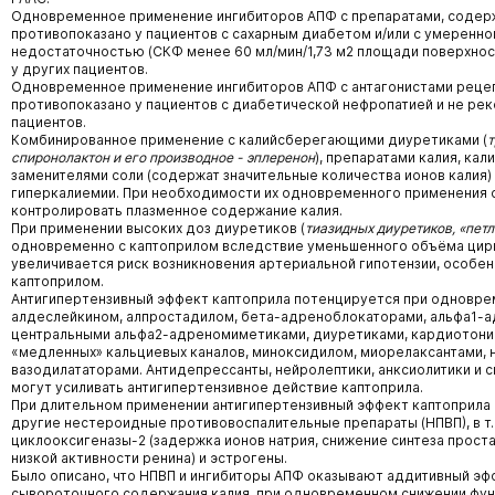
Одновременное применение ингибиторов АПФ с препаратами, соде
противопоказано у пациентов с сахарным диабетом и/или с умеренно
недостаточностью (СКФ менее 60 мл/мин/1,73 м2 площади поверхнос
у других пациентов.
Одновременное применение ингибиторов АПФ с антагонистами рецепт
противопоказано у пациентов с диабетической нефропатией и не ре
пациентов.
Комбинированное применение с калийсберегающими диуретиками (
т
спиронолактон и его производное - эплеренон
), препаратами калия, ка
заменителями соли (содержат значительные количества ионов калия)
гиперкалиемии. При необходимости их одновременного применения 
контролировать плазменное содержание калия.
При применении высоких доз диуретиков (
тиазидных диуретиков, «пет
одновременно с каптоприлом вследствие уменьшенного объёма цир
увеличивается риск возникновения артериальной гипотензии, особен
каптоприлом.
Антигипертензивный эффект каптоприла потенцируется при одновре
алдеслейкином, алпростадилом, бета-адреноблокаторами, альфа1-
центральными альфа2-адреномиметиками, диуретиками, кардиотони
«медленных» кальциевых каналов, миноксидилом, миорелаксантами, 
вазодилататорами. Антидепрессанты, нейролептики, анксиолитики и 
могут усиливать антигипертензивное действие каптоприла.
При длительном применении антигипертензивный эффект каптоприл
другие нестероидные противовоспалительные препараты (НПВП), в т.
циклооксигеназы-2 (задержка ионов натрия, снижение синтеза прост
низкой активности ренина) и эстрогены.
Было описано, что НПВП и ингибиторы АПФ оказывают аддитивный эф
сывороточного содержания калия, при одновременном снижении фун