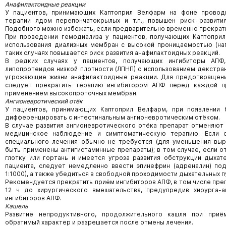
Анафилактоидные реакции
У пациентов, принимающих Каптоприл Велфарм на фоне прово
терапии ядом перепончатокрылых и т.п., повышен риск развити
Подобного можно избежать, если предварительно временно прекрати
При проведении гемодиализа у пациентов, получающих Каптоприл
использования диализных мембран с высокой проницаемостью (нап
таких случаях повышается риск развития анафилактоидных реакций.
В редких случаях у пациентов, получающих ингибиторы АПФ
липопротеидов низкой плотности (ЛПНП) с использованием декстран
угрожающие жизни анафилактоидные реакции. Для предотвращени
следует прекратить терапию ингибитором АПФ перед каждой 
применением высокопроточных мембран.
Ангионевротический отёк
У пациентов, принимающих Каптоприл Велфарм, при появлении
дифференцировать с интестинальным ангионевротическим отёком.
В случае развития ангионевротического отёка препарат отменяют
медицинское наблюдение и симптоматическую терапию. Если о
специального лечения обычно не требуется (для уменьшения вы
быть применены антигистаминные препараты); в том случае, если о
глотку или гортань и имеется угроза развития обструкции дыхат
пациента, следует немедленно ввести эпинефрин (адреналин) под
1:1000), а также убедиться в свободной проходимости дыхательных п
Рекомендуется прекратить приём ингибиторов АПФ, в том числе пре
12 ч до хирургического вмешательства, предупредив хирурга-а
ингибиторов АПФ.
Кашель
Развитие непродуктивного, продолжительного кашля при при
обратимый характер и разрешается после отмены лечения.