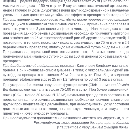
недель). Средняя поддерживающая доза составляет 25 мг (1/2 таблетки по 50
максимальная доза – 150 мг в сутки. В случае симптоматической артериаль
недостаточности дозы диуретиков и/или других одновременно назначаемых
уменьшены для достижения устойчивого эффекта препарата Каптоприл В
При нарушениях функции левого желудочка после перенесенного инфарк
находящихся в клинически стабильном состоянии, применение препарата
начинать уже через 3 дня после инфаркта миокарда. Начальная доза составл
проведения данного режима дозирования необходимо применять каптоприл в
или в таблетках по 25 мг с крестообразной риской других производителей)
постепенно, в течение нескольких недель, увеличивают до 75 мг в сутки в 2
переносимости препарата) вплоть до максимальной суточной дозы – 150 мг (п
При развитии артериальной гипотензии может потребоваться снижение д
применения максимальной суточной дозы 150 мг должны основываться на
препарата.
При диабетической нефропатии
препарат Каптоприл Велфарм назначают в 
приема. При инсулинзависимом диабете (1 типа) с микроальбуминурией (в
сутки) доза препарата составляет 50 мг 2 раза в сутки. При общем клиренсе
препарат эффективен в дозе 25 мг (1/2 таблетки по 50 мг) 3 раза в сутки.
При умеренной степени нарушения функции почек (СКФ – не менее 30 мл/м
Велфарм можно назначать в дозе 75-100 мг в сутки. При более выраженно
2
почек (СКФ – менее 30 мл/мин/1,73 м
) начальная доза должна составлять не
проведения данного режима дозирования необходимо применять каптоприл в
других производителей); в дальнейшем, при необходимости, дозу постепе
длительные интервалы времени, но используют меньшую, чем в случае ле
гипертензии, суточную дозу препарата.
При необходимости дополнительно назначают «петлевые» диуретики, а не 
Рекомендуемая схема коррекции доз препарата Капто
у пациентов с нарушением функции почек