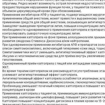
обратимы. Редко может возникнуть острая почечная недостаточность
предшествующим нарушением функции почек, у пациентов пожилого 
объёмом циркулирующей крови (при обезвоживании).
Применение ингибиторов АПФ у пациентов, подвергающихся хирурги
применением общей анестезии, может привести к выраженному сниж
применении средств для общей анестезии, оказывающих антигиперт
Замедляет выведение препаратов лития, повышая концентрацию лити
необходимости одновременного применения каптоприла и препарато
контролировать сывороточную концентрацию лития.
При применении каптоприла на фоне приема
аллопуринола
или
прокаи
развития синдрома Стивенса-Джонсона и/или нейтропении.
При одновременном применении ингибиторов АПФ и препаратов золот
описан симптомокомплекс, включающий гиперемию кожи лица, тошнот
Симпатомиметики могут уменьшить антигипертензивный эффект капт
Инсулин и гипогликемические средства
для приёма внутрь увеличивают
гипогликемии.
Одновременный приём каптоприла с пищей или антацидами замедляе
ЖКТ.
Во время терапии каптоприлом не рекомендуется употребление этан
усиливает антигипертензивный эффект каптоприла.
Антигипертензивный эффект каптоприла ослабляется
эпоэтинами, эс
пероральными контрацептивами, карбеноксолоном, глюкокортикостероид
Пробенецид уменьшает почечный клиренс каптоприла и повышает е
концентрации в крови
Применение каптоприла у пациентов, принимающих иммунодепресса
(например,
азатиоприн
или
циклофосфамид
), повышает риск развития 
Каптоприл повышает концентрацию дигоксина в плазме крови на 15-2
Увеличивает биодоступность пропранолола.