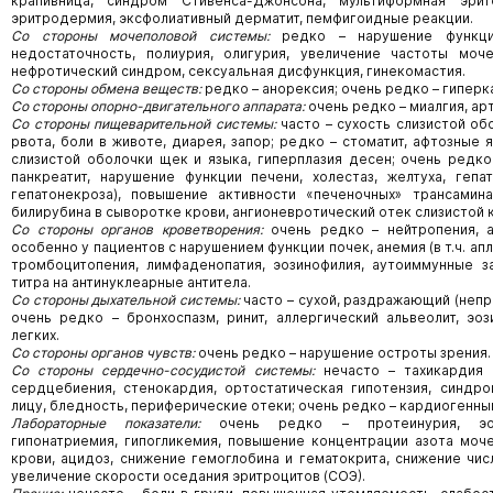
крапивница, синдром Стивенса-Джонсона, мультиформная эрите
эритродермия, эксфолиативный дерматит, пемфигоидные реакции.
Со стороны мочеполовой системы:
редко – нарушение функции
недостаточность, полиурия, олигурия, увеличение частоты моч
нефротический синдром, сексуальная дисфункция, гинекомастия.
Со стороны обмена веществ:
редко – анорексия; очень редко – гиперк
Со стороны опорно-двигательного аппарата:
очень редко – миалгия, ар
Со стороны пищеварительной системы:
часто – сухость слизистой об
рвота, боли в животе, диарея, запор; редко – стоматит, афтозные
слизистой оболочки щек и языка, гиперплазия десен; очень редко 
панкреатит, нарушение функции печени, холестаз, желтуха, гепа
гепатонекроза), повышение активности «печеночных» трансамин
билирубина в сыворотке крови, ангионевротический отек слизистой 
Со стороны органов кроветворения:
очень редко – нейтропения, аг
особенно у пациентов с нарушением функции почек, анемия (в т.ч. ап
тромбоцитопения, лимфаденопатия, эозинофилия, аутоиммунные з
титра на антинуклеарные антитела.
Со стороны дыхательной системы:
часто – сухой, раздражающий (непр
очень редко – бронхоспазм, ринит, аллергический альвеолит, эо
легких.
Со стороны органов чувств:
очень редко – нарушение остроты зрения.
Со стороны сердечно-сосудистой системы:
нечасто – тахикардия 
сердцебиения, стенокардия, ортостатическая гипотензия, синдро
лицу, бледность, периферические отеки; очень редко – кардиогенны
Лабораторные показатели:
очень редко – протеинурия, эози
гипонатриемия, гипогликемия, повышение концентрации азота моч
крови, ацидоз, снижение гемоглобина и гематокрита, снижение чис
увеличение скорости оседания эритроцитов (СОЭ).