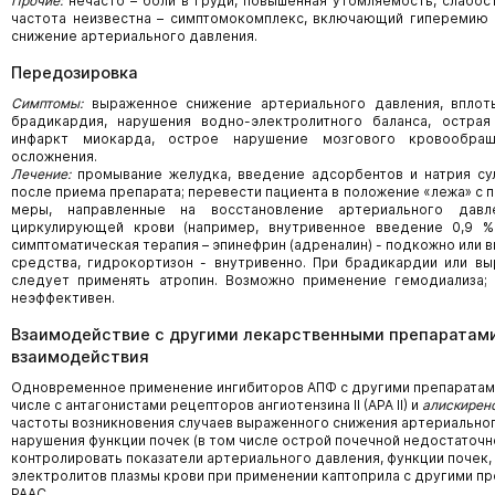
Прочие:
нечасто – боли в груди, повышенная утомляемость, слабост
частота неизвестна – симптомокомплекс, включающий гиперемию к
снижение артериального давления.
Передозировка
Симптомы:
выраженное снижение артериального давления, вплоть
брадикардия, нарушения водно-электролитного баланса, острая
инфаркт миокарда, острое нарушение мозгового кровообращ
осложнения.
Лечение:
промывание желудка, введение адсорбентов и натрия су
после приема препарата; перевести пациента в положение «лежа» с 
меры, направленные на восстановление артериального давл
циркулирующей крови (например, внутривенное введение 0,9 % 
симптоматическая терапия – эпинефрин (адреналин) - подкожно или 
средства, гидрокортизон - внутривенно. При брадикардии или вы
следует применять атропин. Возможно применение гемодиализа;
неэффективен.
Взаимодействие с другими лекарственными препаратами
взаимодействия
Одновременное применение ингибиторов АПФ с другими препаратами
числе с антагонистами рецепторов ангиотензина II (АРА II) и
алискирен
частоты возникновения случаев выраженного снижения артериальног
нарушения функции почек (в том числе острой почечной недостаточ
контролировать показатели артериального давления, функции почек,
электролитов плазмы крови при применении каптоприла с другими п
РААС.