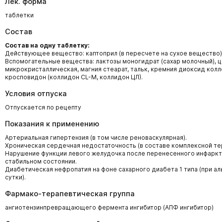
Лек. форма
таблетки
Состав
Состав на одну таблетку:
Действующее вещество: каптоприл (в пересчете на сухое вещество) – 
Вспомогательные вещества: лактозы моногидрат (сахар молочный), 
микрокристаллическая, магния стеарат, тальк, кремния диоксид колл
кросповидон (коллидон CL-M, коллидон ЦЛ).
Условия отпуска
Отпускается по рецепту
Показания к применению
Артериальная гипертензия (в том числе реноваскулярная).
Хроническая сердечная недостаточность (в составе комплексной тер
Нарушение функции левого желудочка после перенесенного инфаркт
стабильном состоянии.
Диабетическая нефропатия на фоне сахарного диабета 1 типа (при ал
сутки).
Фармако-терапевтическая группа
ангиотензинпревращающего фермента ингибитор (АПФ ингибитор)