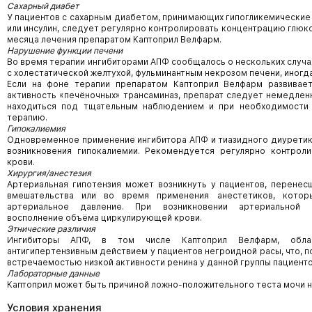
Сахарный диабет
У пациентов с сахарным диабетом, принимающих гипогликемические
или инсулин, следует регулярно контролировать концентрацию глюк
месяца лечения препаратом Каптоприл Велфарм.
Нарушение функции печени
Во время терапии ингибиторами АПФ сообщалось о нескольких случа
с холестатической желтухой, фульминантным некрозом печени, иногд
Если на фоне терапии препаратом Каптоприл Велфарм развивает
активность «печёночных» трансаминаз, препарат следует немедлен
находиться под тщательным наблюдением и при необходимости
терапию.
Гипокалиемия
Одновременное применение ингибитора АПФ и тиазидного диуретик
возникновения гипокалиемии. Рекомендуется регулярно контрол
крови.
Хирургия/анестезия
Артериальная гипотензия может возникнуть у пациентов, перенес
вмешательства или во время применения анестетиков, котор
артериальное давление. При возникновении артериальной 
восполнение объёма циркулирующей крови.
Этнические различия
Ингибиторы АПФ, в том числе Каптоприл Велфарм, обл
антигипертензивным действием у пациентов негроидной расы, что, п
встречаемостью низкой активности ренина у данной группы пациенто
Лабораторные данные
Каптоприл может быть причиной ложно-положительного теста мочи н
Условия хранения