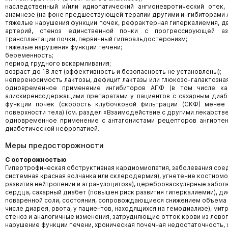
наследственный и/или идиопатический ангионевротический отек,
анамнезе (на фоне предшествующей терапии другими ингибиторами 
тяжелые нарушения функции почек, рефрактерная гиперкалиемия, д
артерий, стеноз единственной почки с прогрессирующей аз
трансплантации почки, первичный гиперальдостеронизм;
тяжелые нарушения функции печени;
беременность;
период грудного вскармливания;
возраст до 18 лет (эффективность и безопасность не установлены);
непереносимость лактозы, дефицит лактазы или глюкозо-галактозна
одновременное применение ингибиторов АПФ (в том числе ка
алискиренсодержащими препаратами у пациентов с сахарным диаб
функции почек (скорость клубочковой фильтрации (СКФ) менее 
поверхности тела) (см. раздел «Взаимодействие с другими лекарств
одновременное применение с антагонистами рецепторов ангиотензин
диабетической нефропатией.
Меры предосторожности
С осторожностью
Гипертрофическая обструктивная кардиомиопатия, заболевания сое
системная красная волчанка или склеродермия), угнетение костном
развития нейтропении и агранулоцитоза), цереброваскулярные забол
сердца, сахарный диабет (повышен риск развития гиперкалиемии), д
поваренной соли, состояния, сопровождающиеся снижением объема 
числе диарея, рвота, у пациентов, находящихся на гемодиализе), мит
стеноз и аналогичные изменения, затрудняющие отток крови из лево
нарушение функции печени, хроническая почечная недостаточность,