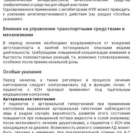
(нейролептики) и средства для общей анестезии
Одновременное применение с ингибиторами АПФ может приводить
к усилению антигипертензивного действия (см. раздел «Особые
указания»).
Влияние на управление транспортными средствами и
механизмами
В период лечения необходимо воздерживаться от вождения
автотранспорта и занятий потенциально опасными видами
деятельности, требующими повышенной концентрации внимания и
быстроты психомоторных реакций, т.к. возможно головокружение,
особенно после приема начальной дозы.
Особые указания
Перед началом, а также регулярно в процессе лечения
каптоприлом следует контролировать АД и функцию почек. У
пациентов с ХСН препарат применяют под тщательным
медицинским контролем.
Артериальная гипотензия
У пациентов с артериальной гипертензией при применении
каптоприла выраженная артериальная гипотензия наблюдается
лишь в редких случаях; вероятность развития этого состояния
повышается при повышенной потере жидкости и солей (например,
после интенсивного лечения диуретиками), у пациентов с ХСН или
находящихся на диализе. Возможность резкого снижения АД может
быть сведена к минимуму при предварительной отмене (за 4-7