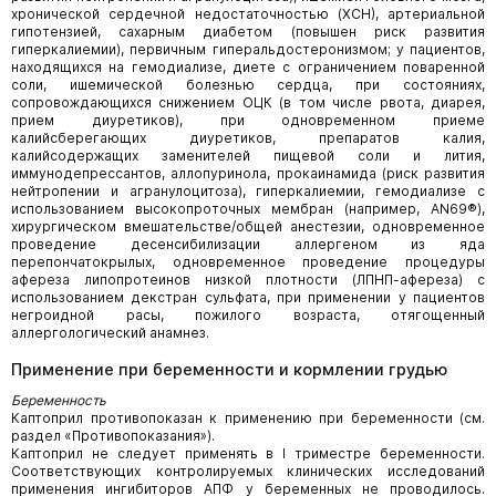
хронической сердечной недостаточностью (ХСН), артериальной
гипотензией, сахарным диабетом (повышен риск развития
гиперкалиемии), первичным гиперальдостеронизмом; у пациентов,
находящихся на гемодиализе, диете с ограничением поваренной
соли, ишемической болезнью сердца, при состояниях,
сопровождающихся снижением ОЦК (в том числе рвота, диарея,
прием диуретиков), при одновременном приеме
калийсберегающих диурети­ков, препаратов калия,
калийсодержащих заменителей пищевой соли и лития,
иммунодепрессантов, аллопуринола, прокаинамида (риск развития
нейтропении и агранулоцитоза), гиперкалиемии, гемодиализе с
использованием высокопро­точных мембран (например, AN69®),
хирургическом вмешательстве/общей анестезии, одновременное
проведение десенси­билизации аллергеном из яда
перепончатокрылых, одновременное проведение процедуры
афереза липопротеинов низкой плотности (ЛПНП-афереза) с
использованием декстран сульфата, при применении у пациентов
негроидной расы, пожилого возраста, отягощенный
аллергологический анамнез.
Применение при беременности и кормлении грудью
Беременность
Каптоприл противопоказан к применению при беременности (см.
раздел «Противопоказания»).
Каптоприл не следует применять в I триместре беременности.
Соответствующих контролируемых клинических исследова­ний
применения ингибиторов АПФ у беременных не проводилось.