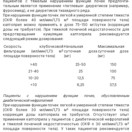
пациентов с тяжелым нарушением функции почек предпочти­
тельным является применение «петлевых» диуретиков (например,
фуросемид), а не диуретиков тиазидного ряда.
При нарушении функции почек легкой и умеренной степени тяжести
(СКФ более 40 мл/мин/1,73 м² площади поверхности тела)
каптоприл можно применять в дозе 75-150 мг/сутки (коррекция
дозы не требуется). При тяжелой почечной недостаточ­ности для
предотвращения кумуляции каптоприла рекомендуется
следующий режим дозирования:
Скорость клубочковой
Начальная
Максимальная
фильтрации (мл/мин/1,73 м²
суточная доза
суточная доза
площади поверхности тела)
(мг)
(мг)
>40
25-50
150
21-40
25
100
10-20
12,5
75
<10
6,25
37,5
Пациенты с нарушением функции почек, обусловленным
диабетической нефропатией
При нарушении функции почек легкой и умеренной степени тяжести
(СКФ более 30 мл/мин/1,73 м² площади поверхности тела)
коррекция дозы каптоприла не требуется. Отсутствует опыт
применения каптоприла у пациентов с диабетической нефропатией
и тяжелой почечной недостаточностью (СКФ ≤ 30 мл/мин/1,73 м²
площади поверхности тела). У таких пациентов рекомендуется