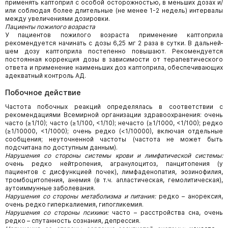
применять каптоприл с особой осторожностью, в меньших дозах и/
или соблюдая более длитель­ные (не менее 1-2 недель) интервалы
между увеличениями дозировки.
Пациенты пожилого возраста
У пациентов пожилого возраста применение каптоприла
рекомендуется начинать с дозы 6,25 мг 2 раза в сутки. В дальней­
шем дозу каптоприла постепенно повышают. Рекомендуется
постоянная коррекция дозы в зависимости от терапевтическо­го
ответа и применение наименьших доз каптоприла, обеспечивающих
адекватный контроль АД.
Побочное действие
Частота побочных реакций определялась в соответствии с
рекомендациями Всемирной организации здравоохранения: очень
часто (≥1/10); часто (≥1/100, <1/10); нечасто (≥1/1000, <1/100); редко
(≥1/10000, <1/1000); очень редко (<1/10000), включая отдельные
сообщения; неуточненной частоты (частота не может быть
подсчитана по доступным данным).
Нарушения со стороны системы крови и лимфатической системы:
очень редко нейтропения, агранулоцитоз, панцито­пения (у
пациентов с дисфункцией почек), лимфаденопатия, эозинофилия,
тромбоцитопения, анемия (в т.ч. апластическая, гемолитическая),
аутоиммунные заболевания.
Нарушения со стороны метаболизма и питания:
редко – анорексия,
очень редко гиперкалиемия, гипогликемия.
Нарушения со стороны психики:
часто – расстройства сна, очень
редко – спутанность сознания, депрессия.