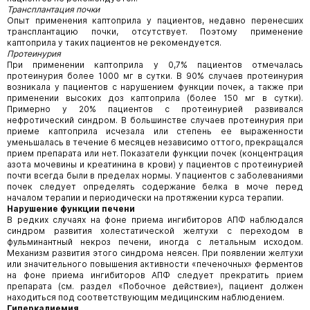
Трансплантация почки
Опыт применения каптоприла у пациентов, недавно перенесших
трансплантацию почки, отсутствует. Поэтому применение
каптоприла у таких пациентов не рекомендуется.
Протеинурия
При применении каптоприла у 0,7% пациентов отмечалась
протеинурия более 1000 мг в сутки. В 90% случаев протеинурия
возникала у пациентов с нарушением функции почек, а также при
применении высоких доз каптоприла (более 150 мг в сутки).
Примерно у 20% пациентов с протеинурией развивался
нефротический синдром. В большинстве случаев протеину­рия при
приеме каптоприла исчезала или степень ее выраженности
уменьшалась в течение 6 месяцев независимо оттого, прекращался
прием препарата или нет. Показатели функции почек (концентрация
азота мочевины и креатинина в крови) у пациентов с протеинурией
почти всегда были в пределах нормы. У пациентов с заболеваниями
почек следует определять содержание белка в моче перед
началом терапии и периодически на протяжении курса терапии.
Нарушение функции печени
В редких случаях на фоне приема ингибиторов АПФ наблюдался
синдром развития холестатической желтухи с переходом в
фульминантный некроз печени, иногда с летальным исходом.
Механизм развития этого синдрома неясен. При появлении желтухи
или значительного повышения активности «печеночных» ферментов
на фоне приема ингибиторов АПФ следует прекратить прием
препарата (см. раздел «Побочное действие»), пациент должен
находиться под соответствующим медицинским наблюдением.
Гиперкалиемия