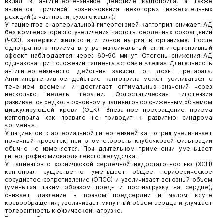
вклад в антигипертензивное действие каптоприла, а также
является причиной возникновения некоторых нежелательных
реакций (в частности, сухого кашля).
У пациентов с артериальной гипертензией каптоприл снижает АД
без компенсаторного увеличения частоты сердечных сокращений
(ЧСС), задержки жидкости и ионов натрия в организме. После
однократного приема внутрь максимальный антигипертензивный
эффект наблюдается через 60-90 минут. Степень снижения АД
одинакова при положении пациента «стоя» и «лежа». Длительность
антигипертензивного действия зависит от дозы препарата.
Антигипертензивное действие каптоприла может усиливаться с
течением времени и достигает оптимальных значений через
несколько недель терапии. Ортостатическая гипотензия
развивается редко, в основном у пациентов со сниженным объемом
циркулирующей крови (ОЦК). Внезапное прекращение приема
каптоприла как правило не приводит к развитию синдрома
«отмены».
У пациентов с артериальной гипертензией каптоприл увеличивает
почечный кровоток, при этом скорость клубочковой фильтрации
обычно не изменяется. При длительном применении уменьшает
гипертрофию миокарда левого желудочка.
У пациентов с хронической сердечной недостаточностью (ХСН)
каптоприл существенно уменьшает общее периферическое
сосудистое сопротивление (ОПСС) и увеличивает венозный объем
(уменьшая таким образом пред- и постнагрузку на сердце),
снижает давление в правом предсердии и малом круге
кровообращения, увеличивает минутный объем сердца и улучшает
толерантность к физической нагрузке.