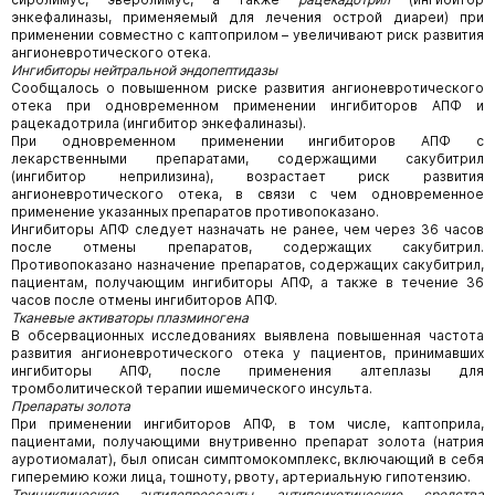
энкефалиназы, применяемый для лечения острой диареи) при
применении совместно с каптоприлом – увеличивают риск развития
ангионевротического отека.
Ингибиторы нейтральной эндопептидазы
Сообщалось о повышенном риске развития ангионевротического
отека при одновременном применении ингибиторов АПФ и
рацекадотрила (ингибитор энкефалиназы).
При одновременном применении ингибиторов АПФ с
лекарственными препаратами, содержащими сакубитрил
(ингибитор неприлизина), возрастает риск развития
ангионевротического отека, в связи с чем одновременное
применение указанных препаратов противопоказано.
Ингибиторы АПФ следует назначать не ранее, чем через 36 часов
после отмены препаратов, содержащих сакубитрил.
Противопоказано назначение препаратов, содержащих сакубитрил,
пациентам, получающим ингибиторы АПФ, а также в течение 36
часов после отмены ингибиторов АПФ.
Тканевые активаторы плазминогена
В обсервационных исследованиях выявлена повышенная частота
развития ангионевротического отека у пациентов, принимавших
ингибиторы АПФ, после применения алтеплазы для
тромболитической терапии ишемического инсульта.
Препараты золота
При применении ингибиторов АПФ, в том числе, каптоприла,
пациентами, получающими внутривенно препарат золота (натрия
ауротиомалат), был описан симптомокомплекс, включающий в себя
гиперемию кожи лица, тошноту, рвоту, артериальную гипотензию.
Трициклические антидепрессанты, антипсихотические средства