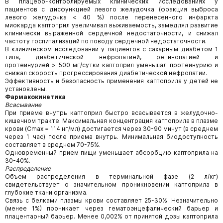
В плацебо-контролируемых клинических исследованиях у
пациентов с дисфункцией левого желудочка (фракция выброса
левого желудочка < 40 %) после перенесенного инфаркта
миокарда каптоприл увеличивал выживаемость, замедлял развитие
клинически выраженной сердечной недостаточности, и снижал
частоту госпитализаций по поводу сердечной недостаточности.
В клиническом исследовании у пациентов с сахарным диабетом 1
типа, диабетической нефропатией, ретинопатией и
протеинурией > 500 мг/сутки каптоприл уменьшал протеинурию и
снижал скорость прогрессирования диабетической нефропатии.
Эффективность и безопасность применения каптоприла у детей не
установлены.
Фармакокинетика
Всасывание
При приеме внутрь каптоприл быстро всасывается в желудочно-
кишечном тракте. Максимальная концентрация каптоприла в плазме
крови (Сmах = 114 нг/мл) достигается через 30-90 минут (в среднем
через 1 час) после приема внутрь. Минималь­ная биодоступность
составляет в среднем 70-75%.
Одновременный прием пищи уменьшает абсорбцию каптоприла на
30-40%.
Распределение
Объем распределения в терминальной фазе (2 л/кг)
свидетельствует о значительном проникновении каптоприла в
глубокие ткани организма.
Связь с белками плазмы крови составляет 25-30%. Незначительно
(менее 1%) проникает через гематоэнцефалический барьер и
плацентарный барьер. Менее 0,002% от принятой дозы каптоприла