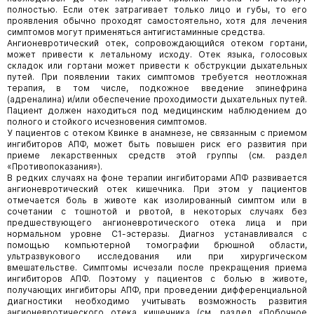
полностью. Если отек затрагивает только лицо и губы, то его
проявления обычно проходят самостоятельно, хотя для лечения
симптомов могут применяться антигистаминные средства.
Ангионевротический отек, сопровождающийся отеком гортани,
может привести к летальному исходу. Отек языка, голосовых
складок или гортани может привести к обструкции дыхательных
путей. При появлении таких симптомов требуется неотлож­ная
терапия, в том числе, подкожное введение эпинефрина
(адреналина) и/или обеспечение проходимости дыхательных путей.
Пациент должен находиться под медицинским наблюдением до
полного и стойкого исчезновения симптомов.
У пациентов с отеком Квинке в анамнезе, не связанным с приемом
ингибиторов АПФ, может быть повышен риск его развития при
приеме лекарственных средств этой группы (см. раздел
«Противопоказания»).
В редких случаях на фоне терапии ингибиторами АПФ развивается
ангионевротический отек кишечника. При этом у пациентов
отмечается боль в животе как изолированный симптом или в
сочетании с тошнотой и рвотой, в некоторых случаях без
предшествующего ангионевротического отека лица и при
нормальном уровне С1-эстеразы. Диагноз устанавли­вался с
помощью компьютерной томографии брюшной области,
ультразвукового исследования или при хирургическом
вмешательстве. Симптомы исчезали после прекращения приема
ингибиторов АПФ. Поэтому у пациентов с болью в животе,
получающих ингибиторы АПФ, при проведении дифференциальной
диагностики необходимо учитывать возможность развития
ангионевротического отека кишечника (см. раздел «Побочное