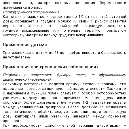
новорожденных, матери которых во время беременности
принимали каптоприл.
Период грудного вскармливания
Каптоприл в малых количествах (менее 1% от принятой суточной
дозы) проникает в грудное молоко. В связи с риском развития
серьезных нежелательных явлений у ребенка, следует прекратить
грудное вскармливание или отменить терапию препаратом
Каптоприл у матери на период грудного вскармливания.
Применение детьми
Противопоказано детям до 18 лет (эффективность и безопасность
не установлены).
Применения при хронических заболеваниях
Пациенты с нарушением функции почек, не обусловленным
диабетической нефропатией
Поскольку каптоприл выводится преимущественно почками, его
выведение нарушается при почечной недостаточности. Пациентам
с нарушением функции почек следует с особой осторожностью
увеличивать дозу препарата, применяя меньшие дозы и/или
соблюдая более длительные (не менее 1-2 недель) интервалы
между увеличениями дозировки. После достиже­ния желаемого
терапевтического эффекта следует уменьшить поддерживающую
дозу каптоприла и/или увеличить интервал между приемами
препарата.
При необходимости дополнительной терапии диуретиками у