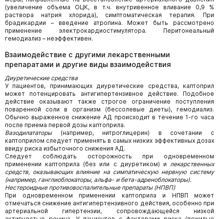
(увеличение объема ОЦК, в т.ч. внутривенное вливание 0,9 %
раствора натрия хлорида), симптоматическая терапия. При
брадикардии – введение атропина. Может быть рассмотрено
применение электрокардио­стимулятора. Перитонеальный
гемодиализ – неэффективен.
Взаимодействие с другими лекарственными
препаратами и другие виды взаимодействия
Диуретические средства
У пациентов, принимающих диуретические средства, каптоприл
может потенцировать антигипертензивное действие. Подобное
действие оказывают также строгое ограничение поступления
поваренной соли в организм (бессолевые диеты), гемодиализ.
Обычно выраженное снижение АД происходит в течение 1-го часа
после приема первой дозы каптоприла.
Вазодилататоры
(например, нитроглицерин) в сочетании с
каптоприлом следует применять в самых низких эффективных дозах
ввиду риска избыточного снижения АД.
Следует соблюдать осторожность при одновременном
применении каптоприла (без или с диуретиком) и
лекарственных
средств, оказывающих влияние на симпатическую нервную систему
(например, ганглиоблокаторы, альфа- и бета-адре­ноблокаторы).
Нестероидные противовоспалительные препараты (НПВП)
При одновременном применении каптоприла и НПВП может
отмечаться снижение антигипертензивного действия, особенно при
артериальной гипертензии, сопровождающейся низкой
активностью ренина. У пациентов с факторами риска (пожилые