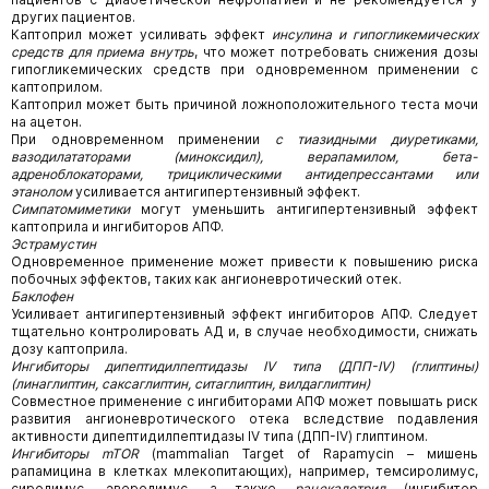
других пациентов.
Каптоприл может усиливать эффект
инсулина и гипогликемических
средств для приема внутрь
, что может потребовать снижения дозы
гипогликемических средств при одновременном применении с
каптоприлом.
Каптоприл может быть причиной ложноположительного теста мочи
на ацетон.
При одновременном применении
с тиазидными диуретиками,
вазодилататорами (миноксидил), верапамилом, бета-
адреноблокаторами, трициклическими антидепрессантами или
этанолом
усиливается антигипертензивный эффект.
Симпатомиметики
могут уменьшить антигипертензивный эффект
каптоприла и ингибиторов АПФ.
Эстрамустин
Одновременное применение может привести к повышению риска
побочных эффектов, таких как ангионевротический отек.
Баклофен
Усиливает антигипертензивный эффект ингибиторов АПФ. Следует
тщательно контролировать АД и, в случае необходи­мости, снижать
дозу каптоприла.
Ингибиторы дипептидилпептидазы IV типа (ДПП-IV) (глиптины)
(линаглиптин, саксаглиптин, ситаглиптин, вилдаглиптин)
Совместное применение с ингибиторами АПФ может повышать риск
развития ангионевротического отека вследствие подавления
активности дипептидилпептидазы IV типа (ДПП-IV) глиптином.
Ингибиторы mTOR
(mammalian Target of Rapamycin – мишень
рапамицина в клетках млекопитающих), например, темсиролимус,
сиролимус, эверолимус, а также
рацекадотрил
(ингибитор