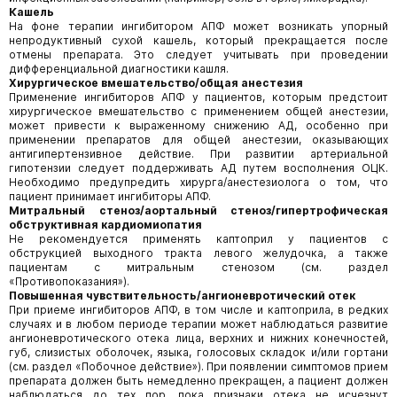
Кашель
На фоне терапии ингибитором АПФ может возникать упорный
непродуктивный сухой кашель, который прекращается после
отмены препарата. Это следует учитывать при проведении
дифференциальной диагностики кашля.
Хирургическое вмешательство/общая анестезия
Применение ингибиторов АПФ у пациентов, которым предстоит
хирургическое вмешательство с применением общей анестезии,
может привести к выраженному снижению АД, особенно при
применении препаратов для общей анестезии, оказывающих
антигипертензивное действие. При развитии артериальной
гипотензии следует поддерживать АД путем восполнения ОЦК.
Необходимо предупредить хирурга/анестезиолога о том, что
пациент принимает ингибиторы АПФ.
Митральный стеноз/аортальный стеноз/гипертрофическая
обструктивная кардиомиопатия
Не рекомендуется применять каптоприл у пациентов с
обструкцией выходного тракта левого желудочка, а также
пациентам с митральным стенозом (см. раздел
«Противопоказания»).
Повышенная чувствительность/ангионевротический отек
При приеме ингибиторов АПФ, в том числе и каптоприла, в редких
случаях и в любом периоде терапии может наблюдаться развитие
ангионевротического отека лица, верхних и нижних конечностей,
губ, слизистых оболочек, языка, голосовых складок и/или гортани
(см. раздел «Побочное действие»). При появлении симптомов прием
препарата должен быть немедленно прекращен, а пациент должен
наблюдаться до тех пор, пока признаки отека не исчезнут