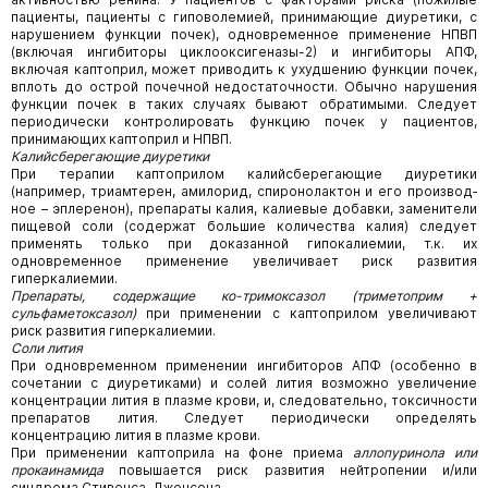
пациенты, пациенты с гиповолемией, принимающие диуретики, с
нарушением функции почек), одновременное применение НПВП
(включая ингибиторы циклооксигеназы-2) и ингибиторы АПФ,
включая каптоприл, может приводить к ухудшению функции почек,
вплоть до острой почечной недостаточности. Обычно нарушения
функции почек в таких случаях бывают обратимыми. Следует
периодически контролировать функцию почек у пациентов,
принимающих каптоприл и НПВП.
Калийсберегающие диуретики
При терапии каптоприлом калийсберегающие диуретики
(например, триамтерен, амилорид, спиронолактон и его производ­
ное – эплеренон), препараты калия, калиевые добавки, заменители
пищевой соли (содержат большие количества калия) следует
применять только при доказанной гипокалиемии, т.к. их
одновременное применение увеличивает риск развития
гиперкалиемии.
Препараты, содержащие ко-тримоксазол (триметоприм +
сульфаметоксазол)
при применении с каптоприлом увеличи­вают
риск развития гиперкалиемии.
Соли лития
При одновременном применении ингибиторов АПФ (особенно в
сочетании с диуретиками) и солей лития возможно увеличе­ние
концентрации лития в плазме крови, и, следовательно, токсичности
препаратов лития. Следует периодически определять
концентрацию лития в плазме крови.
При применении каптоприла на фоне приема
аллопуринола или
прокаинамида
повышается риск развития нейтропении и/или
синдрома Стивенса-Джонсона.