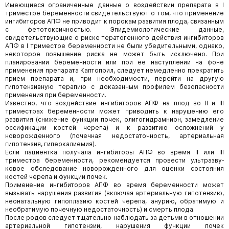
Имеющиеся ограниченные данные о воздействии препарата в I
триместре беременности свидетельствуют о том, что применение
ингибиторов АПФ не приводит к порокам развития плода, связанным
с фетотоксичностью. Эпидемиологические данные,
свидетельствующие о риске тератогенного действия ингибиторов
АПФ в I триместре беременности не были убедительными, однако,
некоторое повышение риска не может быть исключено. При
планировании беременности или при ее наступлении на фоне
применения препарата Каптоприл, следует немедленно прекратить
прием препарата и, при необходимости, перейти на другую
гипотензивную терапию с доказанным профилем безопасности
применения при беременности.
Известно, что воздействие ингибиторов АПФ на плод во II и III
триместрах беременности может приводить к нарушению его
развития (снижение функции почек, олигогидрамнион, замедление
оссификации костей черепа) и к развитию осложнений у
новорожденного (почечная недостаточность, артериальная
гипотензия, гиперкалиемия).
Если пациентка получала ингибиторы АПФ во время II или III
триместра беременности, рекомендуется провести ультразву­
ковое обследование новорожденного для оценки состояния
костей черепа и функции почек.
Применение ингибиторов АПФ во время беременности может
вызывать нарушения развития (включая артериальную гипотензию,
неонатальную гипоплазию костей черепа, анурию, обратимую и
необратимую почечную недостаточность) и смерть плода.
После родов следует тщательно наблюдать за детьми в отношении
артериальной гипотензии, нарушения функции почек