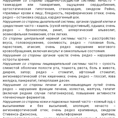
Нарушения со стороны сердечно-сосудистой системы:
нечасто –
тахикардия или тахиаритмия, ощущение сердцебиения,
ортостатическая гипотензия, стенокардия, синдром Рейно,
«приливы» крови к лицу, бледность, периферические отеки; очень
редко – остановка сердца, кардиогенный шок.
Нарушения со стороны дыхательной системы, органов грудной клетки и
средостения:
часто – кашель (сухой непродук­тивный), одышка; очень
редко – бронхоспазм, ринит, аллергический альвеолит,
эозинофильная пневмония, отек легких.
Со стороны центральной нервной системы:
часто – расстройство
вкуса, головокружение, сонливость; редко – головная боль,
парестезия, атаксия; очень редко нарушение мозгового
кровообращения, включая инсульт и синкопальные состояния.
Нарушения со стороны органов чувств:
очень редко – нарушение
остроты зрения.
Нарушения со стороны пищеварительной системы:
часто – сухость
слизистой оболочки полости рта, тошнота, рвота, боль в животе,
диарея, запор; редко – стоматит, афтозный стоматит,
ангионевротический отек кишечника; очень редко – глоссит, язва
желудка, панкреатит, гиперплазия десен.
Нарушения со стороны печени и желчевыводящих путей:
очень
редко – нарушение функции печени, холестаз, желтуха, гепатит
(включая редкие случаи гепатонекроза), повышение активности
«печеночных» ферментов.
Нарушения со стороны кожи и подкожных тканей:
часто – кожный зуд с
высыпаниями и без высыпаний, алопеция; нечасто –
ангионевротический отек; очень редко крапивница, синдром
Стивенса-Джонсона, мультиформная эритема,