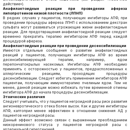
действие»).
Анафилактоидные реакции при проведении афереза
липопротеинов низкой плотности (ЛПНП)
В редких случаях у пациентов, получающих ингибиторы АПФ, при
проведении процедуры афереза ЛПНП с использованием декстран
сульфата могут развиваться угрожающие жизни анафилактоидные
реакции. Для предотвращения анафилактоид­ной реакции следует
временно прекратить терапию ингибитором АПФ перед каждой
процедурой афереза.
Анафилактоидные реакции при проведении десенсибилизации
Имеются отдельные сообщения о развитии анафилактоидных
реакций у пациентов, получающих ингибиторы АПФ во время
десенсибилизирующей терапии, например, ядом
перепончатокрылых насекомых. Ингибиторы АПФ необходимо
применять с осторожностью у пациентов, предрасположенных к
аллергическим реакциям, проходящих процедуры
десенсибилизации. Следует избегать применения ингибиторов АПФ
пациентам, получающим иммунотерапию пчелиным ядом. Тем не
менее, данной реакции можно избежать путем временной отмены
ингибитора АПФ до начала процедуры десенсибилизации.
Этнические различия
Следует учитывать, что у пациентов негроидной расы риск развития
ангионевротического отека более высок. Как и другие ингибиторы
АПФ, каптоприл менее эффективен в отношении снижения АД у
пациентов негроидной расы.
Данный эффект возможно связан с выраженным преобладанием
низкоренинового статуса у пациентов негроидной расы с
артериальной гипертензией.