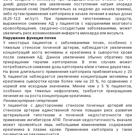
дней) диуретика или увеличении поступления натрия хлорида
(поваренной соли) (приблизительно за неделю до начала приема),
либо путем применения каптоприла в начале лечения в малых дозах
(6,25-12,5 мг/сут). При применении гипотензивных средств,
выраженное снижение АД у пациентов с нарушениями мозгового
кровообращения, сердечно-сосудистыми заболеваниями, может
увеличить риск возникновения инфаркта миокарда или инсульта.
Нарушение функции почек
У некоторых пациентов с заболеваниями почек, особенно с
тяжелым стенозом почечной артерии, наблюдается увеличение
концентраций азота мочевины и креатинина в сыворотке крови
после снижения АД. Данное увеличение обычно обратимо при
прекращении терапии каптоприлом. В этих случаях может
потребоваться снижение дозы каптоприла и/или отмена диуретика.
На фоне длительного применения каптоприла приблизительно у 20
% пациентов наблюдается увеличение концентрации мочевины и
креатинина сыворотки крови более чем на 20 %, по сравнению с
нормой или исходным значением. Менее чем у 5 % пациентов,
особенно при тяжелых нефропатиях, требуется прекращение
лечения из-за роста концентрации креатини­на.
Реноваскулярная гипертензия
У пациентов с двусторонним стенозом почечных артерий или
стенозом артерии единственной почки повышен риск развития
артериальной гипотензии и почечной недостаточности при
применении ингибиторов АПФ. Почечная недостаточность вначале
может проявляться лишь небольшими изменениями содержания
креатинина в плазме крови. Применение каптоприла у таких
пациентов не рекомендуется.