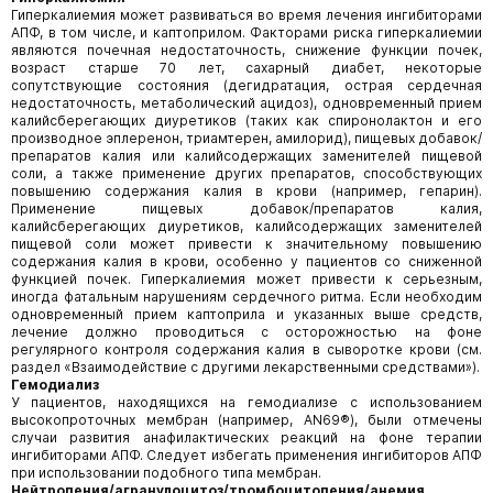
Гиперкалиемия может развиваться во время лечения ингибиторами
АПФ, в том числе, и каптоприлом. Факторами риска гиперкалиемии
являются почечная недостаточность, снижение функции почек,
возраст старше 70 лет, сахарный диабет, некоторые
сопутствующие состояния (дегидратация, острая сердечная
недостаточность, метаболический ацидоз), одновременный прием
калийсберегающих диуретиков (таких как спиронолактон и его
производное эплеренон, триамтерен, амилорид), пищевых добавок/
препаратов калия или калийсодержащих заменителей пищевой
соли, а также применение других препаратов, способствующих
повышению содержания калия в крови (например, гепарин).
Применение пищевых добавок/препаратов калия,
калийсберегающих диуретиков, калийсодержащих заменителей
пищевой соли может привести к значительному повышению
содержания калия в крови, особенно у пациентов со сниженной
функцией почек. Гиперкалие­мия может привести к серьезным,
иногда фатальным нарушениям сердечного ритма. Если необходим
одновременный прием каптоприла и указанных выше средств,
лечение должно проводиться с осторожностью на фоне
регулярного контроля содержания калия в сыворотке крови (см.
раздел «Взаимодействие с другими лекарственными средствами»).
Гемодиализ
У пациентов, находящихся на гемодиализе с использованием
высокопроточных мембран (например, AN69®), были отмечены
случаи развития анафилактических реакций на фоне терапии
ингибиторами АПФ. Следует избегать применения ингибиторов АПФ
при использовании подобного типа мембран.
Нейтропения/агранулоцитоз/тромбоцитопения/анемия