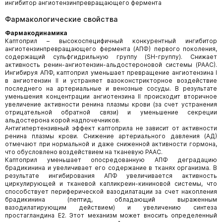
ингибитор ангиотензинпревращающего фермента
Фармакологические свойства
Фармакодинамика
Каптоприл – высокоспецифичный конкурентный ингибитор
ангиотензинпревращающего фермента (АПФ) первого поколения,
содержащий сульфгидрильную группу (SH-группу). Снижает
активность ренин-ангиотензин-альдостероновой системы (РААС).
Ингибируя АПФ, каптоприл уменьшает превращение ангиотензина I
в ангиотензин II и устраняет вазоконстрикторное воздействие
последнего на артериальные и венозные сосуды. В результате
уменьшения концентрации ангиотензина II происходит вторичное
увеличение активности ренина плазмы крови (за счет устранения
отрицательной обратной связи) и уменьшение секреции
альдостерона корой надпочечников.
Антигипертензивный эффект каптоприла не зависит от активности
ренина плазмы крови. Снижение артериального давления (АД)
отмечают при нормальной и даже сниженной активности гормона,
что обусловлено воздействием на тканевую РААС.
Каптоприл уменьшает опосредованную АПФ деградацию
брадикинина и увеличивает его содержание в тканях организма. В
результате ингибирования АПФ увеличивается активность
циркулирующей и тканевой капликреин-кининовой системы, что
способствует периферической вазодилатации за счет накопления
брадикинина (пептид, обладающий выраженным
вазодилатирующим действием) и увеличению синтеза
простагландина Е2. Этот механизм может вносить определенный