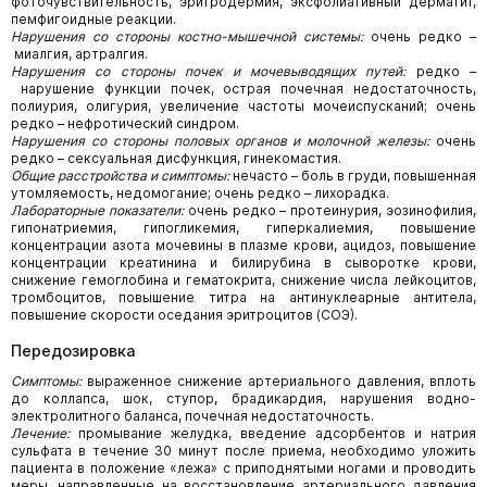
фоточувствительность, эритродермия, эксфолиативный дерматит,
пемфигоидные реакции.
Нарушения со стороны костно-мышечной системы:
очень редко –
миалгия, артралгия.
Нарушения со стороны почек и мочевыводящих путей:
редко –
нарушение функции почек, острая почечная недостаточ­ность,
полиурия, олигурия, увеличение частоты мочеиспусканий; очень
редко – нефротический синдром.
Нарушения со стороны половых органов и молочной железы:
очень
редко – сексуальная дисфункция, гинекомастия.
Общие расстройства и симптомы:
нечасто – боль в груди, повышенная
утомляемость, недомогание; очень редко – лихорадка.
Лабораторные показатели:
очень редко – протеинурия, эозинофилия,
гипонатриемия, гипогликемия, гиперкалиемия, повышение
концентрации азота мочевины в плазме крови, ацидоз, повышение
концентрации креатинина и билирубина в сыворотке крови,
снижение гемоглобина и гематокрита, снижение числа лейкоцитов,
тромбоцитов, повышение титра на антинуклеарные антитела,
повышение скорости оседания эритроцитов (СОЭ).
Передозировка
Симптомы:
выраженное снижение артериального давления, вплоть
до коллапса, шок, ступор, брадикардия, нарушения водно-
электролитного баланса, почечная недостаточность.
Лечение:
промывание желудка, введение адсорбентов и натрия
сульфата в течение 30 минут после приема, необходимо уложить
пациента в положение «лежа» с приподнятыми ногами и проводить
меры, направленные на восстановление артериального давления