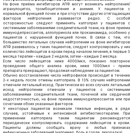
На фоне приёма ингибиторов АПФ могут возникать нейтропения/
агранулоцитоз, тромбоцитопения и анемия. У пациентов с
нормальной функцией почек и при отсутствии других отягощающих
факторов нейтропения развивается редко. С особой
осторожностью следуют применять каптоприл у пациентов с
системными заболеваниями соединительной ткани, на фоне приема
иммунодепрессантов, аллопуринола или прокаинамида, особенно у
пациентов с нарушенной функцией почек. В связи с тем, что
большинство летальных случаев нейтропении на фоне ингибиторов
АПФ развивалось у таких пациентов, следует контролировать у них
количество лейкоцитов в крови перед началом лечения, в первые 3
месяца терапии – каждые 2 недели, затем – каждые 2 месяца.
Если число лейкоцитов ниже 4000/мкл, показано повторное
проведение общего анализа крови, ниже 1000/мкл – прием
препарата прекращают, продолжая наблюдение за пациентом.
Обычно восстановление числа нейтрофилов происходит в течение
2-х недель после отмены каптоприла. В 13% случаях нейтропении
отмечали летальный исход. Практически во всех случаях летальный
исход нейтропении отмечали у пациентов с системными
заболеваниями соединительной ткани, почечной или сердечной
недостаточностью, на фоне приема иммуно­депрессантов или при
сочетании обоих указанных факторов.
У некоторых пациентов возникали тяжелые инфекции, в ряде
случаев, устойчивые к интенсивной антибиотикотерапии. При
применении каптоприла таким пациентам рекомендуется
периодически контролировать содержание лейкоцитов в крови.
Пациенты должны сообщать врачу о любых признаках
инфекционных заболеваний (например, боль в горле, лихорадка).