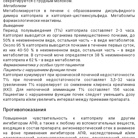
секретируется с грудным молоком.
Метаболизм
Метаболизируется в печени с образованием дисульфидного
димера каптоприла и каптоприл-цистеинсульфида. Метаболи­ты
фармакологически неактивны.
Выведение
Период полувыведения (Т½) каптоприла составляет 2-3 часа.
Каптоприл выводится из организма преимущественно почками, до
50% в неизмененном виде, остальная часть – в виде метаболитов.
Около 95 % каптоприла выводится почками в течение первых суток,
из них 40-50 % в неизмененном виде, остальная часть – в виде
метаболитов. В суточной моче определяется 38 % неизмененного
каптоприла и 62 % – в виде метаболитов.
Фармакокинетика у особых групп пациентов
Пациенты с нарушением функции почек
Каптоприл кумулирует при хронической почечной недостаточности.
Т½ при почечной недостаточности составляет 3,5-32 часа
(увеличение Т½ коррелирует со снижением клиренса креатинина
(КК)). Для непочечной элиминации Т½ составляет 156 часов.
Пациентам с нарушением функции почек следует уменьшить дозу
каптоприла и/или увеличить интервал между приемами препарата.
Противопоказания
Повышенная чувствительность к каптоприлу или другим
ингибиторам АПФ, а также к любому из вспомогательных веществ,
входящих в состав препарата; ангионевротический отек в анамнезе
на фоне применения ингибиторов АПФ, наследствен­ный и/или
идиопатический ангионевротический отек; двусторонний стеноз