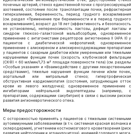
почечных артерий, стеноз единственной почки с прогрессирующей
азотемией, состояние после трансплантации почки, рефрактерная
гиперкалиемия, беременность, период грудного вскармливания
(см. раздел «Применение при беременности и в период грудного
вскармливания»), возраст до 18 лет (эффективность и безопасность
не установлены), непереносимость лактозы, дефицит лактазы и
синдром глюкозо-галактозной мальабсорбции, одновременное
применение с антагонистами рецепторов ангиотензина II (АРА II) у
пациентов с диабетической нефропатией; одновременное
применение с алискиреном и алискиренсодержащими препара­тами
у пациентов с сахарным диабетом и/или умеренными или тяжелыми
нарушениями функции почек (скорость клубочко­вой фильтрации
(СКФ) < 60 мл/мин/1,73 м² площади поверхности тела) (см. разделы
«Особые указания» и «Взаимо­действие с другими лекарственными
средствами»), тяжелые нарушения функции печени и/или почек,
аортальный или митральный стеноз; гипертрофическая
обструктивная кардиомиопатия (состояния, затрудняющие отток
крови из левого желудочка); одновременное применение с
ингибиторами нейтральной эндопептидазы (например, с
препаратами, содержа­щими сакубитрил) в связи с высоким риском
развития ангионевротического отека.
Меры предосторожности
С осторожностью применять у пациентов с тяжелыми системными
аутоиммунными заболеваниями (в т.ч. системная красная волчанка и
склеродермия), угнетением костномозгового кроветворения (риск
развития нейтропении и агранулоци­тоза), ишемией головного мозга,