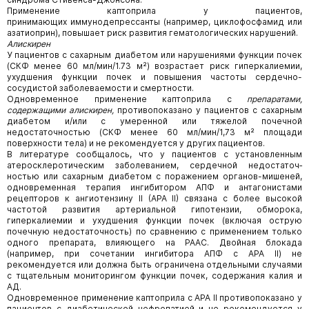
Применение каптоприла у пациентов,
принимающих иммунодепрессанты (например, циклофосфамид или
азатиоприн), повышает риск развития гематологических нарушений.
Алискирен
У пациентов с сахарным диабетом или нарушениями функции почек
(СКФ менее 60 мл/мин/1.73 м²) возрастает риск гиперкалиемии,
ухудшения функции почек и повышения частоты сердечно-
сосудистой заболеваемости и смертности.
Одновременное применение каптоприла с
препаратами,
содержащими алискирен,
противопоказано у пациентов с сахарным
диабетом и/или с умеренной или тяжелой почечной
недостаточностью (СКФ менее 60 мл/мин/1,73 м² площади
поверхности тела) и не рекомендуется у других пациентов.
В литературе сообщалось, что у пациентов с установленным
атеросклеротическим заболеванием, сердечной недостаточ­
ностью или сахарным диабетом с поражением органов-мишеней,
одновременная терапия ингибитором АПФ и антагониста­ми
рецепторов к ангиотензину II (АРА II) связана с более высокой
частотой развития артериальной гипотензии, обморока,
гиперкалиемии и ухудшения функции почек (включая острую
почечную недостаточность) по сравнению с применением только
одного препарата, влияющего на РААС. Двойная блокада
(например, при сочетании ингибитора АПФ с АРА II) не
рекомендуется или должна быть ограничена отдельными случаями
с тщательным мониторингом функции почек, содержа­ния калия и
АД.
Одновременное применение каптоприла с АРА II противопоказано у
пациентов с диабетической нефропатией и не рекомендуется у