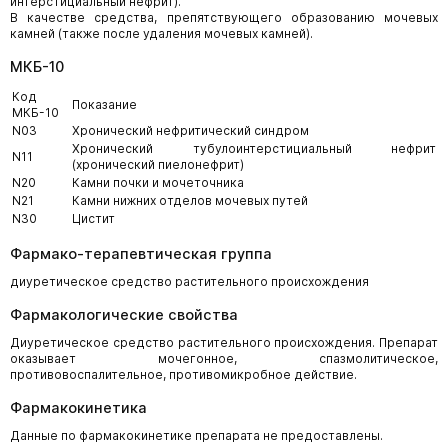
интерстициальный нефрит).
В качестве средства, препятствующего образованию мочевых
камней (также после удаления мочевых камней).
МКБ-10
Код
Показание
МКБ-10
N03
Хронический нефритический синдром
Хронический тубулоинтерстициальный нефрит
N11
(хронический пиелонефрит)
N20
Камни почки и мочеточника
N21
Камни нижних отделов мочевых путей
N30
Цистит
Фармако-терапевтическая группа
диуретическое средство растительного происхождения
Фармакологические свойства
Диуретическое средство растительного происхождения. Препарат
оказывает мочегонное, спазмолитическое,
противовоспалительное, противомикробное действие.
Фармакокинетика
Данные по фармакокинетике препарата не предоставлены.