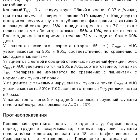
метаболита.
Конечный T
- 9 ч. Не кумулирует. Общий клиренс - 0.37 мл/мин/кг,
1/2
при этом почечный клиренс - около 0.19 мл/мин/кг. Кандесартан
выводится почками (путем клубочковой фильтрации и активной
канальцевой секреции): 26% - в виде кандесартана и 7% - в виде
неактивного метаболита; с желчью - 56% и 10%, соответственно.
После однократного приема в течение 72 ч выводится более 90%
дозы.
У пациентов пожилого возраста (старше 65 лет) C
и AUC
max
увеличиваются на 50% и 80%, соответственно, по сравнению с
молодыми пациентами.
У пациентов с легкой и средней степенью нарушений функции почек
C
и AUC увеличиваются на 50% и 70%, соответственно, тогда как
max
T
препарата не изменяется по сравнению с пациентами с
1/2
нормальной функцией почек.
У пациентов с тяжелыми нарушениями функции почек C
и AUC
max
увеличиваются на 50% и 110%, соответственно, а T
увеличивается
1/2
в 2 раза.
У пациентов с легкой и средней степенью нарушений функции
печени наблюдалось повышение AUC на 23%.
Противопоказания
Повышенная чувствительность к кандесартану; беременность,
период грудного вскармливания; тяжелые нарушения функции
печени и/или холестаз; возраст до 18 лет (эффективность и
безопасность не установлены). Применение кандесартана в