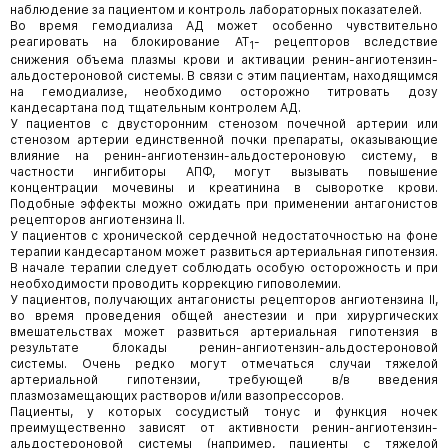
наблюдение за пациентом и контроль лабораторных показателей.
Во время гемодиализа АД может особенно чувствительно
реагировать на блокирование AT
- рецепторов вследствие
1
снижения объема плазмы крови и активации ренин-ангиотензин-
альдостероновой системы. В связи с этим пациентам, находящимся
на гемодиализе, необходимо осторожно титровать дозу
кандесартана под тщательным контролем АД.
У пациентов с двусторонним стенозом почечной артерии или
стенозом артерии единственной почки препараты, оказывающие
влияние на ренин-ангиотензин-альдостероновую систему, в
частности ингибиторы АПФ, могут вызывать повышение
концентрации мочевины и креатинина в сыворотке крови.
Подобные эффекты можно ожидать при применении антагонистов
рецепторов ангиотензина II.
У пациентов с хронической сердечной недостаточностью на фоне
терапии кандесартаном может развиться артериальная гипотензия.
В начале терапии следует соблюдать особую осторожность и при
необходимости проводить коррекцию гиповолемии.
У пациентов, получающих антагонисты рецепторов ангиотензина II,
во время проведения общей анестезии и при хирургических
вмешательствах может развиться артериальная гипотензия в
результате блокады ренин-ангиотензин-альдостероновой
системы. Очень редко могут отмечаться случаи тяжелой
артериальной гипотензии, требующей в/в введения
плазмозамещающих растворов и/или вазопрессоров.
Пациенты, у которых сосудистый тонус и функция ночек
преимущественно зависят от активности ренин-ангиотензин-
альдостероновой системы (например, пациенты с тяжелой