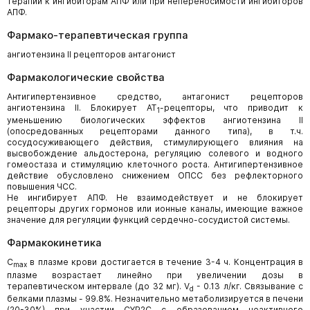
терапии к ингибиторам АПФ или при непереносимости ингибиторов
АПФ.
Фармако-терапевтическая группа
ангиотензина II рецепторов антагонист
Фармакологические свойства
Антигипертензивное средство, антагонист рецепторов
ангиотензина II. Блокирует АТ
-рецепторы, что приводит к
1
уменьшению биологических эффектов ангиотензина II
(опосредованных рецепторами данного типа), в т.ч.
сосудосуживающего действия, стимулирующего влияния на
высвобождение альдостерона, регуляцию солевого и водного
гомеостаза и стимуляцию клеточного роста. Антигипертензивное
действие обусловлено снижением ОПСС без рефлекторного
повышения ЧСС.
Не ингибирует АПФ. Не взаимодействует и не блокирует
рецепторы других гормонов или ионные каналы, имеющие важное
значение для регуляции функций сердечно-сосудистой системы.
Фармакокинетика
C
в плазме крови достигается в течение 3-4 ч. Концентрация в
max
плазме возрастает линейно при увеличении дозы в
терапевтическом интервале (до 32 мг). V
- 0.13 л/кг. Связывание с
d
белками плазмы - 99.8%. Незначительно метаболизируется в печени
(20-30%) при участии CYP2C с образованием неактивного