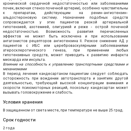
хронической сердечной недостаточностью или заболеваниями
почек, включая стеноз почечной артерии), особенно чувствительны
к препаратам, действующим на ренин-ангиотензин-
альдостероновую систему. Назначение подобных средств
сопровождается у этих пациентов резкой артериальной
гипотензией, азотемией, олигурией и реже - острой почечной
недостаточностью. Возможность развития перечисленных
эффектов не может быть исключена и при использовании
антагонистов рецепторов ангиотензина II. Резкое снижение АД у
пациентов с ИБС или цереброваскулярными заболеваниями
атеросклеротического генеза, при применении любых
гипотензивных средств, может приводить к развитию инфаркта
миокарда или инсульта.
Влияние на способность к управлению транспортными средствами и
механизмами
В период лечения кандесартаном пациентам следует соблюдать
осторожность при вождении автотранспорта и занятиях другой
деятельностью, требующей высокой концентрации внимания и
скорости психомоторных реакций, поскольку кандесартан может
вызывать головокружение и слабость.
Условия хранения
В защищенном от света месте, при температуре не выше 25 град.
Срок годности
2 года