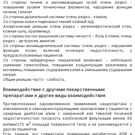
Со стороны печени и желчевыводящих путей:
очень редко -
повышение уровня печеночных ферментов, нарушение функции
печени, гепатит.
Со стороны дыхательной системы:
очень редко - кашель.
Со стороны кожи и подкожных тканей:
кожный зуд.
Аллергические реакции:
очень редко - ангионевротический отек,
кожная сыпь, крапивница.
Со стороны костно-мышечной системы:
нечасто - боль в спине; очень
редко - артралгия, миалгия.
Со стороны мочевыделительной системы:
очень редко - нарушение
функции почек, включая почечную недостаточность у
предрасположенных пациентов.
Со стороны лабораторных показателей:
возможно - небольшое
снижение гемоглобина, повышение концентрации креатинина и
мочевины, повышение содержания калия и уменьшение содержания
натрия.
Общие реакции:
часто - слабость.
Взаимодействие с другими лекарственными
препаратами и другие виды взаимодействия
Противопоказано одновременное применение кандесартана с
алискиреном и алискиренсодержащими препаратами у пациентов с
сахарным диабетом и/или с умеренной или тяжелой почечной
недостаточностью (скорость клубочковой фильтрации менее 60
2
мл/мин/1,73 м
площади поверхности тела) и не рекомендуется у
других пациентов.
Есть данные, что совместное применение ингибиторов АПФ и