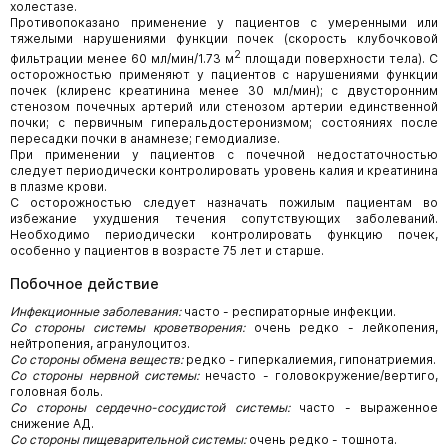
холестазе.
Противопоказано применение у пациентов с умеренными или
тяжелыми нарушениями функции почек (скорость клубочковой
2
фильтрации менее 60 мл/мин/1.73 м
площади поверхности тела). С
осторожностью применяют у пациентов с нарушениями функции
почек (клиренс креатинина менее 30 мл/мин); с двусторонним
стенозом почечных артерий или стенозом артерии единственной
почки; с первичным гиперальдостеронизмом; состояниях после
пересадки почки в анамнезе; гемодиализе.
При применении у пациентов с почечной недостаточностью
следует периодически контролировать уровень калия и креатинина
в плазме крови.
С осторожностью следует назначать пожилым пациентам во
избежание ухудшения течения сопутствующих заболеваний.
Необходимо периодически контролировать функцию почек,
особенно у пациентов в возрасте 75 лет и старше.
Побочное действие
Инфекционные заболевания:
часто - респираторные инфекции.
Со стороны системы кроветворения:
очень редко - лейкопения,
нейтропения, агранулоцитоз.
Со стороны обмена веществ:
редко - гиперкалиемия, гипонатриемия.
Со стороны нервной системы:
нечасто - головокружение/вертиго,
головная боль.
Со стороны сердечно-сосудистой системы:
часто - выраженное
снижение АД.
Со стороны пищеварительной системы:
очень редко - тошнота.