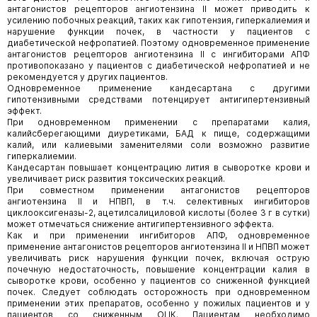
антагонистов рецепторов ангиотензина II может приводить к
усилению побочных реакций, таких как гипотензия, гиперкалиемия и
нарушение функции почек, в частности у пациентов с
диабетической нефропатией. Поэтому одновременное применение
антагонистов рецепторов ангиотензина II с ингибиторами АПФ
противопоказано у пациентов с диабетической нефропатией и не
рекомендуется у других пациентов.
Одновременное применение кандесартана с другими
гипотензивными средствами потенцирует антигипертензивный
эффект.
При одновременном применении с препаратами калия,
калийсберегающими диуретиками, БАД к пище, содержащими
калий, или калиевыми заменителями соли возможно развитие
гиперкалиемии.
Кандесартан повышает концентрацию лития в сыворотке крови и
увеличивает риск развития токсических реакций.
При совместном применении антагонистов рецепторов
ангиотензина II и НПВП, в т.ч. селективных ингибиторов
циклооксигеназы-2, ацетилсалициловой кислоты (более 3 г в сутки)
может отмечаться снижение антигипертензивного эффекта.
Как и при применении ингибиторов АПФ, одновременное
применение антагонистов рецепторов ангиотензина II и НПВП может
увеличивать риск нарушения функции почек, включая острую
почечную недостаточность, повышение концентрации калия в
сыворотке крови, особенно у пациентов со сниженной функцией
почек. Следует соблюдать осторожность при одновременном
применении этих препаратов, особенно у пожилых пациентов и у
пациентов со сниженным ОЦК. Пациентам необходимо