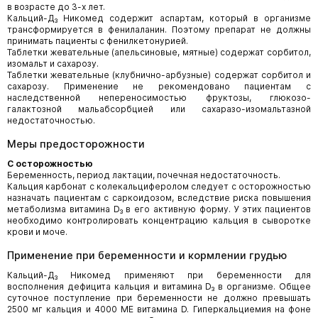
в возрасте до 3-х лет.
Кальций-Д₃ Никомед содержит аспартам, который в организме
трансформируется в фенилаланин. Поэтому препарат не должны
принимать пациенты с фенилкетонурией.
Таблетки жевательные (апельсиновые, мятные) содержат сорбитол,
изомальт и сахарозу.
Таблетки жевательные (клубнично-арбузные) содержат сорбитол и
сахарозу. Применение не рекомендовано пациентам с
наследственной непереносимостью фруктозы, глюкозо-
галактозной мальабсорбцией или сахаразо-изомальтазной
недостаточностью.
Меры предосторожности
С осторожностью
Беременность, период лактации, почечная недостаточность.
Кальция карбонат с колекальциферолом следует с осторожностью
назначать пациентам с саркоидозом, вследствие риска повышения
метаболизма витамина D₃ в его активную форму. У этих пациентов
необходимо контролировать концентрацию кальция в сыворотке
крови и моче.
Применение при беременности и кормлении грудью
Кальций-Д₃ Никомед применяют при беременности для
восполнения дефицита кальция и витамина D₃ в организме. Общее
суточное поступление при беременности не должно превышать
2500 мг кальция и 4000 МЕ витамина D. Гиперкальциемия на фоне