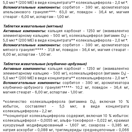
5,0 мкг* (200 МЕ) в виде концентрата** колекальциферола - 2,0 мг*.
Вспомогательные компоненты:
сорбитол - 390 мг, ароматизатора
апельсинового гранулят***- 63,0 мг, повидон - 36,4 мг, магния
стеарат - 6,00 мг, аспартам - 1,00 мг.
Таблетки жевательные (мятные)
Активные компоненты:
кальция карбонат - 1250 мг (эквивалентно
элементарному кальцию - 500 мг), колекальциферол (витамин D₃) -
5,0 мкг* (200 МЕ) в виде концентрата** колекальциферола - 2,0 мг*.
Вспомогательные компоненты:
сорбитол - 390 мг, ароматизатора
мятного гранулят**** - 31,8 мг, повидон - 36,4 мг, магния стеарат -
6,00 мг, аспартам - 1,00 мг.
Таблетки жевательные (клубнично-арбузные)
Активные компоненты:
кальция карбонат - 1250 мг (эквивалентно
элементарному кальцию - 500 мг), колекальциферол (витамин D₃) -
5,0 мкг* (200 МЕ) в виде концентрата** колекальциферола - 2,0 мг*.
Вспомогательные компоненты:
сорбитол - 390 мг, ароматизатора
клубнично-арбузного гранулят*****- 10,2 мг, повидон - 36,4 мг,
магния стеарат - 6,00 мг, аспартам - 1,00 мг.
*количество колекальциферола (витамина D₃), включая 10 %
избыток, составляет - 5,5 мкг, в виде концентрата
колекальциферола – 2,2 мг.
**концентрат колекальциферола содержит, включая 10 % избыток:
колекальциферол – 0,0055 мг, альфа-токоферол – 0,022 мг, крахмал
кукурузный модифицированный – 1,607 мг, сахароза – 0,385 мг,
натрия аскорбат – 0,088 мг, триглицериды среднецепочные – 0,066