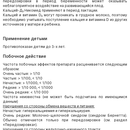
передозировки в период беременности может оказывать
неблагоприятное воздействие на развивающийся плод.
Кальций-Д₃ Никомед применяют в период лактации.
Кальций и витамин D₃ могут проникать в грудное молоко, поэтому
необходимо учитывать поступление кальция и витамина D из других
источников у матери и ребенка.
Применение детьми
Противопоказан детям до 3-х лет.
Побочное действие
Частота побочных эффектов препарата расценивается следующим
образом:
Очень частые: > 1/10
Частые: > 1/100, < 1/10
Нечастые: > 1/1000, < 1/100
Редкие: > 1/10 000, < 1/1000
Очень редкие: < 1/10 000
Частота неизвестна (не может быть подсчитана по имеющимся
данным)
Нарушения со стороны обмена веществ и питания:
Нечастые: гиперкальциемия и гиперкальциурия.
Очень редкие: Молочно-щелочной синдром (синдром Бернетта).
Обычно отмечается только при передозировке (см. раздел
«Передозировка»).
Нарушения со стороны желудочно-кишечного тракта: