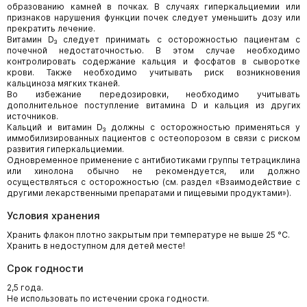
образованию камней в почках. В случаях гиперкальциемии или
признаков нарушения функции почек следует уменьшить дозу или
прекратить лечение.
Витамин D₃ следует принимать с осторожностью пациентам с
почечной недостаточностью. В этом случае необходимо
контролировать содержание кальция и фосфатов в сыворотке
крови. Также необходимо учитывать риск возникновения
кальциноза мягких тканей.
Во избежание передозировки, необходимо учитывать
дополнительное поступление витамина D и кальция из других
источников.
Кальций и витамин D₃ должны с осторожностью применяться у
иммобилизированных пациентов с остеопорозом в связи с риском
развития гиперкальциемии.
Одновременное применение с антибиотиками группы тетрациклина
или хинолона обычно не рекомендуется, или должно
осуществляться с осторожностью (см. раздел «Взаимодействие с
другими лекарственными препаратами и пищевыми продуктами»).
Условия хранения
Хранить флакон плотно закрытым при температуре не выше 25 °C.
Хранить в недоступном для детей месте!
Срок годности
2,5 года.
Не использовать по истечении срока годности.