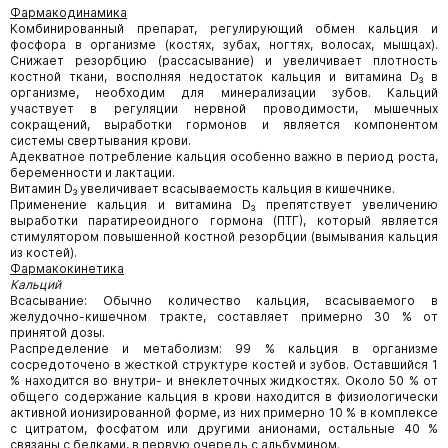
Фармакодинамика
Комбинированный препарат, регулирующий обмен кальция и
фосфора в организме (костях, зубах, ногтях, волосах, мышцах).
Снижает резорбцию (рассасывание) и увеличивает плотность
костной ткани, восполняя недостаток кальция и витамина D₃ в
организме, необходим для минерализации зубов. Кальций
участвует в регуляции нервной проводимости, мышечных
сокращений, выработки гормонов и является компонентом
системы свертывания крови.
Адекватное потребление кальция особенно важно в период роста,
беременности и лактации.
Витамин D₃ увеличивает всасываемость кальция в кишечнике.
Применение кальция и витамина D₃ препятствует увеличению
выработки паратиреоидного гормона (ПТГ), который является
стимулятором повышенной костной резорбции (вымывания кальция
из костей).
Фармакокинетика
Кальций
Всасывание: Обычно количество кальция, всасываемого в
желудочно-кишечном тракте, составляет примерно 30 % от
принятой дозы.
Распределение и метаболизм: 99 % кальция в организме
сосредоточено в жесткой структуре костей и зубов. Оставшийся 1
% находится во внутри- и внеклеточных жидкостях. Около 50 % от
общего содержание кальция в крови находится в физиологически
активной ионизированной форме, из них примерно 10 % в комплексе
с цитратом, фосфатом или другими анионами, остальные 40 %
связаны с белками, в первую очередь с альбумином.