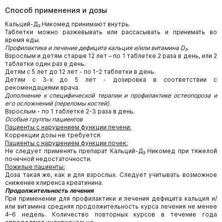
Способ применения и дозы
Кальций-Д₃ Никомед принимают внутрь.
Таблетки можно разжевывать или рассасывать и принимать во
время еды.
Профилактика и лечение дефицита кальция и/или витамина
D₃
.
Взрослым и детям старше 12 лет – по 1 таблетке 2 раза в день, или 2
таблетки один раз в день.
Детям с 5 лет до 12 лет - по 1-2 таблетки в день.
Детям с 3-х до 5 лет - дозировка в соответствии с
рекомендациями врача.
Дополнение к специфической терапии и профилактике остеопороза и
его осложнений (переломы костей).
Взрослым - по 1 таблетке 2-3 раза в день.
Особые группы пациентов
Пациенты с нарушением функции печени:
Коррекции дозы не требуется.
Пациенты с нарушением функции почек:
Не следует применять препарат Кальций-Д₃ Никомед при тяжелой
почечной недостаточности.
Пожилые пациенты:
Доза такая же, как и для взрослых. Следует учитывать возможное
снижение клиренса креатинина.
Продолжительность лечения
При применении для профилактики и лечения дефицита кальция и/
или витамина средняя продолжительность курса лечения не менее
4–6 недель. Количество повторных курсов в течение года