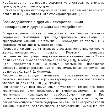
Необходимо контролировать содержание электролитов в плазме
крови, функцию почек и диурез.
В тяжелых случаях необходимо измерение центрального венозного
давления (ЦВД) и контроль электрокардиограммы (ЭКГ).
Взаимодействие с другими лекарственными
препаратами и другие виды взаимодействия
Гиперкальциемия может потенцировать токсические эффекты
сердечных гликозидов при одновременном применении с
препаратами кальция и витамина D. Необходим контроль ЭКГ и
содержания кальция в сыворотке крови.
Препараты кальция могут уменьшать всасывание тетрациклинов из
желудочно-кишечного тракта. Поэтому препараты
тетрациклинового ряда следует принимать не менее чем за 2 часа
до или через 4-6 часов после приема Кальций-Д₃ Никомед.
Для предотвращения снижения всасывания препаратов
бисфосфонатов их рекомендуется принимать не менее чем за час
до приема Кальций-Д₃ Никомед.
Глюкокортикостероиды уменьшают всасываемость кальция,
поэтому лечение глюкокортикостероидами может потребовать
увеличения дозы Кальций-Д₃ Никомед.
При одновременном применении диуретиков тиазидного ряда
увеличивается риск возникновения гиперкальциемии, т.к. они
увеличивают канальцевую реабсорбцию кальция. При
одновременном применении тиазидных диуретиков следует
регулярно контролировать содержание кальция в сыворотке крови.
Кальций снижает эффективность левотироксина, уменьшая его