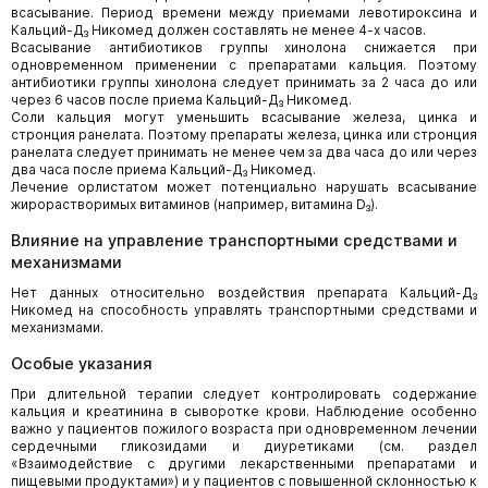
всасывание. Период времени между приемами левотироксина и
Кальций-Д₃ Никомед должен составлять не менее 4-х часов.
Всасывание антибиотиков группы хинолона снижается при
одновременном применении с препаратами кальция. Поэтому
антибиотики группы хинолона следует принимать за 2 часа до или
через 6 часов после приема Кальций-Д₃ Никомед.
Соли кальция могут уменьшить всасывание железа, цинка и
стронция ранелата. Поэтому препараты железа, цинка или стронция
ранелата следует принимать не менее чем за два часа до или через
два часа после приема Кальций-Д₃ Никомед.
Лечение орлистатом может потенциально нарушать всасывание
жирорастворимых витаминов (например, витамина D₃).
Влияние на управление транспортными средствами и
механизмами
Нет данных относительно воздействия препарата Кальций-Д₃
Никомед на способность управлять транспортными средствами и
механизмами.
Особые указания
При длительной терапии следует контролировать содержание
кальция и креатинина в сыворотке крови. Наблюдение особенно
важно у пациентов пожилого возраста при одновременном лечении
сердечными гликозидами и диуретиками (см. раздел
«Взаимодействие с другими лекарственными препаратами и
пищевыми продуктами») и у пациентов с повышенной склонностью к