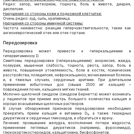
Редко: запор, метеоризм, тошнота, боль в животе, диарея,
диспепсия.
Нарушения со стороны кожи и подкожной клетчатки:
Очень редко: зуд, сыпь, крапивница.
Нарушения со стороны иммунной системы:
Частота неизвестна: реакции гиперчувствительности, такие как
ангионевротический отек или отек гортани.
Передозировка
Передозировка может привести к гиперкальциемии и
гипервитаминозу D.
Симптомы передозировки (гиперкальциемии): анорексия, жажда,
полиурия, мышечная слабость, тошнота, рвота, запор, боль в
животе, повышенная утомляемость, боли в костях, психические
расстройства, полидипсия, нефрокальциноз, мочекаменная болезнь
и, в тяжелых случаях, сердечные аритмии. При длительном
применении избыточных доз (свыше 2500 мг кальция) –
повреждения почек, кальциноз мягких тканей.
Молочно-щелочной синдром (синдром Бернетта) может возникать
у пациентов при приеме внутрь большого количества кальция и
хорошо всасываемых щелочных растворов.
В случае обнаружения признаков передозировки необходимо
прекратить прием кальция и витамина D₃, а также тиазидных
диуретиков и сердечных гликозидов, и обратиться к врачу.
Лечение: промывание желудка, восполнение потери жидкости,
применение петлевых диуретиков (например, фуросемида),
глюкокортикостероидов, кальцитонина, бисфосфонатов.