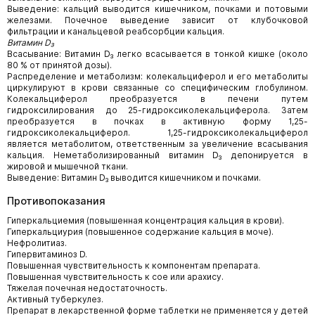
Выведение: кальций выводится кишечником, почками и потовыми
железами. Почечное выведение зависит от клубочковой
фильтрации и канальцевой реабсорбции кальция.
Витамин D₃
Всасывание: Витамин D₃ легко всасывается в тонкой кишке (около
80 % от принятой дозы).
Распределение и метаболизм: колекальциферол и его метаболиты
циркулируют в крови связанные со специфическим глобулином.
Колекальциферол преобразуется в печени путем
гидроксилирования до 25-гидроксиколекальциферола. Затем
преобразуется в почках в активную форму 1,25-
гидроксиколекальциферол. 1,25-гидроксиколекальциферол
является метаболитом, ответственным за увеличение всасывания
кальция. Неметаболизированный витамин D₃ депонируется в
жировой и мышечной ткани.
Выведение: Витамин D₃ выводится кишечником и почками.
Противопоказания
Гиперкальциемия (повышенная концентрация кальция в крови).
Гиперкальциурия (повышенное содержание кальция в моче).
Нефролитиаз.
Гипервитаминоз D.
Повышенная чувствительность к компонентам препарата.
Повышенная чувствительность к сое или арахису.
Тяжелая почечная недостаточность.
Активный туберкулез.
Препарат в лекарственной форме таблетки не применяется у детей