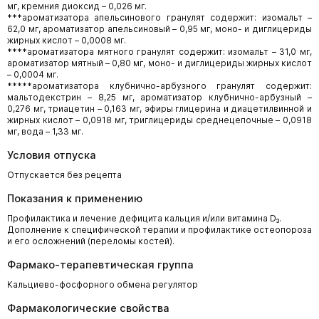
мг, кремния диоксид – 0,026 мг.
***ароматизатора апельсинового гранулят содержит: изомальт –
62,0 мг, ароматизатор апельсиновый – 0,95 мг, моно- и диглицериды
жирных кислот – 0,0008 мг.
****ароматизатора мятного гранулят содержит: изомальт – 31,0 мг,
ароматизатор мятный – 0,80 мг, моно- и диглицериды жирных кислот
– 0,0004 мг.
*****ароматизатора клубнично-арбузного гранулят содержит:
мальтодекстрин – 8,25 мг, ароматизатор клубнично-арбузный –
0,276 мг, триацетин – 0,163 мг, эфиры глицерина и диацетилвинной и
жирных кислот – 0,0918 мг, триглицериды среднецепочные – 0,0918
мг, вода – 1,33 мг.
Условия отпуска
Отпускается без рецепта
Показания к применению
Профилактика и лечение дефицита кальция и/или витамина D₃.
Дополнение к специфической терапии и профилактике остеопороза
и его осложнений (переломы костей).
Фармако-терапевтическая группа
Кальциево-фосфорного обмена регулятор
Фармакологические свойства