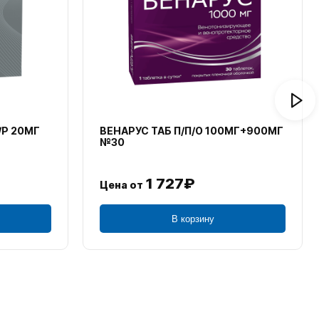
/Р 20МГ
ВЕНАРУС ТАБ П/П/О 100МГ+900МГ
№30
1 727₽
Цена от
В корзину