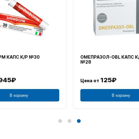
М КАПС К/Р №30
ОМЕПРАЗОЛ-OBL КАПС К
№28
945₽
125₽
Цена от
В корзину
В корзину