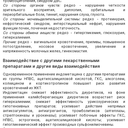
тромбоцитопения, синдром ДВС.
Со стороны органов чувств:
редко - нарушение четкости
зрительного восприятия, диплопия, орбитальные и
периорбитальные боли, тиннит, нарушения слуха, глухота.
Со стороны мочевыделительной системы:
редко - протеинурия,
нефротический синдром, интерстициальный нефрит, нарушения
функции почек, почечная недостаточность.
Со стороны обмена веществ:
редко - гипергликемия, глюкозурия,
гиперкалиемия.
Прочие:
редко - вагинальное кровотечение, приливы, повышенное
потоотделение, носовое кровотечение, увеличение и
напряженность молочных желез, гинекомастия.
Взаимодействие с другими лекарственными
препаратами и другие виды взаимодействия
Одновременное применение индометацина с другими препаратами
из группы НПВС, ацетилсалициловой кислотой, ГКС, алкоголем,
колхицином и кортикотропином повышает риск развития
кровотечений из ЖКТ.
Индометацин снижает эффективность диуретиков, на фоне
применения калийсберегающих диуретиков возрастает риск
гиперкалиемии; снижает эффективность урикозурических и
гипотензивных препаратов; усиливает действие непрямых
антикоагулянтов, антиагрегантов, тромболитиков (алтеплазы,
стрептокиназы и урокиназы); усиливает побочные эффекты ГКС,
НПВС, эстрогенов, ацетилсалициловой кислоты; усиливает
гипогликемический эффект производных сульфонилмочевины.