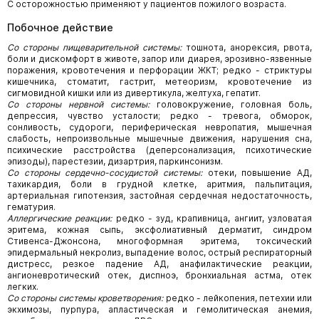
С осторожностью применяют у пациентов пожилого возраста.
Побочное действие
Со стороны пищеварительной системы:
тошнота, анорексия, рвота,
боли и дискомфорт в животе, запор или диарея, эрозивно-язвенные
поражения, кровотечения и перфорации ЖКТ; редко - стриктуры
кишечника, стоматит, гастрит, метеоризм, кровотечение из
сигмовидной кишки или из дивертикула, желтуха, гепатит.
Со стороны нервной системы:
головокружение, головная боль,
депрессия, чувство усталости; редко - тревога, обморок,
сонливость, судороги, периферическая невропатия, мышечная
слабость, непроизвольные мышечные движения, нарушения сна,
психические расстройства (деперсонализация, психотические
эпизоды), парестезии, дизартрия, паркинсонизм.
Со стороны сердечно-сосудистой системы:
отеки, повышение АД,
тахикардия, боли в грудной клетке, аритмия, пальпитация,
артериальная гипотензия, застойная сердечная недостаточность,
гематурия.
Аллергические реакции:
редко - зуд, крапивница, ангиит, узловатая
эритема, кожная сыпь, эксфолиативный дерматит, синдром
Стивенса-Джонсона, многоформная эритема, токсический
эпидермальный некролиз, выпадение волос, острый респираторный
дистресс, резкое падение АД, анафилактические реакции,
ангионевротический отек, диспноэ, бронхиальная астма, отек
легких.
Со стороны системы кроветворения:
редко - лейкопения, петехии или
экхимозы, пурпура, апластическая и гемолитическая анемия,