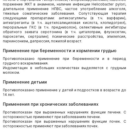
поражение ЖКТ в анамнезе, наличие инфекции Helicobacter pylori,
длительное применение НПВС, частое употребление алкоголя,
тяжелые соматические заболевания. Сопутствующая терапия
следующими препаратами: антикоагулянты (в т.ч. варфарин),
антиагреганты (в т.ч. ацетилсалициловая кислота, клопидогрел),
пероральные ГКС (в т.ч. преднизолон), селективные ингибиторы
обратного захвата серотонина (в т.ч. циталопрам, флуоксетин,
пароксетин, сертралин); психические расстройства, эпилепсия,
паркинсонизм, депрессия, пожилой возраст.
Применение при беременности и кормлении грудью
Противопоказано применение при беременности и в период
грудного вскармливания.
Индометацин в небольших количествах выделяется с грудным
молоком.
Применение детьми
Противопоказано применение у детей и подростков в возрасте до
14 лет.
Применения при хронических заболеваниях
Противопоказан при выраженных нарушениях функции печени. С
осторожностью применяют при заболеваниях печени.
Противопоказан при выраженных нарушениях функции почек. С
осторожностью применяют при заболеваниях почек.