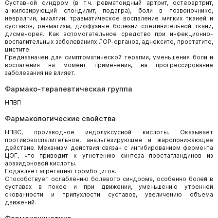
Суставной синдром (в т.ч. ревматоидный артрит, остеоартрит,
анкилозирующий спондилит, подагра), боли в позвоночнике,
невралгии, миалгии, травматическое воспаление мягких тканей и
суставов, ревматизм, диффузные болезни соединительной ткани,
дисменорея. Как вспомогательное средство при инфекционно-
воспалительных заболеваниях ЛОР-органов, аднексите, простатите,
цистите.
Предназначен для симптоматической терапии, уменьшения боли и
воспаления на момент применения, на прогрессирование
заболевания не влияет.
Фармако-терапевтическая группа
НПВП
Фармакологические свойства
НПВС, производное индолуксусной кислоты. Оказывает
противовоспалительное, анальгезирующее и жаропонижающее
действие. Механизм действия связан с ингибированием фермента
ЦОГ, что приводит к угнетению синтеза простагландинов из
арахидоновой кислоты.
Подавляет агрегацию тромбоцитов.
Способствует ослаблению болевого синдрома, особенно болей в
суставах в покое и при движении, уменьшению утренней
скованности и припухлости суставов, увеличению объема
движений.