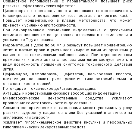
Совместное использование с парацетамолом повышает риск
развития нефротоксических эффектов.
Циклоспорин и препараты золота повышают нефротоксичность
(очевидно за счет подавления синтеза простагландинов в почках).
Повышает концентрацию в плазме метотрексата, что может
привести к усилению его токсичности.
При одновременном применении индометацина с дигоксином
возможно повышение концентрации дигоксина в плазме крови и
увеличение Т
дигоксина.
1/2
Индометацин в дозе по 50 мг 3 раза/сут повышает концентрацию
лития в плазме крови и уменьшает клиренс лития из организма у
пациентов с психическими заболеваниями. При одновременном
применении индометацина с препаратами лития следует иметь в
виду возможность появления симптомов токсического действия
лития.
Цефамандол, цефоперазон, цефотетан, вальпроевая кислота,
пликамицин повышают риск развития гипопротромбинемии и
опасность кровотечений.
Потенцирует токсическое действие зидовудина.
Антациды и колестирамин снижают абсорбцию индометацина.
Миелотоксические лекарственные средства усиливают
проявление гематотоксичности индометацина.
Совместное применение с хинолонами может увеличить угрозу
развития судорог у пациентов с или без указаний в анамнезе на
эпилепсию или судороги.
Усиливает гипогликемическое действие инсулина и пероральных
гипогликемических лекарственных средств.