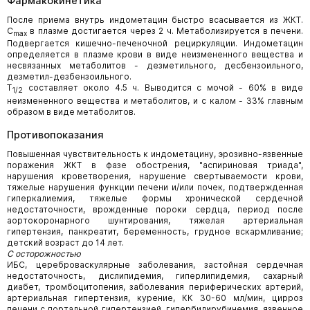
Фармакокинетика
После приема внутрь индометацин быстро всасывается из ЖКТ.
C
в плазме достигается через 2 ч. Метаболизируется в печени.
max
Подвергается кишечно-печеночной рециркуляции. Индометацин
определяется в плазме крови в виде неизмененного вещества и
несвязанных метаболитов - дезметильного, десбензоильного,
дезметил-дезбензоильного.
T
составляет около 4.5 ч. Выводится с мочой - 60% в виде
1/2
неизмененного вещества и метаболитов, и с калом - 33% главным
образом в виде метаболитов.
Противопоказания
Повышенная чувствительность к индометацину, эрозивно-язвенные
поражения ЖКТ в фазе обострения, "аспириновая триада",
нарушения кроветворения, нарушение свертываемости крови,
тяжелые нарушения функции печени и/или почек, подтвержденная
гиперкалиемия, тяжелые формы хронической сердечной
недостаточности, врожденные пороки сердца, период после
аортокоронарного шунтирования, тяжелая артериальная
гипертензия, панкреатит, беременность, грудное вскармливание;
детский возраст до 14 лет.
С осторожностью
ИБС, цереброваскулярные заболевания, застойная сердечная
недостаточность, дислипидемия, гиперлипидемия, сахарный
диабет, тромбоцитопения, заболевания периферических артерий,
артериальная гипертензия, курение, КК 30-60 мл/мин, цирроз
печени с портальной гипертензией, гипербилирубинемия, язвенное