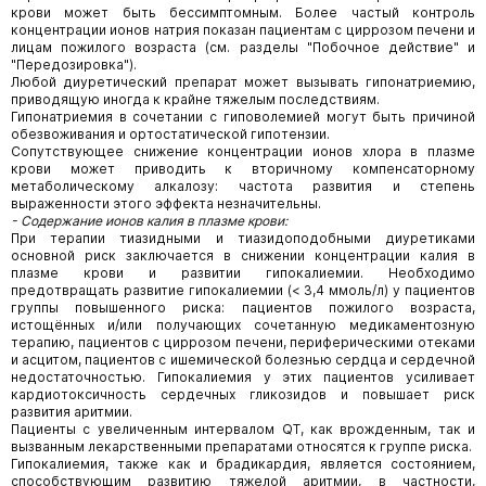
крови может быть бессимптомным. Более частый контроль
концентрации ионов натрия показан пациентам с циррозом печени и
лицам пожилого возраста (см. разделы "Побочное действие" и
"Передозировка").
Любой диуретический препарат может вызывать гипонатриемию,
приводящую иногда к крайне тяжелым последствиям.
Гипонатриемия в сочетании с гиповолемией могут быть причиной
обезвоживания и ортостатической гипотензии.
Сопутствующее снижение концентрации ионов хлора в плазме
крови может приводить к вторичному компенсаторному
метаболическому алкалозу: частота развития и степень
выраженности этого эффекта незначительны.
- Содержание ионов калия в плазме крови:
При терапии тиазидными и тиазидоподобными диуретиками
основной риск заключается в снижении концентрации калия в
плазме крови и развитии гипокалиемии. Необходимо
предотвращать развитие гипокалиемии (< 3,4 ммоль/л) у пациентов
группы повышенного риска: пациентов пожилого возраста,
истощённых и/или получающих сочетанную медикаментозную
терапию, пациентов с циррозом печени, периферическими отеками
и асцитом, пациентов с ишемической болезнью сердца и сердечной
недостаточностью. Гипокалиемия у этих пациентов усиливает
кардиотоксичность сердечных гликозидов и повышает риск
развития аритмии.
Пациенты с увеличенным интервалом QT, как врожденным, так и
вызванным лекарственными препаратами относятся к группе риска.
Гипокалиемия, также как и брадикардия, является состоянием,
способствующим развитию тяжелой аритмии, в частности,