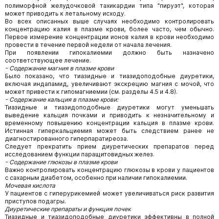
полиморфной желудочковой тахикардии типа "пируэт", которая
может приводить к летальному исходу.
Во всех описанных выше случаях необходимо контролировать
концентрацию калия в плазме крови, более часто, чем обычно.
Первое измерение концентрации ионов калия в крови необходимо
провести в течение первой недели от начала лечения.
При появлении гипокалиемии должно быть назначено
соответствующее лечение.
- Содержание магния в плазме крови
Было показано, что тиазидные и тиазидоподобные диуретики,
включая индапамид, увеличивают экскрецию магния с мочой, что
может привести к гипомагниемии (см. разделы 4.5 и 4.8).
- Содержание кальция в плазме крови:
Тиазидные и тиазидоподобные диуретики могут уменьшать
выведение кальция почками и приводить к незначительному и
временному повышению концентрации кальция в плазме крови.
Истинная гиперкальциемия может быть следствием ранее не
диагностированного гиперпаратиреоза.
Следует прекратить прием диуретических препаратов перед
исследованием функции паращитовидных желез.
- Содержание глюкозы в плазме крови
Важно контролировать концентрацию глюкозы в крови у пациентов
с сахарным диабетом, особенно при наличии гипокалиемии.
Мочевая кислота
У пациентов с гиперурикемией может увеличиваться риск развития
приступов подагры.
Диуретические препараты и функция почек
Тиазидные и тиазидоподобные диуретики эффективны в полной