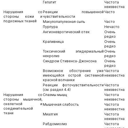
Гепатит
Частота
неизвестна
Нарушения со
Реакции повышенной
Часто
стороны кожи и
чувствительности
подкожных тканей
Макулопапулезная сыпь
Часто
Пурпура
Нечасто
Ангионевротический отек
Очень
редко
Крапивница
Очень
редко
Токсический эпидермальный
Очень
некролиз
редко
Синдром Стивенса-Джонсона
Очень
редко
Возможное обострение уже
Частота
имеющейся острой системной
неизвестна
красной волчанки
Реакции фоточувствительности
Частота
(см. раздел 4.4)
неизвестна
Нарушения со
Спазмы мышц
Частота
стороны мышечной,
неизвестна
скелетной и
Мышечная слабость
Частота
соединительной
неизвестна
ткани
Миалгия
Частота
неизвестна
Рабдомиолиз
Частота