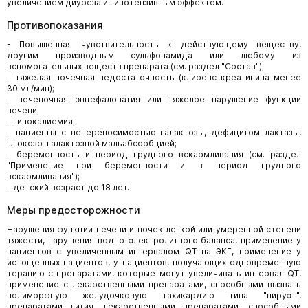
увеличением диуреза и гипотензивным эффектом.
Противопоказания
- Повышенная чувствительность к действующему веществу,
другим производным сульфонамида или любому из
вспомогательных веществ препарата (см. раздел "Состав");
- тяжелая почечная недостаточность (клиренс креатинина менее
30 мл/мин);
- печеночная энцефалопатия или тяжелое нарушение функции
печени;
- гипокалиемия;
- пациенты с непереносимостью галактозы, дефицитом лактазы,
глюкозо-галактозной мальабсорбцией;
- беременность и период грудного вскармливания (см. раздел
"Применение при беременности и в период грудного
вскармливания");
- детский возраст до 18 лет.
Меры предосторожности
Нарушения функции печени и почек легкой или умеренной степени
тяжести, нарушения водно-электролитного баланса, применение у
пациентов с увеличенным интервалом QТ на ЭКГ, применение у
истощённых пациентов, у пациентов, получающих одновременную
терапию с препаратами, которые могут увеличивать интервал QT,
применение с лекарственными препаратами, способными вызвать
полиморфную желудочковую тахикардию типа "пируэт",
препаратами лития, лекарственными препаратами, способными