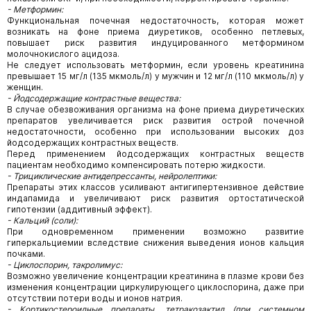
- Метформин:
Функциональная почечная недостаточность, которая может
возникать на фоне приема диуретиков, особенно петлевых,
повышает риск развития индуцированного метформином
молочнокислого ацидоза.
Не следует использовать метформин, если уровень креатинина
превышает 15 мг/л (135 мкмоль/л) у мужчин и 12 мг/л (110 мкмоль/л) у
женщин.
- Йодсодержащие контрастные вещества:
В случае обезвоживания организма на фоне приема диуретических
препаратов увеличивается риск развития острой почечной
недостаточности, особенно при использовании высоких доз
йодсодержащих контрастных веществ.
Перед применением йодсодержащих контрастных веществ
пациентам необходимо компенсировать потерю жидкости.
- Трициклические антидепрессанты, нейролептики:
Препараты этих классов усиливают антигипертензивное действие
индапамида и увеличивают риск развития ортостатической
гипотензии (аддитивный эффект).
- Кальций (соли):
При одновременном применении возможно развитие
гиперкальциемии вследствие снижения выведения ионов кальция
почками.
- Циклоспорин, такролимус:
Возможно увеличение концентрации креатинина в плазме крови без
изменения концентрации циркулирующего циклоспорина, даже при
отсутствии потери воды и ионов натрия.
- Кортикостероидные препараты, тетракозактид (при системном