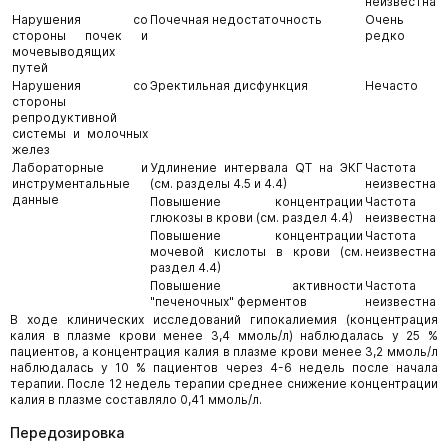
неизвестна
Нарушения со
Почечная недостаточность
Очень
стороны почек и
редко
мочевыводящих
путей
Нарушения со
Эректильная дисфункция
Нечасто
стороны
репродуктивной
системы и молочных
желез
Лабораторные и
Удлинение интервала QT на ЭКГ
Частота
инструментальные
(см. разделы 4.5 и 4.4)
неизвестна
данные
Повышение концентрации
Частота
глюкозы в крови (см. раздел 4.4)
неизвестна
Повышение концентрации
Частота
мочевой кислоты в крови (см.
неизвестна
раздел 4.4)
Повышение активности
Частота
"печеночных" ферментов
неизвестна
В ходе клинических исследований гипокалиемия (концентрация
калия в плазме крови менее 3,4 ммоль/л) наблюдалась у 25 %
пациентов, а концентрация калия в плазме крови менее 3,2 ммоль/л
наблюдалась у 10 % пациентов через 4-6 недель после начала
терапии. После 12 недель терапии среднее снижение концентрации
калия в плазме составляло 0,41 ммоль/л.
Передозировка