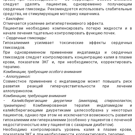
следует уделять пациентам, одновременно получающим
сердечные гликозиды. Рекомендуется использовать слабительные
средства, не стимулирующие моторику кишечника.
- Баклофен:
Отмечается усиление антигипертензивного эффекта.
Пациентам необходимо компенсировать потерю жидкости и в
начале лечения тщательно контролировать функцию почек.
- Сердечные гликозиды:
Гипокалиемия усиливает токсические эффекты сердечных
гликозидов.
При одновременном применении индапамида и сердечных
гликозидов следует контролировать концентрацию калия в плазме
крови, показатели ЭКГ и, при необходимости, корректировать
терапию.
Комбинации, требующие особого внимания
- Аллопуринол:
Совместное применение с индапамидом может повышать риск
развития реакций гиперчувствительности при лечении
аллопуринолом.
Комбинации, требующие внимания
- Калийсберегающие диуретики (амилорид, спиронолактон,
триамтерен):
Комбинированная терапия индапамидом и
калийсберегающими диуретиками целесообразна у некоторых
пациентов, однако при этом не исключается возможность развития
гипокалиемии или гиперкалиемии (особенно у
пациентов с почечной
недостаточностью или у пациентов с сахарным диабетом).
Необходимо контролировать уровень калия в плазме крови,
показатели ЭКГ и, при необходимости, корректировать терапию.