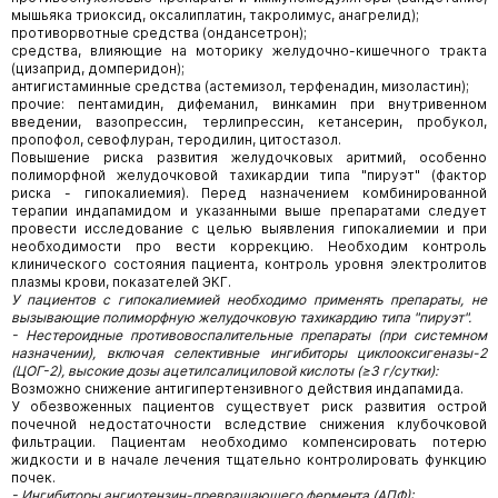
мышьяка триоксид, оксалиплатин, такролимус, анагрелид);
противорвотные средства (ондансетрон);
средства, влияющие на моторику желудочно-кишечного тракта
(цизaпpид, домперидон);
антигистаминные средства (астемизол, терфенадин, мизоластин);
прочие: пентамидин, дифеманил, винкамин при внутривенном
введении, вазопрессин, терлипрессин, кeтaнcерин, пробукол,
пропофол, севофлуран, теродилин, цитостазол.
Повышение риска развития желудочковых аритмий, особенно
полиморфной желудочковой тахикардии типа "пируэт" (фактор
риска - гипокалиемия). Перед назначением комбинированной
терапии индапамидом и указанными выше препаратами следует
провести исследование с целью выявления гипокалиемии и при
необходимости про вести коррекцию. Необходим контроль
клинического состояния пациента, контроль уровня электролитов
плазмы крови, показателей ЭКГ.
У пациентов с гипокалиемией необходимо применять препараты, не
вызывающие полиморфную желудочковую тахикардию типа "пируэт".
- Нестероидные противовоспалительные препараты (при системном
назначении), включая селективные ингибиторы циклооксигеназы-2
(ЦОГ-2), высокие дозы ацетилсалициловой кислоты (≥3 г/сутки):
Возможно снижение антигипертензивного действия индапамида.
У обезвоженных пациентов существует риск развития острой
почечной недостаточности вследствие снижения клубочковой
фильтрации. Пациентам необходимо компенсировать потерю
жидкости и в начале лечения тщательно контролировать функцию
почек.
- Ингибиторы ангиотензин-превращающего фермента (АПФ):