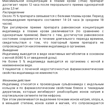
Максимальной концентрации в плазме крови (Tmax) препарат
достигает через 1­2 часа после перорального приема однократной
дозы 2,5 мг.
Распределение
Около 75 % препарата связывается с белками плазмы крови. Период
полувыведения препарата составляет 14-24 часа (в среднем 18
часов).
При регулярном приеме препарата равновесная концентрация
индапамида в плазме крови увеличивается (по сравнению с
однократным приемом). Вместе с тем, достигнутое равновесное
состояние сохраняется в течение длительного периода времени,
свидетельствуя о том, что повторный прием препарата не
сопровождается накоплением индапамида в организме.
Выведение
Индапамид выводится в виде неактивных метаболитов в основном
с мочой (60­80 % от введенной дозы).
Не более 5 % индапамида выводится из организма с мочой в
неизмененном виде.
У пациентов с почечной недостаточностью фармакокинетические
свойства индапамида не изменяются.
Механизм действия
Индапамид относится к производным сульфонамида с индольным
кольцом и по фармакологическим свойствам близок к тиазидным
диуретикам, которые ингибируют реабсорбцию ионов натрия в
кортикальном сегменте петли нефрона.
При этом увеличивается выделение почками ионов натрия, хлора, и,
в меньшей степени, ионов калия и магния, что сопровождается