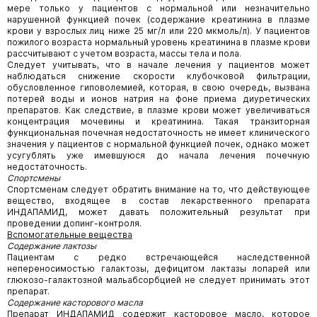
мере только у пациентов с нормальной или незначительно
нарушенной функцией почек (содержание креатинина в плазме
крови у взрослых лиц ниже 25 мг/л или 220 мкмоль/л). У пациентов
пожилого возраста нормальный уровень креатинина в плазме крови
рассчитывают с учетом возраста, массы тела и пола.
Следует учитывать, что в начале лечения у пациентов может
наблюдаться снижение скорости клубочковой фильтрации,
обусловленное гиповолемией, которая, в свою очередь, вызвана
потерей воды и ионов натрия на фоне приема диуретических
препаратов. Как следствие, в плазме крови может увеличиваться
концентрация мочевины и креатинина. Такая транзиторная
функциональная почечная недостаточность не имеет клинического
значения у пациентов с нормальной функцией почек, однако может
усугублять уже имевшуюся до начала лечения почечную
недостаточность.
Спортсмены
Спортсменам следует обратить внимание на то, что действующее
вещество, входящее в состав лекарственного препарата
ИНДАПАМИД, может давать положительный результат при
проведении допинг-контроля.
Вспомогательные вещества
Содержание лактозы
Пациентам с редко встречающейся наследственной
непереносимостью галактозы, дефицитом лактазы лопарей или
глюкозо-галактозной мальабсорбцией не следует принимать этот
препарат.
Содержание касторового масла
Препарат ИНДАПАМИД содержит касторовое масло, которое