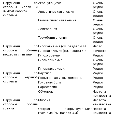
Нарушения со
Агранулоцитоз
Очень
стороны крови и
редко
лимфатической
Апластическая анемия
Очень
системы
редко
Гемолитическая анемия
Очень
редко
Лейкопения
Очень
редко
Тромбоцитопения
Очень
редко
Нарушения со
Гипокалиемия (см. раздел 4.4)
Часто
стороны обмена
Гипонатриемия (см. раздел 4.4)
Нечасто
веществ и питания
Гипохлоремия
Редко
Гипомагниемия
Очень
редко
Гиперкальциемия
Редко
Нарушения со
Вертиго
Редко
стороны нервной
Повышенная утомляемость
Редко
системы
Головная боль
Редко
Парестезия
Редко
Обморок
Частота
неизвестна
Нарушения со
Миопия
Частота
стороны органа
неизвестна
зрения
Острая закрытоугольная
Частота
глаукома (см. раздел 4.4)
неизвестна