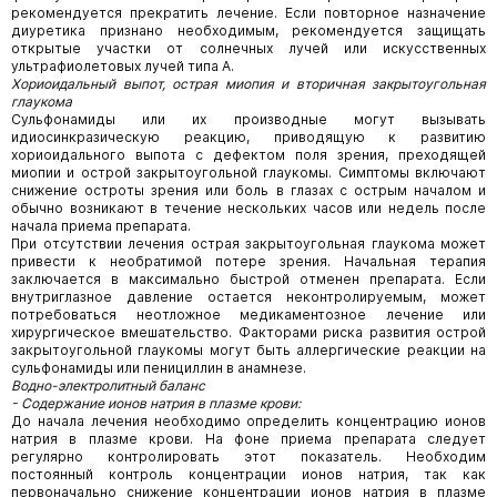
рекомендуется прекратить лечение. Если повторное назначение
диуретика признано необходимым, рекомендуется защищать
открытые участки от солнечных лучей или искусственных
ультрафиолетовых лучей типа А.
Хориоидальный выпот, острая миопия и вторичная закрытоугольная
глаукома
Сульфонамиды или их производные могут вызывать
идиосинкразическую реакцию, приводящую к развитию
хориоидального выпота с дефектом поля зрения, преходящей
миопии и острой закрытоугольной глаукомы. Симптомы включают
снижение остроты зрения или боль в глазах с острым началом и
обычно возникают в течение нескольких часов или недель после
начала приема препарата.
При отсутствии лечения острая закрытоугольная глаукома может
привести к необратимой потере зрения. Начальная терапия
заключается в максимально быстрой отменен препарата. Если
внутриглазное давление остается неконтролируемым, может
потребоваться неотложное медикаментозное лечение или
хирургическое вмешательство. Факторами риска развития острой
закрытоугольной глаукомы могут быть аллергические реакции на
сульфонамиды или пенициллин в анамнезе.
Водно-электролитный баланс
- Содержание ионов натрия в плазме крови:
До начала лечения необходимо определить концентрацию ионов
натрия в плазме крови. На фоне приема препарата следует
регулярно контролировать этот показатель. Необходим
постоянный контроль концентрации ионов натрия, так как
первоначально снижение концентрации ионов натрия в плазме