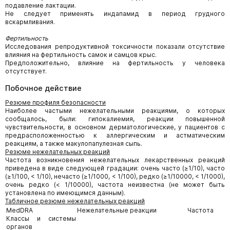
подавление лактации.
Не следует применять индапамид в период грудного
вскармливания.
Фертильность
Исследования репродуктивной токсичности показали отсутствие
влияния на фертильность самок и самцов крыс.
Предположительно, влияние на фертильность у человека
отсутствует.
Побочное действие
Резюме профиля безопасности
Наиболее частыми нежелательными реакциями, о которых
сообщалось, были: гипокалиемия, реакции повышенной
чувствительности, в основном дерматологические, у пациентов с
предрасположенностью к аллергическим и астматическим
реакциям, а также макулопапулезная сыпь.
Резюме нежелательных реакций
Частота возникновения нежелательных лекарственных реакций
приведена в виде следующей градации: очень часто (≥1/10), часто
(≥1/100, < 1/10), нечасто (≥1/1000, < 1/100), редко (≥1/10000, < 1/1000),
очень редко (< 1/10000), частота неизвестна (не может быть
установлена по имеющимся данным).
Табличное резюме нежелательных реакций
MedDRA
Нежелательные реакции
Частота
Классы и системы
органов