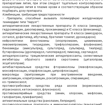
препаратами лития, при этом следует тщательно контролировать
концентрацию лития в плазме крови и соответствующим образом
подбирать дозу препарата.
Комбинации, требующие предосторожности
- Препараты, способные вызывать полиморфную желудочковую
тахикардию типа "пируэт":
антиаритмические лекарственные препараты IA класса (хинидин,
гидрохинидин, дизопирамид, прокаинамид) и IC класса (флекаинид);
антиаритмические лекарственные препараты III класса (амиодарон,
соталол, дофетилид, ибутилид, бретилия тозилат, дронедарон);
нейролептики: фенотиазины (хлорпромазин, циамемазин,
левомепромазин, тиоридазин, трифлуоперазин, флуфеназин);
бензамиды (амисульприд, сультoпpид, сульпирид, тиаприд);
бутирофеноны (дроперидол, галоперидол); пимозид, сертиндол;
антидепрессанты: трициклические антидепрессанты, селективные
ингибиторы обратного захвата серотонина (циталопрам,
эсциталопрам);
антибактериальные средства: фторхинолоны (левофлоксацин,
моксифлоксацин, спарфлоксацин, ципрофлоксацин);
макролиды (эритромицин при внутривенном введении,
азитромицин, кларитромицин, рокситромицин, спирамицин);
ко-тримоксазол;
противогрибковые средства ряда азолов (вopиконазол,
итраконазол, кетоконазол, флуконазол);
противомалярийные средства (хинин, хлорохин, мефлохин,
галофантрин, лумефантрин);
антиангинальные средства (ранолазин, бепридил);
противоопухолевые препараты и иммуномодуляторы (вандeтaниб,