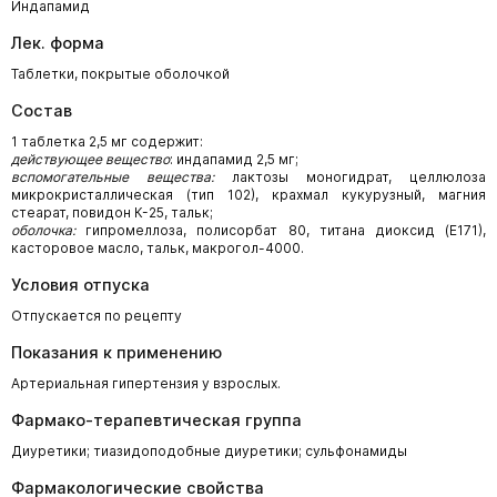
Индапамид
Лек. форма
Таблетки, покрытые оболочкой
Состав
1 таблетка 2,5 мг содержит:
действующее вещество
: индапамид 2,5 мг;
вспомогательные вещества:
лактозы моногидрат, целлюлоза
микрокристаллическая (тип 102), крахмал кукурузный, магния
стеарат, повидон К-25, тальк;
оболочка:
гипромеллоза, полисорбат 80, титана диоксид (Е171),
касторовое масло, тальк, макрогол-4000.
Условия отпуска
Отпускается по рецепту
Показания к применению
Артериальная гипертензия у взрослых.
Фармако-терапевтическая группа
Диуретики; тиазидоподобные диуретики; сульфонамиды
Фармакологические свойства