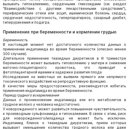
вызывать гипокалиемию, сердечными гликозидами (см. раздел
"Взаимодействие с другими лекарственными средствами"),
периферические отеки или асцит, ишемическая болезнь сердца,
сердечная недостаточность, гиперпаратиреоз, сахарный диабет,
гиперурикемия и подагра.
Применение при беременности и кормлении грудью
Беременность
В настоящий момент нет достаточного количества данных о
применении индапамида во время беременности (описано менее
300 случаев).
Длительное применение тиазидных диуретиков в III триместре
беременности может вызывать гиповолемию у матери и снижение
маточно-плацентарного кровотока, что приводит к
фетоплацентарной ишемии и задержке развития плода.
Исследования на животных не выявили прямого или непрямого
токсического воздействия на репродуктивную функцию.
В качестве меры предосторожности, рекомендуется избегать
применения индапамида во время беременности.
Период грудного вскармливания
Данных о проникновении индапамида или его метаболитов в
грудное молоко у человека недостаточно.
У новорожденного может развиться повышенная чувствительность
к производным сульфонамида и гипокалиемия. В связи с этим, риск
для новорожденного/младенца не может быть исключен.
Индапамид близок к тиазидным диуретикам, прием которых
вызывает уменьшение количества грудного молока или даже