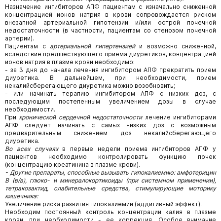
Назначение ингибиторов АПФ пациентам с изначально сниженной
концентрацией ионов натрия в крови сопровождается риском
внезапной артериальной гипотензии и/или острой почечной
недостаточности (в частности, пациентам со стенозом почечной
артерии).
Пациентам с
артериальной гипертензией
и возможно сниженной,
вследствие предшествующего приема диуретиков, концентрацией
ионов натрия в плазме крови необходимо:
- за 3 дня до начала лечения ингибитором АПФ прекратить прием
диуретика. В дальнейшем, при необходимости, прием
некалийсберегающего диуретика можно возобновить;
- или начинать терапию ингибитором АПФ с низких доз, с
последующим постепенным увеличением дозы в случае
необходимости.
При
хронической сердечной недостаточности
лечение ингибиторами
АПФ следует начинать с самых низких доз с возможным
предварительным снижением доз некалийсберегающего
диуретика.
Во всех случаях
в первые недели приема ингибиторов АПФ у
пациентов необходимо контролировать функцию почек
(концентрацию креатинина в плазме крови).
- Другие препараты, способные вызывать гипокалиемию: амфотерицин
B
(в/в), глюко- и минералокортикоиды (при системном применении),
тетракозактид, слабительные средства, стимулирующие моторику
кишечника:
Увеличение риска развития гипокалиемии (аддитивный эффект).
Необходим постоянный контроль концентрации калия в плазме
крови, при необходимости - ее коррекция. Особое внимание