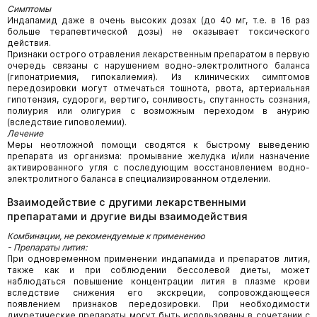
Симптомы
Индапамид даже в очень высоких дозах (до 40 мг, т.е. в 16 раз
больше терапевтической дозы) не оказывает токсического
действия.
Признаки острого отравления лекарственным препаратом в первую
очередь связаны с нарушением водно-электролитного баланса
(гипонатриемия, гипокалиемия). Из клинических симптомов
передозировки могут отмечаться тошнота, рвота, артериальная
гипотензия, судороги, вертиго, сонливость, спутанность сознания,
полиурия или олигурия с возможным переходом в анурию
(вследствие гиповолемии).
Лечение
Меры неотложной помощи сводятся к быстрому выведению
препарата из организма: промывание желудка и/или назначение
активированного угля с последующим восстановлением водно-
электролитного баланса в специализированном отделении.
Взаимодействие с другими лекарственными
препаратами и другие виды взаимодействия
Комбинации, не рекомендуемые к применению
- Препараты лития:
При одновременном применении индапамида и препаратов лития,
также как и при соблюдении бессолевой диеты, может
наблюдаться повышение концентрации лития в плазме крови
вследствие снижения его экскреции, сопровождающееся
появлением признаков передозировки. При необходимости
диуретические препараты могут быть использованы в сочетании с