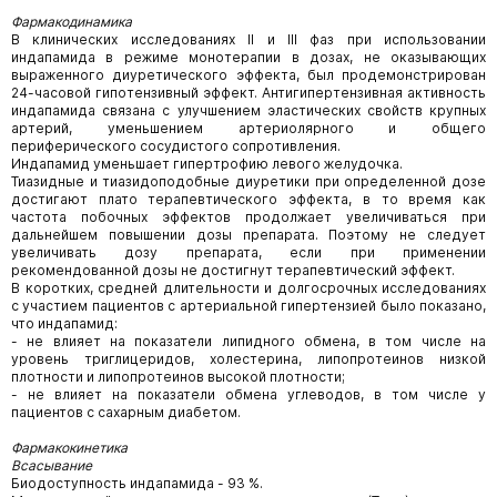
Фармакодинамика
В клинических исследованиях II и III фаз при использовании
индапамида в режиме монотерапии в дозах, не оказывающих
выраженного диуретического эффекта, был продемонстрирован
24-часовой гипотензивный эффект. Антигипертензивная активность
индапамида связана с улучшением эластических свойств крупных
артерий, уменьшением артериолярного и общего
периферического сосудистого сопротивления.
Индапамид уменьшает гипертрофию левого желудочка.
Тиазидные и тиазидоподобные диуретики при определенной дозе
достигают плато терапевтического эффекта, в то время как
частота побочных эффектов продолжает увеличиваться при
дальнейшем повышении дозы препарата. Поэтому не следует
увеличивать дозу препарата, если при применении
рекомендованной дозы не достигнут терапевтический эффект.
В коротких, средней длительности и долгосрочных исследованиях
с участием пациентов с артериальной гипертензией было показано,
что индапамид:
- не влияет на показатели липидного обмена, в том числе на
уровень триглицеридов, холестерина, липопротеинов низкой
плотности и липопротеинов высокой плотности;
- не влияет на показатели обмена углеводов, в том числе у
пациентов с сахарным диабетом.
Фармакокинетика
Всасывание
Биодоступность индапамида - 93 %.