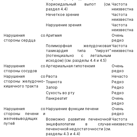
Хориоидальный выпот (см.
Частота
раздел 4.4)
неизвестна
Нечеткое зрение
Частота
неизвестна
Нарушение зрения
Частота
неизвестна
Нарушения со
Аритмия
Очень
стороны сердца
редко
Полиморфная желудочковая
Частота
тахикардия типа "пируэт"
неизвестна
(потенциально с летальным
исходом) (см. разделы 4.4 и 4.5)
Нарушения со
Артериальная гипотензия
Очень
стороны сосудов
редко
Нарушения со
Рвота
Нечасто
стороны желудочно-
Тошнота
Редко
кишечного тракта
Запор
Редко
Сухость во рту
Редко
Панкреатит
Очень
редко
Нарушения со
Нарушение функции печени
Очень
стороны печени и
редко
желчевыводящих
Возможно развитие печеночной
Частота
путей
энцефалопатии в случае
неизвестна
печеночной недостаточности (см.
разделы 4.3 и 4.4)