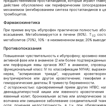
предшественником простагландинов, которые играют главну
действие обусловлено как периферическим (опосредованн
механизмом (ингибированием синтеза простагландинов в ц
тромбоцитов.
Фармакокинетика
При приеме внутрь ибупрофен практически полностью аб
всасывания. Метаболизируется в печени (90%). T
соста
1/2
метаболитов (70%), 10% - в неизмененном виде; 20% выводи
Противопоказания
Повышенная чувствительность к ибупрофену; эрозивно-язв
активной фазе или в анамнезе (2 или более подтвержденных
или перфорация язвы органов ЖКТ в анамнезе, спровоц
(функциональный класс IV по классификации NYHA); выраже
нерва, "аспириновая триада", нарушения кроветворе
внутричерепное или другое кровотечение; гемофилия и 
геморрагические диатезы; III триместр беременности.
С осторожностью:
одновременный прием других НПВС; нал
двенадцатиперстной кишки или язвенного кровотечения ЖК
язвенный колит; бронхиальная астма или аллергические з
волчанка или смешанное заболевание соединительной ткани
оспа; почечная недостаточность, в т.ч. при обезвожив