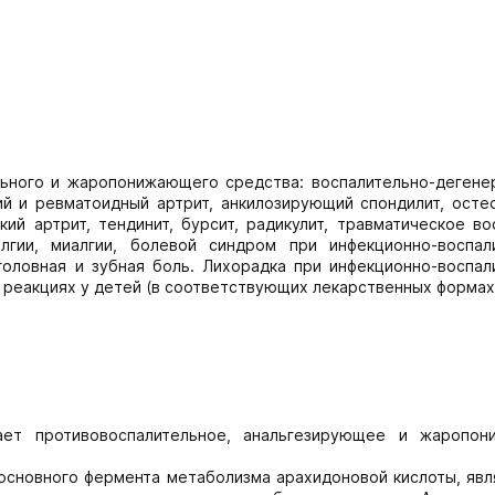
льного и жаропонижающего средства: воспалительно-дегене
ий и ревматоидный артрит, анкилозирующий спондилит, осте
ий артрит, тендинит, бурсит, радикулит, травматическое во
алгии, миалгии, болевой синдром при инфекционно-воспал
головная и зубная боль. Лихорадка при инфекционно-воспал
х реакциях у детей (в соответствующих лекарственных формах
вает противовоспалительное, анальгезирующее и жаропо
 основного фермента метаболизма арахидоновой кислоты, яв