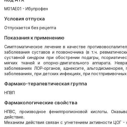
M01AE01 - Ибупрофен
Условия отпуска
Отпускается без рецепта
Показания к применению
Симптоматическое лечение в качестве противовоспалите
заболевания суставов и позвоночника (в т.ч. ревматическ
суставной синдром при обострении подагры, псориатическ
мягких тканей и опорно-двигательного аппарата. Невр
заболеваниях ЛОР-органов, аднексите, альгодисменорея, 
заболеваниях, при детских инфекциях, при постпрививочны
Фармако-терапевтическая группа
НПВП
Фармакологические свойства
НПВС, производное фенилпропионовой кислоты. Оказы
действие.
Механизм действия связан с угнетением активности ЦОГ -