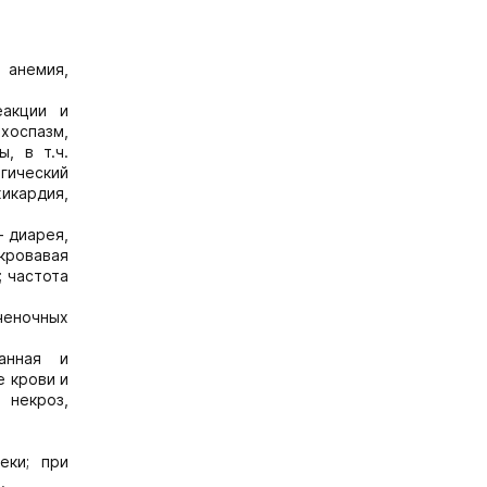
 анемия,
еакции и
хоспазм,
, в т.ч.
гический
хикардия,
- диарея,
 кровавая
; частота
ченочных
анная и
е крови и
 некроз,
еки; при
.