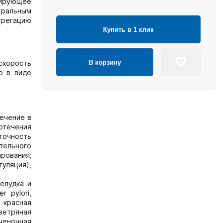
езирующее
тральным
грегацию
Купить в 1 клик
В корзину
скорость
о в виде
ечение в
вотечения
точность
ительного
рования;
уляция),
елудка и
 pylori,
 красная
 ветряная
ченочная