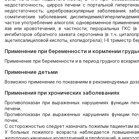
недостаточность, цирроз печени с портальной гипертензи
недостаточность; цереброваскулярные заболевания; заб
соматические заболевания; дислипидемия/гиперлипидемия
частое употребление алкоголя; одновременное применение 
язв или кровотечения, в частности, пероральных ГКС (в т
ингибиторов обратного захвата серотонина (в т.ч. циталопр
ацетилсалициловой кислоты, клопидогрела); I-II триместр б
Применение при беременности и кормлении грудь
Применение при беременности и в период грудного вскармл
Применение детьми
Возможно применение по показаниям в рекомендуемых доза
Применения при хронических заболеваниях
Противопоказан при выраженных нарушениях функции пе
печени.
Противопоказан при выраженных нарушениях функции по
почек.
С осторожностью следует назначать пожилым пациентам во
У больных пожилого возраста наблюдается повышенна
желудочно-кишечных кровотечений и перфораций, в некотор