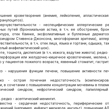
шения кроветворения (анемия, лейкопения, апластическая
ранулоцитоз).
ерчувствительности - неспецифические аллергические р
ых путей (бронхиальная астма, в т.ч. ее обострение, брон
рпура, отек Квинке, эксфолиативные и буллезные дерматозы
 синдром Стивенса-Джонсона, многоформная эритема), аллер
ствительности, в т.ч. отек лица, языка и гортани, одышка, та
елый анафилактический шок).
те, тошнота, диспепсия (в т.ч. изжога, вздутие живота); редко 
, перфорация или желудочно-кишечное кровотечение, мелена,
 у пациентов пожилого возраста, язвенный стоматит, гастрит
ко - нарушения функции печени, повышение активности пе
ко - острая почечная недостаточность (компенсиров
, в сочетании с повышением концентрации мочевины в плазм
тический синдром, нефротический синдром, папиллярный
 редко - асептический менингит.
звестна - сердечная недостаточность, периферические от
нений (например, инфаркт миокарда, инсульт), повышение АД