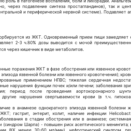
ю роль в патогенезе воспаления, боли и лихорадки. Анальг
о, через подавление синтеза простагландинов), так и цен
ентральной и периферической нервной системе). Подавляет а
сорбируется из ЖКТ. Одновременный прием пищи замедляет 
вляет 2-3 ч.80% дозы выводится с мочой преимущественн
тся через кишечник в виде метаболитов.
енные поражения ЖКТ в фазе обострения или язвенное кровот
 эпизода язвенной болезни или язвенного кровотечения); кро
ированные применением НПВС; тяжелая сердечная недоста
нные нарушения функции почек и/или печени; заболевания зр
ния; период после проведения аортокоронарного шунти
другие нарушения свертываемости крови (в т.ч. гипокоаг
ичие в анамнезе однократного эпизода язвенной болезни ж
Т; гастрит, энтерит, колит, наличие инфекции Helicobacter
аболевания в стадии обострения или в анамнезе; системная
 (синдром Шарпа) - повышен риск асептического менингита;
ании (КК менее 30-60 мл/мин), нефротический синдром, пе