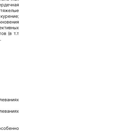
ердечная
 тяжелые
курение;
икновения
лективных
ов (в т.т
.
леваниях
леваниях
особенно