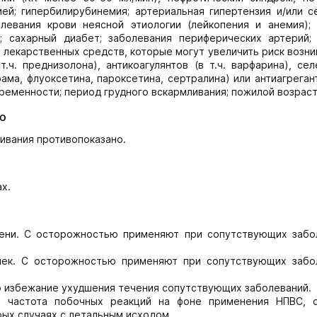
ей; гипербилирубинемия; артериальная гипертензия и/или с
олевания крови неясной этиологии (лейкопения и анемия);
; сахарный диабет; заболевания периферических артерий; 
лекарственных средств, которые могут увеличить риск возн
.ч. преднизолона), антикоагулянтов (в т.ч. варфарина), се
ама, флуоксетина, пароксетина, сертралина) или антиагрегант
еременности; период грудного вскармливания; пожилой возраст
ю
ивания противопоказано.
х.
чени. С осторожностью применяют при сопутствующих забо
чек. С осторожностью применяют при сопутствующих забо
 избежание ухудшения течения сопутствующих заболеваний.
я частота побочных реакций на фоне применения НПВС, 
ых случаях с летальным исходом.