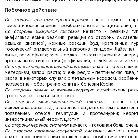
Побочное действие
Со стороны системы кроветворения:
очень редко - нару
гемолитическая анемия, тромбоцитопения, панцитопения, аг
Со стороны иммунной системы:
нечасто - реакции гип
анафилактические реакции, реакции со стороны дыхательн
одышка, диспноэ), кожные реакции (зуд, крапивница, пу
токсический эпидермальный некролиз (синдром Лайелла),
ринит, эозинофилия; очень редко - тяжелые реакции гиперчув
артериальная гипотензия (анафилаксия, отек Квинке или тяж
Со стороны пищеварительной системы:
нечасто - боль в живо
метеоризм, запор, рвота; очень редко - пептическая язва
рвота, в некоторых случаях с летальным исходом, особенно
неизвестна - обострение колита и болезни Крона.
Со стороны печени и желчевыводящих путей:
очень ред
трансаминаз, гепатит и желтуха.
Со стороны мочевыделительной системы:
очень ред
декомпенсированная), особенно при длительном применении
появлением отеков, гематурии и протеинурии; нефри
интерстициальный нефрит, цистит.
Со стороны нервной системы:
нечасто - головная боль; очень
Со стороны сердечно-сосудистой системы:
частота неи
длительном применении повышен риск тромботических ослож