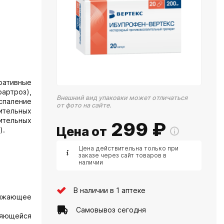
ративные
оартроз),
Внешний вид упаковки может отличаться
спаление
от фото на сайте.
ительных
ительных
299
₽
Цена от
).
Цена действительна только при
заказе через сайт товаров в
наличии
В наличии в 1 аптеке
нижающее
Самовывоз сегодня
ляющейся