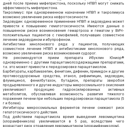
дней после приема мифепристона, поскольку НПВП могут снижать
эффективность мифепристона.
Такролимус: при одновременном назначении НПВП и такролимуса
возможно увеличение риска нефротоксичности.
Зидовудин: одновременное применение НПВП и зидовудина может
привести к повышению гематотоксичности. Имеются данные о
повышенном риске возникновения гемартроза и гематом у ВИЧ-
положительных пациентов с гемофилией, получавших совместное
лечение зидовудином и ибупрофеном.
Антибиотики хинолонового ряда: у пациентов, получающих
совместное лечение НПВП и антибиотиками хинолонового ряда,
возможно увеличение риска возникновения судорог.
Не рекомендуется прием препарата Ибуклин Юниор®
одновременно с другими парацетамолсодержащими препаратами,
т.к. это может привести к передозировке парацетамолом.
Барбитураты, карбамазепин, фенитоин, дифенин, примидон и другие
противосудорожные средства, этанол, рифампицин, зидовудин,
флумецинол, фенилбутазон, бутадион, препараты зверобоя
продырявленного и другие индукторы микросомального окисления
увеличивают продукцию гидроксилированных активных
метаболитов, обуславливая возможность развития тяжелого
поражения печени при небольших передозировках парацетамола (5
г и более).
Ингибиторы микросомальных ферментов печени снижают риск
гепатотоксического действия.
Под действием парацетамола время выведения левомицетина
(хлорамфеникола) увеличивается в 5 раз, вследствие чего
возрастает риск отравления левомицетином (хлорамфениколом).