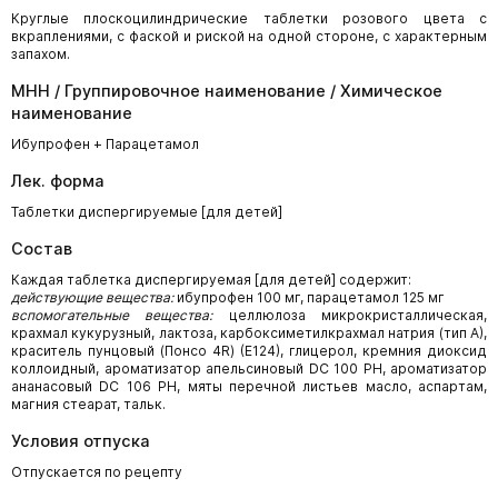
Круглые плоскоцилиндрические таблетки розового цвета с
вкраплениями, с фаской и риской на одной стороне, с характерным
запахом.
МНН / Группировочное наименование / Химическое
наименование
Ибупрофен + Парацетамол
Лек. форма
Таблетки диспергируемые [для детей]
Состав
Каждая таблетка диспергируемая [для детей] содержит:
действующие вещества:
ибупрофен 100 мг, парацетамол 125 мг
вспомогательные вещества:
целлюлоза микрокристаллическая,
крахмал кукурузный, лактоза, карбоксиметилкрахмал натрия (тип А),
краситель пунцовый (Понсо 4R) (Е124), глицерол, кремния диоксид
коллоидный, ароматизатор апельсиновый DC 100 PH, ароматизатор
ананасовый DC 106 PH, мяты перечной листьев масло, аспартам,
магния стеарат, тальк.
Условия отпуска
Отпускается по рецепту