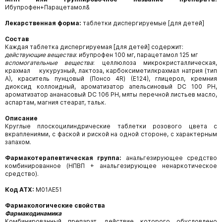
Ибупрофен+Парацетамол&
Лекарственная форма:
таблетки диспергируемые [для детей]
Состав
Каждая таблетка диспергируемая [для детей] содержит:
действующие вещества
: ибупрофен 100 мг, парацетамол 125 мг
вспомогательные вещества
: целлюлоза микрокристаллическая,
крахмал кукурузный, лактоза, карбоксиметилкрахмал натрия (тип
А), краситель пунцовый (Понсо 4R) (Е124), глицерол, кремния
диоксид коллоидный, ароматизатор апельсиновый DC 100 PH,
ароматизатор ананасовый DC 106 PH, мяты перечной листьев масло,
аспартам, магния стеарат, тальк.
Описание
Круглые плоскоцилиндрические таблетки розового цвета с
вкраплениями, с фаской и риской на одной стороне, с характерным
запахом.
Фармакотерапевтическая группа:
анальгезирующее средство
комбинированное (НПВП + анальгезирующее ненаркотическое
средство).
Код АТХ:
М01АЕ51
Фармакологические свойства
Фармакодинамика
Комбинированный препарат, действие которого обусловлено