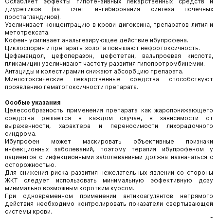
Ослабляет эффекты гипотензивных лекарственных средств и
диуретиков (за счет ингибирования синтеза почечных
простагландинов).
Увеличивает концентрацию в крови дигоксина, препаратов лития и
метотрексата.
Кофеин усиливает анальгезирующее действие ибупрофена.
Циклоспорин и препараты золота повышают нефротоксичность.
Цефамандол, цефоперазон, цефотетан, вальпроевая кислота,
пликамицин увеличивают частоту развития гипопротромбинемии.
Антациды и колестирамин снижают абсорбцию препарата.
Миелотоксические лекарственные средства способствуют
проявлению гематотоксичности препарата.
Особые указания
Целесообразность применения препарата как жаропонижающего
средства решается в каждом случае, в зависимости от
выраженности, характера и переносимости лихорадочного
синдрома.
Ибупрофен может маскировать объективные признаки
инфекционных заболеваний, поэтому терапия ибупрофеном у
пациентов с инфекционными заболеваниями должна назначаться с
осторожностью.
Для снижения риска развития нежелательных явлений со стороны
ЖКТ следует использовать минимальную эффективную дозу
минимально возможным коротким курсом.
При одновременном применении антикоагулянтов непрямого
действия необходимо контролировать показатели свертывающей
системы крови.