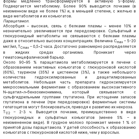
формы медленно трансформируется в активную S-форму.
Подвергается метаболизму. Более 90% выводится почками (в
неизменном виде не более 1%) и, в меньшей степени, с желчью в
виде метаболитов и их конъюгатов.
Парацетамол.
Абсорбция – высокая, связь с белками плазмы – менее 10% и
незначительно увеличивается при передозировке. Сульфатный и
глюкуронидный метаболиты не связываются с белками плазмы
даже в относительно высоких концентрациях. Величина C
– 5-20
max
мкг/мл, T
– 0,5
-
2 часа. Достаточно равномерно распределяется
Cmax
в жидких средах организма. Проникает через
гематоэнцефалический барьер.
Около 90
-
95 % парацетамола метаболизируется в печени с
образованием неактивных конъюгатов с глюкуроновой кислотой
(60%), таурином (35%) и цистеином (3%), а также небольшого
количества гидроксилированных и деацетилированных
метаболитов. Небольшая часть препарата гидроксилируется
микросомальными ферментами с образованием высокоактивного
N
-
ацетил
-
n
-
бензохинонимина, который связывается с
сульфгидрильными группами глутатиона. При истощении запасов
глутатиона в печени (при передозировке) ферментные системы
гепатоцитов могут блокироваться, приводя к развитию их некроза.
T
– 2-3 ч. Выводится почками, преимущественно в виде
1/2
глюкуронидных и сульфатных конъюгатов (менее 5% – в
неизмененном виде). В грудное молоко проникает менее 1 % от
принятой дозы парацетамола. У детей способность к образованию
конъюгатов с глюкуроновой кислотой ниже, чем у взрослых.