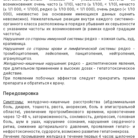
возникновения: очень часто (≥ 1/10), часто (≥ 1/100, < 1/10), нечасто
(≥ 1/1 000, < 1/100), редко (≥ 1/10 000, < 1/1 000), очень редко (< 1/10
000), неизвестно (на основании имеющихся данных оценить
невозможно). Нежелательные реакции внутри каждого системно-
органного класса расположены в порядке убывания их серьезности
с указанием частоты их возникновения (в рамках одной градации
частоты).
Нарушения со стороны иммунной системы:
редко - кожная сыпь, зуд,
крапивница.
Нарушения со стороны крови и лимфатической системы:
редко -
тромбоцитопения, лейкопения, панцитопения, нейтропения,
агранулоцитоз.
Желудочно-кишечные нарушения:
редко - диспептические явления,
при длительном применении в высоких дозах - гепатотоксическое
действие.
При появлении побочных эффектов следует прекратить прием
препарата и обратиться к врачу.
Передозировка
Симптомы:
желудочно-кишечные расстройства (абдоминальная
боль, диарея, тошнота, рвота, анорексия, боль в эпигастральной
области), увеличение протромбинового времени, кровотечение
через 12-48 ч, заторможенность, сонливость, депрессия, головная
боль, шум в ушах, нарушение сознания, нарушения сердечного
ритма, снижение артериального давления, проявления гепато- и
нефротоксичности, судороги, возможно развитие гепатонекроза.
Лечение:
промывание желудка в течение первых 4 часов; щелочное