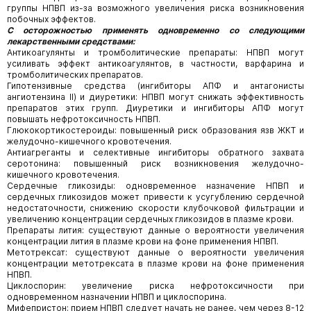
группы НПВП из-за возможного увеличения риска возникновения
побочных эффектов.
С осторожностью применять одновременно со следующими
лекарственными средствами:
Антикоагулянты и тромболитические препараты: НПВП могут
усиливать эффект антикоагулянтов, в частности, варфарина и
тромболитических препаратов.
Гипотензивные средства (ингибиторы АПФ и антагонисты
ангиотензина II) и диуретики: НПВП могут снижать эффективность
препаратов этих групп. Диуретики и ингибиторы АПФ могут
повышать нефротоксичность НПВП.
Глюкокортикостероиды: повышенный риск образования язв ЖКТ и
желудочно-кишечного кровотечения.
Антиагреганты и селективные ингибиторы обратного захвата
серотонина: повышенный риск возникновения желудочно-
кишечного кровотечения.
Сердечные гликозиды: одновременное назначение НПВП и
сердечных гликозидов может привести к усугублению сердечной
недостаточности, снижению скорости клубочковой фильтрации и
увеличению концентрации сердечных гликозидов в плазме крови.
Препараты лития: существуют данные о вероятности увеличения
концентрации лития в плазме крови на фоне применения НПВП.
Метотрексат: существуют данные о вероятности увеличения
концентрации метотрексата в плазме крови на фоне применения
НПВП.
Циклоспорин: увеличение риска нефротоксичности при
одновременном назначении НПВП и циклоспорина.
Мифепристон: прием НПВП следует начать не ранее, чем через 8-12