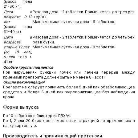
(масса тела
21-30 кг)
Дети в
Разовая доза - 2 таблетки. Применяется до трех раз
возрасте 9-12
в сутки.
лет
Максимальная суточная доза - 6 таблеток.
(масса тела
31-40 кг)
Дети в
Разовая доза - 2 таблетки. Применяется до четырех
возрасте
раз в сутки.
старше 12 лет
Максимальная суточная доза - 8 таблеток.
(до 18 лет),
масса тела >
41 кг
Особые группы пациентов
При нарушениях функции почек или печени перерыв между
приемами препарата должен быть не менее 8 часов.
Общие рекомендации
Препарат не следует принимать более 5 дней как обезболивающее
средство и более 3 дней как жаропонижающее без наблюдения
врача.
Форма выпуска
По 10 таблеток в блистер из ПВХ/Аl.
По 1, 2 или 20 блистеров вместе с инструкцией по применению в
пачку картонную.
Производитель и принимающий претензии