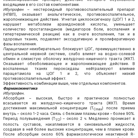
входящими в его состав компонентами.
Ибупрофен
– нестероидный противовоспалительный препарат
(НПВП), оказывает анальгетическое, противовоспалительное,
жаропонижающее действие. Угнетая циклооксигеназу (ЦОГ) 1 и 2,
нарушает метаболизм арахидоновой кислоты, уменьшает
количество простагландинов (медиаторов боли, воспаления и
гипертермической реакции) как в очаге воспаления, так и в
здоровых тканях, подавляет экссудативную и пролиферативную
фазы воспаления.
Парацетамол
неизбирательно блокирует ЦОГ, преимущественно в
центральной нервной системе, слабо влияет на водно-солевой
обмен и слизистую оболочку желудочно-кишечного тракта (ЖКТ).
Оказывает обезболивающее и жаропонижающее действие. В
воспаленных тканях пероксидазы нейтрализуют влияние
парацетамола на ЦОГ 1 и 2, что объясняет низкий
противовоспалительный эффект.
Эффективность комбинации выше, чем отдельных компонентов.
Фармакокинетика
Ибупрофен.
Абсорбция – высокая, быстро и практически полностью
всасывается из желудочно-кишечного тракта (ЖКТ). Время
достижения максимальной концентрации (T
) после приема
Cmax
внутрь – около 1-2 часа. Связь с белками плазмы крови – более 90%.
Период полувыведения (T
) – около 2 ч. Медленно проникает в
1/2
полость суставов, накапливается в синовиальной жидкости,
создавая в ней более высокие концентрации, чем в плазме крови.
После абсорбции около 60% фармакологически неактивной R-