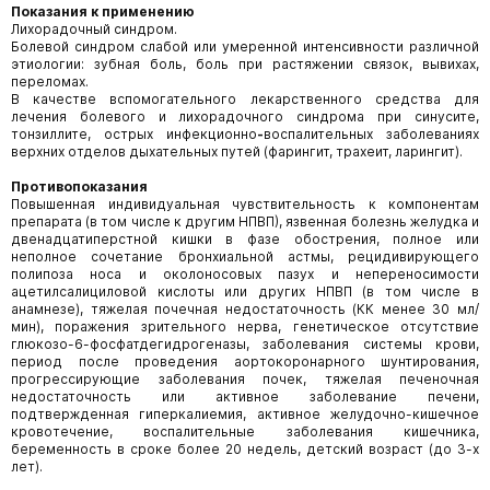
Показания к применению
Лихорадочный синдром.
Болевой синдром слабой или умеренной интенсивности различной
этиологии: зубная боль, боль при растяжении связок, вывихах,
переломах.
В качестве вспомогательного лекарственного средства для
лечения болевого и лихорадочного синдрома при синусите,
тонзиллите, острых инфекционно
-
воспалительных заболеваниях
верхних отделов дыхательных путей (фарингит, трахеит, ларингит).
Противопоказания
Повышенная индивидуальная чувствительность к компонентам
препарата (в том числе к другим НПВП), язвенная болезнь желудка и
двенадцатиперстной кишки в фазе обострения, полное или
неполное сочетание бронхиальной астмы, рецидивирующего
полипоза носа и околоносовых пазух и непереносимости
ацетилсалициловой кислоты или других НПВП (в том числе в
анамнезе), тяжелая почечная недостаточность (КК менее 30 мл/
мин), поражения зрительного нерва, генетическое отсутствие
глюкозо-6-фосфатдегидрогеназы, заболевания системы крови,
период после проведения аортокоронарного шунтирования,
прогрессирующие заболевания почек, тяжелая печеночная
недостаточность или активное заболевание печени,
подтвержденная гиперкалиемия, активное желудочно-кишечное
кровотечение, воспалительные заболевания кишечника,
беременность в сроке более 20 недель, детский возраст (до 3-х
лет).