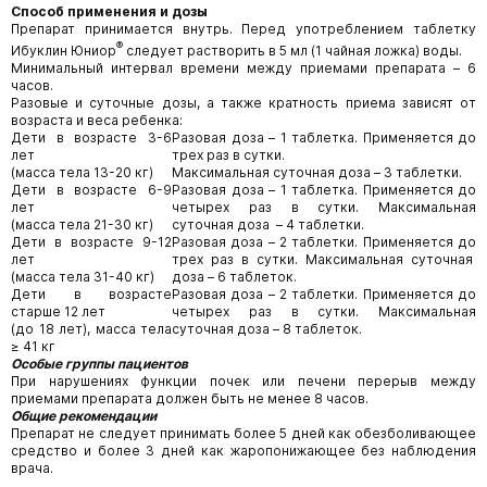
Способ применения и дозы
Препарат принимается внутрь. Перед употреблением таблетку
®
Ибуклин Юниор
следует растворить в 5 мл (1 чайная ложка) воды.
Минимальный интервал времени между приемами препарата – 6
часов.
Разовые и суточные дозы, а также кратность приема зависят от
возраста и веса ребенка:
Дети в возрасте 3-6
Разовая доза – 1 таблетка. Применяется до
лет
трех раз в сутки.
(масса тела 13-20 кг)
Максимальная суточная доза – 3 таблетки.
Дети в возрасте 6-9
Разовая доза – 1 таблетка. Применяется до
лет
четырех раз в сутки. Максимальная
(масса тела 21-30 кг)
суточная доза – 4 таблетки.
Дети в возрасте 9-12
Разовая доза – 2 таблетки. Применяется до
лет
трех раз в сутки. Максимальная суточная
(масса тела 31-40 кг)
доза – 6 таблеток.
Дети в возрасте
Разовая доза – 2 таблетки. Применяется до
старше 12 лет
четырех раз в сутки. Максимальная
(до 18 лет), масса тела
суточная доза – 8 таблеток.
≥ 41 кг
Особые группы пациентов
При нарушениях функции почек или печени перерыв между
приемами препарата должен быть не менее 8 часов.
Общие рекомендации
Препарат не следует принимать более 5 дней как обезболивающее
средство и более 3 дней как жаропонижающее без наблюдения
врача.