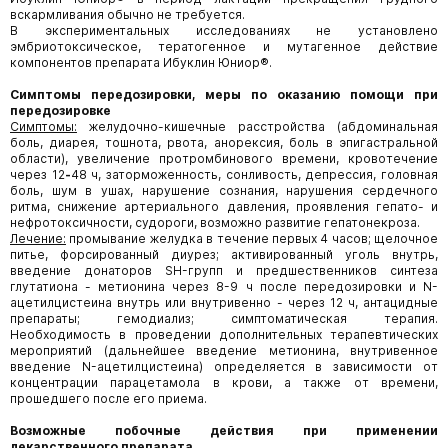
вскармливания обычно не требуется.
В экспериментальных исследованиях не установлено
эмбриотоксическое, тератогенное и мутагенное действие
компонентов препарата Ибуклин Юниор®.
Симптомы передозировки, меры по оказанию помощи при
передозировке
Симптомы:
желудочно-кишечные расстройства (абдоминальная
боль, диарея, тошнота, рвота, анорексия, боль в эпигастральной
области), увеличение протромбинового времени, кровотечение
через 12
-
48 ч, заторможенность, сонливость, депрессия, головная
боль, шум в ушах, нарушение сознания, нарушения сердечного
ритма, снижение артериального давления, проявления гепато- и
нефротоксичности, судороги, возможно развитие гепатонекроза.
Лечение:
промывание желудка в течение первых 4 часов; щелочное
питье, форсированный диурез; активированный уголь внутрь,
введение донаторов SH-групп и предшественников синтеза
глутатиона - метионина через 8-9 ч после передозировки и N-
ацетилцистеина внутрь или внутривенно - через 12 ч, антацидные
препараты; гемодиализ; симптоматическая терапия.
Необходимость в проведении дополнительных терапевтических
мероприятий (дальнейшее введение метионина, внутривенное
введение N-ацетилцистеина) определяется в зависимости от
концентрации парацетамола в крови, а также от времени,
прошедшего после его приема.
Возможные побочные действия при применении
лекарственного препарата