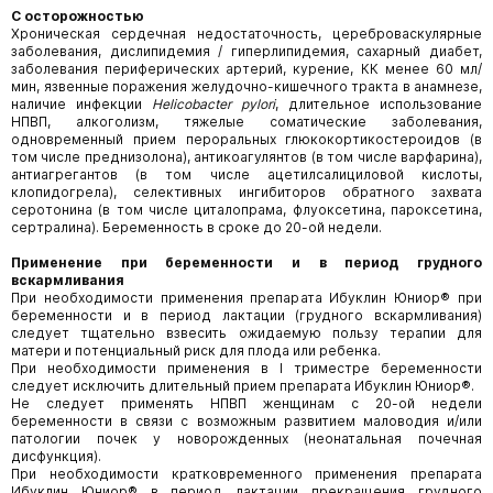
С осторожностью
Хроническая сердечная недостаточность, цереброваскулярные
заболевания, дислипидемия / гиперлипидемия, сахарный диабет,
заболевания периферических артерий, курение, КК менее 60 мл/
мин, язвенные поражения желудочно-кишечного тракта в анамнезе,
наличие инфекции
Helicobacter pylori
, длительное использование
НПВП, алкоголизм, тяжелые соматические заболевания,
одновременный прием пероральных глюкокортикостероидов (в
том числе преднизолона), антикоагулянтов (в том числе варфарина),
антиагрегантов (в том числе ацетилсалициловой кислоты,
клопидогрела), селективных ингибиторов обратного захвата
серотонина (в том числе циталопрама, флуоксетина, пароксетина,
сертралина). Беременность в сроке до 20-ой недели.
Применение при беременности и в период грудного
вскармливания
При необходимости применения препарата Ибуклин Юниор® при
беременности и в период лактации (грудного вскармливания)
следует тщательно взвесить ожидаемую пользу терапии для
матери и потенциальный риск для плода или ребенка.
При необходимости применения в I триместре беременности
следует исключить длительный прием препарата Ибуклин Юниор®.
Не следует применять НПВП женщинам с 20-ой недели
беременности в связи с возможным развитием маловодия и/или
патологии почек у новорожденных (неонатальная почечная
дисфункция).
При необходимости кратковременного применения препарата
Ибуклин Юниор® в период лактации прекращения грудного