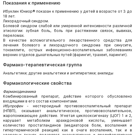
Показания к применению
Ибуклин Юниор® показан к применению у детей в возрасте от 3 до
18 лет.
Лихорадочный синдром.
Болевой синдром слабой или умеренной интенсивности различной
этиологии: зубная боль, боль при растяжении связок, вывихах,
переломах.
В качестве вспомогательного лекарственного средства для
лечения болевого и лихорадочного синдрома при синусите,
тонзиллите, острых инфекционно
-
воспалительных заболеваниях
верхних отделов дыхательных путей (фарингит, трахеит, ларингит).
Фармако-терапевтическая группа
Анальгетики; другие анальгетики и антипиретики; анилиды
Фармакологические свойства
Фармакодинамика
Комбинированный препарат, действие которого обусловлено
входящими в его состав компонентами.
Ибупрофен
- нестероидный противовоспалительный препарат
(НПВП), оказывает анальгетическое, противовоспалительное,
жаропонижающее действие. Угнетая циклооксигеназу (ЦОГ) 1 и 2,
нарушает метаболизм арахидоновой кислоты, уменьшает
количество простагландинов (медиаторов боли, воспаления и
гипертермической реакции) как в очаге воспаления, так и в
здоровых тканях, подавляет экссудативную и пролиферативную