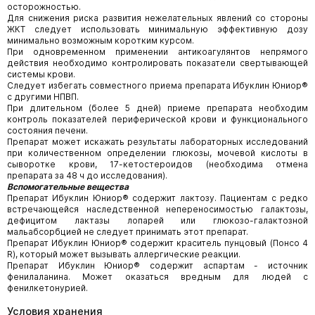
осторожностью.
Для снижения риска развития нежелательных явлений со стороны
ЖКТ следует использовать минимальную эффективную дозу
минимально возможным коротким курсом.
При одновременном применении антикоагулянтов непрямого
действия необходимо контролировать показатели свертывающей
системы крови.
Следует избегать совместного приема препарата Ибуклин Юниор®
с другими НПВП.
При длительном (более 5 дней) приеме препарата необходим
контроль показателей периферической крови и функционального
состояния печени.
Препарат может искажать результаты лабораторных исследований
при количественном определении глюкозы, мочевой кислоты в
сыворотке крови, 17-кетостероидов (необходима отмена
препарата за 48 ч до исследования).
Вспомогательные вещества
Препарат Ибуклин Юниор® содержит лактозу. Пациентам с редко
встречающейся наследственной непереносимостью галактозы,
дефицитом лактазы лопарей или глюкозо-галактозной
мальабсорбцией не следует принимать этот препарат.
Препарат Ибуклин Юниор® содержит краситель пунцовый (Понсо 4
R), который может вызывать аллергические реакции.
Препарат Ибуклин Юниор® содержит аспартам - источник
фенилаланина. Может оказаться вредным для людей с
фенилкетонурией.
Условия хранения