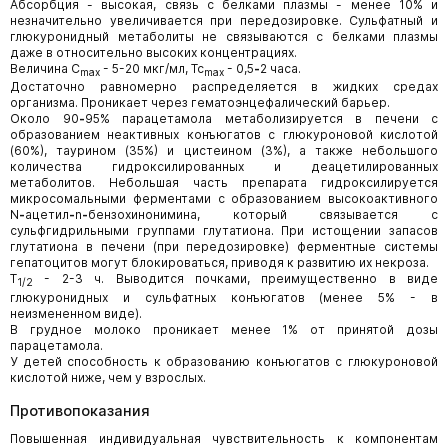
Абсорбция - высокая, связь с белками плазмы - менее 10% и
незначительно увеличивается при передозировке. Сульфатный и
глюкуронидный метаболиты не связываются с белками плазмы
даже в относительно высоких концентрациях.
Величина C
- 5-20 мкг/мл, Tc
- 0,5
-
2 часа.
max
max
Достаточно равномерно распределяется в жидких средах
организма. Проникает через гематоэнцефалический барьер.
Около 90
-
95% парацетамола метаболизируется в печени с
образованием неактивных конъюгатов с глюкуроновой кислотой
(60%), таурином (35%) и цистеином (3%), а также небольшого
количества гидроксилированных и деацетилированных
метаболитов. Небольшая часть препарата гидроксилируется
микросомальными ферментами с образованием высокоактивного
N
-
ацетил
-
n
-
бензохинонимина, который связывается с
сульфгидрильными группами глутатиона. При истощении запасов
глутатиона в печени (при передозировке) ферментные системы
гепатоцитов могут блокироваться, приводя к развитию их некроза.
T
- 2-3 ч. Выводится почками, преимущественно в виде
1/2
глюкуронидных и сульфатных конъюгатов (менее 5% - в
неизмененном виде).
В грудное молоко проникает менее 1% от принятой дозы
парацетамола.
У детей способность к образованию конъюгатов с глюкуроновой
кислотой ниже, чем у взрослых.
Противопоказания
Повышенная индивидуальная чувствительность к компонентам