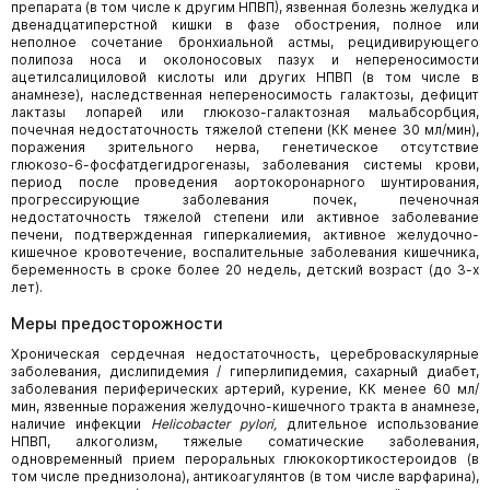
препарата (в том числе к другим НПВП), язвенная болезнь желудка и
двенадцатиперстной кишки в фазе обострения, полное или
неполное сочетание бронхиальной астмы, рецидивирующего
полипоза носа и околоносовых пазух и непереносимости
ацетилсалициловой кислоты или других НПВП (в том числе в
анамнезе), наследственная непереносимость галактозы, дефицит
лактазы лопарей или глюкозо-галактозная мальабсорбция,
почечная недостаточность тяжелой степени (КК менее 30 мл/мин),
поражения зрительного нерва, генетическое отсутствие
глюкозо-6-фосфатдегидрогеназы, заболевания системы крови,
период после проведения аортокоронарного шунтирования,
прогрессирующие заболевания почек, печеночная
недостаточность тяжелой степени или активное заболевание
печени, подтвержденная гиперкалиемия, активное желудочно-
кишечное кровотечение, воспалительные заболевания кишечника,
беременность в сроке более 20 недель, детский возраст (до 3-х
лет).
Меры предосторожности
Хроническая сердечная недостаточность, цереброваскулярные
заболевания, дислипидемия / гиперлипидемия, сахарный диабет,
заболевания периферических артерий, курение, КК менее 60 мл/
мин, язвенные поражения желудочно-кишечного тракта в анамнезе,
наличие инфекции
Helicobacter
pylori,
длительное использование
НПВП, алкоголизм, тяжелые соматические заболевания,
одновременный прием пероральных глюкокортикостероидов (в
том числе преднизолона), антикоагулянтов (в том числе варфарина),