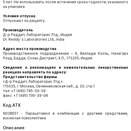
5 лет. Не использовать после истечения срока годности, указанного
на упаковке.
Условия отпуска
Отпускают по рецепту.
Производитель
Д-р Редди’с Лабораторис Лтд., Индия
Dr. Reddy´s Laboratories Ltd., India
Адрес места производства
Производственное подразделение – 6, Вилладж Кхоль, Налагарх
Роуд, Бадди, Солан Дистрикт, Х.П., 173205, Индия.
Сведения о рекламациях и нежелательных лекарственных
реакциях направлять по адресу:
Представительство фирмы
«Д-р Редди’с Лабораторис Лтд.»:
115035, г. Москва, Овчинниковская наб., д. 20, стр.1
тел: +7 (495) 795-39-39
факс: +7 (495) 795-39-08
Код АТХ
N02BE51 - Парацетамол в комбинации с другими средствами,
исключая психолептики
Описание