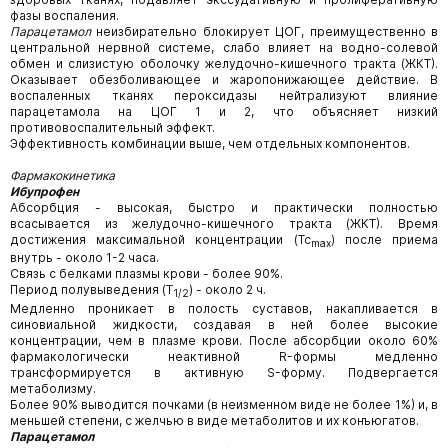
фазы воспаления.
Парацетамол
неизбирательно блокирует ЦОГ, преимущественно в
центральной нервной системе, слабо влияет на водно-солевой
обмен и слизистую оболочку желудочно-кишечного тракта (ЖКТ).
Оказывает обезболивающее и жаропонижающее действие. В
воспаленных тканях пероксидазы нейтрализуют влияние
парацетамола на ЦОГ 1 и 2, что объясняет низкий
противовоспалительный эффект.
Эффективность комбинации выше, чем отдельных компонентов.
Фармакокинетика
Ибупрофен
Абсорбция - высокая, быстро и практически полностью
всасывается из желудочно-кишечного тракта (ЖКТ). Время
достижения максимальной концентрации (Tc
) после приема
max
внутрь - около 1-2 часа.
Связь с белками плазмы крови - более 90%.
Период полувыведения (T
) - около 2 ч.
1/2
Медленно проникает в полость суставов, накапливается в
синовиальной жидкости, создавая в ней более высокие
концентрации, чем в плазме крови. После абсорбции около 60%
фармакологически неактивной R-формы медленно
трансформируется в активную S-форму. Подвергается
метаболизму.
Более 90% выводится почками (в неизменном виде не более 1%) и, в
меньшей степени, с желчью в виде метаболитов и их конъюгатов.
Парацетамол