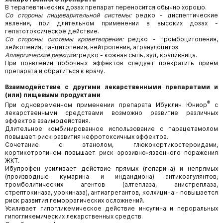
В терапевтических дозах препарат переносится обычно хорошо.
Со стороны пищеварительной системы:
редко - диспептические
явления, при длительном применении в высоких дозах -
гепатотоксическое действие.
Со стороны системы кроветворения:
редко - тромбоцитопения,
лейкопения, панцитопения, нейтропения, агранулоцитоз.
Аллергические реакции:
редко - кожная сыпь, зуд, крапивница.
При появлении побочных эффектов следует прекратить прием
препарата и обратиться к врачу.
Взаимодействие с другими лекарственными препаратами и
(или) пищевыми продуктами
®
При одновременном применении препарата Ибуклин Юниор
с
лекарственными средствами возможно развитие различных
эффектов взаимодействия.
Длительное комбинированное использование с парацетамолом
повышает риск развития нефротоксичных эффектов.
Сочетание с этанолом, глюкокортикостероидами,
кортикотропином повышает риск эрозивно
-
язвенного поражения
ЖКТ.
Ибупрофен усиливает действие прямых (гепарина) и непрямых
(производные кумарина и индандиона) антикоагулянтов,
тромболитических агентов (алтеплаза, анистреплаза,
стрептокиназа, урокиназа), антиагрегантов, колхицина - повышается
риск развития геморрагических осложнений.
Усиливает гипогликемическое действие инсулина и пероральных
гипогликемических лекарственных средств.