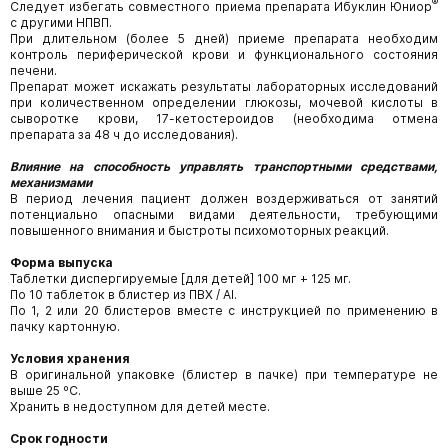
®
Следует избегать совместного приема препарата Ибуклин Юниор
с другими НПВП.
При длительном (более 5 дней) приеме препарата необходим
контроль периферической крови и функционального состояния
печени.
Препарат может искажать результаты лабораторных исследований
при количественном определении глюкозы, мочевой кислоты в
сыворотке крови, 17-кетостероидов (необходима отмена
препарата за 48 ч до исследования).
Влияние на способность управлять транспортными средствами,
механизмами
В период лечения пациент должен воздерживаться от занятий
потенциально опасными видами деятельности, требующими
повышенного внимания и быстроты психомоторных реакций.
Форма выпуска
Таблетки диспергируемые [для детей] 100 мг + 125 мг.
По 10 таблеток в блистер из ПВХ / Аl.
По 1, 2 или 20 блистеров вместе с инструкцией по применению в
пачку картонную.
Условия хранения
В оригинальной упаковке (блистер в пачке) при температуре не
выше 25 ºС.
Хранить в недоступном для детей месте.
Срок годности