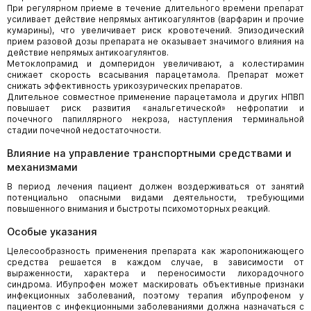
При регулярном приеме в течение длительного времени препарат
усиливает действие непрямых антикоагулянтов (варфарин и прочие
кумарины), что увеличивает риск кровотечений. Эпизодический
прием разовой дозы препарата не оказывает значимого влияния на
действие непрямых антикоагулянтов.
Метоклопрамид и домперидон увеличивают, а колестирамин
снижает скорость всасывания парацетамола. Препарат может
снижать эффективность урикозурических препаратов.
Длительное совместное применение парацетамола и других НПВП
повышает риск развития «анальгетической» нефропатии и
почечного папиллярного некроза, наступления терминальной
стадии почечной недостаточности.
Влияние на управление транспортными средствами и
механизмами
В период лечения пациент должен воздерживаться от занятий
потенциально опасными видами деятельности, требующими
повышенного внимания и быстроты психомоторных реакций.
Особые указания
Целесообразность применения препарата как жаропонижающего
средства решается в каждом случае, в зависимости от
выраженности, характера и переносимости лихорадочного
синдрома. Ибупрофен может маскировать объективные признаки
инфекционных заболеваний, поэтому терапия ибупрофеном у
пациентов с инфекционными заболеваниями должна назначаться с