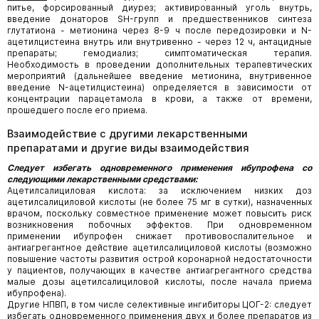
питье, форсированный диурез; активированный уголь внутрь,
введение донаторов SH-групп и предшественников синтеза
глутатиона - метионина через 8-9 ч после передозировки и N-
ацетилцистеина внутрь или внутривенно - через 12 ч, антацидные
препараты; гемодиализ; симптоматическая терапия.
Необходимость в проведении дополнительных терапевтических
мероприятий (дальнейшее введение метионина, внутривенное
введение N-ацетилцистеина) определяется в зависимости от
концентрации парацетамола в крови, а также от времени,
прошедшего после его приема.
Взаимодействие с другими лекарственными
препаратами и другие виды взаимодействия
Следует избегать одновременного применения ибупрофена со
следующими лекарственными средствами:
Ацетилсалициловая кислота: за исключением низких доз
ацетилсалициловой кислоты (не более 75 мг в сутки), назначенных
врачом, поскольку совместное применение может повысить риск
возникновения побочных эффектов. При одновременном
применении ибупрофен снижает противовоспалительное и
антиагрегантное действие ацетилсалициловой кислоты (возможно
повышение частоты развития острой коронарной недостаточности
у пациентов, получающих в качестве антиагрегантного средства
малые дозы ацетилсалициловой кислоты, после начала приема
ибупрофена).
Другие НПВП, в том числе селективные ингибиторы ЦОГ-2: следует
избегать одновременного применения двух и более препаратов из