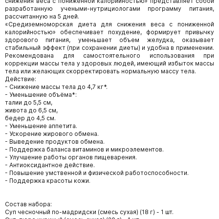
снижения веса с пониженной калорийностью» представляет собой
разработанную учеными-нутрициологами программу питания,
рассчитанную на 5 дней.
«Средиземноморская диета для снижения веса с пониженной
калорийностью» обеспечивает похудение, формирует привычку
здорового питания, уменьшает объем желудка, оказывает
стабильный эффект (при сохранении диеты) и удобна в применении.
Рекомендована для самостоятельного использования при
коррекции массы тела у здоровых людей, имеющий избыток массы
тела или желающих скорректировать нормальную массу тела.
Действие:
- Снижение массы тела до 4,7 кг*.
- Уменьшение объёма*:
талии до 5,5 см,
живота до 6,5 см,
бедер до 4,5 см.
- Уменьшение аппетита.
- Ускорение жирового обмена.
- Выведение продуктов обмена.
- Поддержка баланса витаминов и микроэлементов.
- Улучшение работы органов пищеварения.
- Антиоксидантное действие.
- Повышение умственной и физической работоспособности.
- Поддержка красоты кожи.
Состав набора:
Суп чесночный по-мадридски (смесь сухая) (18 г) - 1 шт.