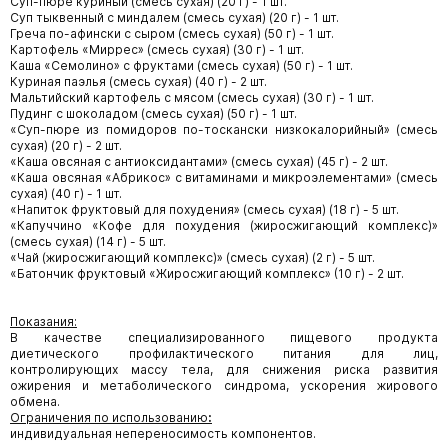
Суп-пюре куриный (смесь сухая) (20 г) - 1 шт.
Суп тыквенный с миндалем (смесь сухая) (20 г) - 1 шт.
Греча по-афински с сыром (смесь сухая) (50 г) - 1 шт.
Картофель «Миррес» (смесь сухая) (30 г) - 1 шт.
Каша «Семолино» с фруктами (смесь сухая) (50 г) - 1 шт.
Куриная паэлья (смесь сухая) (40 г) - 2 шт.
Мальтийский картофель с мясом (смесь сухая) (30 г) - 1 шт.
Пудинг с шоколадом (смесь сухая) (50 г) - 1 шт.
«Суп-пюре из помидоров по-тоскански низкокалорийный» (смесь
сухая) (20 г) - 2 шт.
«Каша овсяная с антиоксидантами» (смесь сухая) (45 г) - 2 шт.
«Каша овсяная «Абрикос» с витаминами и микроэлементами» (смесь
сухая) (40 г) - 1 шт.
«Напиток фруктовый для похудения» (смесь сухая) (18 г) - 5 шт.
«Капуччино «Кофе для похудения (жиросжигающий комплекс)»
(смесь сухая) (14 г) - 5 шт.
«Чай (жиросжигающий комплекс)» (смесь сухая) (2 г) - 5 шт.
«Батончик фруктовый «Жиросжигающий комплекс» (10 г) - 2 шт.
Показания:
В качестве специализированного пищевого продукта
диетического профилактического питания для лиц,
контролирующих массу тела, для снижения риска развития
ожирения и метаболического синдрома, ускорения жирового
обмена.
Ограничения по использованию
:
индивидуальная непереносимость компонентов.