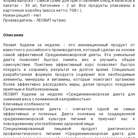
Форма выпуска - Смеси сухие для приготовления блюд и напитков в
пакетах - 30 шт, батончики - 2 шт. Все продукты упакованы в
картонную коробку (масса нетто: 708 г ).
Нужен рецепт - Нет
Производитель - ЛЕОВИТ нутрио
Описание
Леовит Худеем за неделю - это инновационный продукт от
известного российского производителя, который сделан на основе
самой эффективной Средиземноморской диеты. Эта уникальная
диета позволяет быстро снизить вес и улучшить общее
самочувствие. Поистине эффективный курс позволяет быстро
похудеть и сохранить результат на долгое время. Специально
разработанная формула продукта содержит все необходимые
элементы, минералы и витамины, которые помогают организму
более эффективно расходовать жиры, делая процесс похудения
приятным и безболезненным.
ЛЕОВИТ Худеем за неделю «Средиземноморская диета для
снижения веса с пониженной калорийностью»
Ключевые особенности:
Средиземноморская диета - считается одной из самых
эффективных и полезных. Диета основана на традиционной
средиземноморской культуре питания и приучает нас к
повседневному употреблению здоровой пищи.
Специализированный пищевой продукт диетического
профилактического питания «Средиземноморская диета для