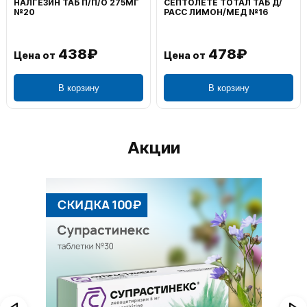
НАЛГЕЗИН ТАБ П/П/О 275МГ
СЕПТОЛЕТЕ ТОТАЛ ТАБ Д/
№20
РАСС ЛИМОН/МЕД №16
438₽
478₽
Цена от
Цена от
В корзину
В корзину
Акции