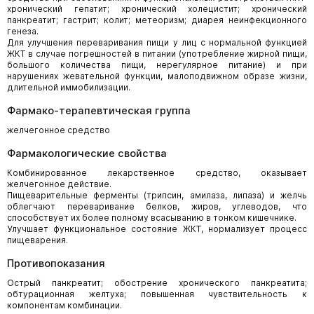
хронический гепатит; хронический холецистит; хронический
панкреатит; гастрит; колит; метеоризм; диарея неинфекционного
генеза.
Для улучшения переваривания пищи у лиц с нормальной функцией
ЖКТ в случае погрешностей в питании (употребление жирной пищи,
большого количества пищи, нерегулярное питание) и при
нарушениях жевательной функции, малоподвижном образе жизни,
длительной иммобилизации.
Фармако-терапевтическая группа
желчегонное средство
Фармакологические свойства
Комбинированное лекарственное средство, оказывает
желчегонное действие.
Пищеварительные ферменты (трипсин, амилаза, липаза) и желчь
облегчают переваривание белков, жиров, углеводов, что
способствует их более полному всасыванию в тонком кишечнике.
Улучшает функциональное состояние ЖКТ, нормализует процесс
пищеварения.
Противопоказания
Острый панкреатит; обострение хронического панкреатита;
обтурационная желтуха; повышенная чувствительность к
компонентам комбинации.