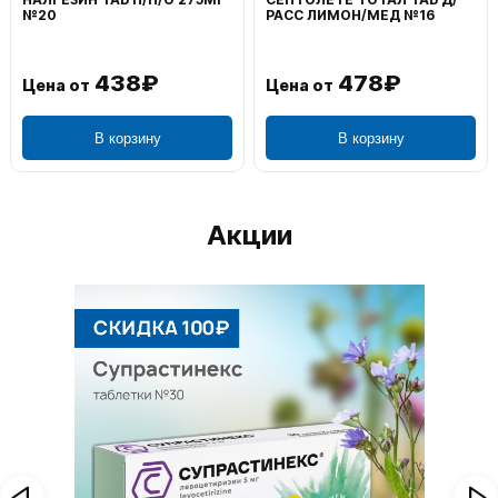
№20
РАСС ЛИМОН/МЕД №16
438₽
478₽
Цена от
Цена от
В корзину
В корзину
Акции