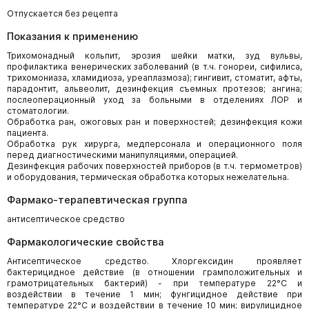
Отпускается без рецепта
Показания к применению
Трихомонадный кольпит, эрозия шейки матки, зуд вульвы,
профилактика венерических заболеваний (в т.ч. гонореи, сифилиса,
трихомониаза, хламидиоза, уреаплазмоза); гингивит, стоматит, афты,
парадонтит, альвеолит, дезинфекция съемных протезов; ангина;
послеоперационный уход за больными в отделениях ЛОР и
стоматологии.
Обработка ран, ожоговых ран и поверхностей; дезинфекция кожи
пациента.
Обработка рук хирурга, медперсонала и операционного поля
перед диагностическими манипуляциями, операцией.
Дезинфекция рабочих поверхностей приборов (в т.ч. термометров)
и оборудования, термическая обработка которых нежелательна.
Фармако-терапевтическая группа
антисептическое средство
Фармакологические свойства
Антисептическое средство. Хлоргексидин проявляет
бактерицидное действие (в отношении грамположительных и
грамотрицательных бактерий) - при температуре 22°С и
воздействии в течение 1 мин; фунгицидное действие при
температуре 22°С и воздействии в течение 10 мин; вирулицидное