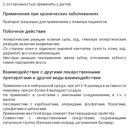
С осторожностью применять у детей.
Применения при хронических заболеваниях
Препарат разрешен для применения у пожилых пациентов.
Побочное действие
Аллергические реакции:
кожная сыпь, зуд, тяжелые аллергические
реакции, включая анафилаксию.
Со стороны кожи и подкожно-жировой клетчатки:
сухость кожи, зуд,
дерматит, фотосенсибилизация.
Местные реакции:
окрашивание эмали зубов, отложение зубного
камня, нарушение вкуса.
Взаимодействие с другими лекарственными
препаратами и другие виды взаимодействия
Применяется в нейтральной среде; при рН 5-8 разница в активности
невелика; при рН более 8 выпадает осадок.
Не применяют в сочетании с анионными соединениями, в т.ч. с
мылом.
Несовместим с карбонатами, хлоридами, фосфатами, боратами,
сульфатами и цитратами.
Применение жесткой воды снижает бактерицидные свойства.
Совместим с лекарственными средствами, содержащими
катионную группу (бензалкония хлорид, цетримония бромид).