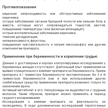
Противопоказания
кишечная непроходимость или обструктивные заболевания
кишечника;
острые заболевания органов брюшной полости или сильная боль в
животе, которые могут сопровождаться тошнотой, рвотой,
повышением температуры тела (включая аппендицит);
острые воспалительные заболевания кишечника;
тяжелая дегидратация;
непереносимость фруктозы;
повышенная чувствительность к натрия пикосульфату или другим
компонентам препарата.
Применение при беременности и кормлении грудью
Данные о достоверных и хорошо контролируемых исследованиях у
беременных женщин отсутствуют. Длительный опыт применения не
выявил отрицательного влияния препарата на беременность. Прием
препарата в I триместре беременности противопоказан. Во II и III
триместрах беременности (как и при использовании других
слабительных средств) применение препарата возможно только по
назначению врача.
Активный метаболит и его глюкурониды не выделяются с грудным
молоком. Таким образом, препарат можно применять в период
грудного вскармливания.
Исследования о влиянии препарата на фертильность не
проводились. В ходе доклинических исследований тератогенных