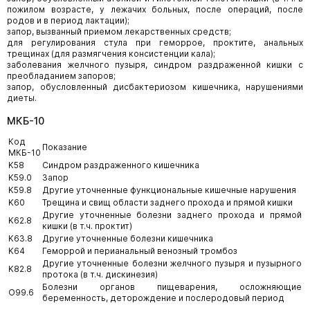
пожилом возрасте, у лежачих больных, после операций, после
родов и в период лактации);
запор, вызванный приемом лекарственных средств;
для регулирования стула при геморрое, проктите, анальных
трещинах (для размягчения консистенции кала);
заболевания желчного пузыря, синдром раздраженной кишки с
преобладанием запоров;
запор, обусловленный дисбактериозом кишечника, нарушениями
диеты.
МКБ-10
Код
Показание
МКБ-10
K58
Синдром раздраженного кишечника
K59.0
Запор
K59.8
Другие уточненные функциональные кишечные нарушения
K60
Трещина и свищ области заднего прохода и прямой кишки
Другие уточненные болезни заднего прохода и прямой
K62.8
кишки (в т.ч. проктит)
K63.8
Другие уточненные болезни кишечника
K64
Геморрой и перианальный венозный тромбоз
Другие уточненные болезни желчного пузыря и пузырного
K82.8
протока (в т.ч. дискинезия)
Болезни органов пищеварения, осложняющие
O99.6
беременность, деторождение и послеродовый период