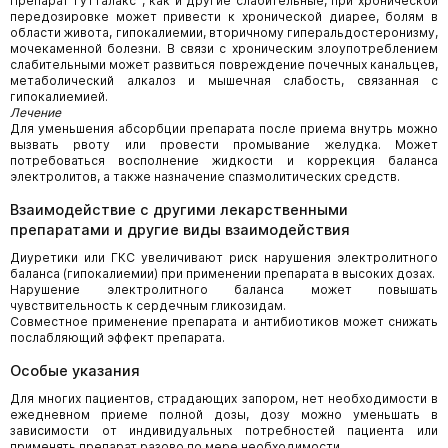
Препарат Гутталакс
, как и другие слабительные, при хронической
передозировке может привести к хронической диарее, болям в
области живота, гипокалиемии, вторичному гиперальдостеронизму,
мочекаменной болезни. В связи с хроническим злоупотреблением
слабительными может развиться повреждение почечных канальцев,
метаболический алкалоз и мышечная слабость, связанная с
гипокалиемией.
Лечение
Для уменьшения абсорбции препарата после приема внутрь можно
вызвать рвоту или провести промывание желудка. Может
потребоваться восполнение жидкости и коррекция баланса
электролитов, а также назначение спазмолитических средств.
Взаимодействие с другими лекарственными
препаратами и другие виды взаимодействия
Диуретики или ГКС увеличивают риск нарушения электролитного
баланса (гипокалиемии) при применении препарата в высоких дозах.
Нарушение электролитного баланса может повышать
чувствительность к сердечным гликозидам.
Совместное применение препарата и антибиотиков может снижать
послабляющий эффект препарата.
Особые указания
Для многих пациентов, страдающих запором, нет необходимости в
ежедневном приеме полной дозы, дозу можно уменьшать в
зависимости от индивидуальных потребностей пациента или
применять препарат разово по мере необходимости.