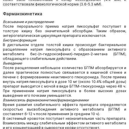
соответствовали физиологической норме (3.6-5.3 мМ).
Фармакокинетика
Всасывание и распределение
После перорального приема натрия пикосульфат поступает в
толстую кишку без значительной абсорбции. Таким образом,
энтерогепатическая циркуляция препарата исключается.
Биотрансформация
В дистальном отделе толстой кишки происходит бактериальное
расщепление натрия пикосульфата с образованием активного
метаболита бис-(п-гидроксифенил)-пиридил-2-метана (БГПМ),
обладающего слабительным действием.
Выведение
После расщепления небольшое количество БГПМ абсорбируется и
далее практически полностью связывается в кишечной стенке и
печени с формированием неактивного глюкуронида. После приема
внутрь натрия пикосульфата в дозе 10 мг (около 10.4% общей дозы)
препарат выводится с мочой в виде БГПМ-глюкуронида через 48 ч.
При применении натрия пикосульфата в более высоких дозах
выведение его почками уменьшается.
Взаимосвязь фармакокинетики/фармакодинамики
Время развития слабительного эффекта препарата определяется
скоростью высвобождения активного метаболита (БГПМ) и
составляет 6-12 ч после применения (в среднем 10 ч).
В системный кровоток поступает незначительная часть препарата.
Взаимосвязь между слабительным эффектом активного метаболита
и его концентрацией в сыворотке крови отсутствует.