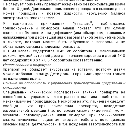
Не следует применять препарат ежедневно без консультации врача
более 10 дней. Длительное применение препарата в высоких дозах
может приводить к потере жидкости, нарушению баланса
электролитов, гипокалиемии.
®
У пациентов, принимавших Гутталакс
, наблюдались
головокружение и обмороки. Анализ показал, что эти случаи
связаны с обмороком при дефекации (или обмороком, вызванным
напряжением при дефекации) или с вазовагальной реакцией на боль
в животе, которая может быть обусловлена запором, и не
обязательно связана с приемом препарата.
В 1 мл капель содержится 0.45 мг сорбитола. В максимальной
рекомендуемой суточной дозе для лечения взрослых и детей 4-10
лет содержится 0.6 г и 0.3 г сорбитола соответственно.
Использование в педиатрии
Препарат не обладает вкусовыми качествами, поэтому детям
можно добавлять в пищу. Дети должны принимать препарат только
по назначению врача.
Влияние на способность к управлению транспортными средствами и
механизмами
Специальных клинических исследований влияния препарата на
способность управлять автотранспортом или работать с
механизмами не проводилось. Несмотря на это, пациентам следует
сообщать, что при применении препарата, вследствие
вазовагальной реакции (т.е. во время спазма кишечника), могут
возникать головокружение и/или обморок. При возникновении
спазма кишечника пациентам следует избегать потенциально
опасных видов деятельности, в т.ч. вождения автотранспорта или