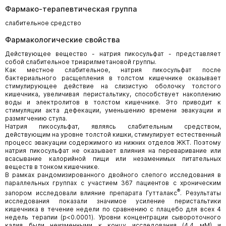
Фармако-терапевтическая группа
слабительное средство
Фармакологические свойства
Действующее вещество - натрия пикосульфат - представляет
собой слабительное триарилметановой группы.
Как местное слабительное, натрия пикосульфат после
бактериального расщепления в толстом кишечнике оказывает
стимулирующее действие на слизистую оболочку толстого
кишечника, увеличивая перистальтику, способствует накоплению
воды и электролитов в толстом кишечнике. Это приводит к
стимуляции акта дефекации, уменьшению времени эвакуации и
размягчению стула.
Натрия пикосульфат, являясь слабительным средством,
действующим на уровне толстой кишки, стимулирует естественный
процесс эвакуации содержимого из нижних отделов ЖКТ. Поэтому
натрия пикосульфат не оказывает влияния на переваривание или
всасывание калорийной пищи или незаменимых питательных
веществ в тонком кишечнике.
В рамках рандомизированного двойного слепого исследования в
параллельных группах с участием 367 пациентов с хроническим
®
запором исследовали влияние препарата Гутталакс
. Результаты
исследования показали значимое усиление перистальтики
кишечника в течение недели по сравнению с плацебо для всех 4
недель терапии (p<0.0001). Уровни концентрации сывороточного
калия были неизменными к концу исследования (4.4 мМ) и