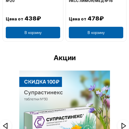
№20
РАСС ЛИМОН/МЕД №16
438₽
478₽
Цена от
Цена от
В корзину
В корзину
Акции