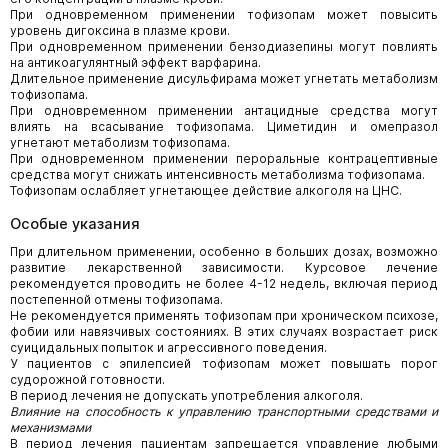
При одновременном применении тофизопам может повысить
уровень дигоксина в плазме крови.
При одновременном применении бензодиазепины могут повлиять
на антикоагулянтный эффект варфарина.
Длительное применение дисульфирама может угнетать метаболизм
тофизопама.
При одновременном применении антацидные средства могут
влиять на всасывание тофизопама. Циметидин и омепразол
угнетают метаболизм тофизопама.
При одновременном применении пероральные контрацептивные
средства могут снижать интенсивность метаболизма тофизопама.
Тофизопам ослабляет угнетающее действие алкоголя на ЦНС.
Особые указания
При длительном применении, особенно в больших дозах, возможно
развитие лекарственной зависимости. Курсовое лечение
рекомендуется проводить не более 4-12 недель, включая период
постепенной отмены тофизопама.
Не рекомендуется применять тофизопам при хроническом психозе,
фобии или навязчивых состояниях. В этих случаях возрастает риск
суицидальных попыток и агрессивного поведения.
У пациентов с эпилепсией тофизопам может повышать порог
судорожной готовности.
В период лечения не допускать употребления алкоголя.
Влияние на способность к управлению транспортными средствами и
механизмами
В период лечения пациентам запрещается управление любыми