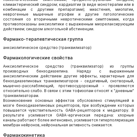
климактерический синдром; кардиалгии (в виде монотерапии или в
комбинации с другими препаратами); миастения, миопатии,
неврогенные мышечные атрофии и другие патологические
состояния со вторичными невротическими симптомами, когда
противопоказаны анксиолитики с выраженным миорелаксирующим
действием; синдром алкогольной абстиненции.
Фармако-терапевтическая группа
анксиолитическое средство (транквилизатор)
Фармакологические свойства
Анксиолитическое средство (транквилизатор) из группы
производных бензодиазепина. Наряду с выраженным
анксиолитическим действием другие эффекты, характерные для
бензодиазепиновых транквилизаторов - седативный, снотворный,
мышечно-расслабляющий, противосудорожный - проявляются
относительно слабо. В связи с этим тофизопам относят к "дневным"
транквилизаторам.
Возникновение основных эффектов обусловлено стимуляцией в
мозге бензодиазепиновых рецепторов, при возбуждении которых
повышается чувствительность GABA-рецепторов к медиатору. В
результате усиливается GABA-ергическая передача: хлорные
каналы работают более интенсивно, усиливается гиперполяризация
мембран нейронов, нейрональная активность снижается.
Фармакокинетика