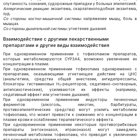
спутанность сознания, судорожные припадки у больных эпилепсией.
Аллергические реакции:
экзантема, скарлатиноподобная экзантема,
зуд.
Со стороны костно-мышечной системы:
напряжение мышц, боль в
мышцах.
Со стороны дыхательной системы:
угнетение дыхания.
Взаимодействие с другими лекарственными
препаратами и другие виды взаимодействия
При одновременном применении с тофизопамом препаратов,
которые метаболизируются CYP3A4, возможно увеличение их
концентрации в плазме.
При одновременном применении тофизопама одновременно с
препаратами, оказывающими угнетающее действие на ЦНС
(анальгетики, средства общей анестезии, антидепрессанты,
блокаторы гистаминовых H
-рецепторов, седативно-снотворные,
1
антипсихотические), усиливаются их эффекты (например,
седативный эффект или угнетение дыхания).
При одновременном применении индукторы печеночных
ферментов (алкоголь, никотин, барбитураты,
противоэпилептические средства) могут усилить метаболизм
тофизопама, что может привести к снижению его концентрации в
плазме крови и ослаблению терапевтического эффекта.
При одновременном применении некоторые противогрибковые
препараты (кетоконазол, итраконазол) могут замедлить
печеночный метаболизм тофизопама, что приводит к увеличению
его концентрации в плазме крови.