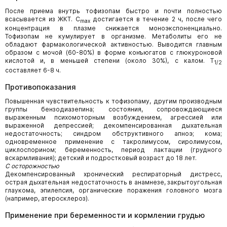
После приема внутрь тофизопам быстро и почти полностью
всасывается из ЖКТ. C
достигается в течение 2 ч, после чего
max
концентрация в плазме снижается моноэкспоненциально.
Тофизопам не кумулирует в организме. Метаболиты его не
обладают фармакологической активностью. Выводится главным
образом с мочой (60-80%) в форме конъюгатов с глюкуроновой
кислотой и, в меньшей степени (около 30%), с калом. T
1/2
составляет 6-8 ч.
Противопоказания
Повышенная чувствительность к тофизопаму, другим производным
группы бензодиазепина; состояния, сопровождающиеся
выраженным психомоторным возбуждением, агрессией или
выраженной депрессией; декомпенсированная дыхательная
недостаточность; синдром обструктивного апноэ; кома;
одновременное применение с такролимусом, сиролимусом,
циклоспорином; беременность, период лактации (грудного
вскармливания); детский и подростковый возраст до 18 лет.
С осторожностью
Декомпенсированный хронический респираторный дистресс,
острая дыхательная недостаточность в анамнезе, закрытоугольная
глаукома, эпилепсия, органические поражения головного мозга
(например, атеросклероз).
Применение при беременности и кормлении грудью