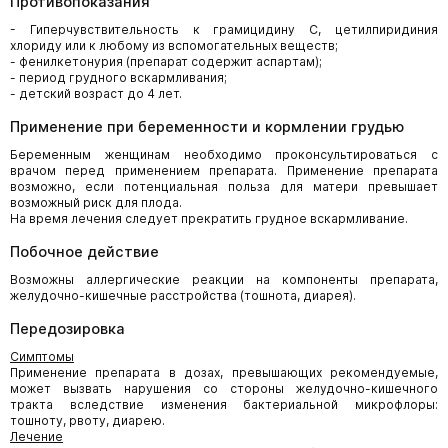
Противопоказания
- Гиперчувствительность к грамицидину С, цетилпиридиния
хлориду или к любому из вспомогательных веществ;
- фенилкетонурия (препарат содержит аспартам);
- период грудного вскармливания;
- детский возраст до 4 лет.
Применение при беременности и кормлении грудью
Беременным женщинам необходимо проконсультироваться с
врачом перед применением препарата. Применение препарата
возможно, если потенциальная польза для матери превышает
возможный риск для плода.
На время лечения следует прекратить грудное вскармливание.
Побочное действие
Возможны аллергические реакции на компоненты препарата,
желудочно-кишечные расстройства (тошнота, диарея).
Передозировка
Симптомы
Применение препарата в дозах, превышающих рекомендуемые,
может вызвать нарушения со стороны желудочно-кишечного
тракта вследствие изменения бактериальной микрофлоры:
тошноту, рвоту, диарею.
Лечение