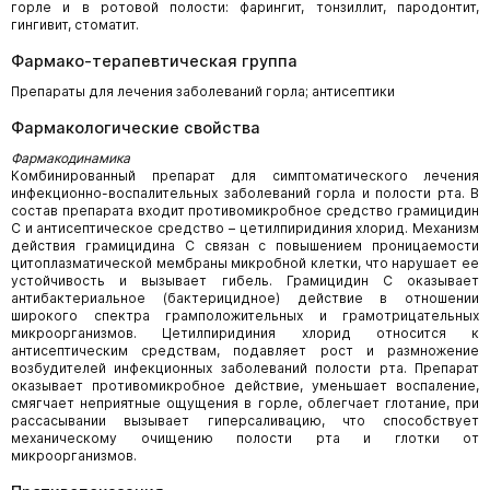
горле и в ротовой полости: фарингит, тонзиллит, пародонтит,
гингивит, стоматит.
Фармако-терапевтическая группа
Препараты для лечения заболеваний горла; антисептики
Фармакологические свойства
Фармакодинамика
Комбинированный препарат для симптоматического лечения
инфекционно-воспалительных заболеваний горла и полости рта. В
состав препарата входит противомикробное средство грамицидин
С и антисептическое средство – цетилпиридиния хлорид. Механизм
действия грамицидина С связан с повышением проницаемости
цитоплазматической мембраны микробной клетки, что нарушает ее
устойчивость и вызывает гибель. Грамицидин С оказывает
антибактериальное (бактерицидное) действие в отношении
широкого спектра грамположительных и грамотрицательных
микроорганизмов. Цетилпиридиния хлорид относится к
антисептическим средствам, подавляет рост и размножение
возбудителей инфекционных заболеваний полости рта. Препарат
оказывает противомикробное действие, уменьшает воспаление,
смягчает неприятные ощущения в горле, облегчает глотание, при
рассасывании вызывает гиперсаливацию, что способствует
механическому очищению полости рта и глотки от
микроорганизмов.