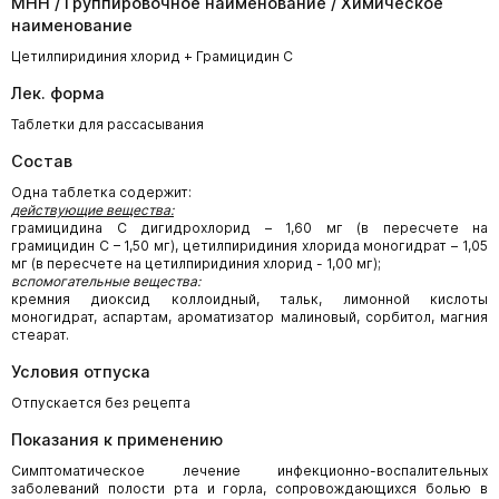
МНН / Группировочное наименование / Химическое
наименование
Цетилпиридиния хлорид + Грамицидин C
Лек. форма
Таблетки для рассасывания
Состав
Одна таблетка содержит:
действующие вещества:
грамицидина С дигидрохлорид – 1,60 мг (в пересчете на
грамицидин С – 1,50 мг), цетилпиридиния хлорида моногидрат – 1,05
мг (в пересчете на цетилпиридиния хлорид - 1,00 мг);
вспомогательные вещества:
кремния диоксид коллоидный, тальк, лимонной кислоты
моногидрат, аспартам, ароматизатор малиновый, сорбитол, магния
стеарат.
Условия отпуска
Отпускается без рецепта
Показания к применению
Симптоматическое лечение инфекционно-воспалительных
заболеваний полости рта и горла, сопровождающихся болью в