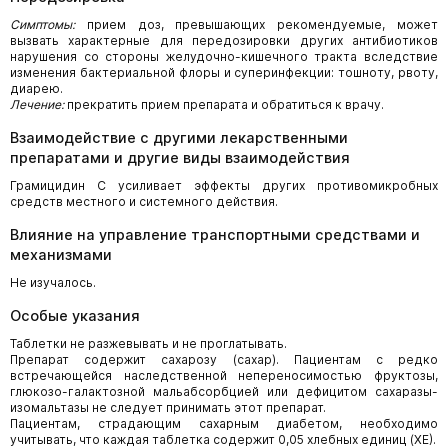
Симптомы:
прием доз, превышающих рекомендуемые, может
вызвать характерные для передозировки других антибиотиков
нарушения со стороны желудочно-кишечного тракта вследствие
изменения бактериальной флоры и суперинфекции: тошноту, рвоту,
диарею.
Лечение:
прекратить прием препарата и обратиться к врачу.
Взаимодействие с другими лекарственными
препаратами и другие виды взаимодействия
Грамицидин С усиливает эффекты других противомикробных
средств местного и системного действия.
Влияние на управление транспортными средствами и
механизмами
Не изучалось.
Особые указания
Таблетки не разжевывать и не проглатывать.
Препарат содержит сахарозу (сахар). Пациентам с редко
встречающейся наследственной непереносимостью фруктозы,
глюкозо-галактозной мальабсорбцией или дефицитом сахаразы-
изомальтазы не следует принимать этот препарат.
Пациентам, страдающим сахарным диабетом, необходимо
учитывать, что каждая таблетка содержит 0,05 хлебных единиц (ХЕ).