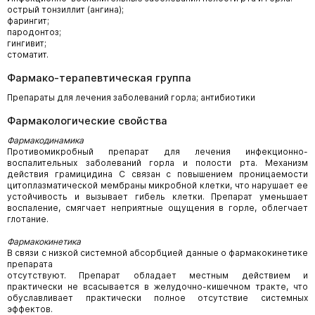
острый тонзиллит (ангина);
фарингит;
пародонтоз;
гингивит;
стоматит.
Фармако-терапевтическая группа
Препараты для лечения заболеваний горла; антибиотики
Фармакологические свойства
Фармакодинамика
Противомикробный препарат для лечения инфекционно-
воспалительных заболеваний горла и полости рта. Механизм
действия грамицидина С связан с повышением проницаемости
цитоплазматической мембраны микробной клетки, что нарушает ее
устойчивость и вызывает гибель клетки. Препарат уменьшает
воспаление, смягчает неприятные ощущения в горле, облегчает
глотание.
Фармакокинетика
В связи с низкой системной абсорбцией данные о фармакокинетике
препарата
отсутствуют. Препарат обладает местным действием и
практически не всасывается в желудочно-кишечном тракте, что
обуславливает практически полное отсутствие системных
эффектов.