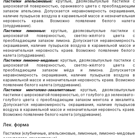
Пастилки апельсиновые:
круглые, двояковыпуклые пастилки с
шероховатой поверхностью, оранжевого цвета с преобладающим
запахом апельсина. Допускается неравномер­ность окрашивания,
наличие пузырьков воздуха в карамельной массе и незначительная
неровность краев. Возможно появление белого налета
(опудривание).
Пастилки лимонные:
круглые, двояковыпуклые пастилки с
шероховатой поверхностью, светло-жёлтого цвета с
преобладающим запахом лимона. Допускается неравномерность
окрашивания, наличие пузырьков воздуха в карамельной массе и
незначительная неров­ность краев. Возможно появление белого
налета (опудривание).
Пастилки лимонно-медовые:
круглые, двояковыпуклые пастилки с
шероховатой поверхностью, светло-жёлтого цвета с
преобладающим запахом мёда и лимона. Допускается
неравномерность окрашивания, наличие пузырьков воздуха в
карамельной массе и незна­чительная неровность краев. Возможно
появление белого налета (опудривание).
Пастилки ментолово-эвкалиптовые:
круглые, двояковыпуклые
пастилки с шероховатой поверхностью, от голубого до зеленовато-
голубого цвета с преобладающим запахом ментола и эвкалипта.
Допускается неравномерность окрашивания, наличие пузырьков
воздуха в карамельной массе и незначительная неровность краев.
Возможно появление белого налета (опудривание).
Лек. форма
Пастилки (клубничные, апельсиновые, лимонные, лимонно-ме­довые