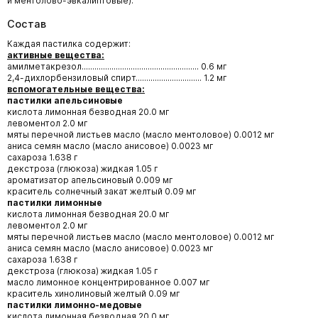
и ментолово-эвкалиптовые).
Состав
Каждая пастилка содержит:
активные вещества:
амилметакрезол....................................................... 0.6 мг
2,4-дихлорбензиловый спирт............................... 1.2 мг
вспомогательные вещества:
пастилки апельсиновые
кислота лимонная безводная 20.0 мг
левоментол 2.0 мг
мяты перечной листьев масло (масло ментоловое) 0.0012 мг
аниса семян масло (масло анисовое) 0.0023 мг
сахароза 1.638 г
декстроза (глюкоза) жидкая 1.05 г
ароматизатор апельсиновый 0.009 мг
краситель солнечный закат желтый 0.09 мг
пастилки лимонные
кислота лимонная безводная 20.0 мг
левоментол 2.0 мг
мяты перечной листьев масло (масло ментоловое) 0.0012 мг
аниса семян масло (масло анисовое) 0.0023 мг
сахароза 1.638 г
декстроза (глюкоза) жидкая 1.05 г
масло лимонное концентрированное 0.007 мг
краситель хинолиновый желтый 0.09 мг
пастилки лимонно-медовые
кислота лимонная безводная 20.0 мг