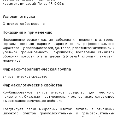
краситель пунцовый (Понсо 4R) 0.09 мг
Условия отпуска
Отпускается без рецепта
Показания к применению
Инфекционно-воспалительные заболевания полости рта, горла,
гортани: тонзиллит; фарингит; ларингит (в т.ч. профессионального
характера - у преподавателей, дикторов, работников химической и
угольной промышленности); охриплость; воспаление слизистой
оболочки полости рта и десен (афтозный стоматит, гингивит,
молочница).
Фармако-терапевтическая группа
антисептическое средство
Фармакологические свойства
Комбинированное антисептическое средство для местного
применения. Оказывает противовоспалительное, анальгезирующее
и местноанестезирующее действие.
Коагулирует белки микробных клеток; активен в отношении
широкого спектра грамположительных и грамотрицательных