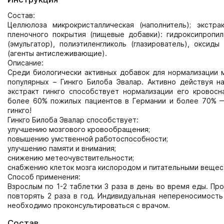
Состав:
Целлюлоза микрокристаллическая (наполнитель); экстрак
пленочного покрытия (пищевые добавки): гидроксипропилм
(эмульгатор), полиэтиленгликоль (глазирователь), оксид
(агенты антислеживающие).
Описание:
Среди биологически активных добавок для нормализации м
популярных – Гинкго Билоба Эвалар. Активно действуя на
экстракт гинкго способствует нормализации его кровос
более 60% пожилых пациентов в Германии и более 70% —
гинкго!
Гинкго Билоба Эвалар способствует:
улучшению мозгового кровообращения;
повышению умственной работоспособности;
улучшению памяти и внимания;
снижению метеочувствительности;
снабжению клеток мозга кислородом и питательными вещес
Способ применения:
Взрослым по 1-2 таблетки 3 раза в день во время еды. П
повторять 2 раза в год. Индивидуальная непереносимост
необходимо проконсультироваться с врачом.
Состав