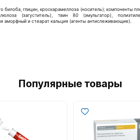
го билоба, глицин, кроскарамеллоза (носитель); компоненты п
люлоза (загуститель), твин 80 (эмульгатор), полиэтиле
ния аморфный и стеарат кальция (агенты антислеживающие).
Популярные товары