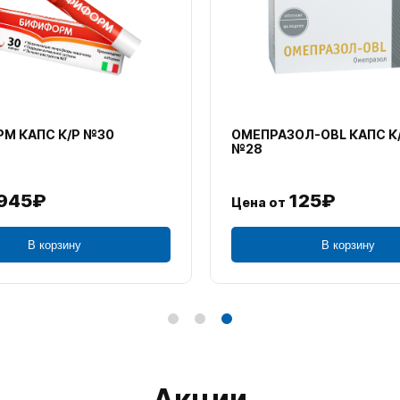
М КАПС К/Р №30
ОМЕПРАЗОЛ-OBL КАПС К
№28
945₽
125₽
Цена от
В корзину
В корзину
Акции