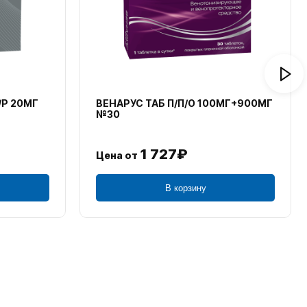
/Р 20МГ
ВЕНАРУС ТАБ П/П/О 100МГ+900МГ
№30
1 727₽
Цена от
В корзину