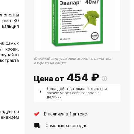
мпоненты
 твин 80
 кальция
из самых
) крови,
случайно
Внешний вид упаковки может отличаться
кстракта
от фото на сайте.
454
₽
Цена от
Цена действительна только при
заказе через сайт товаров в
наличии
ендуется
В наличии в 1 аптеке
менением
Самовывоз сегодня