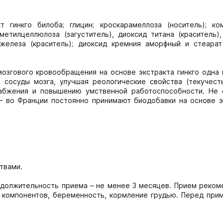
т гинкго билоба; глицин; кроскарамеллоза (носитель); ко
етилцеллюлоза (загуститель), диоксид титана (краситель),
ы железа (краситель); диоксид кремния аморфный и стеарат
озгового кровообращения на основе экстракта гинкго одна 
 сосуды мозга, улучшая реологические свойства (текучесть
набжения и повышению умственной работоспособности. Не 
 во Франции постоянно принимают биодобавки на основе э
твами.
родолжительность приема – не менее 3 месяцев. Прием реком
ь компонентов, беременность, кормление грудью. Перед при