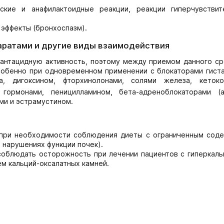
ские и анафилактоидные реакции, реакции гиперчувствит
эффекты (бронхоспазм).
аратами и другие виды взаимодействия
 антацидную активность, поэтому между приемом данного ср
особенно при одновременном применении с блокаторами гист
а, дигоксином, фторхинолонами, солями железа, кетоко
 гормонами, пеницилламином, бета-адреноблокаторами (а
ми и эстрамустином.
ь при необходимости соблюдения диеты с ограниченным сод
 нарушениях функции почек).
соблюдать осторожность при лечении пациентов с гиперкаль
м кальций-оксалатных камней.