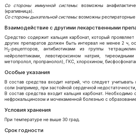
Со стороны иммунной системы:
возможны анафилактиче
(крапивница).
Со стороны дыхательной системы:
возможны респираторные 
Взаимодействие с другими лекарственными преп
Средство содержит кальция карбонат, который проявляет
других препаратов должен быть интервал не менее 2 ч, 
Н
-рецепторов, антибиотиками из группы тетрациклин
2
нейролептиками, левотироксином натрия, тиреоидными
метопролол, пропранолол), ГКС, хлорохином, бисфосфоната
Особые указания
В состав средства входит натрий, что следует учитыват
соли (например, при застойной сердечной недостаточности,
В состав средства входит кальция карбонат. Необходимо 
нефрокальцинозом и мочекаменной болезнью с образование
Условия хранения
При температуре не выше 30 град.
Срок годности