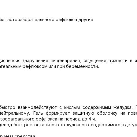
ия гастроэзофагеального рефлюкса другие
 диспепсия (нарушение пищеварения, ощущение тяжести в ж
фагеальным рефлюксом или при беременности.
быстро взаимодействуют с кислым содержимым желудка. 
 нейтральному. Гель формирует защитную оболочку на пов
зофагеального рефлюкса на период до 4 ч.
ищевод быстрее остального желудочного содержимого, где у
риема средства.