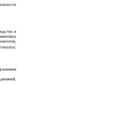
ельности
едства и
аминовых
назолом,
тенолол,
ержанием
циемией,