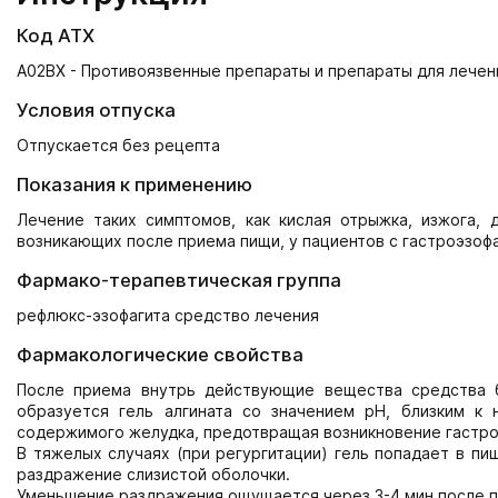
Код АТХ
A02BX - Противоязвенные препараты и препараты для лечен
Условия отпуска
Отпускается без рецепта
Показания к применению
Лечение таких симптомов, как кислая отрыжка, изжога,
возникающих после приема пищи, у пациентов с гастроэзо
Фармако-терапевтическая группа
рефлюкс-эзофагита средство лечения
Фармакологические свойства
После приема внутрь действующие вещества средства 
образуется гель алгината со значением рН, близким к
содержимого желудка, предотвращая возникновение гастроэ
В тяжелых случаях (при регургитации) гель попадает в п
раздражение слизистой оболочки.
Уменьшение раздражения ощущается через 3-4 мин после п