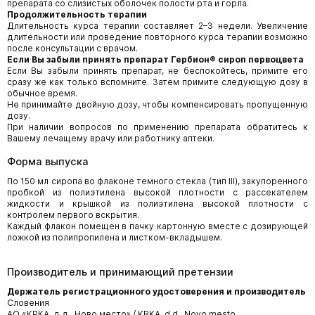
препарата со слизистых оболочек полости рта и горла.
Продолжительность терапии
Длительность курса терапии составляет 2–3 недели. Увеличение
длительности или проведение повторного курса терапии возможно
после консультации с врачом.
Если Вы забыли принять препарат
Гербион
®
сироп первоцвета
Если Вы забыли принять препарат, не беспокойтесь, примите его
сразу же как только вспомните. Затем примите следующую дозу в
обычное время.
Не принимайте двойную дозу, чтобы компенсировать пропущенную
дозу.
При наличии вопросов по применению препарата обратитесь к
Вашему лечащему врачу или работнику аптеки.
Форма выпуска
По 150 мл сиропа во флаконе темного стекла (тип III), закупоренного
пробкой из полиэтилена высокой плотности с рассекателем
жидкости и крышкой из полиэтилена высокой плотности с
контролем первого вскрытия.
Каждый флакон помещен в пачку картонную вместе с дозирующей
ложкой из полипропилена и листком-вкладышем.
Производитель и принимающий претензии
Держатель регистрационного удостоверения и производитель
Словения
АО «КРКА, д.д., Ново место» / KRKA, d.d., Novo mesto