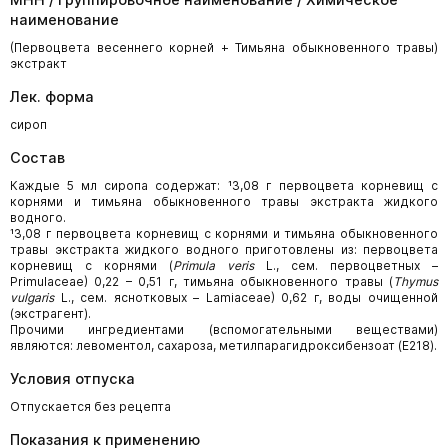
наименование
(Первоцвета весеннего корней + Тимьяна обыкновенного травы)
экстракт
Лек. форма
сироп
Состав
Каждые 5 мл сиропа содержат: ¹3,08 г первоцвета корневищ с
корнями и тимьяна обыкновенного травы экстракта жидкого
водного.
¹3,08 г первоцвета корневищ с корнями и тимьяна обыкновенного
травы экстракта жидкого водного приготовлены из: первоцвета
корневищ с корнями (
Primula veris
L., сем. первоцветных –
Primulaceae) 0,22 – 0,51 г, тимьяна обыкновенного травы (
Thymus
vulgaris
L., сем. яснотковых – Lamiaceae) 0,62 г, воды очищенной
(экстрагент).
Прочими ингредиентами (вспомогательными веществами)
являются: левоментол, сахароза, метилпарагидроксибензоат (E218).
Условия отпуска
Отпускается без рецепта
Показания к применению