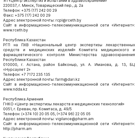
УП «Центр экспертиз и испытаний в здравоохранении»
220037, г. Минск, Товарищеский пер., д. 2а
Телефон: +375 (17) 242 00 29
Факс: +375 (17) 242 00 29
Адрес электронной почты: rcpl@rceth.by
Сайт в информационно-телекоммуникационной сети «Интернет»:
www.rceth.by
Республика Казахстан
РГП на ПХВ «Национальный центр экспертизы лекарственных
средств и медицинских изделий» Комитета медицинского и
фармацевтического контроля Министерства здравоохранения
Республики Казахстан
010000, г. Астана, район Байконыр, ул. А. Иманова, д. 13, БЦ
«Нурсаулет 2»
Телефон: +7 7172 235 135
Адрес электронной почты: farm@dari.kz
Сайт в информационно-телекоммуникационной сети «Интернет»:
www.ndda.kz
Республика Армения
ГНКО «Центр экспертизы лекарств и медицинских технологий»
0051, г. Ереван, пр. Комитаса, д. 49/5
Телефон: (+374 10) 20 05 05, (+374 96) 22 05 05
Адрес электронной почты: vigilance@pharm.am
Сайт в информационно-телекоммуникационной сети «Интернет»:
http://pharm.am