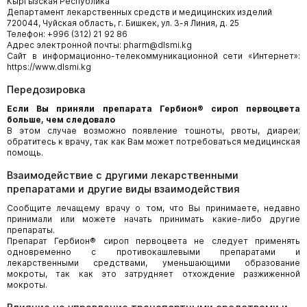
Кыргызская Республика
Департамент лекарственных средств и медицинских изделий
720044, Чуйская область, г. Бишкек, ул. 3-я Линия, д. 25
Телефон: +996 (312) 21 92 86
Адрес электронной почты: pharm@dlsmi.kg
Сайт в информационно-телекоммуникационной сети «Интернет»:
https://www.dlsmi.kg
Передозировка
Если Вы приняли препарата Гербион® сироп первоцвета
больше, чем следовало
В этом случае возможно появление тошноты, рвоты, диареи;
обратитесь к врачу, так как Вам может потребоваться медицинская
помощь.
Взаимодействие с другими лекарственными
препаратами и другие виды взаимодействия
Сообщите лечащему врачу о том, что Вы принимаете, недавно
принимали или можете начать принимать какие-либо другие
препараты.
Препарат Гербион® сироп первоцвета не следует применять
одновременно с противокашлевыми препаратами и
лекарственными средствами, уменьшающими образование
мокроты, так как это затрудняет отхождение разжиженной
мокроты.