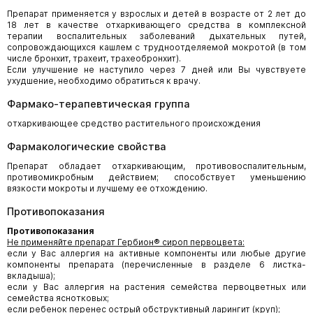
Препарат применяется у взрослых и детей в возрасте от 2 лет до
18 лет в качестве отхаркивающего средства в комплексной
терапии воспалительных заболеваний дыхательных путей,
сопровождающихся кашлем с трудноотделяемой мокротой (в том
числе бронхит, трахеит, трахеобронхит).
Если улучшение не наступило через 7 дней или Вы чувствуете
ухудшение, необходимо обратиться к врачу.
Фармако-терапевтическая группа
отхаркивающее средство растительного происхождения
Фармакологические свойства
Препарат обладает отхаркивающим, противовоспалительным,
противомикробным действием; способствует уменьшению
вязкости мокроты и лучшему ее отхождению.
Противопоказания
Противопоказания
Не применяйте препарат Гербион® сироп первоцвета:
если у Вас аллергия на активные компоненты или любые другие
компоненты препарата (перечисленные в разделе 6 листка-
вкладыша);
если у Вас аллергия на растения семейства первоцветных или
семейства яснотковых;
если ребенок перенес острый обструктивный ларингит (круп);