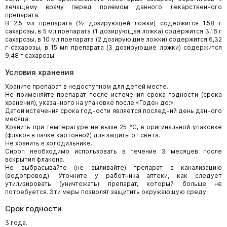
лечащему врачу перед приемом данного лекарственного
препарата.
В 2,5 мл препарата (½ дозирующей ложки) содержится 1,58 г
сахарозы, в 5 мл препарата (1 дозирующая ложка) содержится 3,16 г
сахарозы, в 10 мл препарата (2 дозирующие ложки) содержится 6,32
г сахарозы, в 15 мл препарата (3 дозирующие ложки) содержится
9,48 г сахарозы.
Условия хранения
Храните препарат в недоступном для детей месте.
Не применяйте препарат после истечения срока годности (срока
хранения), указанного на упаковке после «Годен до:».
Датой истечения срока годности является последний день данного
месяца.
Хранить при температуре не выше 25 °C, в оригинальной упаковке
(флакон в пачке картонной) для защиты от света.
Не хранить в холодильнике.
Сироп необходимо использовать в течение 3 месяцев после
вскрытия флакона.
Не выбрасывайте (не выливайте) препарат в канализацию
(водопровод). Уточните у работника аптеки, как следует
утилизировать (уничтожать) препарат, который больше не
потребуется. Эти меры позволят защитить окружающую среду.
Срок годности
3 года.