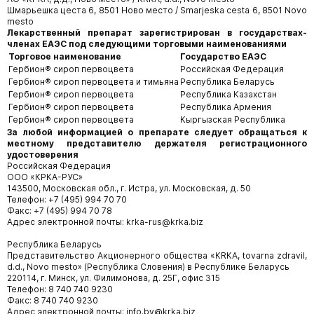
Шмарьешка цеста 6, 8501 Ново место / Smarjeska cesta 6, 8501 Novo
mesto
Лекарственный препарат зарегистрирован в государствах-
членах ЕАЭС под следующими торговыми наименованиями
Торговое наименование
Государство ЕАЭС
Гербион® сироп первоцвета
Российская Федерация
Гербион® сироп первоцвета и тимьяна
Республика Беларусь
Гербион® сироп первоцвета
Республика Казахстан
Гербион® сироп первоцвета
Республика Армения
Гербион® сироп первоцвета
Кыргызская Республика
За любой информацией о препарате следует обращаться к
местному представителю держателя регистрационного
удостоверения
Российская Федерация
ООО «КРКА-РУС»
143500, Московская обл., г. Истра, ул. Московская, д. 50
Телефон: +7 (495) 994 70 70
Факс: +7 (495) 994 70 78
Адрес электронной почты: krka-rus@krka.biz
Республика Беларусь
Представительство Акционерного общества «КRКА, tovarna zdravil,
d.d., Novo mesto» (Республика Словения) в Республике Беларусь
220114, г. Минск, ул. Филимонова, д. 25Г, офис 315
Телефон: 8 740 740 9230
Факс: 8 740 740 9230
Адрес электронной почты: info.by@krka.biz