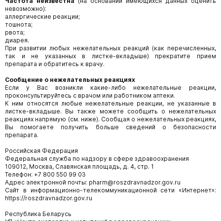
Частота неизвестна
(на основании имеющихся данных оценить
невозможно):
аллергические реакции;
тошнота;
рвота;
диарея.
При развитии любых нежелательных реакций (как перечисленных,
так и не указанных в листке-вкладыше) прекратите прием
препарата и обратитесь к врачу.
Сообщение о нежелательных реакциях
Если у Вас возникли какие-либо нежелательные реакции,
проконсультируйтесь с врачом или работником аптеки.
К ним относятся любые нежелательные реакции, не указанные в
листке-вкладыше. Вы также можете сообщить о нежелательных
реакциях напрямую (см. ниже). Сообщая о нежелательных реакциях,
Вы помогаете получить больше сведений о безопасности
препарата.
Российская Федерация
Федеральная служба по надзору в сфере здравоохранения
109012, Москва, Славянская площадь, д. 4, стр. 1
Телефон: +7 800 550 99 03
Адрес электронной почты: pharm@roszdravnadzor.gov.ru
Сайт в информационно-телекоммуникационной сети «Интернет»:
https://roszdravnadzor.gov.ru
Республика Беларусь