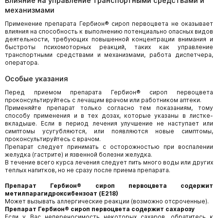
Влияние на управление транспортными средствами и
механизмами
Применение препарата Гербион® сироп первоцвета не оказывает
влияния на способность к выполнению потенциально опасных видов
деятельности, требующих повышенной концентрации внимания и
быстроты психомоторных реакций, таких как управление
транспортными средствами и механизмами, работа диспетчера,
оператора.
Особые указания
Перед приемом препарата Гербион® сироп первоцвета
проконсультируйтесь с лечащим врачом или работником аптеки.
Применяйте препарат только согласно тем показаниям, тому
способу применения и в тех дозах, которые указаны в листке-
вкладыше. Если в период лечения улучшение не наступает или
симптомы усугубляются, или появляются новые симптомы,
проконсультируйтесь с врачом.
Препарат следует принимать с осторожностью при воспалении
желудка (гастрите) и язвенной болезни желудка.
В течение всего курса лечения следует пить много воды или других
теплых напитков, но не сразу после приема препарата.
Препарат Гербион® сироп первоцвета содержит
метилпарагидроксибензоат (Е218)
Может вызывать аллергические реакции (возможно отсроченные).
Препарат Гербион® сироп первоцвета содержит сахарозу
Если у Вас непереносимость некоторых сахаров, обратитесь к